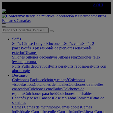
🔵Cambia tu electro con
-10% EXTRA
de descuento ☑️
AQUÍ
Baleares
Canarias
Sofás
Sofás
Chaise Longue
Rinconeras
Sofás cama
Sofás 2
plazas
Sofás 3 plazas
Sofás de piel
Sofás relax
Sofás
exterior
Divanes
Sillones
Sillones decorativos
Sillones relax
Sillones relax
levantapersonas
Puffs
Puffs decorativos
Puffs pera
Puffs reposapiés
Puffs con
almacenaje
Descanso
Colchones
Packs colchón y canapé
Colchones
viscoelásticos
Colchones de muelles
Colchones de muelles
ensacados
Colchones enrollados
Colchones de
espuma
Colchones para bebé
Colchones hinchables
Canapés y bases
Canapés
Base tapizadas
Somieres
Patas de
somieres
Camas
Camas de matrimonio
Camas dobles
Camas
individuales
Camas juveniles
Camas infantiles
Literas
Camas