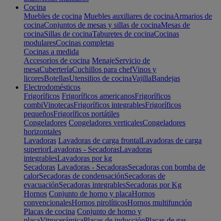
Cocina
Muebles de cocina
Muebles auxiliares de cocina
Armarios de
cocina
Conjuntos de mesas y sillas de cocina
Mesas de
cocina
Sillas de cocina
Taburetes de cocina
Cocinas
modulares
Cocinas completas
Cocinas a medida
Accesorios de cocina
Menaje
Servicio de
mesa
Cubertería
Cuchillos para chef
Vinos y
licores
Botellas
Utensilios de cocina
Vajilla
Bandejas
Electrodomésticos
Frigoríficos
Frigoríficos americanos
Frigoríficos
combi
Vinotecas
Frigoríficos integrables
Frigoríficos
pequeños
Frigoríficos portátiles
Congeladores
Congeladores verticales
Congeladores
horizontales
Lavadoras
Lavadoras de carga frontal
Lavadoras de carga
superior
Lavadoras - Secadoras
Lavadoras
integrables
Lavadoras por kg
Secadoras
Lavadoras - Secadoras
Secadoras con bomba de
calor
Secadoras de condensación
Secadoras de
evacuación
Secadoras integrables
Secadoras por Kg
Hornos
Conjunto de horno y placa
Hornos
convencionales
Hornos pirolíticos
Hornos multifunción
Placas de cocina
Conjunto de horno y
placa
Vitrocerámica
Placas de inducción
Placas de gas