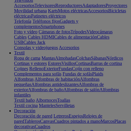
Televisión
Accesorios
Televisores
Reproductores
Adaptadores
Proyectores
Movilidad urbana
Karts
Motos eléctricas
Accesorios
Bicicletas
eléctricas
Patinetes eléctricos
Telefonía
Teléfonos fijos
Gadgets y
complementos
Smartphones
Foto y vídeo
Cámaras de fotos
Trípodes
Videocámaras
Cables
Cables HDMI
Cables de alimentación
Cables
USB
Cables Jack
Consolas y videojuegos
Accesorios
Textil
Ropa de cama
Mantas
Almohadas
Colchas
Sábanas
Nórdicos
Cortinas y estores
Estores
Visillos
Cortinas
Barras de cortina
Cojines
Relleno
Exterior
Fundas
Cojín con relleno
Complementos para sofás
Fundas de sofás
Plaids
Alfombras
Alfombras de habitación
Alfombras
pequeñas
Alfombras antideslizantes
Alfombras de
exterior
Alfombras de baño
Alfombras de salón
Alfombras
infantiles
Textil baño
Albornoces
Toallas
Textil cocina
Manteles
Servilletas
Decoración
Decoración de pared
Letreros
Espejos
Relojes de
pared
Tableros
Canvas
Cuadros pintados a mano
Marcos
Placas
decorativas
Cuadros