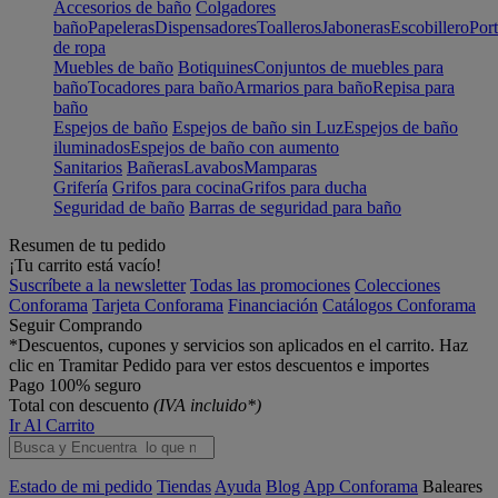
Accesorios de baño
Colgadores
baño
Papeleras
Dispensadores
Toalleros
Jaboneras
Escobillero
Port
de ropa
Muebles de baño
Botiquines
Conjuntos de muebles para
baño
Tocadores para baño
Armarios para baño
Repisa para
baño
Espejos de baño
Espejos de baño sin Luz
Espejos de baño
iluminados
Espejos de baño con aumento
Sanitarios
Bañeras
Lavabos
Mamparas
Grifería
Grifos para cocina
Grifos para ducha
Seguridad de baño
Barras de seguridad para baño
Resumen de tu pedido
¡Tu carrito está vacío!
Suscríbete a la newsletter
Todas las promociones
Colecciones
Conforama
Tarjeta Conforama
Financiación
Catálogos Conforama
Seguir Comprando
*Descuentos, cupones y servicios son aplicados en el carrito. Haz
clic en Tramitar Pedido para ver estos descuentos e importes
Pago 100% seguro
Total con descuento
(IVA incluido*)
Ir Al Carrito
Estado de mi pedido
Tiendas
Ayuda
Blog
App Conforama
Baleares