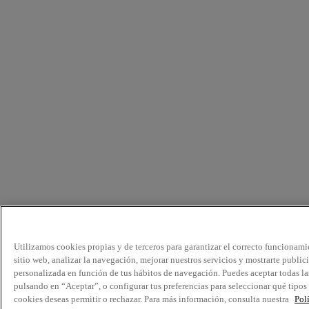
Utilizamos cookies propias y de terceros para garantizar el correcto funcionami
sitio web, analizar la navegación, mejorar nuestros servicios y mostrarte public
personalizada en función de tus hábitos de navegación. Puedes aceptar todas la
pulsando en “Aceptar”, o configurar tus preferencias para seleccionar qué tipos
cookies deseas permitir o rechazar. Para más información, consulta nuestra
Pol