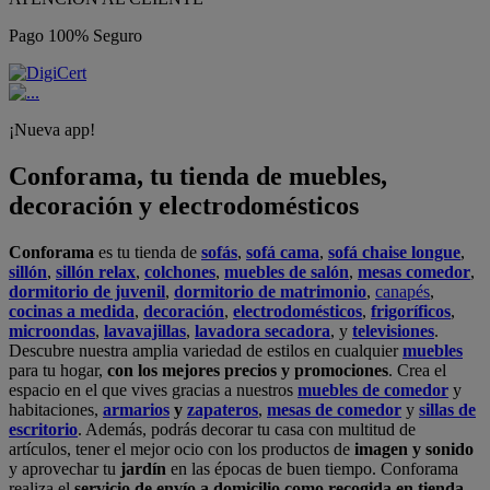
Pago 100% Seguro
¡Nueva app!
Conforama, tu tienda de muebles,
decoración y electrodomésticos
Conforama
es tu tienda de
sofás
,
sofá cama
,
sofá chaise longue
,
sillón
,
sillón relax
,
colchones
,
muebles de salón
,
mesas comedor
,
dormitorio de juvenil
,
dormitorio de matrimonio
,
canapés
,
cocinas a medida
,
decoración
,
electrodomésticos
,
frigoríficos
,
microondas
,
lavavajillas
,
lavadora secadora
, y
televisiones
.
Descubre nuestra amplia variedad de estilos en cualquier
muebles
para tu hogar,
con los mejores precios y promociones
. Crea el
espacio en el que vives gracias a nuestros
muebles de comedor
y
habitaciones,
armarios
y
zapateros
,
mesas de comedor
y
sillas de
escritorio
. Además, podrás decorar tu casa con multitud de
artículos, tener el mejor ocio con los productos de
imagen y sonido
y aprovechar tu
jardín
en las épocas de buen tiempo. Conforama
realiza el
servicio de envío a domicilio como recogida en tienda.