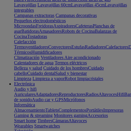
Lavavajillas
Lavavajillas 60cm
Lavavajillas 45cm
Lavavajillas
integrables
Campanas extractoras
Campanas decorativas
Pequeños electrodomésticos
Microondas
Freidoras
Aspiradores
Cafeteras
Planchas de
asar
Batidoras
Amasadores
Robots de Cocina
Balanzas de
Cocina
Tostadoras
Calefacción
Termoventiladores
Convectores
Estufas
Radiadores
Calefactores
D
Térmicos
Humidificadores
Climatización
Ventiladores
Aire acondicionado
Calentadores de agua
Termos eléctricos
Belleza y salud
Cuidado de los hombres
Cuidado
cabello
Cuidado dental
Salud y bienestar
Limpieza
Limpieza a vapor
Robot limpiacristales
Electrónica
Audio y hifi
Auriculares
Adaptadores
Reproductores
Radios
Altavoces
Hifi
Bar
de sonido
Audio car y GPS
Micrófonos
Informática
Almacenamiento
Tablets
Complementos
Portátiles
Impresoras
Gaming & streaming
Monitores gaming
Accesorios
Smart home
Timbres
Cámaras
Altavoces
Wearables
Smartwatches