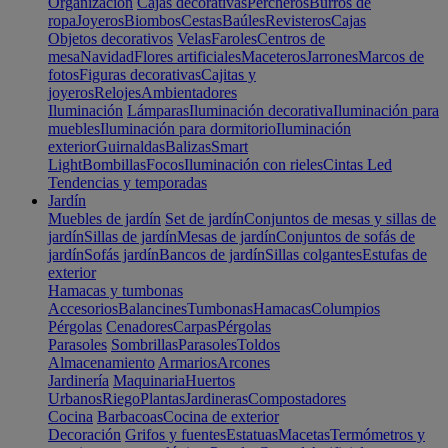
Organización
Cajas decorativas
Percheros
Burros de
ropa
Joyeros
Biombos
Cestas
Baúles
Revisteros
Cajas
Objetos decorativos
Velas
Faroles
Centros de
mesa
Navidad
Flores artificiales
Maceteros
Jarrones
Marcos de
fotos
Figuras decorativas
Cajitas y
joyeros
Relojes
Ambientadores
Iluminación
Lámparas
Iluminación decorativa
Iluminación para
muebles
Iluminación para dormitorio
Iluminación
exterior
Guirnaldas
Balizas
Smart
Light
Bombillas
Focos
Iluminación con rieles
Cintas Led
Tendencias y temporadas
Jardín
Muebles de jardín
Set de jardín
Conjuntos de mesas y sillas de
jardín
Sillas de jardín
Mesas de jardín
Conjuntos de sofás de
jardín
Sofás jardín
Bancos de jardín
Sillas colgantes
Estufas de
exterior
Hamacas y tumbonas
Accesorios
Balancines
Tumbonas
Hamacas
Columpios
Pérgolas
Cenadores
Carpas
Pérgolas
Parasoles
Sombrillas
Parasoles
Toldos
Almacenamiento
Armarios
Arcones
Jardinería
Maquinaria
Huertos
Urbanos
Riego
Plantas
Jardineras
Compostadores
Cocina
Barbacoas
Cocina de exterior
Decoración
Grifos y fuentes
Estatuas
Macetas
Termómetros y