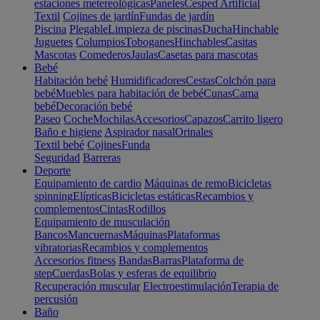
estaciones metereológicas
Paneles
Cesped Artificial
Textil
Cojines de jardín
Fundas de jardín
Piscina
Plegable
Limpieza de piscinas
Ducha
Hinchable
Juguetes
Columpios
Toboganes
Hinchables
Casitas
Mascotas
Comederos
Jaulas
Casetas para mascotas
Bebé
Habitación bebé
Humidificadores
Cestas
Colchón para
bebé
Muebles para habitación de bebé
Cunas
Cama
bebé
Decoración bebé
Paseo
Coche
Mochilas
Accesorios
Capazos
Carrito ligero
Baño e higiene
Aspirador nasal
Orinales
Textil bebé
Cojines
Funda
Seguridad
Barreras
Deporte
Equipamiento de cardio
Máquinas de remo
Bicicletas
spinning
Elípticas
Bicicletas estáticas
Recambios y
complementos
Cintas
Rodillos
Equipamiento de musculación
Bancos
Mancuernas
Máquinas
Plataformas
vibratorias
Recambios y complementos
Accesorios fitness
Bandas
Barras
Plataforma de
step
Cuerdas
Bolas y esferas de equilibrio
Recuperación muscular
Electroestimulación
Terapia de
percusión
Baño