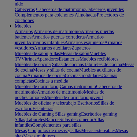
nido
Cabeceros
Cabeceros de matrimonio
Cabeceros juveniles
Complementos para colchones
Almohadas
Protectores de
colchones
Muebles
Armarios
Armarios de matrimonio
Armarios puertas
batientes
Armarios puertas correderas
Armarios
juvenil
Armarios infantiles
Armarios esquineros
Armarios
vestidores
Armarios auxiliares
Zapateros
Muebles de salón
Sillas
Mesas de salón
Muebles
TV
Vitrinas
Aparadores
Estanterias
Muebles recibidores
Muebles de cocina
Sillas de cocinas
Taburetes de cocina
Mesas
de cocina
Mesas y sillas de cocina
Muebles auxiliares de
cocina
Armarios de cocina
Cocinas modulares
Cocinas
completas
Cocinas a medida
Muebles de dormitorio
Camas matrimonio
Cabeceros de
matrimonio
Armarios de matrimonio
Mesitas de
noche
Comodas
Muebles de dormitorio juvenil
Muebles de oficina y teletrabajo
Escritorios
Sillas de
escritorio
Estanterías
Muebles de Gaming
Sillas gaming
Escritorios gaming
Sillas
Taburetes
Bancos
Sillas de comedor
Sillas
infantiles
Complementos para sillas
Mesas
Conjuntos de mesas y sillas
Mesas extensibles
Mesas
altas
Mesas multiusos