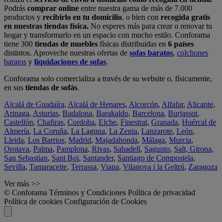
Podrás
comprar online
entre nuestra gama de más de 7.000
productos y
recibirlo en tu domicilio
, o bien con
recogida gratis
en nuestras tiendas física.
No esperes más para crear o renovar tu
hogar y transformarlo en un espacio con mucho estilo. Conforama
tiene 300
tiendas de muebles
físicas distribuidas en
6 países
distintos. Aproveche nuestras ofertas de
sofas baratos
,
colchones
baratos
y
liquidaciones de sofas
.
Conforama solo comercializa a través de su website o, físicamente,
en sus
tiendas de sofás
.
Alcalá de Guadaíra
,
Alcalá de Henares
,
Alcorcón
,
Alfafar
,
Alicante
,
Arinaga
,
Asturias
,
Badalona
,
Barakaldo
,
Barcelona
,
Burjassot
,
Castellón
,
Chafiras
,
Cordoba
,
Elche
,
Finestrat
,
Granada
,
Huércal de
Almería
,
La Coruña
,
La Laguna
,
La Zenia
,
Lanzarote
,
León
,
Lleida
,
Los Barrios
,
Madrid
,
Majadahonda
,
Málaga
,
Murcia
,
Orotava
,
Palma
,
Pamplona
,
Rivas
,
Sabadell
,
Sagunto
,
Salt, Girona
,
San Sebastian
,
Sant Boi
,
Santander
,
Santiago de Compostela
,
Sevilla
,
Tamaraceite
,
Terrassa
,
Viana
,
Vilanova i la Geltrú
,
Zaragoza
Ver más >>
© Conforama
Términos y Condiciones
Política de privacidad
Política de cookies
Configuración de Cookies