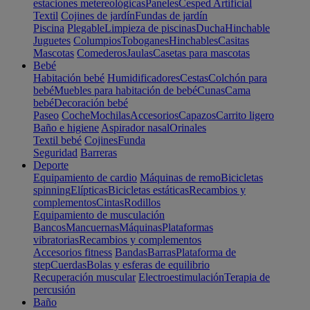
estaciones metereológicas
Paneles
Cesped Artificial
Textil
Cojines de jardín
Fundas de jardín
Piscina
Plegable
Limpieza de piscinas
Ducha
Hinchable
Juguetes
Columpios
Toboganes
Hinchables
Casitas
Mascotas
Comederos
Jaulas
Casetas para mascotas
Bebé
Habitación bebé
Humidificadores
Cestas
Colchón para
bebé
Muebles para habitación de bebé
Cunas
Cama
bebé
Decoración bebé
Paseo
Coche
Mochilas
Accesorios
Capazos
Carrito ligero
Baño e higiene
Aspirador nasal
Orinales
Textil bebé
Cojines
Funda
Seguridad
Barreras
Deporte
Equipamiento de cardio
Máquinas de remo
Bicicletas
spinning
Elípticas
Bicicletas estáticas
Recambios y
complementos
Cintas
Rodillos
Equipamiento de musculación
Bancos
Mancuernas
Máquinas
Plataformas
vibratorias
Recambios y complementos
Accesorios fitness
Bandas
Barras
Plataforma de
step
Cuerdas
Bolas y esferas de equilibrio
Recuperación muscular
Electroestimulación
Terapia de
percusión
Baño