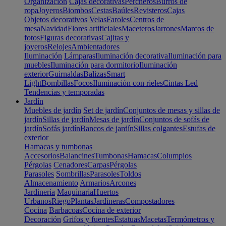
Organización
Cajas decorativas
Percheros
Burros de
ropa
Joyeros
Biombos
Cestas
Baúles
Revisteros
Cajas
Objetos decorativos
Velas
Faroles
Centros de
mesa
Navidad
Flores artificiales
Maceteros
Jarrones
Marcos de
fotos
Figuras decorativas
Cajitas y
joyeros
Relojes
Ambientadores
Iluminación
Lámparas
Iluminación decorativa
Iluminación para
muebles
Iluminación para dormitorio
Iluminación
exterior
Guirnaldas
Balizas
Smart
Light
Bombillas
Focos
Iluminación con rieles
Cintas Led
Tendencias y temporadas
Jardín
Muebles de jardín
Set de jardín
Conjuntos de mesas y sillas de
jardín
Sillas de jardín
Mesas de jardín
Conjuntos de sofás de
jardín
Sofás jardín
Bancos de jardín
Sillas colgantes
Estufas de
exterior
Hamacas y tumbonas
Accesorios
Balancines
Tumbonas
Hamacas
Columpios
Pérgolas
Cenadores
Carpas
Pérgolas
Parasoles
Sombrillas
Parasoles
Toldos
Almacenamiento
Armarios
Arcones
Jardinería
Maquinaria
Huertos
Urbanos
Riego
Plantas
Jardineras
Compostadores
Cocina
Barbacoas
Cocina de exterior
Decoración
Grifos y fuentes
Estatuas
Macetas
Termómetros y