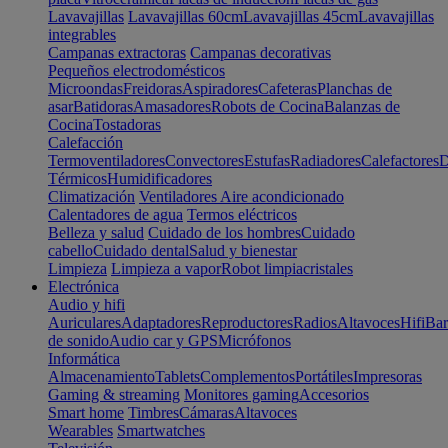
Lavavajillas
Lavavajillas 60cm
Lavavajillas 45cm
Lavavajillas
integrables
Campanas extractoras
Campanas decorativas
Pequeños electrodomésticos
Microondas
Freidoras
Aspiradores
Cafeteras
Planchas de
asar
Batidoras
Amasadores
Robots de Cocina
Balanzas de
Cocina
Tostadoras
Calefacción
Termoventiladores
Convectores
Estufas
Radiadores
Calefactores
D
Térmicos
Humidificadores
Climatización
Ventiladores
Aire acondicionado
Calentadores de agua
Termos eléctricos
Belleza y salud
Cuidado de los hombres
Cuidado
cabello
Cuidado dental
Salud y bienestar
Limpieza
Limpieza a vapor
Robot limpiacristales
Electrónica
Audio y hifi
Auriculares
Adaptadores
Reproductores
Radios
Altavoces
Hifi
Bar
de sonido
Audio car y GPS
Micrófonos
Informática
Almacenamiento
Tablets
Complementos
Portátiles
Impresoras
Gaming & streaming
Monitores gaming
Accesorios
Smart home
Timbres
Cámaras
Altavoces
Wearables
Smartwatches