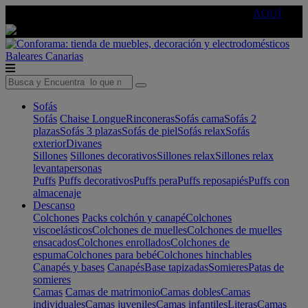
🔵Cambia tu electro con
-10% EXTRA
de descuento ☑️
AQUÍ
Baleares
Canarias
Sofás
Sofás
Chaise Longue
Rinconeras
Sofás cama
Sofás 2
plazas
Sofás 3 plazas
Sofás de piel
Sofás relax
Sofás
exterior
Divanes
Sillones
Sillones decorativos
Sillones relax
Sillones relax
levantapersonas
Puffs
Puffs decorativos
Puffs pera
Puffs reposapiés
Puffs con
almacenaje
Descanso
Colchones
Packs colchón y canapé
Colchones
viscoelásticos
Colchones de muelles
Colchones de muelles
ensacados
Colchones enrollados
Colchones de
espuma
Colchones para bebé
Colchones hinchables
Canapés y bases
Canapés
Base tapizadas
Somieres
Patas de
somieres
Camas
Camas de matrimonio
Camas dobles
Camas
individuales
Camas juveniles
Camas infantiles
Literas
Camas