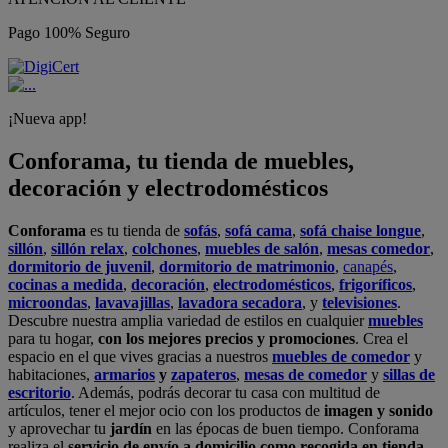
Pago 100% Seguro
¡Nueva app!
Conforama, tu tienda de muebles,
decoración y electrodomésticos
Conforama
es tu tienda de
sofás
,
sofá cama
,
sofá chaise longue
,
sillón
,
sillón relax
,
colchones
,
muebles de salón
,
mesas comedor
,
dormitorio de juvenil
,
dormitorio de matrimonio
,
canapés
,
cocinas a medida
,
decoración
,
electrodomésticos
,
frigoríficos
,
microondas
,
lavavajillas
,
lavadora secadora
, y
televisiones
.
Descubre nuestra amplia variedad de estilos en cualquier
muebles
para tu hogar,
con los mejores precios y promociones
. Crea el
espacio en el que vives gracias a nuestros
muebles de comedor
y
habitaciones,
armarios
y
zapateros
,
mesas de comedor
y
sillas de
escritorio
. Además, podrás decorar tu casa con multitud de
artículos, tener el mejor ocio con los productos de
imagen y sonido
y aprovechar tu
jardín
en las épocas de buen tiempo. Conforama
realiza el
servicio de envío a domicilio como recogida en tienda.