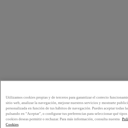
Utilizamos cookies propias y de terceros para garantizar el correcto funcionami
sitio web, analizar la navegación, mejorar nuestros servicios y mostrarte public
personalizada en función de tus hábitos de navegación. Puedes aceptar todas la
pulsando en “Aceptar”, o configurar tus preferencias para seleccionar qué tipos
cookies deseas permitir o rechazar. Para más información, consulta nuestra
Pol
Cookies