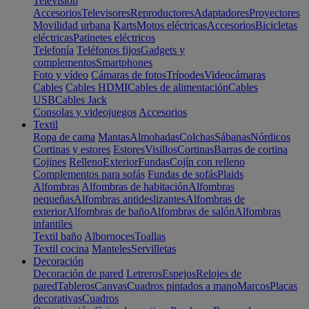
Televisión
Accesorios
Televisores
Reproductores
Adaptadores
Proyectores
Movilidad urbana
Karts
Motos eléctricas
Accesorios
Bicicletas
eléctricas
Patinetes eléctricos
Telefonía
Teléfonos fijos
Gadgets y
complementos
Smartphones
Foto y vídeo
Cámaras de fotos
Trípodes
Videocámaras
Cables
Cables HDMI
Cables de alimentación
Cables
USB
Cables Jack
Consolas y videojuegos
Accesorios
Textil
Ropa de cama
Mantas
Almohadas
Colchas
Sábanas
Nórdicos
Cortinas y estores
Estores
Visillos
Cortinas
Barras de cortina
Cojines
Relleno
Exterior
Fundas
Cojín con relleno
Complementos para sofás
Fundas de sofás
Plaids
Alfombras
Alfombras de habitación
Alfombras
pequeñas
Alfombras antideslizantes
Alfombras de
exterior
Alfombras de baño
Alfombras de salón
Alfombras
infantiles
Textil baño
Albornoces
Toallas
Textil cocina
Manteles
Servilletas
Decoración
Decoración de pared
Letreros
Espejos
Relojes de
pared
Tableros
Canvas
Cuadros pintados a mano
Marcos
Placas
decorativas
Cuadros