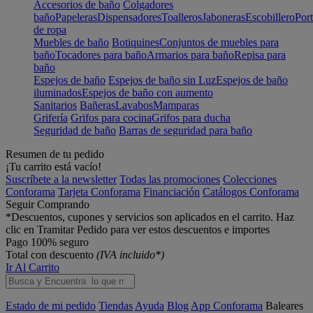
Accesorios de baño
Colgadores
baño
Papeleras
Dispensadores
Toalleros
Jaboneras
Escobillero
Port
de ropa
Muebles de baño
Botiquines
Conjuntos de muebles para
baño
Tocadores para baño
Armarios para baño
Repisa para
baño
Espejos de baño
Espejos de baño sin Luz
Espejos de baño
iluminados
Espejos de baño con aumento
Sanitarios
Bañeras
Lavabos
Mamparas
Grifería
Grifos para cocina
Grifos para ducha
Seguridad de baño
Barras de seguridad para baño
Resumen de tu pedido
¡Tu carrito está vacío!
Suscríbete a la newsletter
Todas las promociones
Colecciones
Conforama
Tarjeta Conforama
Financiación
Catálogos Conforama
Seguir Comprando
*Descuentos, cupones y servicios son aplicados en el carrito. Haz
clic en Tramitar Pedido para ver estos descuentos e importes
Pago 100% seguro
Total con descuento
(IVA incluido*)
Ir Al Carrito
Estado de mi pedido
Tiendas
Ayuda
Blog
App Conforama
Baleares