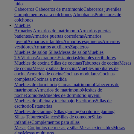
nido
Cabeceros
Cabeceros de matrimonio
Cabeceros juveniles
Complementos para colchones
Almohadas
Protectores de
colchones
Muebles
Armarios
Armarios de matrimonio
Armarios puertas
batientes
Armarios puertas correderas
Armarios
juvenil
Armarios infantiles
Armarios esquineros
Armarios
vestidores
Armarios auxiliares
Zapateros
Muebles de salón
Sillas
Mesas de salón
Muebles
TV
Vitrinas
Aparadores
Estanterias
Muebles recibidores
Muebles de cocina
Sillas de cocinas
Taburetes de cocina
Mesas
de cocina
Mesas y sillas de cocina
Muebles auxiliares de
cocina
Armarios de cocina
Cocinas modulares
Cocinas
completas
Cocinas a medida
Muebles de dormitorio
Camas matrimonio
Cabeceros de
matrimonio
Armarios de matrimonio
Mesitas de
noche
Comodas
Muebles de dormitorio juvenil
Muebles de oficina y teletrabajo
Escritorios
Sillas de
escritorio
Estanterías
Muebles de Gaming
Sillas gaming
Escritorios gaming
Sillas
Taburetes
Bancos
Sillas de comedor
Sillas
infantiles
Complementos para sillas
Mesas
Conjuntos de mesas y sillas
Mesas extensibles
Mesas
altas
Mesas multiusos