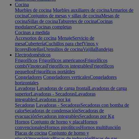
Cocina
Muebles de cocina
Muebles auxiliares de cocina
Armarios de
cocina
Conjuntos de mesas y sillas de cocina
Mesas de
cocina
Sillas de cocina
Taburetes de cocina
Cocinas
modulares
Cocinas completas
Cocinas a medida
Accesorios de cocina
Menaje
Servicio de
mesa
Cubertería
Cuchillos para chef
Vinos y
licores
Botellas
Utensilios de cocina
Vajilla
Bandejas
Electrodomésticos
Frigoríficos
Frigoríficos americanos
Frigoríficos
combi
Vinotecas
Frigoríficos integrables
Frigoríficos
pequeños
Frigoríficos portátiles
Congeladores
Congeladores verticales
Congeladores
horizontales
Lavadoras
Lavadoras de carga frontal
Lavadoras de carga
superior
Lavadoras - Secadoras
Lavadoras
integrables
Lavadoras por kg
Secadoras
Lavadoras - Secadoras
Secadoras con bomba de
calor
Secadoras de condensación
Secadoras de
evacuación
Secadoras integrables
Secadoras por Kg
Hornos
Conjunto de horno y placa
Hornos
convencionales
Hornos pirolíticos
Hornos multifunción
Placas de cocina
Conjunto de horno y
placa
Vitrocerámica
Placas de inducción
Placas de gas