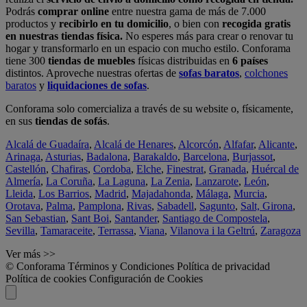
Podrás
comprar online
entre nuestra gama de más de 7.000
productos y
recibirlo en tu domicilio
, o bien con
recogida gratis
en nuestras tiendas física.
No esperes más para crear o renovar tu
hogar y transformarlo en un espacio con mucho estilo. Conforama
tiene 300
tiendas de muebles
físicas distribuidas en
6 países
distintos. Aproveche nuestras ofertas de
sofas baratos
,
colchones
baratos
y
liquidaciones de sofas
.
Conforama solo comercializa a través de su website o, físicamente,
en sus
tiendas de sofás
.
Alcalá de Guadaíra
,
Alcalá de Henares
,
Alcorcón
,
Alfafar
,
Alicante
,
Arinaga
,
Asturias
,
Badalona
,
Barakaldo
,
Barcelona
,
Burjassot
,
Castellón
,
Chafiras
,
Cordoba
,
Elche
,
Finestrat
,
Granada
,
Huércal de
Almería
,
La Coruña
,
La Laguna
,
La Zenia
,
Lanzarote
,
León
,
Lleida
,
Los Barrios
,
Madrid
,
Majadahonda
,
Málaga
,
Murcia
,
Orotava
,
Palma
,
Pamplona
,
Rivas
,
Sabadell
,
Sagunto
,
Salt, Girona
,
San Sebastian
,
Sant Boi
,
Santander
,
Santiago de Compostela
,
Sevilla
,
Tamaraceite
,
Terrassa
,
Viana
,
Vilanova i la Geltrú
,
Zaragoza
Ver más >>
© Conforama
Términos y Condiciones
Política de privacidad
Política de cookies
Configuración de Cookies