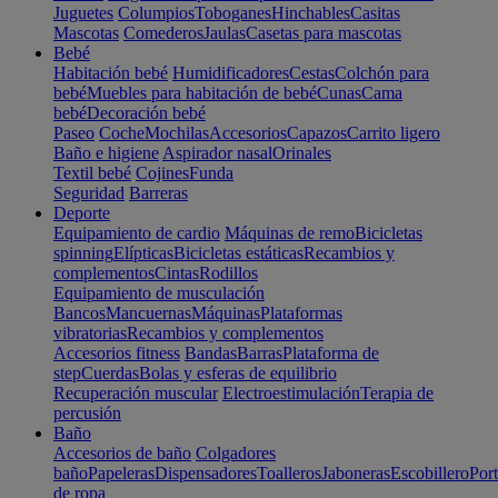
Juguetes
Columpios
Toboganes
Hinchables
Casitas
Mascotas
Comederos
Jaulas
Casetas para mascotas
Bebé
Habitación bebé
Humidificadores
Cestas
Colchón para
bebé
Muebles para habitación de bebé
Cunas
Cama
bebé
Decoración bebé
Paseo
Coche
Mochilas
Accesorios
Capazos
Carrito ligero
Baño e higiene
Aspirador nasal
Orinales
Textil bebé
Cojines
Funda
Seguridad
Barreras
Deporte
Equipamiento de cardio
Máquinas de remo
Bicicletas
spinning
Elípticas
Bicicletas estáticas
Recambios y
complementos
Cintas
Rodillos
Equipamiento de musculación
Bancos
Mancuernas
Máquinas
Plataformas
vibratorias
Recambios y complementos
Accesorios fitness
Bandas
Barras
Plataforma de
step
Cuerdas
Bolas y esferas de equilibrio
Recuperación muscular
Electroestimulación
Terapia de
percusión
Baño
Accesorios de baño
Colgadores
baño
Papeleras
Dispensadores
Toalleros
Jaboneras
Escobillero
Port
de ropa