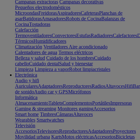
Campanas extractoras
Campanas decorativas
Pequeños electrodomésticos
Microondas
Freidoras
Aspiradores
Cafeteras
Planchas de
asar
Batidoras
Amasadores
Robots de Cocina
Balanzas de
Cocina
Tostadoras
Calefacción
Termoventiladores
Convectores
Estufas
Radiadores
Calefactores
D
Térmicos
Humidificadores
Climatización
Ventiladores
Aire acondicionado
Calentadores de agua
Termos eléctricos
Belleza y salud
Cuidado de los hombres
Cuidado
cabello
Cuidado dental
Salud y bienestar
Limpieza
Limpieza a vapor
Robot limpiacristales
Electrónica
Audio y hifi
Auriculares
Adaptadores
Reproductores
Radios
Altavoces
Hifi
Bar
de sonido
Audio car y GPS
Micrófonos
Informática
Almacenamiento
Tablets
Complementos
Portátiles
Impresoras
Gaming & streaming
Monitores gaming
Accesorios
Smart home
Timbres
Cámaras
Altavoces
Wearables
Smartwatches
Televisión
Accesorios
Televisores
Reproductores
Adaptadores
Proyectores
Movilidad urbana
Karts
Motos eléctricas
Accesorios
Bicicletas