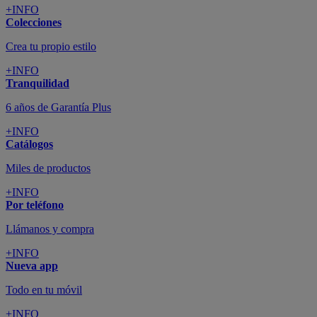
+INFO
Colecciones
Crea tu propio estilo
+INFO
Tranquilidad
6 años de Garantía Plus
+INFO
Catálogos
Miles de productos
+INFO
Por teléfono
Llámanos y compra
+INFO
Nueva app
Todo en tu móvil
+INFO