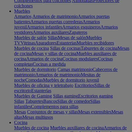
Complementos para colchones
Almohadas
Protectores de
colchones
Muebles
Armarios
Armarios de matrimonio
Armarios puertas
batientes
Armarios puertas correderas
Armarios
juvenil
Armarios infantiles
Armarios esquineros
Armarios
vestidores
Armarios auxiliares
Zapateros
Muebles de salón
Sillas
Mesas de salón
Muebles
TV
Vitrinas
Aparadores
Estanterias
Muebles recibidores
Muebles de cocina
Sillas de cocinas
Taburetes de cocina
Mesas
de cocina
Mesas y sillas de cocina
Muebles auxiliares de
cocina
Armarios de cocina
Cocinas modulares
Cocinas
completas
Cocinas a medida
Muebles de dormitorio
Camas matrimonio
Cabeceros de
matrimonio
Armarios de matrimonio
Mesitas de
noche
Comodas
Muebles de dormitorio juvenil
Muebles de oficina y teletrabajo
Escritorios
Sillas de
escritorio
Estanterías
Muebles de Gaming
Sillas gaming
Escritorios gaming
Sillas
Taburetes
Bancos
Sillas de comedor
Sillas
infantiles
Complementos para sillas
Mesas
Conjuntos de mesas y sillas
Mesas extensibles
Mesas
altas
Mesas multiusos
Cocina
Muebles de cocina
Muebles auxiliares de cocina
Armarios de