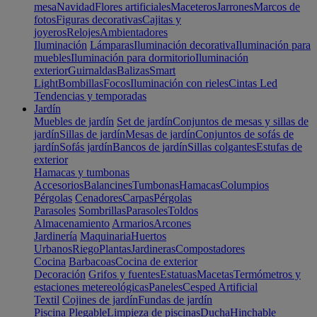
mesa
Navidad
Flores artificiales
Maceteros
Jarrones
Marcos de
fotos
Figuras decorativas
Cajitas y
joyeros
Relojes
Ambientadores
Iluminación
Lámparas
Iluminación decorativa
Iluminación para
muebles
Iluminación para dormitorio
Iluminación
exterior
Guirnaldas
Balizas
Smart
Light
Bombillas
Focos
Iluminación con rieles
Cintas Led
Tendencias y temporadas
Jardín
Muebles de jardín
Set de jardín
Conjuntos de mesas y sillas de
jardín
Sillas de jardín
Mesas de jardín
Conjuntos de sofás de
jardín
Sofás jardín
Bancos de jardín
Sillas colgantes
Estufas de
exterior
Hamacas y tumbonas
Accesorios
Balancines
Tumbonas
Hamacas
Columpios
Pérgolas
Cenadores
Carpas
Pérgolas
Parasoles
Sombrillas
Parasoles
Toldos
Almacenamiento
Armarios
Arcones
Jardinería
Maquinaria
Huertos
Urbanos
Riego
Plantas
Jardineras
Compostadores
Cocina
Barbacoas
Cocina de exterior
Decoración
Grifos y fuentes
Estatuas
Macetas
Termómetros y
estaciones metereológicas
Paneles
Cesped Artificial
Textil
Cojines de jardín
Fundas de jardín
Piscina
Plegable
Limpieza de piscinas
Ducha
Hinchable