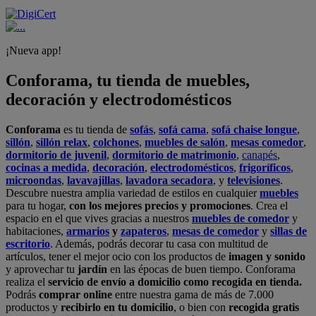
¡Nueva app!
Conforama, tu tienda de muebles,
decoración y electrodomésticos
Conforama
es tu tienda de
sofás
,
sofá cama
,
sofá chaise longue
,
sillón
,
sillón relax
,
colchones
,
muebles de salón
,
mesas comedor
,
dormitorio de juvenil
,
dormitorio de matrimonio
,
canapés
,
cocinas a medida
,
decoración
,
electrodomésticos
,
frigoríficos
,
microondas
,
lavavajillas
,
lavadora secadora
, y
televisiones
.
Descubre nuestra amplia variedad de estilos en cualquier
muebles
para tu hogar,
con los mejores precios y promociones
. Crea el
espacio en el que vives gracias a nuestros
muebles de comedor
y
habitaciones,
armarios
y
zapateros
,
mesas de comedor
y
sillas de
escritorio
. Además, podrás decorar tu casa con multitud de
artículos, tener el mejor ocio con los productos de
imagen y sonido
y aprovechar tu
jardín
en las épocas de buen tiempo. Conforama
realiza el
servicio de envío a domicilio como recogida en tienda.
Podrás
comprar online
entre nuestra gama de más de 7.000
productos y
recibirlo en tu domicilio
, o bien con
recogida gratis