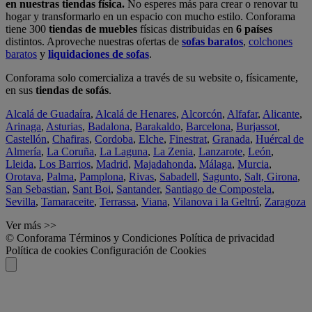
en nuestras tiendas física.
No esperes más para crear o renovar tu
hogar y transformarlo en un espacio con mucho estilo. Conforama
tiene 300
tiendas de muebles
físicas distribuidas en
6 países
distintos. Aproveche nuestras ofertas de
sofas baratos
,
colchones
baratos
y
liquidaciones de sofas
.
Conforama solo comercializa a través de su website o, físicamente,
en sus
tiendas de sofás
.
Alcalá de Guadaíra
,
Alcalá de Henares
,
Alcorcón
,
Alfafar
,
Alicante
,
Arinaga
,
Asturias
,
Badalona
,
Barakaldo
,
Barcelona
,
Burjassot
,
Castellón
,
Chafiras
,
Cordoba
,
Elche
,
Finestrat
,
Granada
,
Huércal de
Almería
,
La Coruña
,
La Laguna
,
La Zenia
,
Lanzarote
,
León
,
Lleida
,
Los Barrios
,
Madrid
,
Majadahonda
,
Málaga
,
Murcia
,
Orotava
,
Palma
,
Pamplona
,
Rivas
,
Sabadell
,
Sagunto
,
Salt, Girona
,
San Sebastian
,
Sant Boi
,
Santander
,
Santiago de Compostela
,
Sevilla
,
Tamaraceite
,
Terrassa
,
Viana
,
Vilanova i la Geltrú
,
Zaragoza
Ver más >>
© Conforama
Términos y Condiciones
Política de privacidad
Política de cookies
Configuración de Cookies