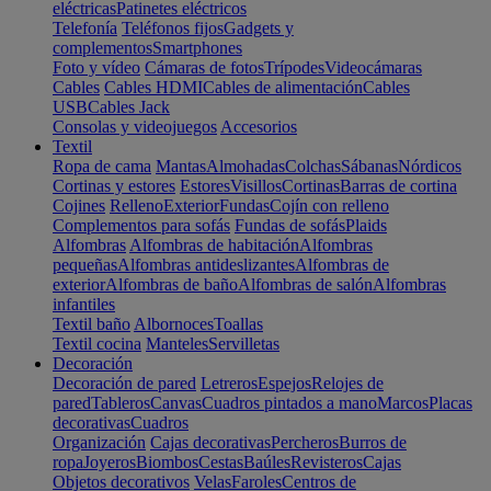
eléctricas
Patinetes eléctricos
Telefonía
Teléfonos fijos
Gadgets y
complementos
Smartphones
Foto y vídeo
Cámaras de fotos
Trípodes
Videocámaras
Cables
Cables HDMI
Cables de alimentación
Cables
USB
Cables Jack
Consolas y videojuegos
Accesorios
Textil
Ropa de cama
Mantas
Almohadas
Colchas
Sábanas
Nórdicos
Cortinas y estores
Estores
Visillos
Cortinas
Barras de cortina
Cojines
Relleno
Exterior
Fundas
Cojín con relleno
Complementos para sofás
Fundas de sofás
Plaids
Alfombras
Alfombras de habitación
Alfombras
pequeñas
Alfombras antideslizantes
Alfombras de
exterior
Alfombras de baño
Alfombras de salón
Alfombras
infantiles
Textil baño
Albornoces
Toallas
Textil cocina
Manteles
Servilletas
Decoración
Decoración de pared
Letreros
Espejos
Relojes de
pared
Tableros
Canvas
Cuadros pintados a mano
Marcos
Placas
decorativas
Cuadros
Organización
Cajas decorativas
Percheros
Burros de
ropa
Joyeros
Biombos
Cestas
Baúles
Revisteros
Cajas
Objetos decorativos
Velas
Faroles
Centros de