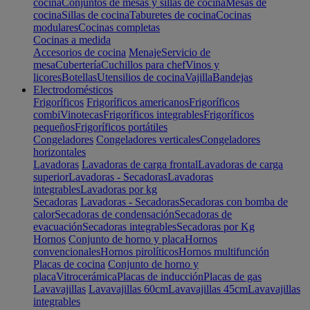
cocina
Conjuntos de mesas y sillas de cocina
Mesas de
cocina
Sillas de cocina
Taburetes de cocina
Cocinas
modulares
Cocinas completas
Cocinas a medida
Accesorios de cocina
Menaje
Servicio de
mesa
Cubertería
Cuchillos para chef
Vinos y
licores
Botellas
Utensilios de cocina
Vajilla
Bandejas
Electrodomésticos
Frigoríficos
Frigoríficos americanos
Frigoríficos
combi
Vinotecas
Frigoríficos integrables
Frigoríficos
pequeños
Frigoríficos portátiles
Congeladores
Congeladores verticales
Congeladores
horizontales
Lavadoras
Lavadoras de carga frontal
Lavadoras de carga
superior
Lavadoras - Secadoras
Lavadoras
integrables
Lavadoras por kg
Secadoras
Lavadoras - Secadoras
Secadoras con bomba de
calor
Secadoras de condensación
Secadoras de
evacuación
Secadoras integrables
Secadoras por Kg
Hornos
Conjunto de horno y placa
Hornos
convencionales
Hornos pirolíticos
Hornos multifunción
Placas de cocina
Conjunto de horno y
placa
Vitrocerámica
Placas de inducción
Placas de gas
Lavavajillas
Lavavajillas 60cm
Lavavajillas 45cm
Lavavajillas
integrables