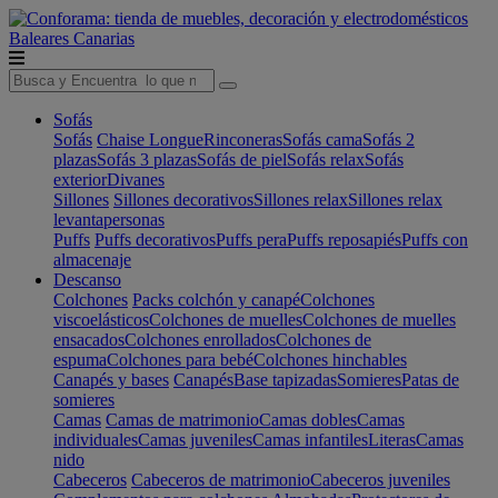
Baleares
Canarias
Sofás
Sofás
Chaise Longue
Rinconeras
Sofás cama
Sofás 2
plazas
Sofás 3 plazas
Sofás de piel
Sofás relax
Sofás
exterior
Divanes
Sillones
Sillones decorativos
Sillones relax
Sillones relax
levantapersonas
Puffs
Puffs decorativos
Puffs pera
Puffs reposapiés
Puffs con
almacenaje
Descanso
Colchones
Packs colchón y canapé
Colchones
viscoelásticos
Colchones de muelles
Colchones de muelles
ensacados
Colchones enrollados
Colchones de
espuma
Colchones para bebé
Colchones hinchables
Canapés y bases
Canapés
Base tapizadas
Somieres
Patas de
somieres
Camas
Camas de matrimonio
Camas dobles
Camas
individuales
Camas juveniles
Camas infantiles
Literas
Camas
nido
Cabeceros
Cabeceros de matrimonio
Cabeceros juveniles