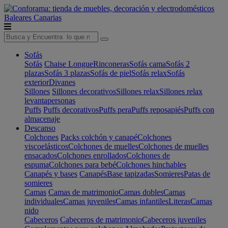
Baleares
Canarias
Sofás
Sofás
Chaise Longue
Rinconeras
Sofás cama
Sofás 2
plazas
Sofás 3 plazas
Sofás de piel
Sofás relax
Sofás
exterior
Divanes
Sillones
Sillones decorativos
Sillones relax
Sillones relax
levantapersonas
Puffs
Puffs decorativos
Puffs pera
Puffs reposapiés
Puffs con
almacenaje
Descanso
Colchones
Packs colchón y canapé
Colchones
viscoelásticos
Colchones de muelles
Colchones de muelles
ensacados
Colchones enrollados
Colchones de
espuma
Colchones para bebé
Colchones hinchables
Canapés y bases
Canapés
Base tapizadas
Somieres
Patas de
somieres
Camas
Camas de matrimonio
Camas dobles
Camas
individuales
Camas juveniles
Camas infantiles
Literas
Camas
nido
Cabeceros
Cabeceros de matrimonio
Cabeceros juveniles