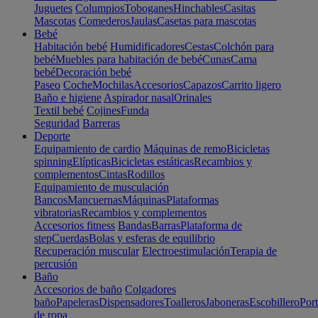
Juguetes
Columpios
Toboganes
Hinchables
Casitas
Mascotas
Comederos
Jaulas
Casetas para mascotas
Bebé
Habitación bebé
Humidificadores
Cestas
Colchón para
bebé
Muebles para habitación de bebé
Cunas
Cama
bebé
Decoración bebé
Paseo
Coche
Mochilas
Accesorios
Capazos
Carrito ligero
Baño e higiene
Aspirador nasal
Orinales
Textil bebé
Cojines
Funda
Seguridad
Barreras
Deporte
Equipamiento de cardio
Máquinas de remo
Bicicletas
spinning
Elípticas
Bicicletas estáticas
Recambios y
complementos
Cintas
Rodillos
Equipamiento de musculación
Bancos
Mancuernas
Máquinas
Plataformas
vibratorias
Recambios y complementos
Accesorios fitness
Bandas
Barras
Plataforma de
step
Cuerdas
Bolas y esferas de equilibrio
Recuperación muscular
Electroestimulación
Terapia de
percusión
Baño
Accesorios de baño
Colgadores
baño
Papeleras
Dispensadores
Toalleros
Jaboneras
Escobillero
Port
de ropa