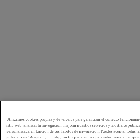
Utilizamos cookies propias y de terceros para garantizar el correcto funcionami
sitio web, analizar la navegación, mejorar nuestros servicios y mostrarte public
personalizada en función de tus hábitos de navegación. Puedes aceptar todas la
pulsando en “Aceptar”, o configurar tus preferencias para seleccionar qué tipos