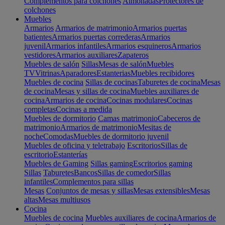
Complementos para colchones
Almohadas
Protectores de
colchones
Muebles
Armarios
Armarios de matrimonio
Armarios puertas
batientes
Armarios puertas correderas
Armarios
juvenil
Armarios infantiles
Armarios esquineros
Armarios
vestidores
Armarios auxiliares
Zapateros
Muebles de salón
Sillas
Mesas de salón
Muebles
TV
Vitrinas
Aparadores
Estanterias
Muebles recibidores
Muebles de cocina
Sillas de cocinas
Taburetes de cocina
Mesas
de cocina
Mesas y sillas de cocina
Muebles auxiliares de
cocina
Armarios de cocina
Cocinas modulares
Cocinas
completas
Cocinas a medida
Muebles de dormitorio
Camas matrimonio
Cabeceros de
matrimonio
Armarios de matrimonio
Mesitas de
noche
Comodas
Muebles de dormitorio juvenil
Muebles de oficina y teletrabajo
Escritorios
Sillas de
escritorio
Estanterías
Muebles de Gaming
Sillas gaming
Escritorios gaming
Sillas
Taburetes
Bancos
Sillas de comedor
Sillas
infantiles
Complementos para sillas
Mesas
Conjuntos de mesas y sillas
Mesas extensibles
Mesas
altas
Mesas multiusos
Cocina
Muebles de cocina
Muebles auxiliares de cocina
Armarios de