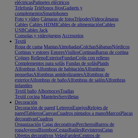
eléctricas
Patinetes eléctricos
Telefonía
Teléfonos fijos
Gadgets y
complementos
Smartphones
Foto y vídeo
Cámaras de fotos
Trípodes
Videocámaras
Cables
Cables HDMI
Cables de alimentación
Cables
USB
Cables Jack
Consolas y videojuegos
Accesorios
Textil
Ropa de cama
Mantas
Almohadas
Colchas
Sábanas
Nórdicos
Cortinas y estores
Estores
Visillos
Cortinas
Barras de cortina
Cojines
Relleno
Exterior
Fundas
Cojín con relleno
Complementos para sofás
Fundas de sofás
Plaids
Alfombras
Alfombras de habitación
Alfombras
pequeñas
Alfombras antideslizantes
Alfombras de
exterior
Alfombras de baño
Alfombras de salón
Alfombras
infantiles
Textil baño
Albornoces
Toallas
Textil cocina
Manteles
Servilletas
Decoración
Decoración de pared
Letreros
Espejos
Relojes de
pared
Tableros
Canvas
Cuadros pintados a mano
Marcos
Placas
decorativas
Cuadros
Organización
Cajas decorativas
Percheros
Burros de
ropa
Joyeros
Biombos
Cestas
Baúles
Revisteros
Cajas
Objetos decorativos
Velas
Faroles
Centros de