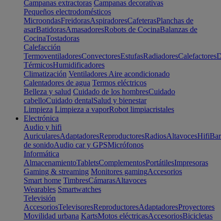
Campanas extractoras
Campanas decorativas
Pequeños electrodomésticos
Microondas
Freidoras
Aspiradores
Cafeteras
Planchas de
asar
Batidoras
Amasadores
Robots de Cocina
Balanzas de
Cocina
Tostadoras
Calefacción
Termoventiladores
Convectores
Estufas
Radiadores
Calefactores
D
Térmicos
Humidificadores
Climatización
Ventiladores
Aire acondicionado
Calentadores de agua
Termos eléctricos
Belleza y salud
Cuidado de los hombres
Cuidado
cabello
Cuidado dental
Salud y bienestar
Limpieza
Limpieza a vapor
Robot limpiacristales
Electrónica
Audio y hifi
Auriculares
Adaptadores
Reproductores
Radios
Altavoces
Hifi
Bar
de sonido
Audio car y GPS
Micrófonos
Informática
Almacenamiento
Tablets
Complementos
Portátiles
Impresoras
Gaming & streaming
Monitores gaming
Accesorios
Smart home
Timbres
Cámaras
Altavoces
Wearables
Smartwatches
Televisión
Accesorios
Televisores
Reproductores
Adaptadores
Proyectores
Movilidad urbana
Karts
Motos eléctricas
Accesorios
Bicicletas