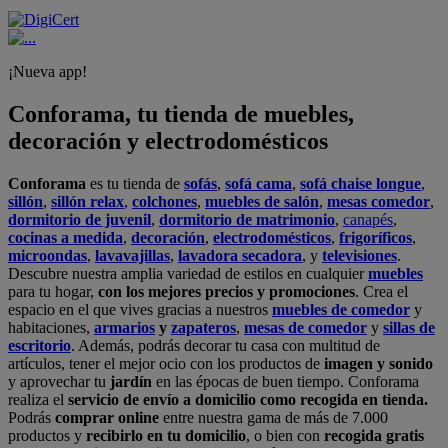
¡Nueva app!
Conforama, tu tienda de muebles,
decoración y electrodomésticos
Conforama
es tu tienda de
sofás
,
sofá cama
,
sofá chaise longue
,
sillón
,
sillón relax
,
colchones
,
muebles de salón
,
mesas comedor
,
dormitorio de juvenil
,
dormitorio de matrimonio
,
canapés
,
cocinas a medida
,
decoración
,
electrodomésticos
,
frigoríficos
,
microondas
,
lavavajillas
,
lavadora secadora
, y
televisiones
.
Descubre nuestra amplia variedad de estilos en cualquier
muebles
para tu hogar,
con los mejores precios y promociones
. Crea el
espacio en el que vives gracias a nuestros
muebles de comedor
y
habitaciones,
armarios
y
zapateros
,
mesas de comedor
y
sillas de
escritorio
. Además, podrás decorar tu casa con multitud de
artículos, tener el mejor ocio con los productos de
imagen y sonido
y aprovechar tu
jardín
en las épocas de buen tiempo. Conforama
realiza el
servicio de envío a domicilio como recogida en tienda.
Podrás
comprar online
entre nuestra gama de más de 7.000
productos y
recibirlo en tu domicilio
, o bien con
recogida gratis