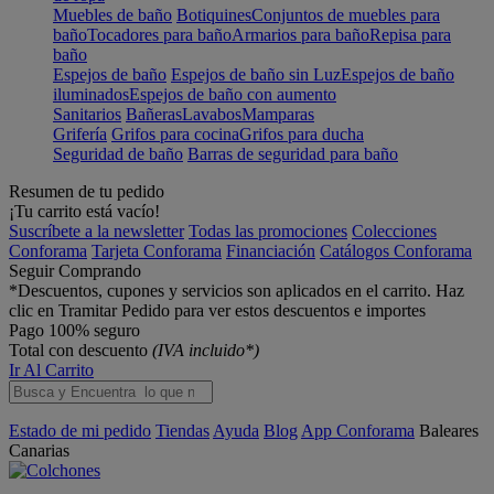
Muebles de baño
Botiquines
Conjuntos de muebles para
baño
Tocadores para baño
Armarios para baño
Repisa para
baño
Espejos de baño
Espejos de baño sin Luz
Espejos de baño
iluminados
Espejos de baño con aumento
Sanitarios
Bañeras
Lavabos
Mamparas
Grifería
Grifos para cocina
Grifos para ducha
Seguridad de baño
Barras de seguridad para baño
Resumen de tu pedido
¡Tu carrito está vacío!
Suscríbete a la newsletter
Todas las promociones
Colecciones
Conforama
Tarjeta Conforama
Financiación
Catálogos Conforama
Seguir Comprando
*Descuentos, cupones y servicios son aplicados en el carrito. Haz
clic en Tramitar Pedido para ver estos descuentos e importes
Pago 100% seguro
Total con descuento
(IVA incluido*)
Ir Al Carrito
Estado de mi pedido
Tiendas
Ayuda
Blog
App Conforama
Baleares
Canarias