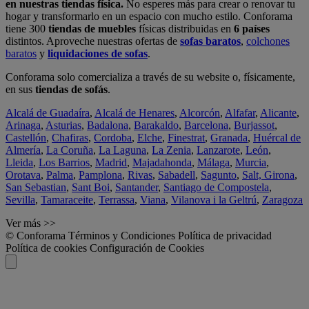
en nuestras tiendas física.
No esperes más para crear o renovar tu
hogar y transformarlo en un espacio con mucho estilo. Conforama
tiene 300
tiendas de muebles
físicas distribuidas en
6 países
distintos. Aproveche nuestras ofertas de
sofas baratos
,
colchones
baratos
y
liquidaciones de sofas
.
Conforama solo comercializa a través de su website o, físicamente,
en sus
tiendas de sofás
.
Alcalá de Guadaíra
,
Alcalá de Henares
,
Alcorcón
,
Alfafar
,
Alicante
,
Arinaga
,
Asturias
,
Badalona
,
Barakaldo
,
Barcelona
,
Burjassot
,
Castellón
,
Chafiras
,
Cordoba
,
Elche
,
Finestrat
,
Granada
,
Huércal de
Almería
,
La Coruña
,
La Laguna
,
La Zenia
,
Lanzarote
,
León
,
Lleida
,
Los Barrios
,
Madrid
,
Majadahonda
,
Málaga
,
Murcia
,
Orotava
,
Palma
,
Pamplona
,
Rivas
,
Sabadell
,
Sagunto
,
Salt, Girona
,
San Sebastian
,
Sant Boi
,
Santander
,
Santiago de Compostela
,
Sevilla
,
Tamaraceite
,
Terrassa
,
Viana
,
Vilanova i la Geltrú
,
Zaragoza
Ver más >>
© Conforama
Términos y Condiciones
Política de privacidad
Política de cookies
Configuración de Cookies