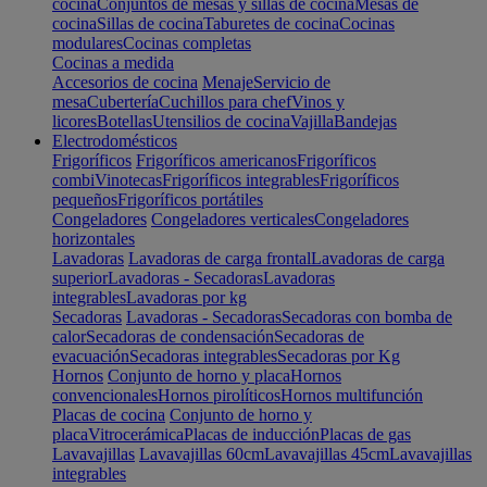
cocina
Conjuntos de mesas y sillas de cocina
Mesas de
cocina
Sillas de cocina
Taburetes de cocina
Cocinas
modulares
Cocinas completas
Cocinas a medida
Accesorios de cocina
Menaje
Servicio de
mesa
Cubertería
Cuchillos para chef
Vinos y
licores
Botellas
Utensilios de cocina
Vajilla
Bandejas
Electrodomésticos
Frigoríficos
Frigoríficos americanos
Frigoríficos
combi
Vinotecas
Frigoríficos integrables
Frigoríficos
pequeños
Frigoríficos portátiles
Congeladores
Congeladores verticales
Congeladores
horizontales
Lavadoras
Lavadoras de carga frontal
Lavadoras de carga
superior
Lavadoras - Secadoras
Lavadoras
integrables
Lavadoras por kg
Secadoras
Lavadoras - Secadoras
Secadoras con bomba de
calor
Secadoras de condensación
Secadoras de
evacuación
Secadoras integrables
Secadoras por Kg
Hornos
Conjunto de horno y placa
Hornos
convencionales
Hornos pirolíticos
Hornos multifunción
Placas de cocina
Conjunto de horno y
placa
Vitrocerámica
Placas de inducción
Placas de gas
Lavavajillas
Lavavajillas 60cm
Lavavajillas 45cm
Lavavajillas
integrables