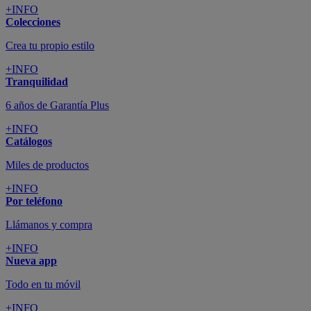
+INFO
Colecciones
Crea tu propio estilo
+INFO
Tranquilidad
6 años de Garantía Plus
+INFO
Catálogos
Miles de productos
+INFO
Por teléfono
Llámanos y compra
+INFO
Nueva app
Todo en tu móvil
+INFO