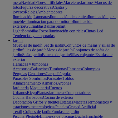
mesa
Navidad
Flores artificiales
Maceteros
Jarrones
Marcos de
fotos
Figuras decorativas
Cajitas y
joyeros
Relojes
Ambientadores
Iluminación
Lámparas
Iluminación decorativa
Iluminación para
muebles
Iluminación para dormitorio
Iluminación
exterior
Guirnaldas
Balizas
Smart
Light
Bombillas
Focos
Iluminación con rieles
Cintas Led
Tendencias y temporadas
Jardín
Muebles de jardín
Set de jardín
Conjuntos de mesas y sillas de
jardín
Sillas de jardín
Mesas de jardín
Conjuntos de sofás de
jardín
Sofás jardín
Bancos de jardín
Sillas colgantes
Estufas de
exterior
Hamacas y tumbonas
Accesorios
Balancines
Tumbonas
Hamacas
Columpios
Pérgolas
Cenadores
Carpas
Pérgolas
Parasoles
Sombrillas
Parasoles
Toldos
Almacenamiento
Armarios
Arcones
Jardinería
Maquinaria
Huertos
Urbanos
Riego
Plantas
Jardineras
Compostadores
Cocina
Barbacoas
Cocina de exterior
Decoración
Grifos y fuentes
Estatuas
Macetas
Termómetros y
estaciones metereológicas
Paneles
Cesped Artificial
Textil
Cojines de jardín
Fundas de jardín
Piscina
Plegable
Limpieza de piscinas
Ducha
Hinchable