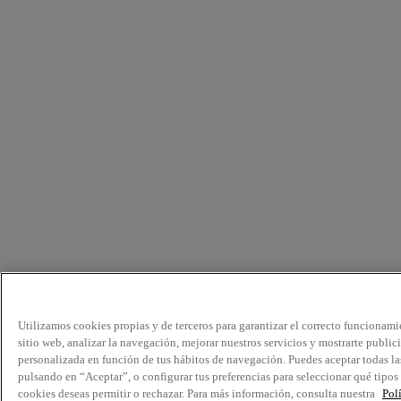
Utilizamos cookies propias y de terceros para garantizar el correcto funcionami
sitio web, analizar la navegación, mejorar nuestros servicios y mostrarte public
personalizada en función de tus hábitos de navegación. Puedes aceptar todas la
pulsando en “Aceptar”, o configurar tus preferencias para seleccionar qué tipos
cookies deseas permitir o rechazar. Para más información, consulta nuestra
Pol