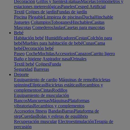
Decoración
Grifos y fuentes
Estatuas
Macetas
Termómetros y
estaciones metereológicas
Paneles
Cesped Artificial
Textil
Cojines de jardín
Fundas de jardín
Piscina
Plegable
Limpieza de piscinas
Ducha
Hinchable
Juguetes
Columpios
Toboganes
Hinchables
Casitas
Mascotas
Comederos
Jaulas
Casetas para mascotas
Bebé
Habitación bebé
Humidificadores
Cestas
Colchón para
bebé
Muebles para habitación de bebé
Cunas
Cama
bebé
Decoración bebé
Paseo
Coche
Mochilas
Accesorios
Capazos
Carrito ligero
Baño e higiene
Aspirador nasal
Orinales
Textil bebé
Cojines
Funda
Seguridad
Barreras
Deporte
Equipamiento de cardio
Máquinas de remo
Bicicletas
spinning
Elípticas
Bicicletas estáticas
Recambios y
complementos
Cintas
Rodillos
Equipamiento de musculación
Bancos
Mancuernas
Máquinas
Plataformas
vibratorias
Recambios y complementos
Accesorios fitness
Bandas
Barras
Plataforma de
step
Cuerdas
Bolas y esferas de equilibrio
Recuperación muscular
Electroestimulación
Terapia de
percusión