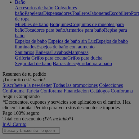
Baño
Accesorios de baño
Colgadores
baño
Papeleras
Dispensadores
Toalleros
Jaboneras
Escobillero
Port
de ropa
Muebles de baño
Botiquines
Conjuntos de muebles para
baño
Tocadores para baño
Armarios para baño
Repisa para
baño
Espejos de baño
Espejos de baño sin Luz
Espejos de baño
iluminados
Espejos de baño con aumento
Sanitarios
Bañeras
Lavabos
Mamparas
Grifería
Grifos para cocina
Grifos para ducha
Seguridad de baño
Barras de seguridad para baño
Resumen de tu pedido
¡Tu carrito está vacío!
Suscríbete a la newsletter
Todas las promociones
Colecciones
Conforama
Tarjeta Conforama
Financiación
Catálogos Conforama
Seguir Comprando
*Descuentos, cupones y servicios son aplicados en el carrito. Haz
clic en Tramitar Pedido para ver estos descuentos e importes
Pago 100% seguro
Total con descuento
(IVA incluido*)
Ir Al Carrito