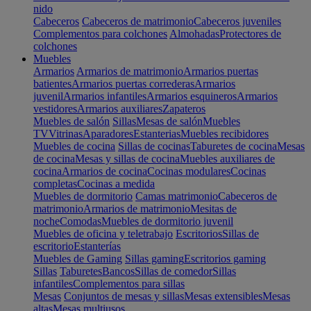
nido
Cabeceros
Cabeceros de matrimonio
Cabeceros juveniles
Complementos para colchones
Almohadas
Protectores de
colchones
Muebles
Armarios
Armarios de matrimonio
Armarios puertas
batientes
Armarios puertas correderas
Armarios
juvenil
Armarios infantiles
Armarios esquineros
Armarios
vestidores
Armarios auxiliares
Zapateros
Muebles de salón
Sillas
Mesas de salón
Muebles
TV
Vitrinas
Aparadores
Estanterias
Muebles recibidores
Muebles de cocina
Sillas de cocinas
Taburetes de cocina
Mesas
de cocina
Mesas y sillas de cocina
Muebles auxiliares de
cocina
Armarios de cocina
Cocinas modulares
Cocinas
completas
Cocinas a medida
Muebles de dormitorio
Camas matrimonio
Cabeceros de
matrimonio
Armarios de matrimonio
Mesitas de
noche
Comodas
Muebles de dormitorio juvenil
Muebles de oficina y teletrabajo
Escritorios
Sillas de
escritorio
Estanterías
Muebles de Gaming
Sillas gaming
Escritorios gaming
Sillas
Taburetes
Bancos
Sillas de comedor
Sillas
infantiles
Complementos para sillas
Mesas
Conjuntos de mesas y sillas
Mesas extensibles
Mesas
altas
Mesas multiusos