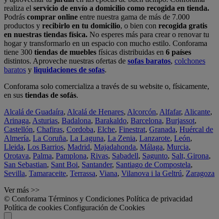
realiza el
servicio de envío a domicilio como recogida en tienda.
Podrás
comprar online
entre nuestra gama de más de 7.000
productos y
recibirlo en tu domicilio
, o bien con
recogida gratis
en nuestras tiendas física.
No esperes más para crear o renovar tu
hogar y transformarlo en un espacio con mucho estilo. Conforama
tiene 300
tiendas de muebles
físicas distribuidas en
6 países
distintos. Aproveche nuestras ofertas de
sofas baratos
,
colchones
baratos
y
liquidaciones de sofas
.
Conforama solo comercializa a través de su website o, físicamente,
en sus
tiendas de sofás
.
Alcalá de Guadaíra
,
Alcalá de Henares
,
Alcorcón
,
Alfafar
,
Alicante
,
Arinaga
,
Asturias
,
Badalona
,
Barakaldo
,
Barcelona
,
Burjassot
,
Castellón
,
Chafiras
,
Cordoba
,
Elche
,
Finestrat
,
Granada
,
Huércal de
Almería
,
La Coruña
,
La Laguna
,
La Zenia
,
Lanzarote
,
León
,
Lleida
,
Los Barrios
,
Madrid
,
Majadahonda
,
Málaga
,
Murcia
,
Orotava
,
Palma
,
Pamplona
,
Rivas
,
Sabadell
,
Sagunto
,
Salt, Girona
,
San Sebastian
,
Sant Boi
,
Santander
,
Santiago de Compostela
,
Sevilla
,
Tamaraceite
,
Terrassa
,
Viana
,
Vilanova i la Geltrú
,
Zaragoza
Ver más >>
© Conforama
Términos y Condiciones
Política de privacidad
Política de cookies
Configuración de Cookies