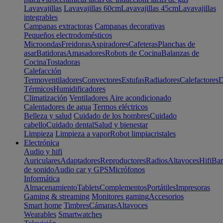
Lavavajillas
Lavavajillas 60cm
Lavavajillas 45cm
Lavavajillas
integrables
Campanas extractoras
Campanas decorativas
Pequeños electrodomésticos
Microondas
Freidoras
Aspiradores
Cafeteras
Planchas de
asar
Batidoras
Amasadores
Robots de Cocina
Balanzas de
Cocina
Tostadoras
Calefacción
Termoventiladores
Convectores
Estufas
Radiadores
Calefactores
D
Térmicos
Humidificadores
Climatización
Ventiladores
Aire acondicionado
Calentadores de agua
Termos eléctricos
Belleza y salud
Cuidado de los hombres
Cuidado
cabello
Cuidado dental
Salud y bienestar
Limpieza
Limpieza a vapor
Robot limpiacristales
Electrónica
Audio y hifi
Auriculares
Adaptadores
Reproductores
Radios
Altavoces
Hifi
Bar
de sonido
Audio car y GPS
Micrófonos
Informática
Almacenamiento
Tablets
Complementos
Portátiles
Impresoras
Gaming & streaming
Monitores gaming
Accesorios
Smart home
Timbres
Cámaras
Altavoces
Wearables
Smartwatches