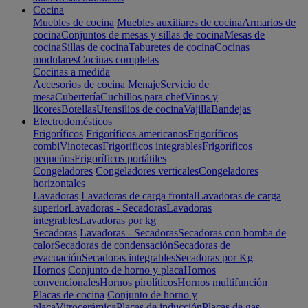
Cocina
Muebles de cocina
Muebles auxiliares de cocina
Armarios de
cocina
Conjuntos de mesas y sillas de cocina
Mesas de
cocina
Sillas de cocina
Taburetes de cocina
Cocinas
modulares
Cocinas completas
Cocinas a medida
Accesorios de cocina
Menaje
Servicio de
mesa
Cubertería
Cuchillos para chef
Vinos y
licores
Botellas
Utensilios de cocina
Vajilla
Bandejas
Electrodomésticos
Frigoríficos
Frigoríficos americanos
Frigoríficos
combi
Vinotecas
Frigoríficos integrables
Frigoríficos
pequeños
Frigoríficos portátiles
Congeladores
Congeladores verticales
Congeladores
horizontales
Lavadoras
Lavadoras de carga frontal
Lavadoras de carga
superior
Lavadoras - Secadoras
Lavadoras
integrables
Lavadoras por kg
Secadoras
Lavadoras - Secadoras
Secadoras con bomba de
calor
Secadoras de condensación
Secadoras de
evacuación
Secadoras integrables
Secadoras por Kg
Hornos
Conjunto de horno y placa
Hornos
convencionales
Hornos pirolíticos
Hornos multifunción
Placas de cocina
Conjunto de horno y
placa
Vitrocerámica
Placas de inducción
Placas de gas