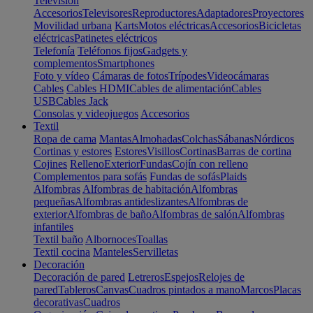
Televisión
Accesorios
Televisores
Reproductores
Adaptadores
Proyectores
Movilidad urbana
Karts
Motos eléctricas
Accesorios
Bicicletas
eléctricas
Patinetes eléctricos
Telefonía
Teléfonos fijos
Gadgets y
complementos
Smartphones
Foto y vídeo
Cámaras de fotos
Trípodes
Videocámaras
Cables
Cables HDMI
Cables de alimentación
Cables
USB
Cables Jack
Consolas y videojuegos
Accesorios
Textil
Ropa de cama
Mantas
Almohadas
Colchas
Sábanas
Nórdicos
Cortinas y estores
Estores
Visillos
Cortinas
Barras de cortina
Cojines
Relleno
Exterior
Fundas
Cojín con relleno
Complementos para sofás
Fundas de sofás
Plaids
Alfombras
Alfombras de habitación
Alfombras
pequeñas
Alfombras antideslizantes
Alfombras de
exterior
Alfombras de baño
Alfombras de salón
Alfombras
infantiles
Textil baño
Albornoces
Toallas
Textil cocina
Manteles
Servilletas
Decoración
Decoración de pared
Letreros
Espejos
Relojes de
pared
Tableros
Canvas
Cuadros pintados a mano
Marcos
Placas
decorativas
Cuadros