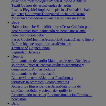
estaciones metereológicas
Paneles
Cesped Artificial
Textil
Cojines de jardín
Fundas de jardín
Piscina
Plegable
Limpieza de piscinas
Ducha
Hinchable
Juguetes
Columpios
Toboganes
Hinchables
Casitas
Mascotas
Comederos
Jaulas
Casetas para mascotas
Bebé
Habitación bebé
Humidificadores
Cestas
Colchón para
bebé
Muebles para habitación de bebé
Cunas
Cama
bebé
Decoración bebé
Paseo
Coche
Mochilas
Accesorios
Capazos
Carrito ligero
Baño e higiene
Aspirador nasal
Orinales
Textil bebé
Cojines
Funda
Seguridad
Barreras
Deporte
Equipamiento de cardio
Máquinas de remo
Bicicletas
spinning
Elípticas
Bicicletas estáticas
Recambios y
complementos
Cintas
Rodillos
Equipamiento de musculación
Bancos
Mancuernas
Máquinas
Plataformas
vibratorias
Recambios y complementos
Accesorios fitness
Bandas
Barras
Plataforma de
step
Cuerdas
Bolas y esferas de equilibrio
Recuperación muscular
Electroestimulación
Terapia de
percusión
Baño