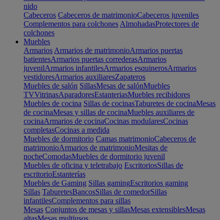
nido
Cabeceros
Cabeceros de matrimonio
Cabeceros juveniles
Complementos para colchones
Almohadas
Protectores de
colchones
Muebles
Armarios
Armarios de matrimonio
Armarios puertas
batientes
Armarios puertas correderas
Armarios
juvenil
Armarios infantiles
Armarios esquineros
Armarios
vestidores
Armarios auxiliares
Zapateros
Muebles de salón
Sillas
Mesas de salón
Muebles
TV
Vitrinas
Aparadores
Estanterias
Muebles recibidores
Muebles de cocina
Sillas de cocinas
Taburetes de cocina
Mesas
de cocina
Mesas y sillas de cocina
Muebles auxiliares de
cocina
Armarios de cocina
Cocinas modulares
Cocinas
completas
Cocinas a medida
Muebles de dormitorio
Camas matrimonio
Cabeceros de
matrimonio
Armarios de matrimonio
Mesitas de
noche
Comodas
Muebles de dormitorio juvenil
Muebles de oficina y teletrabajo
Escritorios
Sillas de
escritorio
Estanterías
Muebles de Gaming
Sillas gaming
Escritorios gaming
Sillas
Taburetes
Bancos
Sillas de comedor
Sillas
infantiles
Complementos para sillas
Mesas
Conjuntos de mesas y sillas
Mesas extensibles
Mesas
altas
Mesas multiusos