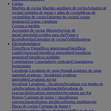
Cocina
Muebles de cocina
Muebles auxiliares de cocina
Armarios de
cocina
Conjuntos de mesas y sillas de cocina
Mesas de
cocina
Sillas de cocina
Taburetes de cocina
Cocinas
modulares
Cocinas completas
Cocinas a medida
Accesorios de cocina
Menaje
Servicio de
mesa
Cubertería
Cuchillos para chef
Vinos y
licores
Botellas
Utensilios de cocina
Vajilla
Bandejas
Electrodomésticos
Frigoríficos
Frigoríficos americanos
Frigoríficos
combi
Vinotecas
Frigoríficos integrables
Frigoríficos
pequeños
Frigoríficos portátiles
Congeladores
Congeladores verticales
Congeladores
horizontales
Lavadoras
Lavadoras de carga frontal
Lavadoras de carga
superior
Lavadoras - Secadoras
Lavadoras
integrables
Lavadoras por kg
Secadoras
Lavadoras - Secadoras
Secadoras con bomba de
calor
Secadoras de condensación
Secadoras de
evacuación
Secadoras integrables
Secadoras por Kg
Hornos
Conjunto de horno y placa
Hornos
convencionales
Hornos pirolíticos
Hornos multifunción
Placas de cocina
Conjunto de horno y
placa
Vitrocerámica
Placas de inducción
Placas de gas