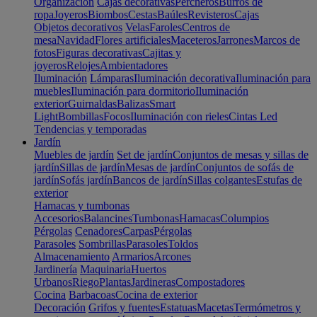
Organización
Cajas decorativas
Percheros
Burros de
ropa
Joyeros
Biombos
Cestas
Baúles
Revisteros
Cajas
Objetos decorativos
Velas
Faroles
Centros de
mesa
Navidad
Flores artificiales
Maceteros
Jarrones
Marcos de
fotos
Figuras decorativas
Cajitas y
joyeros
Relojes
Ambientadores
Iluminación
Lámparas
Iluminación decorativa
Iluminación para
muebles
Iluminación para dormitorio
Iluminación
exterior
Guirnaldas
Balizas
Smart
Light
Bombillas
Focos
Iluminación con rieles
Cintas Led
Tendencias y temporadas
Jardín
Muebles de jardín
Set de jardín
Conjuntos de mesas y sillas de
jardín
Sillas de jardín
Mesas de jardín
Conjuntos de sofás de
jardín
Sofás jardín
Bancos de jardín
Sillas colgantes
Estufas de
exterior
Hamacas y tumbonas
Accesorios
Balancines
Tumbonas
Hamacas
Columpios
Pérgolas
Cenadores
Carpas
Pérgolas
Parasoles
Sombrillas
Parasoles
Toldos
Almacenamiento
Armarios
Arcones
Jardinería
Maquinaria
Huertos
Urbanos
Riego
Plantas
Jardineras
Compostadores
Cocina
Barbacoas
Cocina de exterior
Decoración
Grifos y fuentes
Estatuas
Macetas
Termómetros y