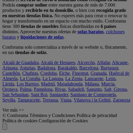
Podrás
comprar online
entre nuestra gama de más de 7.000
productos y
recibirlo en tu domicilio
, o bien con
recogida gratis
en nuestras tiendas física.
No esperes más para crear o renovar tu
hogar y transformarlo en un espacio con mucho estilo. Conforama
tiene 300
tiendas de muebles
físicas distribuidas en
6 países
distintos. Aproveche nuestras ofertas de
sofas baratos
,
colchones
baratos
y
liquidaciones de sofas
.
Conforama solo comercializa a través de su website o, físicamente,
en sus
tiendas de sofás
.
Alcalá de Guadaíra
,
Alcalá de Henares
,
Alcorcón
,
Alfafar
,
Alicante
,
Arinaga
,
Asturias
,
Badalona
,
Barakaldo
,
Barcelona
,
Burjassot
,
Castellón
,
Chafiras
,
Cordoba
,
Elche
,
Finestrat
,
Granada
,
Huércal de
Almería
,
La Coruña
,
La Laguna
,
La Zenia
,
Lanzarote
,
León
,
Lleida
,
Los Barrios
,
Madrid
,
Majadahonda
,
Málaga
,
Murcia
,
Orotava
,
Palma
,
Pamplona
,
Rivas
,
Sabadell
,
Sagunto
,
Salt, Girona
,
San Sebastian
,
Sant Boi
,
Santander
,
Santiago de Compostela
,
Sevilla
,
Tamaraceite
,
Terrassa
,
Viana
,
Vilanova i la Geltrú
,
Zaragoza
Ver más >>
© Conforama
Términos y Condiciones
Política de privacidad
Política de cookies
Configuración de Cookies