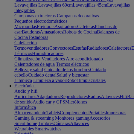
Lavavajillas
Lavavajillas 60cm
Lavavajillas 45cm
Lavavajillas
integrables
Campanas extractoras
Campanas decorativas
Pequeños electrodomésticos
Microondas
Freidoras
Aspiradores
Cafeteras
Planchas de
asar
Batidoras
Amasadores
Robots de Cocina
Balanzas de
Cocina
Tostadoras
Calefacción
Termoventiladores
Convectores
Estufas
Radiadores
Calefactores
D
Térmicos
Humidificadores
Climatización
Ventiladores
Aire acondicionado
Calentadores de agua
Termos eléctricos
Belleza y salud
Cuidado de los hombres
Cuidado
cabello
Cuidado dental
Salud y bienestar
Limpieza
Limpieza a vapor
Robot limpiacristales
Electrónica
Audio y hifi
Auriculares
Adaptadores
Reproductores
Radios
Altavoces
Hifi
Bar
de sonido
Audio car y GPS
Micrófonos
Informática
Almacenamiento
Tablets
Complementos
Portátiles
Impresoras
Gaming & streaming
Monitores gaming
Accesorios
Smart home
Timbres
Cámaras
Altavoces
Wearables
Smartwatches