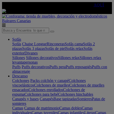
🔵Cambia tu electro con
-10% EXTRA
de descuento ☑️
AQUÍ
Baleares
Canarias
Sofás
Sofás
Chaise Longue
Rinconeras
Sofás cama
Sofás 2
plazas
Sofás 3 plazas
Sofás de piel
Sofás relax
Sofás
exterior
Divanes
Sillones
Sillones decorativos
Sillones relax
Sillones relax
levantapersonas
Puffs
Puffs decorativos
Puffs pera
Puffs reposapiés
Puffs con
almacenaje
Descanso
Colchones
Packs colchón y canapé
Colchones
viscoelásticos
Colchones de muelles
Colchones de muelles
ensacados
Colchones enrollados
Colchones de
espuma
Colchones para bebé
Colchones hinchables
Canapés y bases
Canapés
Base tapizadas
Somieres
Patas de
somieres
Camas
Camas de matrimonio
Camas dobles
Camas
individuales
Camas juveniles
Camas infantiles
Literas
Camas