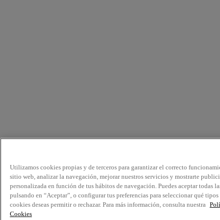
Utilizamos cookies propias y de terceros para garantizar el correcto funcionami
sitio web, analizar la navegación, mejorar nuestros servicios y mostrarte public
personalizada en función de tus hábitos de navegación. Puedes aceptar todas la
pulsando en “Aceptar”, o configurar tus preferencias para seleccionar qué tipos
cookies deseas permitir o rechazar. Para más información, consulta nuestra
Pol
Cookies