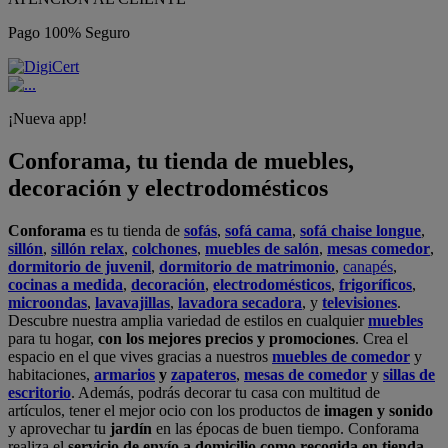
Pago 100% Seguro
¡Nueva app!
Conforama, tu tienda de muebles,
decoración y electrodomésticos
Conforama
es tu tienda de
sofás
,
sofá cama
,
sofá chaise longue
,
sillón
,
sillón relax
,
colchones
,
muebles de salón
,
mesas comedor
,
dormitorio de juvenil
,
dormitorio de matrimonio
,
canapés
,
cocinas a medida
,
decoración
,
electrodomésticos
,
frigoríficos
,
microondas
,
lavavajillas
,
lavadora secadora
, y
televisiones
.
Descubre nuestra amplia variedad de estilos en cualquier
muebles
para tu hogar,
con los mejores precios y promociones
. Crea el
espacio en el que vives gracias a nuestros
muebles de comedor
y
habitaciones,
armarios
y
zapateros
,
mesas de comedor
y
sillas de
escritorio
. Además, podrás decorar tu casa con multitud de
artículos, tener el mejor ocio con los productos de
imagen y sonido
y aprovechar tu
jardín
en las épocas de buen tiempo. Conforama
realiza el
servicio de envío a domicilio como recogida en tienda.