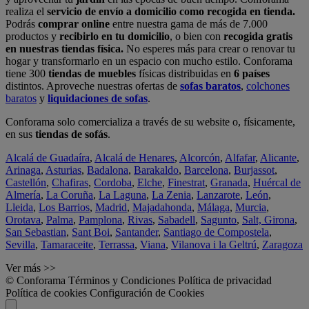
realiza el
servicio de envío a domicilio como recogida en tienda.
Podrás
comprar online
entre nuestra gama de más de 7.000
productos y
recibirlo en tu domicilio
, o bien con
recogida gratis
en nuestras tiendas física.
No esperes más para crear o renovar tu
hogar y transformarlo en un espacio con mucho estilo. Conforama
tiene 300
tiendas de muebles
físicas distribuidas en
6 países
distintos. Aproveche nuestras ofertas de
sofas baratos
,
colchones
baratos
y
liquidaciones de sofas
.
Conforama solo comercializa a través de su website o, físicamente,
en sus
tiendas de sofás
.
Alcalá de Guadaíra
,
Alcalá de Henares
,
Alcorcón
,
Alfafar
,
Alicante
,
Arinaga
,
Asturias
,
Badalona
,
Barakaldo
,
Barcelona
,
Burjassot
,
Castellón
,
Chafiras
,
Cordoba
,
Elche
,
Finestrat
,
Granada
,
Huércal de
Almería
,
La Coruña
,
La Laguna
,
La Zenia
,
Lanzarote
,
León
,
Lleida
,
Los Barrios
,
Madrid
,
Majadahonda
,
Málaga
,
Murcia
,
Orotava
,
Palma
,
Pamplona
,
Rivas
,
Sabadell
,
Sagunto
,
Salt, Girona
,
San Sebastian
,
Sant Boi
,
Santander
,
Santiago de Compostela
,
Sevilla
,
Tamaraceite
,
Terrassa
,
Viana
,
Vilanova i la Geltrú
,
Zaragoza
Ver más >>
© Conforama
Términos y Condiciones
Política de privacidad
Política de cookies
Configuración de Cookies