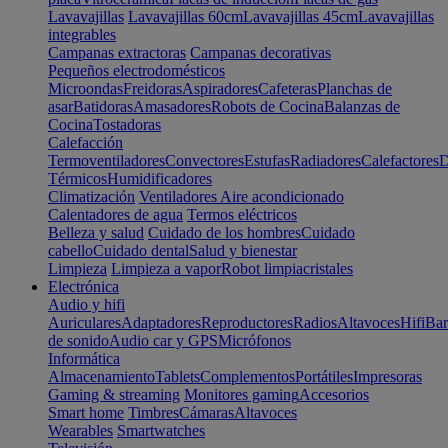
Lavavajillas
Lavavajillas 60cm
Lavavajillas 45cm
Lavavajillas
integrables
Campanas extractoras
Campanas decorativas
Pequeños electrodomésticos
Microondas
Freidoras
Aspiradores
Cafeteras
Planchas de
asar
Batidoras
Amasadores
Robots de Cocina
Balanzas de
Cocina
Tostadoras
Calefacción
Termoventiladores
Convectores
Estufas
Radiadores
Calefactores
D
Térmicos
Humidificadores
Climatización
Ventiladores
Aire acondicionado
Calentadores de agua
Termos eléctricos
Belleza y salud
Cuidado de los hombres
Cuidado
cabello
Cuidado dental
Salud y bienestar
Limpieza
Limpieza a vapor
Robot limpiacristales
Electrónica
Audio y hifi
Auriculares
Adaptadores
Reproductores
Radios
Altavoces
Hifi
Bar
de sonido
Audio car y GPS
Micrófonos
Informática
Almacenamiento
Tablets
Complementos
Portátiles
Impresoras
Gaming & streaming
Monitores gaming
Accesorios
Smart home
Timbres
Cámaras
Altavoces
Wearables
Smartwatches