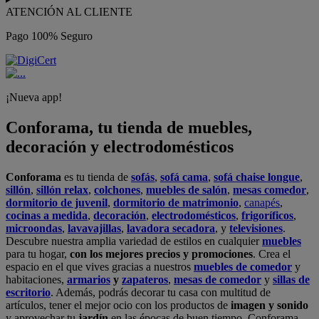
ATENCIÓN AL CLIENTE
Pago 100% Seguro
¡Nueva app!
Conforama, tu tienda de muebles,
decoración y electrodomésticos
Conforama
es tu tienda de
sofás
,
sofá cama
,
sofá chaise longue
,
sillón
,
sillón relax
,
colchones
,
muebles de salón
,
mesas comedor
,
dormitorio de juvenil
,
dormitorio de matrimonio
,
canapés
,
cocinas a medida
,
decoración
,
electrodomésticos
,
frigoríficos
,
microondas
,
lavavajillas
,
lavadora secadora
, y
televisiones
.
Descubre nuestra amplia variedad de estilos en cualquier
muebles
para tu hogar,
con los mejores precios y promociones
. Crea el
espacio en el que vives gracias a nuestros
muebles de comedor
y
habitaciones,
armarios
y
zapateros
,
mesas de comedor
y
sillas de
escritorio
. Además, podrás decorar tu casa con multitud de
artículos, tener el mejor ocio con los productos de
imagen y sonido
y aprovechar tu
jardín
en las épocas de buen tiempo. Conforama