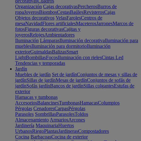
decorativas
Cuadros
Organización
Cajas decorativas
Percheros
Burros de
ropa
Joyeros
Biombos
Cestas
Baúles
Revisteros
Cajas
Objetos decorativos
Velas
Faroles
Centros de
mesa
Navidad
Flores artificiales
Maceteros
Jarrones
Marcos de
fotos
Figuras decorativas
Cajitas y
joyeros
Relojes
Ambientadores
Iluminación
Lámparas
Iluminación decorativa
Iluminación para
muebles
Iluminación para dormitorio
Iluminación
exterior
Guirnaldas
Balizas
Smart
Light
Bombillas
Focos
Iluminación con rieles
Cintas Led
Tendencias y temporadas
Jardín
Muebles de jardín
Set de jardín
Conjuntos de mesas y sillas de
jardín
Sillas de jardín
Mesas de jardín
Conjuntos de sofás de
jardín
Sofás jardín
Bancos de jardín
Sillas colgantes
Estufas de
exterior
Hamacas y tumbonas
Accesorios
Balancines
Tumbonas
Hamacas
Columpios
Pérgolas
Cenadores
Carpas
Pérgolas
Parasoles
Sombrillas
Parasoles
Toldos
Almacenamiento
Armarios
Arcones
Jardinería
Maquinaria
Huertos
Urbanos
Riego
Plantas
Jardineras
Compostadores
Cocina
Barbacoas
Cocina de exterior