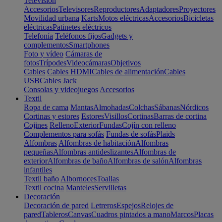
Televisión
Accesorios
Televisores
Reproductores
Adaptadores
Proyectores
Movilidad urbana
Karts
Motos eléctricas
Accesorios
Bicicletas
eléctricas
Patinetes eléctricos
Telefonía
Teléfonos fijos
Gadgets y
complementos
Smartphones
Foto y vídeo
Cámaras de
fotos
Trípodes
Videocámaras
Objetivos
Cables
Cables HDMI
Cables de alimentación
Cables
USB
Cables Jack
Consolas y videojuegos
Accesorios
Textil
Ropa de cama
Mantas
Almohadas
Colchas
Sábanas
Nórdicos
Cortinas y estores
Estores
Visillos
Cortinas
Barras de cortina
Cojines
Relleno
Exterior
Fundas
Cojín con relleno
Complementos para sofás
Fundas de sofás
Plaids
Alfombras
Alfombras de habitación
Alfombras
pequeñas
Alfombras antideslizantes
Alfombras de
exterior
Alfombras de baño
Alfombras de salón
Alfombras
infantiles
Textil baño
Albornoces
Toallas
Textil cocina
Manteles
Servilletas
Decoración
Decoración de pared
Letreros
Espejos
Relojes de
pared
Tableros
Canvas
Cuadros pintados a mano
Marcos
Placas