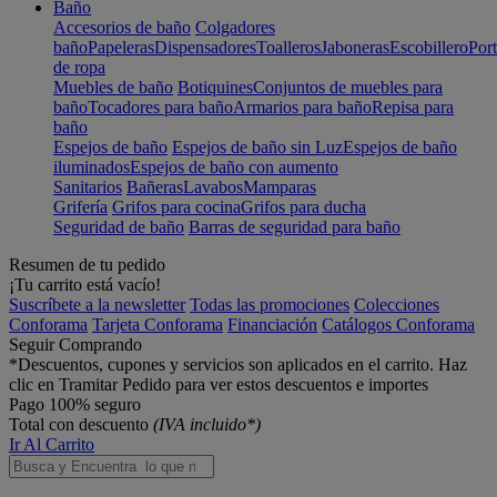
Baño
Accesorios de baño
Colgadores
baño
Papeleras
Dispensadores
Toalleros
Jaboneras
Escobillero
Port
de ropa
Muebles de baño
Botiquines
Conjuntos de muebles para
baño
Tocadores para baño
Armarios para baño
Repisa para
baño
Espejos de baño
Espejos de baño sin Luz
Espejos de baño
iluminados
Espejos de baño con aumento
Sanitarios
Bañeras
Lavabos
Mamparas
Grifería
Grifos para cocina
Grifos para ducha
Seguridad de baño
Barras de seguridad para baño
Resumen de tu pedido
¡Tu carrito está vacío!
Suscríbete a la newsletter
Todas las promociones
Colecciones
Conforama
Tarjeta Conforama
Financiación
Catálogos Conforama
Seguir Comprando
*Descuentos, cupones y servicios son aplicados en el carrito. Haz
clic en Tramitar Pedido para ver estos descuentos e importes
Pago 100% seguro
Total con descuento
(IVA incluido*)
Ir Al Carrito