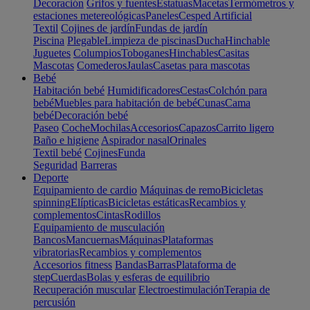
Decoración
Grifos y fuentes
Estatuas
Macetas
Termómetros y
estaciones metereológicas
Paneles
Cesped Artificial
Textil
Cojines de jardín
Fundas de jardín
Piscina
Plegable
Limpieza de piscinas
Ducha
Hinchable
Juguetes
Columpios
Toboganes
Hinchables
Casitas
Mascotas
Comederos
Jaulas
Casetas para mascotas
Bebé
Habitación bebé
Humidificadores
Cestas
Colchón para
bebé
Muebles para habitación de bebé
Cunas
Cama
bebé
Decoración bebé
Paseo
Coche
Mochilas
Accesorios
Capazos
Carrito ligero
Baño e higiene
Aspirador nasal
Orinales
Textil bebé
Cojines
Funda
Seguridad
Barreras
Deporte
Equipamiento de cardio
Máquinas de remo
Bicicletas
spinning
Elípticas
Bicicletas estáticas
Recambios y
complementos
Cintas
Rodillos
Equipamiento de musculación
Bancos
Mancuernas
Máquinas
Plataformas
vibratorias
Recambios y complementos
Accesorios fitness
Bandas
Barras
Plataforma de
step
Cuerdas
Bolas y esferas de equilibrio
Recuperación muscular
Electroestimulación
Terapia de
percusión