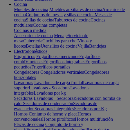
Cocina
Muebles de cocina
Muebles auxiliares de cocina
Armarios de
cocina
Conjuntos de mesas y sillas de cocina
Mesas de
cocina
Sillas de cocina
Taburetes de cocina
Cocinas
modulares
Cocinas completas
Cocinas a medida
Accesorios de cocina
Menaje
Servicio de
mesa
Cubertería
Cuchillos para chef
Vinos y
licores
Botellas
Utensilios de cocina
Vajilla
Bandejas
Electrodomésticos
Frigoríficos
Frigoríficos americanos
Frigoríficos
combi
Vinotecas
Frigoríficos integrables
Frigoríficos
pequeños
Frigoríficos portátiles
Congeladores
Congeladores verticales
Congeladores
horizontales
Lavadoras
Lavadoras de carga frontal
Lavadoras de carga
superior
Lavadoras - Secadoras
Lavadoras
integrables
Lavadoras por kg
Secadoras
Lavadoras - Secadoras
Secadoras con bomba de
calor
Secadoras de condensación
Secadoras de
evacuación
Secadoras integrables
Secadoras por Kg
Hornos
Conjunto de horno y placa
Hornos
convencionales
Hornos pirolíticos
Hornos multifunción
Placas de cocina
Conjunto de horno y
placa
Vitrocerámica
Placas de inducción
Placas de gas