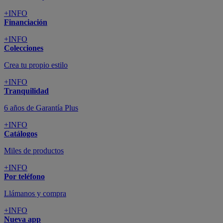
+INFO
Financiación
+INFO
Colecciones
Crea tu propio estilo
+INFO
Tranquilidad
6 años de Garantía Plus
+INFO
Catálogos
Miles de productos
+INFO
Por teléfono
Llámanos y compra
+INFO
Nueva app