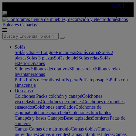
🔵Cambia tu electro con
-10% EXTRA
de descuento ☑️
AQUÍ
Baleares
Canarias
Sofás
Sofás
Chaise Longue
Rinconeras
Sofás cama
Sofás 2
plazas
Sofás 3 plazas
Sofás de piel
Sofás relax
Sofás
exterior
Divanes
Sillones
Sillones decorativos
Sillones relax
Sillones relax
levantapersonas
Puffs
Puffs decorativos
Puffs pera
Puffs reposapiés
Puffs con
almacenaje
Descanso
Colchones
Packs colchón y canapé
Colchones
viscoelásticos
Colchones de muelles
Colchones de muelles
ensacados
Colchones enrollados
Colchones de
espuma
Colchones para bebé
Colchones hinchables
Canapés y bases
Canapés
Base tapizadas
Somieres
Patas de
somieres
Camas
Camas de matrimonio
Camas dobles
Camas
individuales
Camas juveniles
Camas infantiles
Literas
Camas