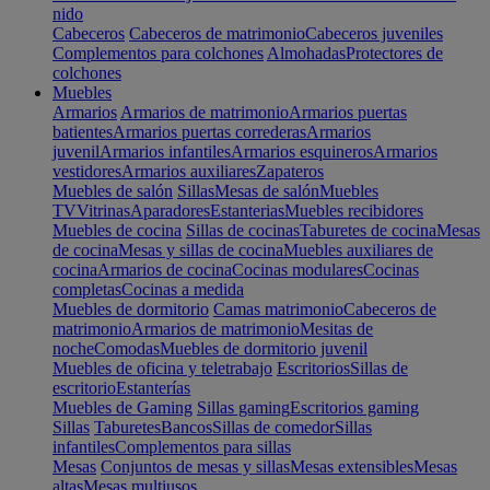
nido
Cabeceros
Cabeceros de matrimonio
Cabeceros juveniles
Complementos para colchones
Almohadas
Protectores de
colchones
Muebles
Armarios
Armarios de matrimonio
Armarios puertas
batientes
Armarios puertas correderas
Armarios
juvenil
Armarios infantiles
Armarios esquineros
Armarios
vestidores
Armarios auxiliares
Zapateros
Muebles de salón
Sillas
Mesas de salón
Muebles
TV
Vitrinas
Aparadores
Estanterias
Muebles recibidores
Muebles de cocina
Sillas de cocinas
Taburetes de cocina
Mesas
de cocina
Mesas y sillas de cocina
Muebles auxiliares de
cocina
Armarios de cocina
Cocinas modulares
Cocinas
completas
Cocinas a medida
Muebles de dormitorio
Camas matrimonio
Cabeceros de
matrimonio
Armarios de matrimonio
Mesitas de
noche
Comodas
Muebles de dormitorio juvenil
Muebles de oficina y teletrabajo
Escritorios
Sillas de
escritorio
Estanterías
Muebles de Gaming
Sillas gaming
Escritorios gaming
Sillas
Taburetes
Bancos
Sillas de comedor
Sillas
infantiles
Complementos para sillas
Mesas
Conjuntos de mesas y sillas
Mesas extensibles
Mesas
altas
Mesas multiusos