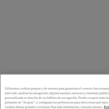
Utilizamos cookies propias y de terceros para garantizar el correcto funcionami
sitio web, analizar la navegación, mejorar nuestros servicios y mostrarte public
personalizada en función de tus hábitos de navegación. Puedes aceptar todas la
pulsando en “Aceptar”, o configurar tus preferencias para seleccionar qué tipos
cookies deseas permitir o rechazar. Para más información, consulta nuestra
Pol