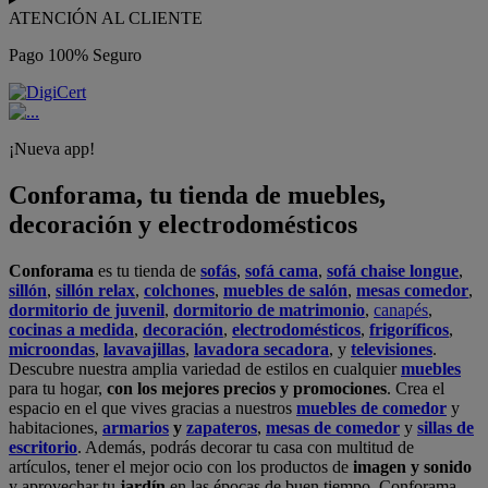
ATENCIÓN AL CLIENTE
Pago 100% Seguro
¡Nueva app!
Conforama, tu tienda de muebles,
decoración y electrodomésticos
Conforama
es tu tienda de
sofás
,
sofá cama
,
sofá chaise longue
,
sillón
,
sillón relax
,
colchones
,
muebles de salón
,
mesas comedor
,
dormitorio de juvenil
,
dormitorio de matrimonio
,
canapés
,
cocinas a medida
,
decoración
,
electrodomésticos
,
frigoríficos
,
microondas
,
lavavajillas
,
lavadora secadora
, y
televisiones
.
Descubre nuestra amplia variedad de estilos en cualquier
muebles
para tu hogar,
con los mejores precios y promociones
. Crea el
espacio en el que vives gracias a nuestros
muebles de comedor
y
habitaciones,
armarios
y
zapateros
,
mesas de comedor
y
sillas de
escritorio
. Además, podrás decorar tu casa con multitud de
artículos, tener el mejor ocio con los productos de
imagen y sonido
y aprovechar tu
jardín
en las épocas de buen tiempo. Conforama