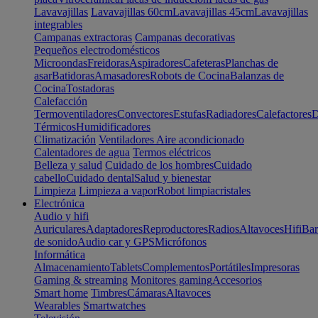
Lavavajillas
Lavavajillas 60cm
Lavavajillas 45cm
Lavavajillas
integrables
Campanas extractoras
Campanas decorativas
Pequeños electrodomésticos
Microondas
Freidoras
Aspiradores
Cafeteras
Planchas de
asar
Batidoras
Amasadores
Robots de Cocina
Balanzas de
Cocina
Tostadoras
Calefacción
Termoventiladores
Convectores
Estufas
Radiadores
Calefactores
D
Térmicos
Humidificadores
Climatización
Ventiladores
Aire acondicionado
Calentadores de agua
Termos eléctricos
Belleza y salud
Cuidado de los hombres
Cuidado
cabello
Cuidado dental
Salud y bienestar
Limpieza
Limpieza a vapor
Robot limpiacristales
Electrónica
Audio y hifi
Auriculares
Adaptadores
Reproductores
Radios
Altavoces
Hifi
Bar
de sonido
Audio car y GPS
Micrófonos
Informática
Almacenamiento
Tablets
Complementos
Portátiles
Impresoras
Gaming & streaming
Monitores gaming
Accesorios
Smart home
Timbres
Cámaras
Altavoces
Wearables
Smartwatches