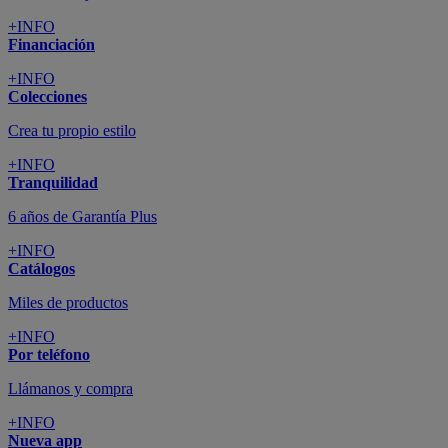
+INFO
Financiación
+INFO
Colecciones
Crea tu propio estilo
+INFO
Tranquilidad
6 años de Garantía Plus
+INFO
Catálogos
Miles de productos
+INFO
Por teléfono
Llámanos y compra
+INFO
Nueva app