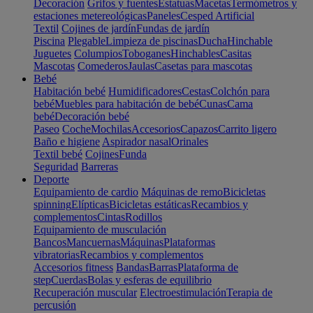
Decoración
Grifos y fuentes
Estatuas
Macetas
Termómetros y
estaciones metereológicas
Paneles
Cesped Artificial
Textil
Cojines de jardín
Fundas de jardín
Piscina
Plegable
Limpieza de piscinas
Ducha
Hinchable
Juguetes
Columpios
Toboganes
Hinchables
Casitas
Mascotas
Comederos
Jaulas
Casetas para mascotas
Bebé
Habitación bebé
Humidificadores
Cestas
Colchón para
bebé
Muebles para habitación de bebé
Cunas
Cama
bebé
Decoración bebé
Paseo
Coche
Mochilas
Accesorios
Capazos
Carrito ligero
Baño e higiene
Aspirador nasal
Orinales
Textil bebé
Cojines
Funda
Seguridad
Barreras
Deporte
Equipamiento de cardio
Máquinas de remo
Bicicletas
spinning
Elípticas
Bicicletas estáticas
Recambios y
complementos
Cintas
Rodillos
Equipamiento de musculación
Bancos
Mancuernas
Máquinas
Plataformas
vibratorias
Recambios y complementos
Accesorios fitness
Bandas
Barras
Plataforma de
step
Cuerdas
Bolas y esferas de equilibrio
Recuperación muscular
Electroestimulación
Terapia de
percusión