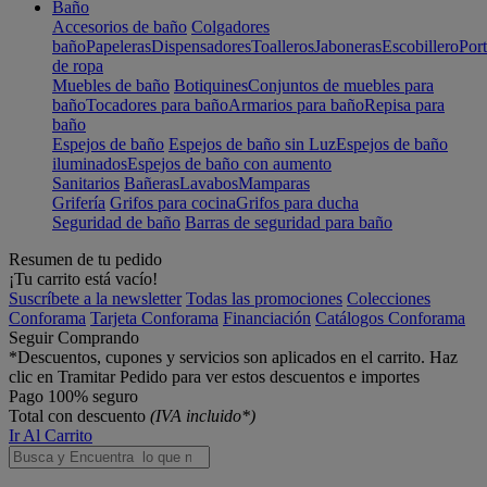
Baño
Accesorios de baño
Colgadores
baño
Papeleras
Dispensadores
Toalleros
Jaboneras
Escobillero
Port
de ropa
Muebles de baño
Botiquines
Conjuntos de muebles para
baño
Tocadores para baño
Armarios para baño
Repisa para
baño
Espejos de baño
Espejos de baño sin Luz
Espejos de baño
iluminados
Espejos de baño con aumento
Sanitarios
Bañeras
Lavabos
Mamparas
Grifería
Grifos para cocina
Grifos para ducha
Seguridad de baño
Barras de seguridad para baño
Resumen de tu pedido
¡Tu carrito está vacío!
Suscríbete a la newsletter
Todas las promociones
Colecciones
Conforama
Tarjeta Conforama
Financiación
Catálogos Conforama
Seguir Comprando
*Descuentos, cupones y servicios son aplicados en el carrito. Haz
clic en Tramitar Pedido para ver estos descuentos e importes
Pago 100% seguro
Total con descuento
(IVA incluido*)
Ir Al Carrito