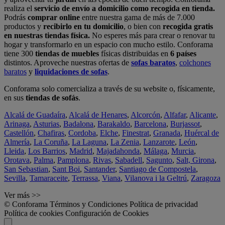
realiza el
servicio de envío a domicilio como recogida en tienda.
Podrás
comprar online
entre nuestra gama de más de 7.000
productos y
recibirlo en tu domicilio
, o bien con
recogida gratis
en nuestras tiendas física.
No esperes más para crear o renovar tu
hogar y transformarlo en un espacio con mucho estilo. Conforama
tiene 300
tiendas de muebles
físicas distribuidas en
6 países
distintos. Aproveche nuestras ofertas de
sofas baratos
,
colchones
baratos
y
liquidaciones de sofas
.
Conforama solo comercializa a través de su website o, físicamente,
en sus
tiendas de sofás
.
Alcalá de Guadaíra
,
Alcalá de Henares
,
Alcorcón
,
Alfafar
,
Alicante
,
Arinaga
,
Asturias
,
Badalona
,
Barakaldo
,
Barcelona
,
Burjassot
,
Castellón
,
Chafiras
,
Cordoba
,
Elche
,
Finestrat
,
Granada
,
Huércal de
Almería
,
La Coruña
,
La Laguna
,
La Zenia
,
Lanzarote
,
León
,
Lleida
,
Los Barrios
,
Madrid
,
Majadahonda
,
Málaga
,
Murcia
,
Orotava
,
Palma
,
Pamplona
,
Rivas
,
Sabadell
,
Sagunto
,
Salt, Girona
,
San Sebastian
,
Sant Boi
,
Santander
,
Santiago de Compostela
,
Sevilla
,
Tamaraceite
,
Terrassa
,
Viana
,
Vilanova i la Geltrú
,
Zaragoza
Ver más >>
© Conforama
Términos y Condiciones
Política de privacidad
Política de cookies
Configuración de Cookies