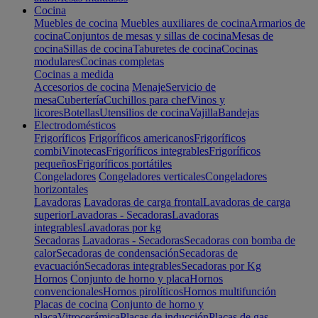
Cocina
Muebles de cocina
Muebles auxiliares de cocina
Armarios de
cocina
Conjuntos de mesas y sillas de cocina
Mesas de
cocina
Sillas de cocina
Taburetes de cocina
Cocinas
modulares
Cocinas completas
Cocinas a medida
Accesorios de cocina
Menaje
Servicio de
mesa
Cubertería
Cuchillos para chef
Vinos y
licores
Botellas
Utensilios de cocina
Vajilla
Bandejas
Electrodomésticos
Frigoríficos
Frigoríficos americanos
Frigoríficos
combi
Vinotecas
Frigoríficos integrables
Frigoríficos
pequeños
Frigoríficos portátiles
Congeladores
Congeladores verticales
Congeladores
horizontales
Lavadoras
Lavadoras de carga frontal
Lavadoras de carga
superior
Lavadoras - Secadoras
Lavadoras
integrables
Lavadoras por kg
Secadoras
Lavadoras - Secadoras
Secadoras con bomba de
calor
Secadoras de condensación
Secadoras de
evacuación
Secadoras integrables
Secadoras por Kg
Hornos
Conjunto de horno y placa
Hornos
convencionales
Hornos pirolíticos
Hornos multifunción
Placas de cocina
Conjunto de horno y
placa
Vitrocerámica
Placas de inducción
Placas de gas