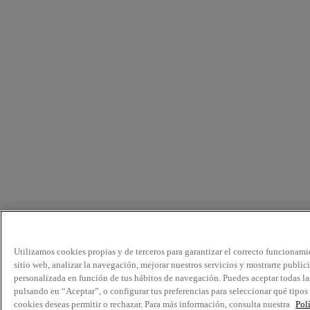
Utilizamos cookies propias y de terceros para garantizar el correcto funcionami
sitio web, analizar la navegación, mejorar nuestros servicios y mostrarte public
personalizada en función de tus hábitos de navegación. Puedes aceptar todas la
pulsando en “Aceptar”, o configurar tus preferencias para seleccionar qué tipos
cookies deseas permitir o rechazar. Para más información, consulta nuestra
Pol