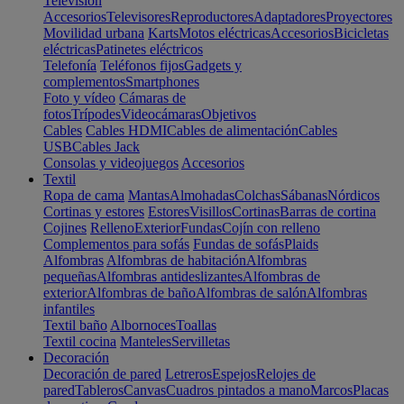
Televisión
Accesorios
Televisores
Reproductores
Adaptadores
Proyectores
Movilidad urbana
Karts
Motos eléctricas
Accesorios
Bicicletas
eléctricas
Patinetes eléctricos
Telefonía
Teléfonos fijos
Gadgets y
complementos
Smartphones
Foto y vídeo
Cámaras de
fotos
Trípodes
Videocámaras
Objetivos
Cables
Cables HDMI
Cables de alimentación
Cables
USB
Cables Jack
Consolas y videojuegos
Accesorios
Textil
Ropa de cama
Mantas
Almohadas
Colchas
Sábanas
Nórdicos
Cortinas y estores
Estores
Visillos
Cortinas
Barras de cortina
Cojines
Relleno
Exterior
Fundas
Cojín con relleno
Complementos para sofás
Fundas de sofás
Plaids
Alfombras
Alfombras de habitación
Alfombras
pequeñas
Alfombras antideslizantes
Alfombras de
exterior
Alfombras de baño
Alfombras de salón
Alfombras
infantiles
Textil baño
Albornoces
Toallas
Textil cocina
Manteles
Servilletas
Decoración
Decoración de pared
Letreros
Espejos
Relojes de
pared
Tableros
Canvas
Cuadros pintados a mano
Marcos
Placas