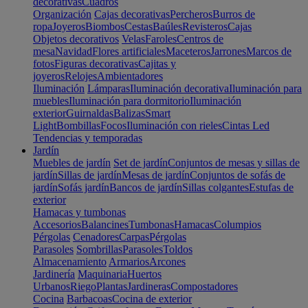
decorativas
Cuadros
Organización
Cajas decorativas
Percheros
Burros de
ropa
Joyeros
Biombos
Cestas
Baúles
Revisteros
Cajas
Objetos decorativos
Velas
Faroles
Centros de
mesa
Navidad
Flores artificiales
Maceteros
Jarrones
Marcos de
fotos
Figuras decorativas
Cajitas y
joyeros
Relojes
Ambientadores
Iluminación
Lámparas
Iluminación decorativa
Iluminación para
muebles
Iluminación para dormitorio
Iluminación
exterior
Guirnaldas
Balizas
Smart
Light
Bombillas
Focos
Iluminación con rieles
Cintas Led
Tendencias y temporadas
Jardín
Muebles de jardín
Set de jardín
Conjuntos de mesas y sillas de
jardín
Sillas de jardín
Mesas de jardín
Conjuntos de sofás de
jardín
Sofás jardín
Bancos de jardín
Sillas colgantes
Estufas de
exterior
Hamacas y tumbonas
Accesorios
Balancines
Tumbonas
Hamacas
Columpios
Pérgolas
Cenadores
Carpas
Pérgolas
Parasoles
Sombrillas
Parasoles
Toldos
Almacenamiento
Armarios
Arcones
Jardinería
Maquinaria
Huertos
Urbanos
Riego
Plantas
Jardineras
Compostadores
Cocina
Barbacoas
Cocina de exterior