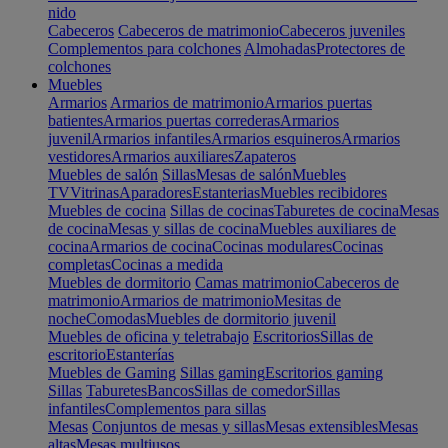
nido
Cabeceros
Cabeceros de matrimonio
Cabeceros juveniles
Complementos para colchones
Almohadas
Protectores de
colchones
Muebles
Armarios
Armarios de matrimonio
Armarios puertas
batientes
Armarios puertas correderas
Armarios
juvenil
Armarios infantiles
Armarios esquineros
Armarios
vestidores
Armarios auxiliares
Zapateros
Muebles de salón
Sillas
Mesas de salón
Muebles
TV
Vitrinas
Aparadores
Estanterias
Muebles recibidores
Muebles de cocina
Sillas de cocinas
Taburetes de cocina
Mesas
de cocina
Mesas y sillas de cocina
Muebles auxiliares de
cocina
Armarios de cocina
Cocinas modulares
Cocinas
completas
Cocinas a medida
Muebles de dormitorio
Camas matrimonio
Cabeceros de
matrimonio
Armarios de matrimonio
Mesitas de
noche
Comodas
Muebles de dormitorio juvenil
Muebles de oficina y teletrabajo
Escritorios
Sillas de
escritorio
Estanterías
Muebles de Gaming
Sillas gaming
Escritorios gaming
Sillas
Taburetes
Bancos
Sillas de comedor
Sillas
infantiles
Complementos para sillas
Mesas
Conjuntos de mesas y sillas
Mesas extensibles
Mesas
altas
Mesas multiusos