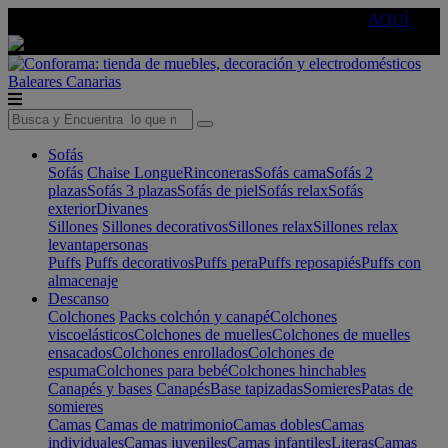
🔵Cambia tu electro con
-10% EXTRA
de descuento ☑️
AQUÍ
Baleares
Canarias
Sofás
Sofás
Chaise Longue
Rinconeras
Sofás cama
Sofás 2
plazas
Sofás 3 plazas
Sofás de piel
Sofás relax
Sofás
exterior
Divanes
Sillones
Sillones decorativos
Sillones relax
Sillones relax
levantapersonas
Puffs
Puffs decorativos
Puffs pera
Puffs reposapiés
Puffs con
almacenaje
Descanso
Colchones
Packs colchón y canapé
Colchones
viscoelásticos
Colchones de muelles
Colchones de muelles
ensacados
Colchones enrollados
Colchones de
espuma
Colchones para bebé
Colchones hinchables
Canapés y bases
Canapés
Base tapizadas
Somieres
Patas de
somieres
Camas
Camas de matrimonio
Camas dobles
Camas
individuales
Camas juveniles
Camas infantiles
Literas
Camas