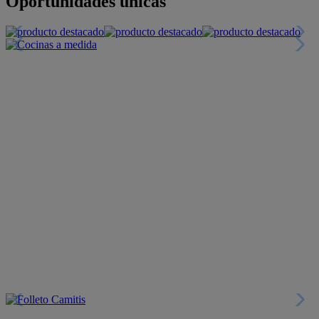
+INFO
Financiación
+INFO
Colecciones
Crea tu propio estilo
+INFO
Tranquilidad
6 años de Garantía Plus
+INFO
Catálogos
Miles de productos
+INFO
Por teléfono
Llámanos y compra
+INFO
Nueva app