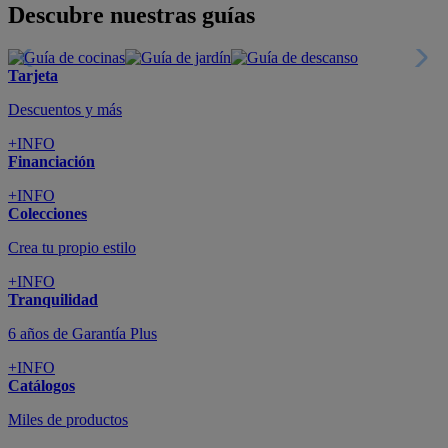
Todo en tu móvil
+INFO
Suscríbete
Cupón de dto. de 10€
+INFO
Tiendas de sofás y muebles
¡Encuentra la tuya!
+INFO
Tu cuenta
Promociones exclusivas
+INFO
El blog
Busca tu inspiración
+INFO
Grandes marcas de muebles, sofás,