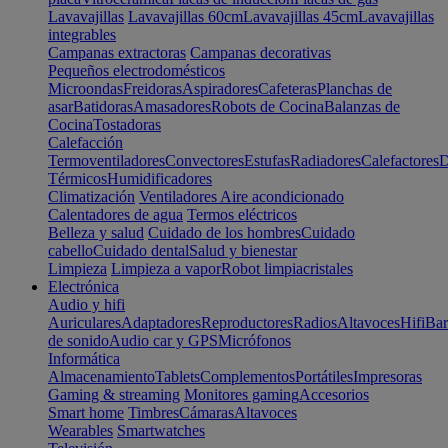
Lavavajillas
Lavavajillas 60cm
Lavavajillas 45cm
Lavavajillas
integrables
Campanas extractoras
Campanas decorativas
Pequeños electrodomésticos
Microondas
Freidoras
Aspiradores
Cafeteras
Planchas de
asar
Batidoras
Amasadores
Robots de Cocina
Balanzas de
Cocina
Tostadoras
Calefacción
Termoventiladores
Convectores
Estufas
Radiadores
Calefactores
D
Térmicos
Humidificadores
Climatización
Ventiladores
Aire acondicionado
Calentadores de agua
Termos eléctricos
Belleza y salud
Cuidado de los hombres
Cuidado
cabello
Cuidado dental
Salud y bienestar
Limpieza
Limpieza a vapor
Robot limpiacristales
Electrónica
Audio y hifi
Auriculares
Adaptadores
Reproductores
Radios
Altavoces
Hifi
Bar
de sonido
Audio car y GPS
Micrófonos
Informática
Almacenamiento
Tablets
Complementos
Portátiles
Impresoras
Gaming & streaming
Monitores gaming
Accesorios
Smart home
Timbres
Cámaras
Altavoces
Wearables
Smartwatches