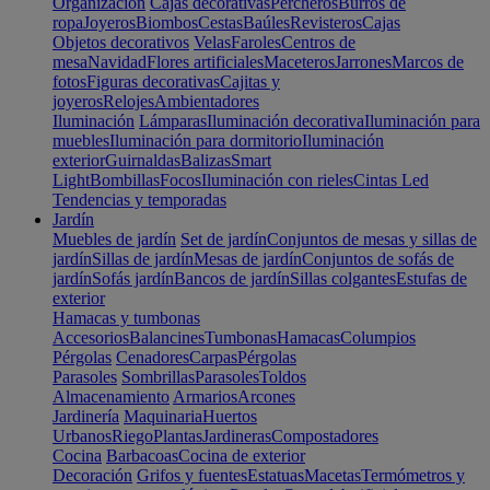
Organización
Cajas decorativas
Percheros
Burros de
ropa
Joyeros
Biombos
Cestas
Baúles
Revisteros
Cajas
Objetos decorativos
Velas
Faroles
Centros de
mesa
Navidad
Flores artificiales
Maceteros
Jarrones
Marcos de
fotos
Figuras decorativas
Cajitas y
joyeros
Relojes
Ambientadores
Iluminación
Lámparas
Iluminación decorativa
Iluminación para
muebles
Iluminación para dormitorio
Iluminación
exterior
Guirnaldas
Balizas
Smart
Light
Bombillas
Focos
Iluminación con rieles
Cintas Led
Tendencias y temporadas
Jardín
Muebles de jardín
Set de jardín
Conjuntos de mesas y sillas de
jardín
Sillas de jardín
Mesas de jardín
Conjuntos de sofás de
jardín
Sofás jardín
Bancos de jardín
Sillas colgantes
Estufas de
exterior
Hamacas y tumbonas
Accesorios
Balancines
Tumbonas
Hamacas
Columpios
Pérgolas
Cenadores
Carpas
Pérgolas
Parasoles
Sombrillas
Parasoles
Toldos
Almacenamiento
Armarios
Arcones
Jardinería
Maquinaria
Huertos
Urbanos
Riego
Plantas
Jardineras
Compostadores
Cocina
Barbacoas
Cocina de exterior
Decoración
Grifos y fuentes
Estatuas
Macetas
Termómetros y