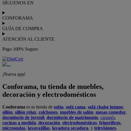
Podrás
comprar online
entre nuestra gama de más de 7.000
productos y
recibirlo en tu domicilio
, o bien con
recogida gratis
en nuestras tiendas física.
No esperes más para crear o renovar tu
hogar y transformarlo en un espacio con mucho estilo. Conforama
tiene 300
tiendas de muebles
físicas distribuidas en
6 países
distintos. Aproveche nuestras ofertas de
sofas baratos
,
colchones
baratos
y
liquidaciones de sofas
.
Conforama solo comercializa a través de su website o, físicamente,
en sus
tiendas de sofás
.
Alcalá de Guadaíra
,
Alcalá de Henares
,
Alcorcón
,
Alfafar
,
Alicante
,
Arinaga
,
Asturias
,
Badalona
,
Barakaldo
,
Barcelona
,
Burjassot
,
Castellón
,
Chafiras
,
Cordoba
,
Elche
,
Finestrat
,
Granada
,
Huércal de
Almería
,
La Coruña
,
La Laguna
,
La Zenia
,
Lanzarote
,
León
,
Lleida
,
Los Barrios
,
Madrid
,
Majadahonda
,
Málaga
,
Murcia
,
Orotava
,
Palma
,
Pamplona
,
Rivas
,
Sabadell
,
Sagunto
,
Salt, Girona
,
San Sebastian
,
Sant Boi
,
Santander
,
Santiago de Compostela
,
Sevilla
,
Tamaraceite
,
Terrassa
,
Viana
,
Vilanova i la Geltrú
,
Zaragoza
Ver más >>
© Conforama
Términos y Condiciones
Política de privacidad
Política de cookies
Configuración de Cookies