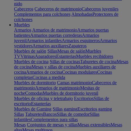
nido
Cabeceros
Cabeceros de matrimonio
Cabeceros juveniles
Complementos para colchones
Almohadas
Protectores de
colchones
Muebles
Armarios
Armarios de matrimonio
Armarios puertas
batientes
Armarios puertas correderas
Armarios
juvenil
Armarios infantiles
Armarios esquineros
Armarios
vestidores
Armarios auxiliares
Zapateros
Muebles de salón
Sillas
Mesas de salón
Muebles
TV
Vitrinas
Aparadores
Estanterias
Muebles recibidores
Muebles de cocina
Sillas de cocinas
Taburetes de cocina
Mesas
de cocina
Mesas y sillas de cocina
Muebles auxiliares de
cocina
Armarios de cocina
Cocinas modulares
Cocinas
completas
Cocinas a medida
Muebles de dormitorio
Camas matrimonio
Cabeceros de
matrimonio
Armarios de matrimonio
Mesitas de
noche
Comodas
Muebles de dormitorio juvenil
Muebles de oficina y teletrabajo
Escritorios
Sillas de
escritorio
Estanterías
Muebles de Gaming
Sillas gaming
Escritorios gaming
Sillas
Taburetes
Bancos
Sillas de comedor
Sillas
infantiles
Complementos para sillas
Mesas
Conjuntos de mesas y sillas
Mesas extensibles
Mesas
altas
Mesas multiusos