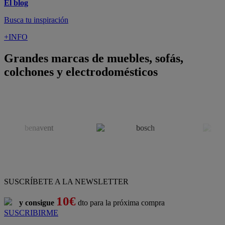
Pago 100% Seguro
¡Nueva app!
Conforama, tu tienda de muebles,
decoración y electrodomésticos
Conforama
es tu tienda de
sofás
,
sofá cama
,
sofá chaise longue
,
sillón
,
sillón relax
,
colchones
,
muebles de salón
,
mesas comedor
,
dormitorio de juvenil
,
dormitorio de matrimonio
,
canapés
,
cocinas a medida
,
decoración
,
electrodomésticos
,
frigoríficos
,
microondas
,
lavavajillas
,
lavadora secadora
, y
televisiones
.
Descubre nuestra amplia variedad de estilos en cualquier
muebles
para tu hogar,
con los mejores precios y promociones
. Crea el
espacio en el que vives gracias a nuestros
muebles de comedor
y
habitaciones,
armarios
y
zapateros
,
mesas de comedor
y
sillas de
escritorio
. Además, podrás decorar tu casa con multitud de
artículos, tener el mejor ocio con los productos de
imagen y sonido
y aprovechar tu
jardín
en las épocas de buen tiempo. Conforama
realiza el
servicio de envío a domicilio como recogida en tienda.