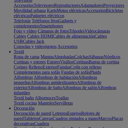
Televisión
Accesorios
Televisores
Reproductores
Adaptadores
Proyectores
Movilidad urbana
Karts
Motos eléctricas
Accesorios
Bicicletas
eléctricas
Patinetes eléctricos
Telefonía
Teléfonos fijos
Gadgets y
complementos
Smartphones
Foto y vídeo
Cámaras de fotos
Trípodes
Videocámaras
Cables
Cables HDMI
Cables de alimentación
Cables
USB
Cables Jack
Consolas y videojuegos
Accesorios
Textil
Ropa de cama
Mantas
Almohadas
Colchas
Sábanas
Nórdicos
Cortinas y estores
Estores
Visillos
Cortinas
Barras de cortina
Cojines
Relleno
Exterior
Fundas
Cojín con relleno
Complementos para sofás
Fundas de sofás
Plaids
Alfombras
Alfombras de habitación
Alfombras
pequeñas
Alfombras antideslizantes
Alfombras de
exterior
Alfombras de baño
Alfombras de salón
Alfombras
infantiles
Textil baño
Albornoces
Toallas
Textil cocina
Manteles
Servilletas
Decoración
Decoración de pared
Letreros
Espejos
Relojes de
pared
Tableros
Canvas
Cuadros pintados a mano
Marcos
Placas
decorativas
Cuadros