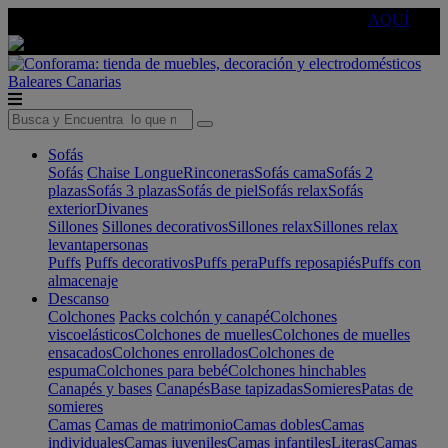
🔵Cambia tu electro con
-10% EXTRA
de descuento ☑️
AQUÍ
Baleares
Canarias
Sofás
Sofás
Chaise Longue
Rinconeras
Sofás cama
Sofás 2
plazas
Sofás 3 plazas
Sofás de piel
Sofás relax
Sofás
exterior
Divanes
Sillones
Sillones decorativos
Sillones relax
Sillones relax
levantapersonas
Puffs
Puffs decorativos
Puffs pera
Puffs reposapiés
Puffs con
almacenaje
Descanso
Colchones
Packs colchón y canapé
Colchones
viscoelásticos
Colchones de muelles
Colchones de muelles
ensacados
Colchones enrollados
Colchones de
espuma
Colchones para bebé
Colchones hinchables
Canapés y bases
Canapés
Base tapizadas
Somieres
Patas de
somieres
Camas
Camas de matrimonio
Camas dobles
Camas
individuales
Camas juveniles
Camas infantiles
Literas
Camas