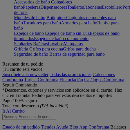
Accesorios de baño
Colgadores
baño
Papeleras
Dispensadores
Toalleros
Jaboneras
Escobillero
Port
de ropa
Muebles de baño
Botiquines
Conjuntos de muebles para
baño
Tocadores para baño
Armarios para baño
Repisa para
baño
Espejos de baño
Espejos de baño sin Luz
Espejos de baño
iluminados
Espejos de baño con aumento
Sanitarios
Bañeras
Lavabos
Mamparas
Grifería
Grifos para cocina
Grifos para ducha
Seguridad de baño
Barras de seguridad para baño
Resumen de tu pedido
¡Tu carrito está vacío!
Suscríbete a la newsletter
Todas las promociones
Colecciones
Conforama
Tarjeta Conforama
Financiación
Catálogos Conforama
Seguir Comprando
*Descuentos, cupones y servicios son aplicados en el carrito. Haz
clic en Tramitar Pedido para ver estos descuentos e importes
Pago 100% seguro
Total con descuento
(IVA incluido*)
Ir Al Carrito
Estado de mi pedido
Tiendas
Ayuda
Blog
App Conforama
Baleares