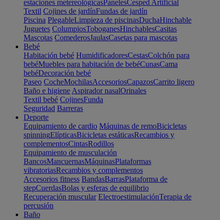
estaciones metereológicas
Paneles
Cesped Artificial
Textil
Cojines de jardín
Fundas de jardín
Piscina
Plegable
Limpieza de piscinas
Ducha
Hinchable
Juguetes
Columpios
Toboganes
Hinchables
Casitas
Mascotas
Comederos
Jaulas
Casetas para mascotas
Bebé
Habitación bebé
Humidificadores
Cestas
Colchón para
bebé
Muebles para habitación de bebé
Cunas
Cama
bebé
Decoración bebé
Paseo
Coche
Mochilas
Accesorios
Capazos
Carrito ligero
Baño e higiene
Aspirador nasal
Orinales
Textil bebé
Cojines
Funda
Seguridad
Barreras
Deporte
Equipamiento de cardio
Máquinas de remo
Bicicletas
spinning
Elípticas
Bicicletas estáticas
Recambios y
complementos
Cintas
Rodillos
Equipamiento de musculación
Bancos
Mancuernas
Máquinas
Plataformas
vibratorias
Recambios y complementos
Accesorios fitness
Bandas
Barras
Plataforma de
step
Cuerdas
Bolas y esferas de equilibrio
Recuperación muscular
Electroestimulación
Terapia de
percusión
Baño