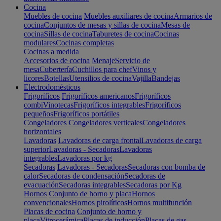
Cocina
Muebles de cocina
Muebles auxiliares de cocina
Armarios de
cocina
Conjuntos de mesas y sillas de cocina
Mesas de
cocina
Sillas de cocina
Taburetes de cocina
Cocinas
modulares
Cocinas completas
Cocinas a medida
Accesorios de cocina
Menaje
Servicio de
mesa
Cubertería
Cuchillos para chef
Vinos y
licores
Botellas
Utensilios de cocina
Vajilla
Bandejas
Electrodomésticos
Frigoríficos
Frigoríficos americanos
Frigoríficos
combi
Vinotecas
Frigoríficos integrables
Frigoríficos
pequeños
Frigoríficos portátiles
Congeladores
Congeladores verticales
Congeladores
horizontales
Lavadoras
Lavadoras de carga frontal
Lavadoras de carga
superior
Lavadoras - Secadoras
Lavadoras
integrables
Lavadoras por kg
Secadoras
Lavadoras - Secadoras
Secadoras con bomba de
calor
Secadoras de condensación
Secadoras de
evacuación
Secadoras integrables
Secadoras por Kg
Hornos
Conjunto de horno y placa
Hornos
convencionales
Hornos pirolíticos
Hornos multifunción
Placas de cocina
Conjunto de horno y
placa
Vitrocerámica
Placas de inducción
Placas de gas