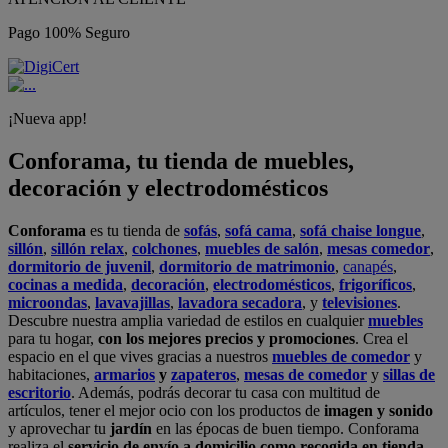
Pago 100% Seguro
¡Nueva app!
Conforama, tu tienda de muebles,
decoración y electrodomésticos
Conforama
es tu tienda de
sofás
,
sofá cama
,
sofá chaise longue
,
sillón
,
sillón relax
,
colchones
,
muebles de salón
,
mesas comedor
,
dormitorio de juvenil
,
dormitorio de matrimonio
,
canapés
,
cocinas a medida
,
decoración
,
electrodomésticos
,
frigoríficos
,
microondas
,
lavavajillas
,
lavadora secadora
, y
televisiones
.
Descubre nuestra amplia variedad de estilos en cualquier
muebles
para tu hogar,
con los mejores precios y promociones
. Crea el
espacio en el que vives gracias a nuestros
muebles de comedor
y
habitaciones,
armarios
y
zapateros
,
mesas de comedor
y
sillas de
escritorio
. Además, podrás decorar tu casa con multitud de
artículos, tener el mejor ocio con los productos de
imagen y sonido
y aprovechar tu
jardín
en las épocas de buen tiempo. Conforama
realiza el
servicio de envío a domicilio como recogida en tienda.