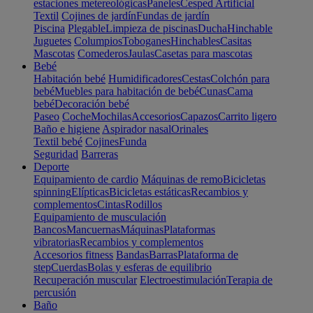
estaciones metereológicas
Paneles
Cesped Artificial
Textil
Cojines de jardín
Fundas de jardín
Piscina
Plegable
Limpieza de piscinas
Ducha
Hinchable
Juguetes
Columpios
Toboganes
Hinchables
Casitas
Mascotas
Comederos
Jaulas
Casetas para mascotas
Bebé
Habitación bebé
Humidificadores
Cestas
Colchón para
bebé
Muebles para habitación de bebé
Cunas
Cama
bebé
Decoración bebé
Paseo
Coche
Mochilas
Accesorios
Capazos
Carrito ligero
Baño e higiene
Aspirador nasal
Orinales
Textil bebé
Cojines
Funda
Seguridad
Barreras
Deporte
Equipamiento de cardio
Máquinas de remo
Bicicletas
spinning
Elípticas
Bicicletas estáticas
Recambios y
complementos
Cintas
Rodillos
Equipamiento de musculación
Bancos
Mancuernas
Máquinas
Plataformas
vibratorias
Recambios y complementos
Accesorios fitness
Bandas
Barras
Plataforma de
step
Cuerdas
Bolas y esferas de equilibrio
Recuperación muscular
Electroestimulación
Terapia de
percusión
Baño