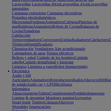
Lavavajillas
Lavavajillas 60cm
Lavavajillas 45cm
Lavavajillas
integrables
Campanas extractoras
Campanas decorativas
Pequeños electrodomésticos
Microondas
Freidoras
Aspiradores
Cafeteras
Planchas de
asar
Batidoras
Amasadores
Robots de Cocina
Balanzas de
Cocina
Tostadoras
Calefacción
Termoventiladores
Convectores
Estufas
Radiadores
Calefactores
D
Térmicos
Humidificadores
Climatización
Ventiladores
Aire acondicionado
Calentadores de agua
Termos eléctricos
Belleza y salud
Cuidado de los hombres
Cuidado
cabello
Cuidado dental
Salud y bienestar
Limpieza
Limpieza a vapor
Robot limpiacristales
Electrónica
Audio y hifi
Auriculares
Adaptadores
Reproductores
Radios
Altavoces
Hifi
Bar
de sonido
Audio car y GPS
Micrófonos
Informática
Almacenamiento
Tablets
Complementos
Portátiles
Impresoras
Gaming & streaming
Monitores gaming
Accesorios
Smart home
Timbres
Cámaras
Altavoces
Wearables
Smartwatches