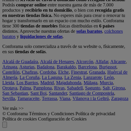
Podrás
comprar online
entre nuestra gama de más de 7.000
productos y
recibirlo en tu domicilio
, o bien con
recogida gratis
en nuestras tiendas física.
No esperes más para crear o renovar tu
hogar y transformarlo en un espacio con mucho estilo. Conforama
tiene 300
tiendas de muebles
físicas distribuidas en
6 países
distintos. Aproveche nuestras ofertas de
sofas baratos
,
colchones
baratos
y
liquidaciones de sofas
.
Conforama solo comercializa a través de su website o, físicamente,
en sus
tiendas de sofás
.
Alcalá de Guadaíra
,
Alcalá de Henares
,
Alcorcón
,
Alfafar
,
Alicante
,
Arinaga
,
Asturias
,
Badalona
,
Barakaldo
,
Barcelona
,
Burjassot
,
Castellón
,
Chafiras
,
Cordoba
,
Elche
,
Finestrat
,
Granada
,
Huércal de
Almería
,
La Coruña
,
La Laguna
,
La Zenia
,
Lanzarote
,
León
,
Lleida
,
Los Barrios
,
Madrid
,
Majadahonda
,
Málaga
,
Murcia
,
Orotava
,
Palma
,
Pamplona
,
Rivas
,
Sabadell
,
Sagunto
,
Salt, Girona
,
San Sebastian
,
Sant Boi
,
Santander
,
Santiago de Compostela
,
Sevilla
,
Tamaraceite
,
Terrassa
,
Viana
,
Vilanova i la Geltrú
,
Zaragoza
Ver más >>
© Conforama
Términos y Condiciones
Política de privacidad
Política de cookies
Configuración de Cookies