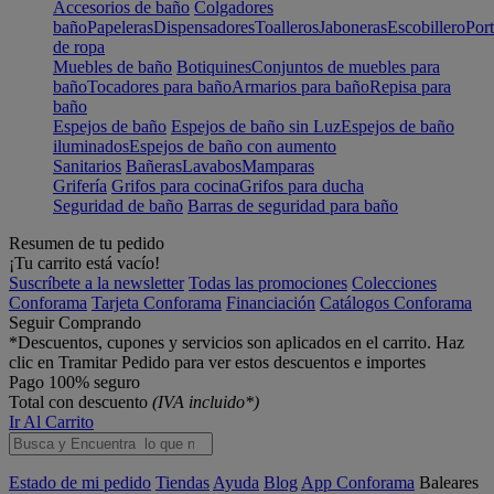
Accesorios de baño
Colgadores
baño
Papeleras
Dispensadores
Toalleros
Jaboneras
Escobillero
Port
de ropa
Muebles de baño
Botiquines
Conjuntos de muebles para
baño
Tocadores para baño
Armarios para baño
Repisa para
baño
Espejos de baño
Espejos de baño sin Luz
Espejos de baño
iluminados
Espejos de baño con aumento
Sanitarios
Bañeras
Lavabos
Mamparas
Grifería
Grifos para cocina
Grifos para ducha
Seguridad de baño
Barras de seguridad para baño
Resumen de tu pedido
¡Tu carrito está vacío!
Suscríbete a la newsletter
Todas las promociones
Colecciones
Conforama
Tarjeta Conforama
Financiación
Catálogos Conforama
Seguir Comprando
*Descuentos, cupones y servicios son aplicados en el carrito. Haz
clic en Tramitar Pedido para ver estos descuentos e importes
Pago 100% seguro
Total con descuento
(IVA incluido*)
Ir Al Carrito
Estado de mi pedido
Tiendas
Ayuda
Blog
App Conforama
Baleares