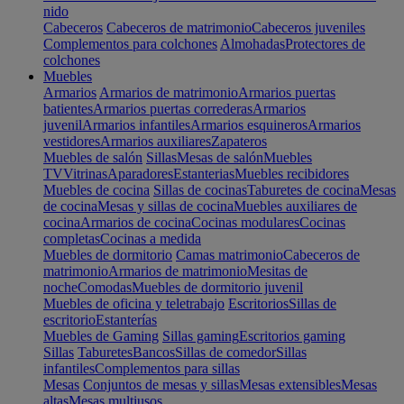
nido
Cabeceros
Cabeceros de matrimonio
Cabeceros juveniles
Complementos para colchones
Almohadas
Protectores de
colchones
Muebles
Armarios
Armarios de matrimonio
Armarios puertas
batientes
Armarios puertas correderas
Armarios
juvenil
Armarios infantiles
Armarios esquineros
Armarios
vestidores
Armarios auxiliares
Zapateros
Muebles de salón
Sillas
Mesas de salón
Muebles
TV
Vitrinas
Aparadores
Estanterias
Muebles recibidores
Muebles de cocina
Sillas de cocinas
Taburetes de cocina
Mesas
de cocina
Mesas y sillas de cocina
Muebles auxiliares de
cocina
Armarios de cocina
Cocinas modulares
Cocinas
completas
Cocinas a medida
Muebles de dormitorio
Camas matrimonio
Cabeceros de
matrimonio
Armarios de matrimonio
Mesitas de
noche
Comodas
Muebles de dormitorio juvenil
Muebles de oficina y teletrabajo
Escritorios
Sillas de
escritorio
Estanterías
Muebles de Gaming
Sillas gaming
Escritorios gaming
Sillas
Taburetes
Bancos
Sillas de comedor
Sillas
infantiles
Complementos para sillas
Mesas
Conjuntos de mesas y sillas
Mesas extensibles
Mesas
altas
Mesas multiusos