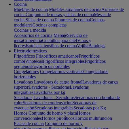
Cocina
Muebles de cocina
Muebles auxiliares de cocina
Armarios de
cocina
Conjuntos de mesas y sillas de cocina
Mesas de
cocina
Sillas de cocina
Taburetes de cocina
Cocinas
modulares
Cocinas completas
Cocinas a medida
Accesorios de cocina
Menaje
Servicio de
mesa
Cubertería
Cuchillos para chef
Vinos y
licores
Botellas
Utensilios de cocina
Vajilla
Bandejas
Electrodomésticos
Frigoríficos
Frigoríficos americanos
Frigoríficos
combi
Vinotecas
Frigoríficos integrables
Frigoríficos
pequeños
Frigoríficos portátiles
Congeladores
Congeladores verticales
Congeladores
horizontales
Lavadoras
Lavadoras de carga frontal
Lavadoras de carga
superior
Lavadoras - Secadoras
Lavadoras
integrables
Lavadoras por kg
Secadoras
Lavadoras - Secadoras
Secadoras con bomba de
calor
Secadoras de condensación
Secadoras de
evacuación
Secadoras integrables
Secadoras por Kg
Hornos
Conjunto de horno y placa
Hornos
convencionales
Hornos pirolíticos
Hornos multifunción
Placas de cocina
Conjunto de horno y
placa
Vitrocerámica
Placas de inducción
Placas de gas