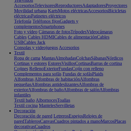
Televisión
Accesorios
Televisores
Reproductores
Adaptadores
Proyectores
Movilidad urbana
Karts
Motos eléctricas
Accesorios
Bicicletas
eléctricas
Patinetes eléctricos
Telefonía
Teléfonos fijos
Gadgets y
complementos
Smartphones
Foto y vídeo
Cámaras de fotos
Trípodes
Videocámaras
Cables
Cables HDMI
Cables de alimentación
Cables
USB
Cables Jack
Consolas y videojuegos
Accesorios
Textil
Ropa de cama
Mantas
Almohadas
Colchas
Sábanas
Nórdicos
Cortinas y estores
Estores
Visillos
Cortinas
Barras de cortina
Cojines
Relleno
Exterior
Fundas
Cojín con relleno
Complementos para sofás
Fundas de sofás
Plaids
Alfombras
Alfombras de habitación
Alfombras
pequeñas
Alfombras antideslizantes
Alfombras de
exterior
Alfombras de baño
Alfombras de salón
Alfombras
infantiles
Textil baño
Albornoces
Toallas
Textil cocina
Manteles
Servilletas
Decoración
Decoración de pared
Letreros
Espejos
Relojes de
pared
Tableros
Canvas
Cuadros pintados a mano
Marcos
Placas
decorativas
Cuadros