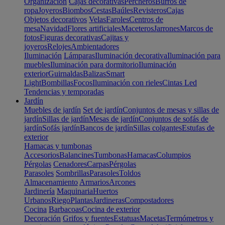
Organización
Cajas decorativas
Percheros
Burros de
ropa
Joyeros
Biombos
Cestas
Baúles
Revisteros
Cajas
Objetos decorativos
Velas
Faroles
Centros de
mesa
Navidad
Flores artificiales
Maceteros
Jarrones
Marcos de
fotos
Figuras decorativas
Cajitas y
joyeros
Relojes
Ambientadores
Iluminación
Lámparas
Iluminación decorativa
Iluminación para
muebles
Iluminación para dormitorio
Iluminación
exterior
Guirnaldas
Balizas
Smart
Light
Bombillas
Focos
Iluminación con rieles
Cintas Led
Tendencias y temporadas
Jardín
Muebles de jardín
Set de jardín
Conjuntos de mesas y sillas de
jardín
Sillas de jardín
Mesas de jardín
Conjuntos de sofás de
jardín
Sofás jardín
Bancos de jardín
Sillas colgantes
Estufas de
exterior
Hamacas y tumbonas
Accesorios
Balancines
Tumbonas
Hamacas
Columpios
Pérgolas
Cenadores
Carpas
Pérgolas
Parasoles
Sombrillas
Parasoles
Toldos
Almacenamiento
Armarios
Arcones
Jardinería
Maquinaria
Huertos
Urbanos
Riego
Plantas
Jardineras
Compostadores
Cocina
Barbacoas
Cocina de exterior
Decoración
Grifos y fuentes
Estatuas
Macetas
Termómetros y