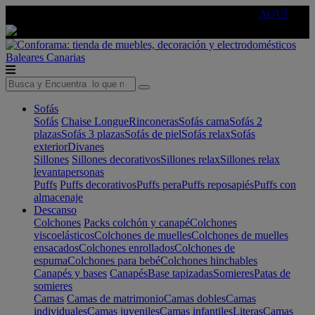
🔵Cambia tu electro con
-10% EXTRA
de descuento ☑️
AQUÍ
Baleares
Canarias
Sofás
Sofás
Chaise Longue
Rinconeras
Sofás cama
Sofás 2
plazas
Sofás 3 plazas
Sofás de piel
Sofás relax
Sofás
exterior
Divanes
Sillones
Sillones decorativos
Sillones relax
Sillones relax
levantapersonas
Puffs
Puffs decorativos
Puffs pera
Puffs reposapiés
Puffs con
almacenaje
Descanso
Colchones
Packs colchón y canapé
Colchones
viscoelásticos
Colchones de muelles
Colchones de muelles
ensacados
Colchones enrollados
Colchones de
espuma
Colchones para bebé
Colchones hinchables
Canapés y bases
Canapés
Base tapizadas
Somieres
Patas de
somieres
Camas
Camas de matrimonio
Camas dobles
Camas
individuales
Camas juveniles
Camas infantiles
Literas
Camas