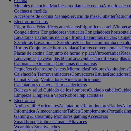
Cocina
Muebles de cocina
Muebles auxiliares de cocina
Armarios de co
Cocinas a medida
Accesorios de cocina
Menaje
Servicio de mesa
Cubertería
Cuchil
Electrodomésticos
Frigoríficos
Frigoríficos americanos
Frigoríficos combi
Vinoteca
Congeladores
Congeladores verticales
Congeladores horizontal
Lavadoras
Lavadoras de carga frontal
Lavadoras de carga super
Secadoras
Lavadoras - Secadoras
Secadoras con bomba de calo
Hornos
Conjunto de horno y placa
Hornos convencionales
Horno
Placas de cocina
Conjunto de horno y placa
Vitrocerámica
Placa
Lavavajillas
Lavavajillas 60cm
Lavavajillas 45cm
Lavavajillas i
Campanas extractoras
Campanas decorativas
Pequeños electrodomésticos
Microondas
Freidoras
Aspiradores
C
Calefacción
Termoventiladores
Convectores
Estufas
Radiadores
C
Climatización
Ventiladores
Aire acondicionado
Calentadores de agua
Termos eléctricos
Belleza y salud
Cuidado de los hombres
Cuidado cabello
Cuidad
Limpieza
Limpieza a vapor
Robot limpiacristales
Electrónica
Audio y hifi
Auriculares
Adaptadores
Reproductores
Radios
Alta
Informática
Almacenamiento
Tablets
Complementos
Portátiles
Im
Gaming & streaming
Monitores gaming
Accesorios
Smart home
Timbres
Cámaras
Altavoces
Wearables
Smartwatches