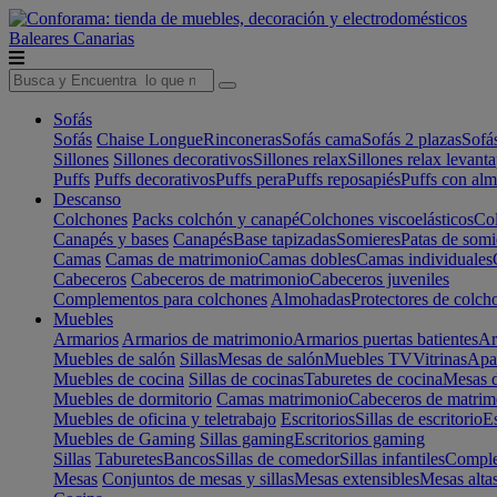
Baleares
Canarias
Sofás
Sofás
Chaise Longue
Rinconeras
Sofás cama
Sofás 2 plazas
Sofá
Sillones
Sillones decorativos
Sillones relax
Sillones relax levant
Puffs
Puffs decorativos
Puffs pera
Puffs reposapiés
Puffs con al
Descanso
Colchones
Packs colchón y canapé
Colchones viscoelásticos
Col
Canapés y bases
Canapés
Base tapizadas
Somieres
Patas de somi
Camas
Camas de matrimonio
Camas dobles
Camas individuales
Cabeceros
Cabeceros de matrimonio
Cabeceros juveniles
Complementos para colchones
Almohadas
Protectores de colch
Muebles
Armarios
Armarios de matrimonio
Armarios puertas batientes
Ar
Muebles de salón
Sillas
Mesas de salón
Muebles TV
Vitrinas
Apa
Muebles de cocina
Sillas de cocinas
Taburetes de cocina
Mesas d
Muebles de dormitorio
Camas matrimonio
Cabeceros de matrim
Muebles de oficina y teletrabajo
Escritorios
Sillas de escritorio
Es
Muebles de Gaming
Sillas gaming
Escritorios gaming
Sillas
Taburetes
Bancos
Sillas de comedor
Sillas infantiles
Complem
Mesas
Conjuntos de mesas y sillas
Mesas extensibles
Mesas alta