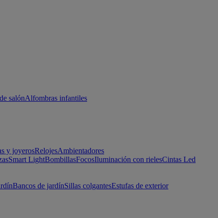
de salón
Alfombras infantiles
as y joyeros
Relojes
Ambientadores
zas
Smart Light
Bombillas
Focos
Iluminación con rieles
Cintas Led
ardín
Bancos de jardín
Sillas colgantes
Estufas de exterior