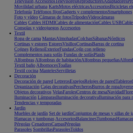
Televisión
Accesorios
Televisores
Reproductores
Adaptadores
Pr
Movilidad urbana
Karts
Motos eléctricas
Accesorios
Bicicletas el
Telefonía
Teléfonos fijos
Gadgets y complementos
Smartphones
Foto y vídeo
Cámaras de fotos
Trípodes
Videocámaras
Cables
Cables HDMI
Cables de alimentación
Cables USB
Cable
Consolas y videojuegos
Accesorios
Textil
Ropa de cama
Mantas
Almohadas
Colchas
Sábanas
Nórdicos
Cortinas y estores
Estores
Visillos
Cortinas
Barras de cortina
Cojines
Relleno
Exterior
Fundas
Cojín con relleno
Complementos para sofás
Fundas de sofás
Plaids
Alfombras
Alfombras de habitación
Alfombras pequeñas
Alfomb
Textil baño
Albornoces
Toallas
Textil cocina
Manteles
Servilletas
Decoración
Decoración de pared
Letreros
Espejos
Relojes de pared
Tableros
Organización
Cajas decorativas
Percheros
Burros de ropa
Joyero
Objetos decorativos
Velas
Faroles
Centros de mesa
Navidad
Flore
Iluminación
Lámparas
Iluminación decorativa
Iluminación para 
Tendencias y temporadas
Jardín
Muebles de jardín
Set de jardín
Conjuntos de mesas y sillas de j
Hamacas y tumbonas
Accesorios
Balancines
Tumbonas
Hamaca
Pérgolas
Cenadores
Carpas
Pérgolas
Parasoles
Sombrillas
Parasoles
Toldos