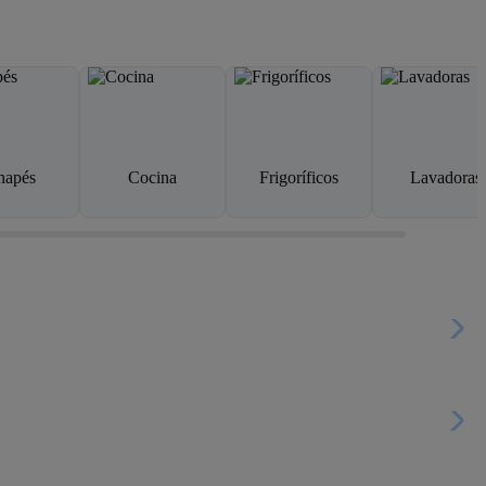
napés
Cocina
Frigoríficos
Lavadoras