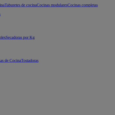
ina
Taburetes de cocina
Cocinas modulares
Cocinas completas
s
bles
Secadoras por Kg
as de Cocina
Tostadoras