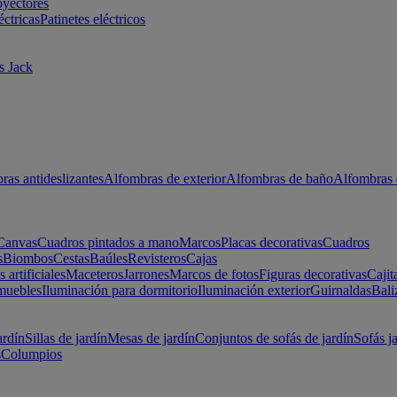
oyectores
éctricas
Patinetes eléctricos
s Jack
ras antideslizantes
Alfombras de exterior
Alfombras de baño
Alfombras 
Canvas
Cuadros pintados a mano
Marcos
Placas decorativas
Cuadros
s
Biombos
Cestas
Baúles
Revisteros
Cajas
s artificiales
Maceteros
Jarrones
Marcos de fotos
Figuras decorativas
Cajit
muebles
Iluminación para dormitorio
Iluminación exterior
Guirnaldas
Bali
ardín
Sillas de jardín
Mesas de jardín
Conjuntos de sofás de jardín
Sofás j
s
Columpios