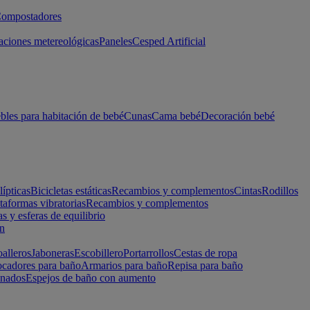
ompostadores
aciones metereológicas
Paneles
Cesped Artificial
les para habitación de bebé
Cunas
Cama bebé
Decoración bebé
lípticas
Bicicletas estáticas
Recambios y complementos
Cintas
Rodillos
taformas vibratorias
Recambios y complementos
s y esferas de equilibrio
ón
alleros
Jaboneras
Escobillero
Portarrollos
Cestas de ropa
cadores para baño
Armarios para baño
Repisa para baño
inados
Espejos de baño con aumento