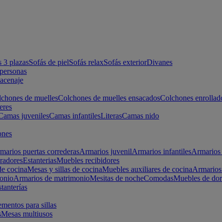
s 3 plazas
Sofás de piel
Sofás relax
Sofás exterior
Divanes
apersonas
macenaje
chones de muelles
Colchones de muelles ensacados
Colchones enrollad
eres
Camas juveniles
Camas infantiles
Literas
Camas nido
ones
marios puertas correderas
Armarios juvenil
Armarios infantiles
Armarios 
radores
Estanterias
Muebles recibidores
e cocina
Mesas y sillas de cocina
Muebles auxiliares de cocina
Armarios
onio
Armarios de matrimonio
Mesitas de noche
Comodas
Muebles de dor
tanterías
entos para sillas
s
Mesas multiusos