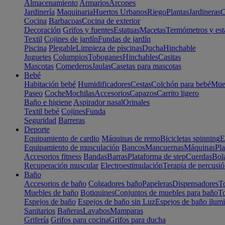
Almacenamiento
Armarios
Arcones
Jardinería
Maquinaria
Huertos Urbanos
Riego
Plantas
Jardineras
C
Cocina
Barbacoas
Cocina de exterior
Decoración
Grifos y fuentes
Estatuas
Macetas
Termómetros y est
Textil
Cojines de jardín
Fundas de jardín
Piscina
Plegable
Limpieza de piscinas
Ducha
Hinchable
Juguetes
Columpios
Toboganes
Hinchables
Casitas
Mascotas
Comederos
Jaulas
Casetas para mascotas
Bebé
Habitación bebé
Humidificadores
Cestas
Colchón para bebé
Mueb
Paseo
Coche
Mochilas
Accesorios
Capazos
Carrito ligero
Baño e higiene
Aspirador nasal
Orinales
Textil bebé
Cojines
Funda
Seguridad
Barreras
Deporte
Equipamiento de cardio
Máquinas de remo
Bicicletas spinning
E
Equipamiento de musculación
Bancos
Mancuernas
Máquinas
Pla
Accesorios fitness
Bandas
Barras
Plataforma de step
Cuerdas
Bola
Recuperación muscular
Electroestimulación
Terapia de percusi
Baño
Accesorios de baño
Colgadores baño
Papeleras
Dispensadores
To
Muebles de baño
Botiquines
Conjuntos de muebles para baño
To
Espejos de baño
Espejos de baño sin Luz
Espejos de baño ilum
Sanitarios
Bañeras
Lavabos
Mamparas
Grifería
Grifos para cocina
Grifos para ducha