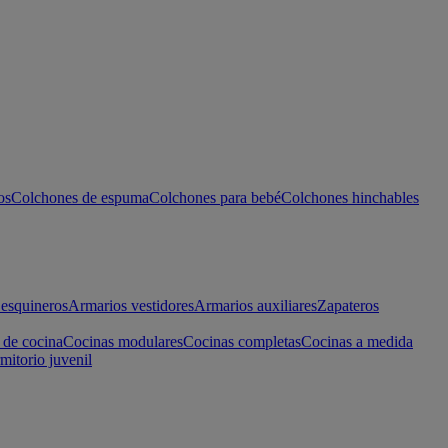
os
Colchones de espuma
Colchones para bebé
Colchones hinchables
esquineros
Armarios vestidores
Armarios auxiliares
Zapateros
 de cocina
Cocinas modulares
Cocinas completas
Cocinas a medida
mitorio juvenil