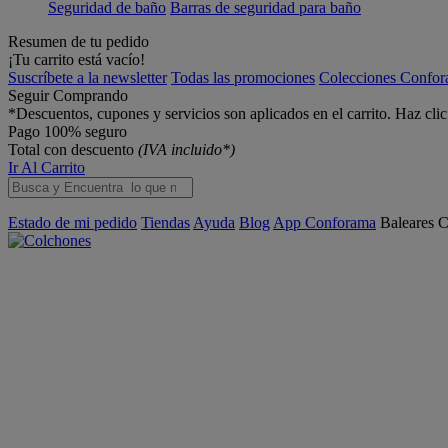
Seguridad de baño
Barras de seguridad para baño
Resumen de tu pedido
¡Tu carrito está vacío!
Suscríbete a la newsletter
Todas las promociones
Colecciones Confo
Seguir Comprando
*Descuentos, cupones y servicios son aplicados en el carrito. Haz cli
Pago 100% seguro
Total con descuento
(IVA incluido*)
Ir Al Carrito
Estado de mi pedido
Tiendas
Ayuda
Blog
App Conforama
Baleares
C