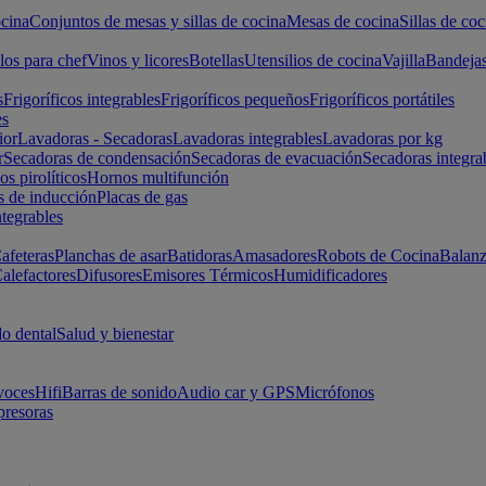
cina
Conjuntos de mesas y sillas de cocina
Mesas de cocina
Sillas de coc
los para chef
Vinos y licores
Botellas
Utensilios de cocina
Vajilla
Bandeja
s
Frigoríficos integrables
Frigoríficos pequeños
Frigoríficos portátiles
es
ior
Lavadoras - Secadoras
Lavadoras integrables
Lavadoras por kg
r
Secadoras de condensación
Secadoras de evacuación
Secadoras integra
s pirolíticos
Hornos multifunción
s de inducción
Placas de gas
ntegrables
afeteras
Planchas de asar
Batidoras
Amasadores
Robots de Cocina
Balanz
alefactores
Difusores
Emisores Térmicos
Humidificadores
o dental
Salud y bienestar
voces
Hifi
Barras de sonido
Audio car y GPS
Micrófonos
presoras