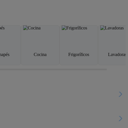
napés
Cocina
Frigoríficos
Lavadoras