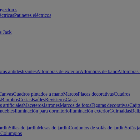
oyectores
éctricas
Patinetes eléctricos
s Jack
ras antideslizantes
Alfombras de exterior
Alfombras de baño
Alfombras 
Canvas
Cuadros pintados a mano
Marcos
Placas decorativas
Cuadros
s
Biombos
Cestas
Baúles
Revisteros
Cajas
s artificiales
Maceteros
Jarrones
Marcos de fotos
Figuras decorativas
Cajit
muebles
Iluminación para dormitorio
Iluminación exterior
Guirnaldas
Bali
ardín
Sillas de jardín
Mesas de jardín
Conjuntos de sofás de jardín
Sofás j
s
Columpios