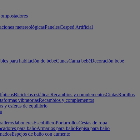
ompostadores
aciones metereológicas
Paneles
Cesped Artificial
les para habitación de bebé
Cunas
Cama bebé
Decoración bebé
lípticas
Bicicletas estáticas
Recambios y complementos
Cintas
Rodillos
taformas vibratorias
Recambios y complementos
s y esferas de equilibrio
ón
alleros
Jaboneras
Escobillero
Portarrollos
Cestas de ropa
cadores para baño
Armarios para baño
Repisa para baño
inados
Espejos de baño con aumento