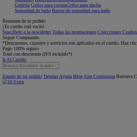
Grifería
Grifos para cocina
Grifos para ducha
Seguridad de baño
Barras de seguridad para baño
Resumen de tu pedido
¡Tu carrito está vacío!
Suscríbete a la newsletter
Todas las promociones
Colecciones Confo
Seguir Comprando
*Descuentos, cupones y servicios son aplicados en el carrito. Haz cli
Pago 100% seguro
Total con descuento
(IVA incluido*)
Ir Al Carrito
Estado de mi pedido
Tiendas
Ayuda
Blog
App Conforama
Baleares
C