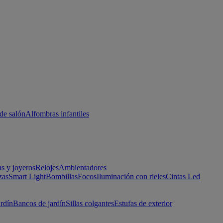
de salón
Alfombras infantiles
as y joyeros
Relojes
Ambientadores
zas
Smart Light
Bombillas
Focos
Iluminación con rieles
Cintas Led
ardín
Bancos de jardín
Sillas colgantes
Estufas de exterior