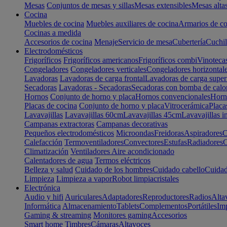
Mesas
Conjuntos de mesas y sillas
Mesas extensibles
Mesas alta
Cocina
Muebles de cocina
Muebles auxiliares de cocina
Armarios de co
Cocinas a medida
Accesorios de cocina
Menaje
Servicio de mesa
Cubertería
Cuchil
Electrodomésticos
Frigoríficos
Frigoríficos americanos
Frigoríficos combi
Vinoteca
Congeladores
Congeladores verticales
Congeladores horizontal
Lavadoras
Lavadoras de carga frontal
Lavadoras de carga super
Secadoras
Lavadoras - Secadoras
Secadoras con bomba de calo
Hornos
Conjunto de horno y placa
Hornos convencionales
Horno
Placas de cocina
Conjunto de horno y placa
Vitrocerámica
Placa
Lavavajillas
Lavavajillas 60cm
Lavavajillas 45cm
Lavavajillas i
Campanas extractoras
Campanas decorativas
Pequeños electrodomésticos
Microondas
Freidoras
Aspiradores
C
Calefacción
Termoventiladores
Convectores
Estufas
Radiadores
C
Climatización
Ventiladores
Aire acondicionado
Calentadores de agua
Termos eléctricos
Belleza y salud
Cuidado de los hombres
Cuidado cabello
Cuidad
Limpieza
Limpieza a vapor
Robot limpiacristales
Electrónica
Audio y hifi
Auriculares
Adaptadores
Reproductores
Radios
Alta
Informática
Almacenamiento
Tablets
Complementos
Portátiles
Im
Gaming & streaming
Monitores gaming
Accesorios
Smart home
Timbres
Cámaras
Altavoces