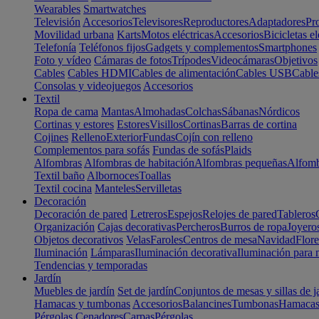
Wearables
Smartwatches
Televisión
Accesorios
Televisores
Reproductores
Adaptadores
Pr
Movilidad urbana
Karts
Motos eléctricas
Accesorios
Bicicletas el
Telefonía
Teléfonos fijos
Gadgets y complementos
Smartphones
Foto y vídeo
Cámaras de fotos
Trípodes
Videocámaras
Objetivos
Cables
Cables HDMI
Cables de alimentación
Cables USB
Cable
Consolas y videojuegos
Accesorios
Textil
Ropa de cama
Mantas
Almohadas
Colchas
Sábanas
Nórdicos
Cortinas y estores
Estores
Visillos
Cortinas
Barras de cortina
Cojines
Relleno
Exterior
Fundas
Cojín con relleno
Complementos para sofás
Fundas de sofás
Plaids
Alfombras
Alfombras de habitación
Alfombras pequeñas
Alfomb
Textil baño
Albornoces
Toallas
Textil cocina
Manteles
Servilletas
Decoración
Decoración de pared
Letreros
Espejos
Relojes de pared
Tableros
Organización
Cajas decorativas
Percheros
Burros de ropa
Joyero
Objetos decorativos
Velas
Faroles
Centros de mesa
Navidad
Flore
Iluminación
Lámparas
Iluminación decorativa
Iluminación para 
Tendencias y temporadas
Jardín
Muebles de jardín
Set de jardín
Conjuntos de mesas y sillas de j
Hamacas y tumbonas
Accesorios
Balancines
Tumbonas
Hamaca
Pérgolas
Cenadores
Carpas
Pérgolas