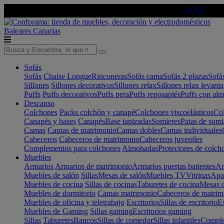
🔵Cambia tu electro con
-10% EXTRA
de descuento ☑️
AQUÍ
Baleares
Canarias
Sofás
Sofás
Chaise Longue
Rinconeras
Sofás cama
Sofás 2 plazas
Sofá
Sillones
Sillones decorativos
Sillones relax
Sillones relax levant
Puffs
Puffs decorativos
Puffs pera
Puffs reposapiés
Puffs con al
Descanso
Colchones
Packs colchón y canapé
Colchones viscoelásticos
Col
Canapés y bases
Canapés
Base tapizadas
Somieres
Patas de somi
Camas
Camas de matrimonio
Camas dobles
Camas individuales
Cabeceros
Cabeceros de matrimonio
Cabeceros juveniles
Complementos para colchones
Almohadas
Protectores de colch
Muebles
Armarios
Armarios de matrimonio
Armarios puertas batientes
Ar
Muebles de salón
Sillas
Mesas de salón
Muebles TV
Vitrinas
Apa
Muebles de cocina
Sillas de cocinas
Taburetes de cocina
Mesas d
Muebles de dormitorio
Camas matrimonio
Cabeceros de matrim
Muebles de oficina y teletrabajo
Escritorios
Sillas de escritorio
Es
Muebles de Gaming
Sillas gaming
Escritorios gaming
Sillas
Taburetes
Bancos
Sillas de comedor
Sillas infantiles
Complem