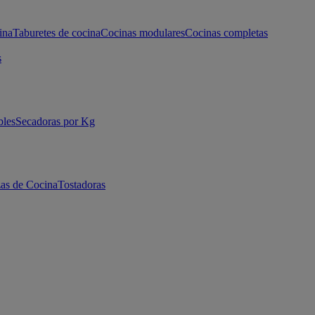
ina
Taburetes de cocina
Cocinas modulares
Cocinas completas
s
bles
Secadoras por Kg
as de Cocina
Tostadoras