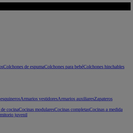
os
Colchones de espuma
Colchones para bebé
Colchones hinchables
esquineros
Armarios vestidores
Armarios auxiliares
Zapateros
 de cocina
Cocinas modulares
Cocinas completas
Cocinas a medida
mitorio juvenil