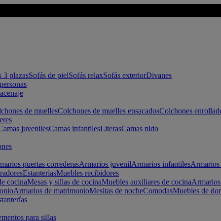
s 3 plazas
Sofás de piel
Sofás relax
Sofás exterior
Divanes
apersonas
macenaje
chones de muelles
Colchones de muelles ensacados
Colchones enrollad
eres
Camas juveniles
Camas infantiles
Literas
Camas nido
ones
marios puertas correderas
Armarios juvenil
Armarios infantiles
Armarios 
radores
Estanterias
Muebles recibidores
e cocina
Mesas y sillas de cocina
Muebles auxiliares de cocina
Armarios
onio
Armarios de matrimonio
Mesitas de noche
Comodas
Muebles de dor
tanterías
entos para sillas