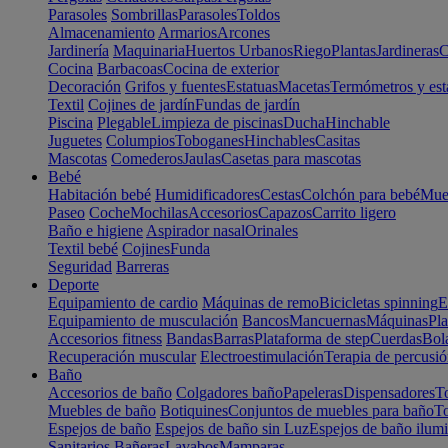
Parasoles
Sombrillas
Parasoles
Toldos
Almacenamiento
Armarios
Arcones
Jardinería
Maquinaria
Huertos Urbanos
Riego
Plantas
Jardineras
C
Cocina
Barbacoas
Cocina de exterior
Decoración
Grifos y fuentes
Estatuas
Macetas
Termómetros y est
Textil
Cojines de jardín
Fundas de jardín
Piscina
Plegable
Limpieza de piscinas
Ducha
Hinchable
Juguetes
Columpios
Toboganes
Hinchables
Casitas
Mascotas
Comederos
Jaulas
Casetas para mascotas
Bebé
Habitación bebé
Humidificadores
Cestas
Colchón para bebé
Mueb
Paseo
Coche
Mochilas
Accesorios
Capazos
Carrito ligero
Baño e higiene
Aspirador nasal
Orinales
Textil bebé
Cojines
Funda
Seguridad
Barreras
Deporte
Equipamiento de cardio
Máquinas de remo
Bicicletas spinning
E
Equipamiento de musculación
Bancos
Mancuernas
Máquinas
Pla
Accesorios fitness
Bandas
Barras
Plataforma de step
Cuerdas
Bola
Recuperación muscular
Electroestimulación
Terapia de percusi
Baño
Accesorios de baño
Colgadores baño
Papeleras
Dispensadores
To
Muebles de baño
Botiquines
Conjuntos de muebles para baño
To
Espejos de baño
Espejos de baño sin Luz
Espejos de baño ilum
Sanitarios
Bañeras
Lavabos
Mamparas