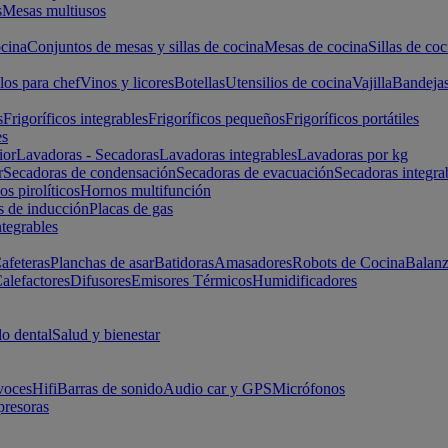
s
Mesas multiusos
cina
Conjuntos de mesas y sillas de cocina
Mesas de cocina
Sillas de coc
los para chef
Vinos y licores
Botellas
Utensilios de cocina
Vajilla
Bandeja
s
Frigoríficos integrables
Frigoríficos pequeños
Frigoríficos portátiles
es
ior
Lavadoras - Secadoras
Lavadoras integrables
Lavadoras por kg
r
Secadoras de condensación
Secadoras de evacuación
Secadoras integra
s pirolíticos
Hornos multifunción
s de inducción
Placas de gas
ntegrables
afeteras
Planchas de asar
Batidoras
Amasadores
Robots de Cocina
Balanz
alefactores
Difusores
Emisores Térmicos
Humidificadores
o dental
Salud y bienestar
voces
Hifi
Barras de sonido
Audio car y GPS
Micrófonos
presoras