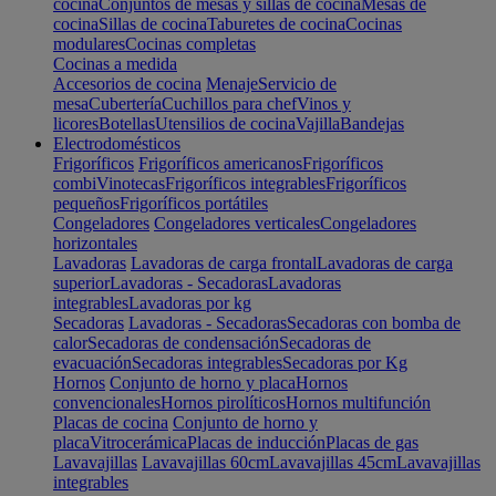
cocina
Conjuntos de mesas y sillas de cocina
Mesas de
cocina
Sillas de cocina
Taburetes de cocina
Cocinas
modulares
Cocinas completas
Cocinas a medida
Accesorios de cocina
Menaje
Servicio de
mesa
Cubertería
Cuchillos para chef
Vinos y
licores
Botellas
Utensilios de cocina
Vajilla
Bandejas
Electrodomésticos
Frigoríficos
Frigoríficos americanos
Frigoríficos
combi
Vinotecas
Frigoríficos integrables
Frigoríficos
pequeños
Frigoríficos portátiles
Congeladores
Congeladores verticales
Congeladores
horizontales
Lavadoras
Lavadoras de carga frontal
Lavadoras de carga
superior
Lavadoras - Secadoras
Lavadoras
integrables
Lavadoras por kg
Secadoras
Lavadoras - Secadoras
Secadoras con bomba de
calor
Secadoras de condensación
Secadoras de
evacuación
Secadoras integrables
Secadoras por Kg
Hornos
Conjunto de horno y placa
Hornos
convencionales
Hornos pirolíticos
Hornos multifunción
Placas de cocina
Conjunto de horno y
placa
Vitrocerámica
Placas de inducción
Placas de gas
Lavavajillas
Lavavajillas 60cm
Lavavajillas 45cm
Lavavajillas
integrables