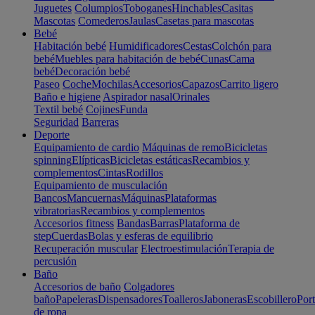
Juguetes
Columpios
Toboganes
Hinchables
Casitas
Mascotas
Comederos
Jaulas
Casetas para mascotas
Bebé
Habitación bebé
Humidificadores
Cestas
Colchón para
bebé
Muebles para habitación de bebé
Cunas
Cama
bebé
Decoración bebé
Paseo
Coche
Mochilas
Accesorios
Capazos
Carrito ligero
Baño e higiene
Aspirador nasal
Orinales
Textil bebé
Cojines
Funda
Seguridad
Barreras
Deporte
Equipamiento de cardio
Máquinas de remo
Bicicletas
spinning
Elípticas
Bicicletas estáticas
Recambios y
complementos
Cintas
Rodillos
Equipamiento de musculación
Bancos
Mancuernas
Máquinas
Plataformas
vibratorias
Recambios y complementos
Accesorios fitness
Bandas
Barras
Plataforma de
step
Cuerdas
Bolas y esferas de equilibrio
Recuperación muscular
Electroestimulación
Terapia de
percusión
Baño
Accesorios de baño
Colgadores
baño
Papeleras
Dispensadores
Toalleros
Jaboneras
Escobillero
Port
de ropa