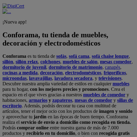
¡Nueva app!
Conforama, tu tienda de muebles,
decoración y electrodomésticos
Conforama
es tu tienda de
sofás
,
sofá cama
,
sofá chaise longue
,
sillón
,
sillón relax
,
colchones
,
muebles de salón
,
mesas comedor
,
dormitorio de juvenil
,
dormitorio de matrimonio
,
canapés
,
cocinas a medida
,
decoración
,
electrodomésticos
,
frigoríficos
,
microondas
,
lavavajillas
,
lavadora secadora
, y
televisiones
.
Descubre nuestra amplia variedad de estilos en cualquier
muebles
para tu hogar,
con los mejores precios y promociones
. Crea el
espacio en el que vives gracias a nuestros
muebles de comedor
y
habitaciones,
armarios
y
zapateros
,
mesas de comedor
y
sillas de
escritorio
. Además, podrás decorar tu casa con multitud de
artículos, tener el mejor ocio con los productos de
imagen y sonido
y aprovechar tu
jardín
en las épocas de buen tiempo. Conforama
realiza el
servicio de envío a domicilio como recogida en tienda.
Podrás
comprar online
entre nuestra gama de más de 7.000
productos y
recibirlo en tu domicilio
, o bien con
recogida gratis