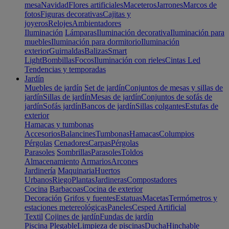
mesa
Navidad
Flores artificiales
Maceteros
Jarrones
Marcos de
fotos
Figuras decorativas
Cajitas y
joyeros
Relojes
Ambientadores
Iluminación
Lámparas
Iluminación decorativa
Iluminación para
muebles
Iluminación para dormitorio
Iluminación
exterior
Guirnaldas
Balizas
Smart
Light
Bombillas
Focos
Iluminación con rieles
Cintas Led
Tendencias y temporadas
Jardín
Muebles de jardín
Set de jardín
Conjuntos de mesas y sillas de
jardín
Sillas de jardín
Mesas de jardín
Conjuntos de sofás de
jardín
Sofás jardín
Bancos de jardín
Sillas colgantes
Estufas de
exterior
Hamacas y tumbonas
Accesorios
Balancines
Tumbonas
Hamacas
Columpios
Pérgolas
Cenadores
Carpas
Pérgolas
Parasoles
Sombrillas
Parasoles
Toldos
Almacenamiento
Armarios
Arcones
Jardinería
Maquinaria
Huertos
Urbanos
Riego
Plantas
Jardineras
Compostadores
Cocina
Barbacoas
Cocina de exterior
Decoración
Grifos y fuentes
Estatuas
Macetas
Termómetros y
estaciones metereológicas
Paneles
Cesped Artificial
Textil
Cojines de jardín
Fundas de jardín
Piscina
Plegable
Limpieza de piscinas
Ducha
Hinchable