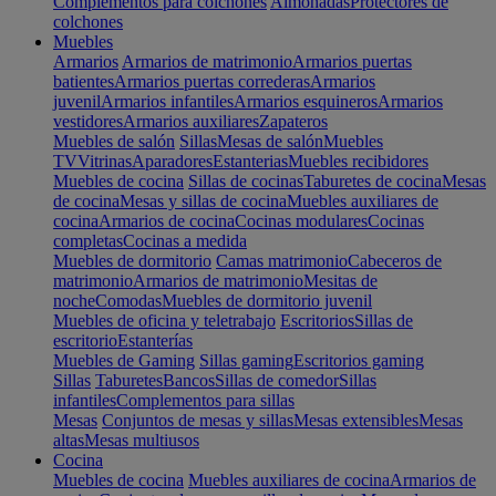
Complementos para colchones
Almohadas
Protectores de
colchones
Muebles
Armarios
Armarios de matrimonio
Armarios puertas
batientes
Armarios puertas correderas
Armarios
juvenil
Armarios infantiles
Armarios esquineros
Armarios
vestidores
Armarios auxiliares
Zapateros
Muebles de salón
Sillas
Mesas de salón
Muebles
TV
Vitrinas
Aparadores
Estanterias
Muebles recibidores
Muebles de cocina
Sillas de cocinas
Taburetes de cocina
Mesas
de cocina
Mesas y sillas de cocina
Muebles auxiliares de
cocina
Armarios de cocina
Cocinas modulares
Cocinas
completas
Cocinas a medida
Muebles de dormitorio
Camas matrimonio
Cabeceros de
matrimonio
Armarios de matrimonio
Mesitas de
noche
Comodas
Muebles de dormitorio juvenil
Muebles de oficina y teletrabajo
Escritorios
Sillas de
escritorio
Estanterías
Muebles de Gaming
Sillas gaming
Escritorios gaming
Sillas
Taburetes
Bancos
Sillas de comedor
Sillas
infantiles
Complementos para sillas
Mesas
Conjuntos de mesas y sillas
Mesas extensibles
Mesas
altas
Mesas multiusos
Cocina
Muebles de cocina
Muebles auxiliares de cocina
Armarios de