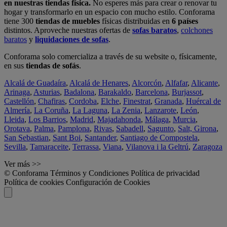
en nuestras tiendas física.
No esperes más para crear o renovar tu
hogar y transformarlo en un espacio con mucho estilo. Conforama
tiene 300
tiendas de muebles
físicas distribuidas en
6 países
distintos. Aproveche nuestras ofertas de
sofas baratos
,
colchones
baratos
y
liquidaciones de sofas
.
Conforama solo comercializa a través de su website o, físicamente,
en sus
tiendas de sofás
.
Alcalá de Guadaíra
,
Alcalá de Henares
,
Alcorcón
,
Alfafar
,
Alicante
,
Arinaga
,
Asturias
,
Badalona
,
Barakaldo
,
Barcelona
,
Burjassot
,
Castellón
,
Chafiras
,
Cordoba
,
Elche
,
Finestrat
,
Granada
,
Huércal de
Almería
,
La Coruña
,
La Laguna
,
La Zenia
,
Lanzarote
,
León
,
Lleida
,
Los Barrios
,
Madrid
,
Majadahonda
,
Málaga
,
Murcia
,
Orotava
,
Palma
,
Pamplona
,
Rivas
,
Sabadell
,
Sagunto
,
Salt, Girona
,
San Sebastian
,
Sant Boi
,
Santander
,
Santiago de Compostela
,
Sevilla
,
Tamaraceite
,
Terrassa
,
Viana
,
Vilanova i la Geltrú
,
Zaragoza
Ver más >>
© Conforama
Términos y Condiciones
Política de privacidad
Política de cookies
Configuración de Cookies