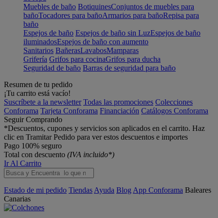
Muebles de baño
Botiquines
Conjuntos de muebles para
baño
Tocadores para baño
Armarios para baño
Repisa para
baño
Espejos de baño
Espejos de baño sin Luz
Espejos de baño
iluminados
Espejos de baño con aumento
Sanitarios
Bañeras
Lavabos
Mamparas
Grifería
Grifos para cocina
Grifos para ducha
Seguridad de baño
Barras de seguridad para baño
Resumen de tu pedido
¡Tu carrito está vacío!
Suscríbete a la newsletter
Todas las promociones
Colecciones
Conforama
Tarjeta Conforama
Financiación
Catálogos Conforama
Seguir Comprando
*Descuentos, cupones y servicios son aplicados en el carrito. Haz
clic en Tramitar Pedido para ver estos descuentos e importes
Pago 100% seguro
Total con descuento
(IVA incluido*)
Ir Al Carrito
Estado de mi pedido
Tiendas
Ayuda
Blog
App Conforama
Baleares
Canarias