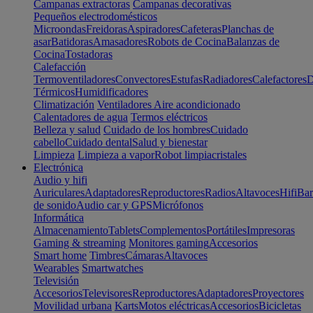
Campanas extractoras
Campanas decorativas
Pequeños electrodomésticos
Microondas
Freidoras
Aspiradores
Cafeteras
Planchas de
asar
Batidoras
Amasadores
Robots de Cocina
Balanzas de
Cocina
Tostadoras
Calefacción
Termoventiladores
Convectores
Estufas
Radiadores
Calefactores
D
Térmicos
Humidificadores
Climatización
Ventiladores
Aire acondicionado
Calentadores de agua
Termos eléctricos
Belleza y salud
Cuidado de los hombres
Cuidado
cabello
Cuidado dental
Salud y bienestar
Limpieza
Limpieza a vapor
Robot limpiacristales
Electrónica
Audio y hifi
Auriculares
Adaptadores
Reproductores
Radios
Altavoces
Hifi
Bar
de sonido
Audio car y GPS
Micrófonos
Informática
Almacenamiento
Tablets
Complementos
Portátiles
Impresoras
Gaming & streaming
Monitores gaming
Accesorios
Smart home
Timbres
Cámaras
Altavoces
Wearables
Smartwatches
Televisión
Accesorios
Televisores
Reproductores
Adaptadores
Proyectores
Movilidad urbana
Karts
Motos eléctricas
Accesorios
Bicicletas