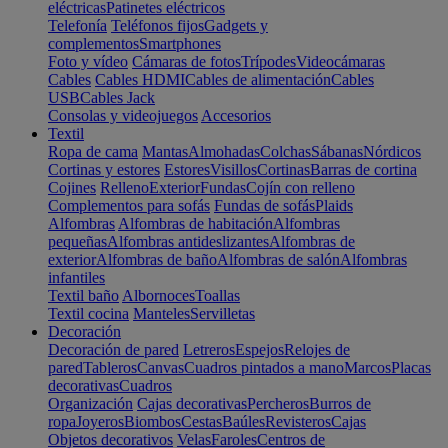
eléctricas
Patinetes eléctricos
Telefonía
Teléfonos fijos
Gadgets y
complementos
Smartphones
Foto y vídeo
Cámaras de fotos
Trípodes
Videocámaras
Cables
Cables HDMI
Cables de alimentación
Cables
USB
Cables Jack
Consolas y videojuegos
Accesorios
Textil
Ropa de cama
Mantas
Almohadas
Colchas
Sábanas
Nórdicos
Cortinas y estores
Estores
Visillos
Cortinas
Barras de cortina
Cojines
Relleno
Exterior
Fundas
Cojín con relleno
Complementos para sofás
Fundas de sofás
Plaids
Alfombras
Alfombras de habitación
Alfombras
pequeñas
Alfombras antideslizantes
Alfombras de
exterior
Alfombras de baño
Alfombras de salón
Alfombras
infantiles
Textil baño
Albornoces
Toallas
Textil cocina
Manteles
Servilletas
Decoración
Decoración de pared
Letreros
Espejos
Relojes de
pared
Tableros
Canvas
Cuadros pintados a mano
Marcos
Placas
decorativas
Cuadros
Organización
Cajas decorativas
Percheros
Burros de
ropa
Joyeros
Biombos
Cestas
Baúles
Revisteros
Cajas
Objetos decorativos
Velas
Faroles
Centros de