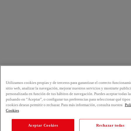
Utilizamos cookies propias y de terceros para garantizar el correcto funcionami
sitio web, analizar la navegación, mejorar nuestros servicios y mostrarte public
personalizada en función de tus hábitos de navegación. Puedes aceptar todas la
pulsando en “Aceptar”, o configurar tus preferencias para seleccionar qué tipos
cookies deseas permitir o rechazar. Para más información, consulta nuestra
Pol
Cookies
Aceptar Cookies
Rechazar todas