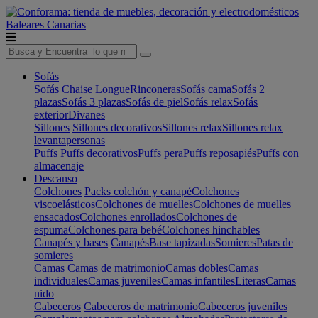
Baleares
Canarias
Sofás
Sofás
Chaise Longue
Rinconeras
Sofás cama
Sofás 2
plazas
Sofás 3 plazas
Sofás de piel
Sofás relax
Sofás
exterior
Divanes
Sillones
Sillones decorativos
Sillones relax
Sillones relax
levantapersonas
Puffs
Puffs decorativos
Puffs pera
Puffs reposapiés
Puffs con
almacenaje
Descanso
Colchones
Packs colchón y canapé
Colchones
viscoelásticos
Colchones de muelles
Colchones de muelles
ensacados
Colchones enrollados
Colchones de
espuma
Colchones para bebé
Colchones hinchables
Canapés y bases
Canapés
Base tapizadas
Somieres
Patas de
somieres
Camas
Camas de matrimonio
Camas dobles
Camas
individuales
Camas juveniles
Camas infantiles
Literas
Camas
nido
Cabeceros
Cabeceros de matrimonio
Cabeceros juveniles