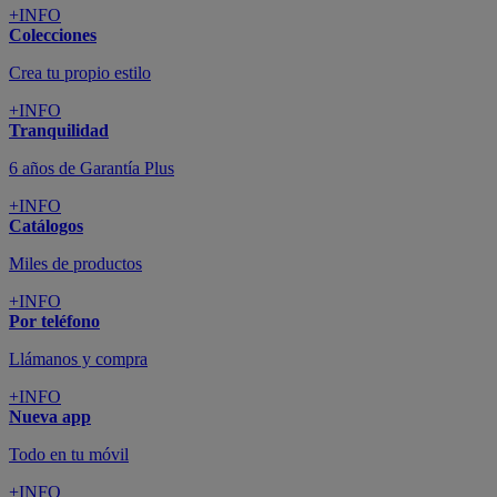
+INFO
Colecciones
Crea tu propio estilo
+INFO
Tranquilidad
6 años de Garantía Plus
+INFO
Catálogos
Miles de productos
+INFO
Por teléfono
Llámanos y compra
+INFO
Nueva app
Todo en tu móvil
+INFO