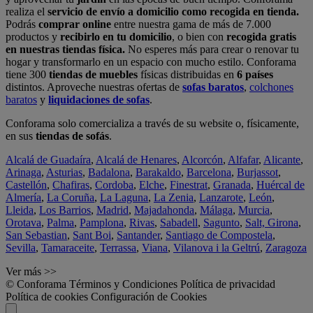
realiza el
servicio de envío a domicilio como recogida en tienda.
Podrás
comprar online
entre nuestra gama de más de 7.000
productos y
recibirlo en tu domicilio
, o bien con
recogida gratis
en nuestras tiendas física.
No esperes más para crear o renovar tu
hogar y transformarlo en un espacio con mucho estilo. Conforama
tiene 300
tiendas de muebles
físicas distribuidas en
6 países
distintos. Aproveche nuestras ofertas de
sofas baratos
,
colchones
baratos
y
liquidaciones de sofas
.
Conforama solo comercializa a través de su website o, físicamente,
en sus
tiendas de sofás
.
Alcalá de Guadaíra
,
Alcalá de Henares
,
Alcorcón
,
Alfafar
,
Alicante
,
Arinaga
,
Asturias
,
Badalona
,
Barakaldo
,
Barcelona
,
Burjassot
,
Castellón
,
Chafiras
,
Cordoba
,
Elche
,
Finestrat
,
Granada
,
Huércal de
Almería
,
La Coruña
,
La Laguna
,
La Zenia
,
Lanzarote
,
León
,
Lleida
,
Los Barrios
,
Madrid
,
Majadahonda
,
Málaga
,
Murcia
,
Orotava
,
Palma
,
Pamplona
,
Rivas
,
Sabadell
,
Sagunto
,
Salt, Girona
,
San Sebastian
,
Sant Boi
,
Santander
,
Santiago de Compostela
,
Sevilla
,
Tamaraceite
,
Terrassa
,
Viana
,
Vilanova i la Geltrú
,
Zaragoza
Ver más >>
© Conforama
Términos y Condiciones
Política de privacidad
Política de cookies
Configuración de Cookies