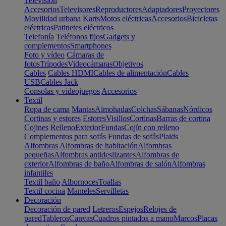
Televisión
Accesorios
Televisores
Reproductores
Adaptadores
Proyectores
Movilidad urbana
Karts
Motos eléctricas
Accesorios
Bicicletas
eléctricas
Patinetes eléctricos
Telefonía
Teléfonos fijos
Gadgets y
complementos
Smartphones
Foto y vídeo
Cámaras de
fotos
Trípodes
Videocámaras
Objetivos
Cables
Cables HDMI
Cables de alimentación
Cables
USB
Cables Jack
Consolas y videojuegos
Accesorios
Textil
Ropa de cama
Mantas
Almohadas
Colchas
Sábanas
Nórdicos
Cortinas y estores
Estores
Visillos
Cortinas
Barras de cortina
Cojines
Relleno
Exterior
Fundas
Cojín con relleno
Complementos para sofás
Fundas de sofás
Plaids
Alfombras
Alfombras de habitación
Alfombras
pequeñas
Alfombras antideslizantes
Alfombras de
exterior
Alfombras de baño
Alfombras de salón
Alfombras
infantiles
Textil baño
Albornoces
Toallas
Textil cocina
Manteles
Servilletas
Decoración
Decoración de pared
Letreros
Espejos
Relojes de
pared
Tableros
Canvas
Cuadros pintados a mano
Marcos
Placas