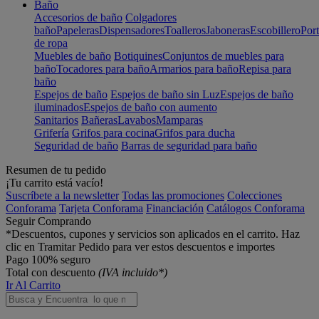
Baño
Accesorios de baño
Colgadores
baño
Papeleras
Dispensadores
Toalleros
Jaboneras
Escobillero
Port
de ropa
Muebles de baño
Botiquines
Conjuntos de muebles para
baño
Tocadores para baño
Armarios para baño
Repisa para
baño
Espejos de baño
Espejos de baño sin Luz
Espejos de baño
iluminados
Espejos de baño con aumento
Sanitarios
Bañeras
Lavabos
Mamparas
Grifería
Grifos para cocina
Grifos para ducha
Seguridad de baño
Barras de seguridad para baño
Resumen de tu pedido
¡Tu carrito está vacío!
Suscríbete a la newsletter
Todas las promociones
Colecciones
Conforama
Tarjeta Conforama
Financiación
Catálogos Conforama
Seguir Comprando
*Descuentos, cupones y servicios son aplicados en el carrito. Haz
clic en Tramitar Pedido para ver estos descuentos e importes
Pago 100% seguro
Total con descuento
(IVA incluido*)
Ir Al Carrito