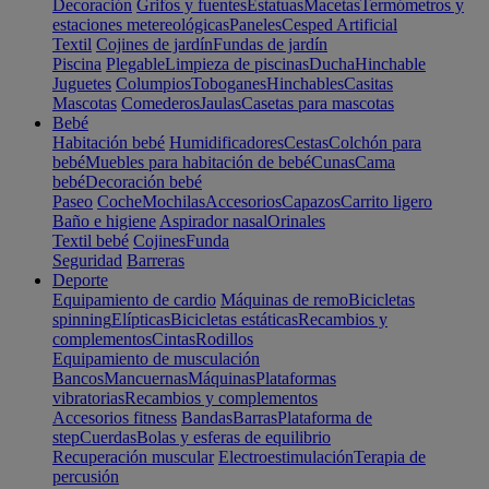
Decoración
Grifos y fuentes
Estatuas
Macetas
Termómetros y
estaciones metereológicas
Paneles
Cesped Artificial
Textil
Cojines de jardín
Fundas de jardín
Piscina
Plegable
Limpieza de piscinas
Ducha
Hinchable
Juguetes
Columpios
Toboganes
Hinchables
Casitas
Mascotas
Comederos
Jaulas
Casetas para mascotas
Bebé
Habitación bebé
Humidificadores
Cestas
Colchón para
bebé
Muebles para habitación de bebé
Cunas
Cama
bebé
Decoración bebé
Paseo
Coche
Mochilas
Accesorios
Capazos
Carrito ligero
Baño e higiene
Aspirador nasal
Orinales
Textil bebé
Cojines
Funda
Seguridad
Barreras
Deporte
Equipamiento de cardio
Máquinas de remo
Bicicletas
spinning
Elípticas
Bicicletas estáticas
Recambios y
complementos
Cintas
Rodillos
Equipamiento de musculación
Bancos
Mancuernas
Máquinas
Plataformas
vibratorias
Recambios y complementos
Accesorios fitness
Bandas
Barras
Plataforma de
step
Cuerdas
Bolas y esferas de equilibrio
Recuperación muscular
Electroestimulación
Terapia de
percusión