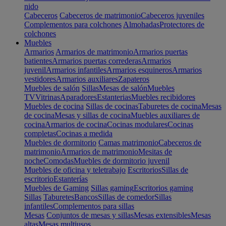
nido
Cabeceros
Cabeceros de matrimonio
Cabeceros juveniles
Complementos para colchones
Almohadas
Protectores de
colchones
Muebles
Armarios
Armarios de matrimonio
Armarios puertas
batientes
Armarios puertas correderas
Armarios
juvenil
Armarios infantiles
Armarios esquineros
Armarios
vestidores
Armarios auxiliares
Zapateros
Muebles de salón
Sillas
Mesas de salón
Muebles
TV
Vitrinas
Aparadores
Estanterias
Muebles recibidores
Muebles de cocina
Sillas de cocinas
Taburetes de cocina
Mesas
de cocina
Mesas y sillas de cocina
Muebles auxiliares de
cocina
Armarios de cocina
Cocinas modulares
Cocinas
completas
Cocinas a medida
Muebles de dormitorio
Camas matrimonio
Cabeceros de
matrimonio
Armarios de matrimonio
Mesitas de
noche
Comodas
Muebles de dormitorio juvenil
Muebles de oficina y teletrabajo
Escritorios
Sillas de
escritorio
Estanterías
Muebles de Gaming
Sillas gaming
Escritorios gaming
Sillas
Taburetes
Bancos
Sillas de comedor
Sillas
infantiles
Complementos para sillas
Mesas
Conjuntos de mesas y sillas
Mesas extensibles
Mesas
altas
Mesas multiusos