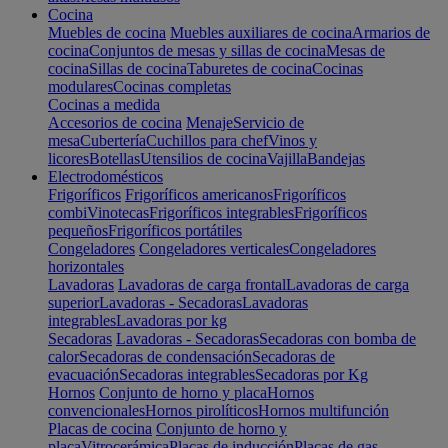
Cocina
Muebles de cocina
Muebles auxiliares de cocina
Armarios de
cocina
Conjuntos de mesas y sillas de cocina
Mesas de
cocina
Sillas de cocina
Taburetes de cocina
Cocinas
modulares
Cocinas completas
Cocinas a medida
Accesorios de cocina
Menaje
Servicio de
mesa
Cubertería
Cuchillos para chef
Vinos y
licores
Botellas
Utensilios de cocina
Vajilla
Bandejas
Electrodomésticos
Frigoríficos
Frigoríficos americanos
Frigoríficos
combi
Vinotecas
Frigoríficos integrables
Frigoríficos
pequeños
Frigoríficos portátiles
Congeladores
Congeladores verticales
Congeladores
horizontales
Lavadoras
Lavadoras de carga frontal
Lavadoras de carga
superior
Lavadoras - Secadoras
Lavadoras
integrables
Lavadoras por kg
Secadoras
Lavadoras - Secadoras
Secadoras con bomba de
calor
Secadoras de condensación
Secadoras de
evacuación
Secadoras integrables
Secadoras por Kg
Hornos
Conjunto de horno y placa
Hornos
convencionales
Hornos pirolíticos
Hornos multifunción
Placas de cocina
Conjunto de horno y
placa
Vitrocerámica
Placas de inducción
Placas de gas