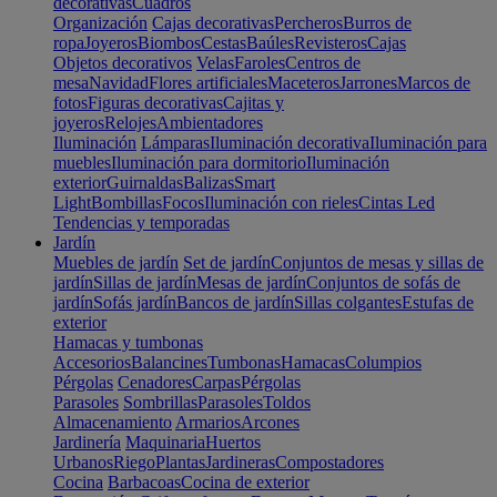
decorativas
Cuadros
Organización
Cajas decorativas
Percheros
Burros de
ropa
Joyeros
Biombos
Cestas
Baúles
Revisteros
Cajas
Objetos decorativos
Velas
Faroles
Centros de
mesa
Navidad
Flores artificiales
Maceteros
Jarrones
Marcos de
fotos
Figuras decorativas
Cajitas y
joyeros
Relojes
Ambientadores
Iluminación
Lámparas
Iluminación decorativa
Iluminación para
muebles
Iluminación para dormitorio
Iluminación
exterior
Guirnaldas
Balizas
Smart
Light
Bombillas
Focos
Iluminación con rieles
Cintas Led
Tendencias y temporadas
Jardín
Muebles de jardín
Set de jardín
Conjuntos de mesas y sillas de
jardín
Sillas de jardín
Mesas de jardín
Conjuntos de sofás de
jardín
Sofás jardín
Bancos de jardín
Sillas colgantes
Estufas de
exterior
Hamacas y tumbonas
Accesorios
Balancines
Tumbonas
Hamacas
Columpios
Pérgolas
Cenadores
Carpas
Pérgolas
Parasoles
Sombrillas
Parasoles
Toldos
Almacenamiento
Armarios
Arcones
Jardinería
Maquinaria
Huertos
Urbanos
Riego
Plantas
Jardineras
Compostadores
Cocina
Barbacoas
Cocina de exterior