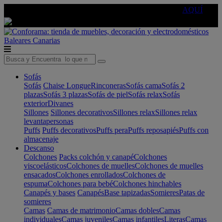
🔵Cambia tu electro con
-10% EXTRA
de descuento ☑️
AQUÍ
Baleares
Canarias
Sofás
Sofás
Chaise Longue
Rinconeras
Sofás cama
Sofás 2
plazas
Sofás 3 plazas
Sofás de piel
Sofás relax
Sofás
exterior
Divanes
Sillones
Sillones decorativos
Sillones relax
Sillones relax
levantapersonas
Puffs
Puffs decorativos
Puffs pera
Puffs reposapiés
Puffs con
almacenaje
Descanso
Colchones
Packs colchón y canapé
Colchones
viscoelásticos
Colchones de muelles
Colchones de muelles
ensacados
Colchones enrollados
Colchones de
espuma
Colchones para bebé
Colchones hinchables
Canapés y bases
Canapés
Base tapizadas
Somieres
Patas de
somieres
Camas
Camas de matrimonio
Camas dobles
Camas
individuales
Camas juveniles
Camas infantiles
Literas
Camas