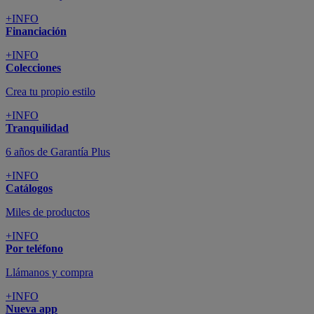
+INFO
Financiación
+INFO
Colecciones
Crea tu propio estilo
+INFO
Tranquilidad
6 años de Garantía Plus
+INFO
Catálogos
Miles de productos
+INFO
Por teléfono
Llámanos y compra
+INFO
Nueva app