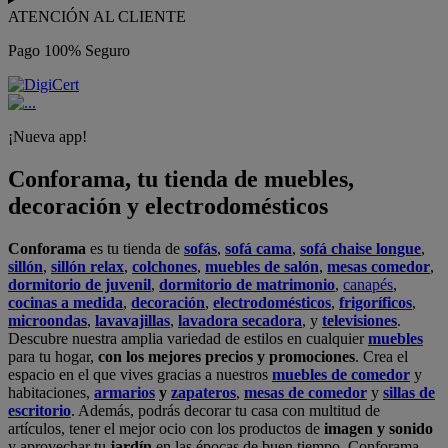
ATENCIÓN AL CLIENTE
Pago 100% Seguro
¡Nueva app!
Conforama, tu tienda de muebles,
decoración y electrodomésticos
Conforama
es tu tienda de
sofás
,
sofá cama
,
sofá chaise longue
,
sillón
,
sillón relax
,
colchones
,
muebles de salón
,
mesas comedor
,
dormitorio de juvenil
,
dormitorio de matrimonio
,
canapés
,
cocinas a medida
,
decoración
,
electrodomésticos
,
frigoríficos
,
microondas
,
lavavajillas
,
lavadora secadora
, y
televisiones
.
Descubre nuestra amplia variedad de estilos en cualquier
muebles
para tu hogar,
con los mejores precios y promociones
. Crea el
espacio en el que vives gracias a nuestros
muebles de comedor
y
habitaciones,
armarios
y
zapateros
,
mesas de comedor
y
sillas de
escritorio
. Además, podrás decorar tu casa con multitud de
artículos, tener el mejor ocio con los productos de
imagen y sonido
y aprovechar tu
jardín
en las épocas de buen tiempo. Conforama