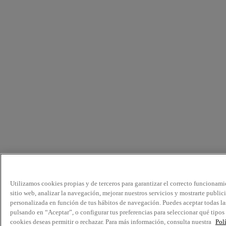
Utilizamos cookies propias y de terceros para garantizar el correcto funcionami
sitio web, analizar la navegación, mejorar nuestros servicios y mostrarte public
personalizada en función de tus hábitos de navegación. Puedes aceptar todas la
pulsando en “Aceptar”, o configurar tus preferencias para seleccionar qué tipos
cookies deseas permitir o rechazar. Para más información, consulta nuestra
Pol