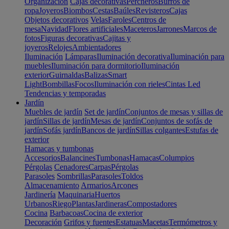
Organización
Cajas decorativas
Percheros
Burros de
ropa
Joyeros
Biombos
Cestas
Baúles
Revisteros
Cajas
Objetos decorativos
Velas
Faroles
Centros de
mesa
Navidad
Flores artificiales
Maceteros
Jarrones
Marcos de
fotos
Figuras decorativas
Cajitas y
joyeros
Relojes
Ambientadores
Iluminación
Lámparas
Iluminación decorativa
Iluminación para
muebles
Iluminación para dormitorio
Iluminación
exterior
Guirnaldas
Balizas
Smart
Light
Bombillas
Focos
Iluminación con rieles
Cintas Led
Tendencias y temporadas
Jardín
Muebles de jardín
Set de jardín
Conjuntos de mesas y sillas de
jardín
Sillas de jardín
Mesas de jardín
Conjuntos de sofás de
jardín
Sofás jardín
Bancos de jardín
Sillas colgantes
Estufas de
exterior
Hamacas y tumbonas
Accesorios
Balancines
Tumbonas
Hamacas
Columpios
Pérgolas
Cenadores
Carpas
Pérgolas
Parasoles
Sombrillas
Parasoles
Toldos
Almacenamiento
Armarios
Arcones
Jardinería
Maquinaria
Huertos
Urbanos
Riego
Plantas
Jardineras
Compostadores
Cocina
Barbacoas
Cocina de exterior
Decoración
Grifos y fuentes
Estatuas
Macetas
Termómetros y