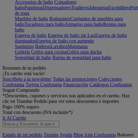
Accesorios de baño
Colgadores
baño
Papeleras
Dispensadores
Toalleros
Jaboneras
Escobillero
Port
de ropa
Muebles de baño
Botiquines
Conjuntos de muebles para
baño
Tocadores para baño
Armarios para baño
Repisa para
baño
Espejos de baño
Espejos de baño sin Luz
Espejos de baño
iluminados
Espejos de baño con aumento
Sanitarios
Bañeras
Lavabos
Mamparas
Grifería
Grifos para cocina
Grifos para ducha
Seguridad de baño
Barras de seguridad para baño
Resumen de tu pedido
¡Tu carrito está vacío!
Suscríbete a la newsletter
Todas las promociones
Colecciones
Conforama
Tarjeta Conforama
Financiación
Catálogos Conforama
Seguir Comprando
*Descuentos, cupones y servicios son aplicados en el carrito. Haz
clic en Tramitar Pedido para ver estos descuentos e importes
Pago 100% seguro
Total con descuento
(IVA incluido*)
Ir Al Carrito
Estado de mi pedido
Tiendas
Ayuda
Blog
App Conforama
Baleares