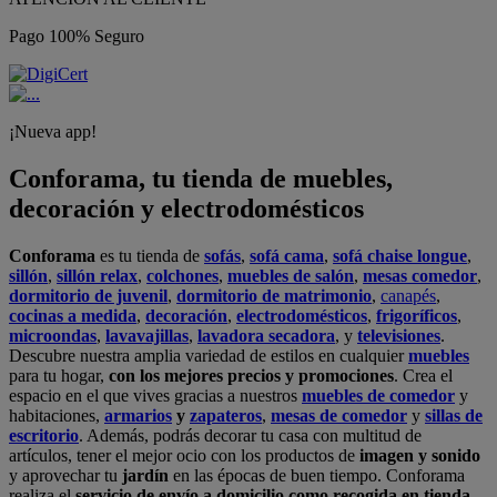
Pago 100% Seguro
¡Nueva app!
Conforama, tu tienda de muebles,
decoración y electrodomésticos
Conforama
es tu tienda de
sofás
,
sofá cama
,
sofá chaise longue
,
sillón
,
sillón relax
,
colchones
,
muebles de salón
,
mesas comedor
,
dormitorio de juvenil
,
dormitorio de matrimonio
,
canapés
,
cocinas a medida
,
decoración
,
electrodomésticos
,
frigoríficos
,
microondas
,
lavavajillas
,
lavadora secadora
, y
televisiones
.
Descubre nuestra amplia variedad de estilos en cualquier
muebles
para tu hogar,
con los mejores precios y promociones
. Crea el
espacio en el que vives gracias a nuestros
muebles de comedor
y
habitaciones,
armarios
y
zapateros
,
mesas de comedor
y
sillas de
escritorio
. Además, podrás decorar tu casa con multitud de
artículos, tener el mejor ocio con los productos de
imagen y sonido
y aprovechar tu
jardín
en las épocas de buen tiempo. Conforama
realiza el
servicio de envío a domicilio como recogida en tienda.