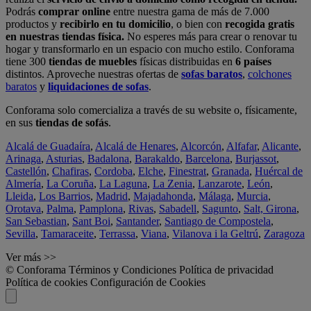
Podrás
comprar online
entre nuestra gama de más de 7.000
productos y
recibirlo en tu domicilio
, o bien con
recogida gratis
en nuestras tiendas física.
No esperes más para crear o renovar tu
hogar y transformarlo en un espacio con mucho estilo. Conforama
tiene 300
tiendas de muebles
físicas distribuidas en
6 países
distintos. Aproveche nuestras ofertas de
sofas baratos
,
colchones
baratos
y
liquidaciones de sofas
.
Conforama solo comercializa a través de su website o, físicamente,
en sus
tiendas de sofás
.
Alcalá de Guadaíra
,
Alcalá de Henares
,
Alcorcón
,
Alfafar
,
Alicante
,
Arinaga
,
Asturias
,
Badalona
,
Barakaldo
,
Barcelona
,
Burjassot
,
Castellón
,
Chafiras
,
Cordoba
,
Elche
,
Finestrat
,
Granada
,
Huércal de
Almería
,
La Coruña
,
La Laguna
,
La Zenia
,
Lanzarote
,
León
,
Lleida
,
Los Barrios
,
Madrid
,
Majadahonda
,
Málaga
,
Murcia
,
Orotava
,
Palma
,
Pamplona
,
Rivas
,
Sabadell
,
Sagunto
,
Salt, Girona
,
San Sebastian
,
Sant Boi
,
Santander
,
Santiago de Compostela
,
Sevilla
,
Tamaraceite
,
Terrassa
,
Viana
,
Vilanova i la Geltrú
,
Zaragoza
Ver más >>
© Conforama
Términos y Condiciones
Política de privacidad
Política de cookies
Configuración de Cookies