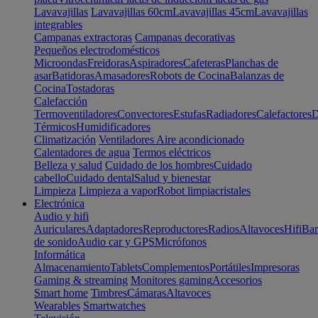
Lavavajillas
Lavavajillas 60cm
Lavavajillas 45cm
Lavavajillas
integrables
Campanas extractoras
Campanas decorativas
Pequeños electrodomésticos
Microondas
Freidoras
Aspiradores
Cafeteras
Planchas de
asar
Batidoras
Amasadores
Robots de Cocina
Balanzas de
Cocina
Tostadoras
Calefacción
Termoventiladores
Convectores
Estufas
Radiadores
Calefactores
D
Térmicos
Humidificadores
Climatización
Ventiladores
Aire acondicionado
Calentadores de agua
Termos eléctricos
Belleza y salud
Cuidado de los hombres
Cuidado
cabello
Cuidado dental
Salud y bienestar
Limpieza
Limpieza a vapor
Robot limpiacristales
Electrónica
Audio y hifi
Auriculares
Adaptadores
Reproductores
Radios
Altavoces
Hifi
Bar
de sonido
Audio car y GPS
Micrófonos
Informática
Almacenamiento
Tablets
Complementos
Portátiles
Impresoras
Gaming & streaming
Monitores gaming
Accesorios
Smart home
Timbres
Cámaras
Altavoces
Wearables
Smartwatches