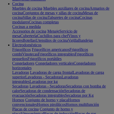
Cocina
Muebles de cocina
Muebles auxiliares de cocina
Armarios de
cocina
Conjuntos de mesas y sillas de cocina
Mesas de
cocina
Sillas de cocina
Taburetes de cocina
Cocinas
modulares
Cocinas completas
Cocinas a medida
Accesorios de cocina
Menaje
Servicio de
mesa
Cubertería
Cuchillos para chef
Vinos y
licores
Botellas
Utensilios de cocina
Vajilla
Bandejas
Electrodomésticos
Frigoríficos
Frigoríficos americanos
Frigoríficos
combi
Vinotecas
Frigoríficos integrables
Frigoríficos
pequeños
Frigoríficos portátiles
Congeladores
Congeladores verticales
Congeladores
horizontales
Lavadoras
Lavadoras de carga frontal
Lavadoras de carga
superior
Lavadoras - Secadoras
Lavadoras
integrables
Lavadoras por kg
Secadoras
Lavadoras - Secadoras
Secadoras con bomba de
calor
Secadoras de condensación
Secadoras de
evacuación
Secadoras integrables
Secadoras por Kg
Hornos
Conjunto de horno y placa
Hornos
convencionales
Hornos pirolíticos
Hornos multifunción
Placas de cocina
Conjunto de horno y
placa
Vitrocerámica
Placas de inducción
Placas de gas