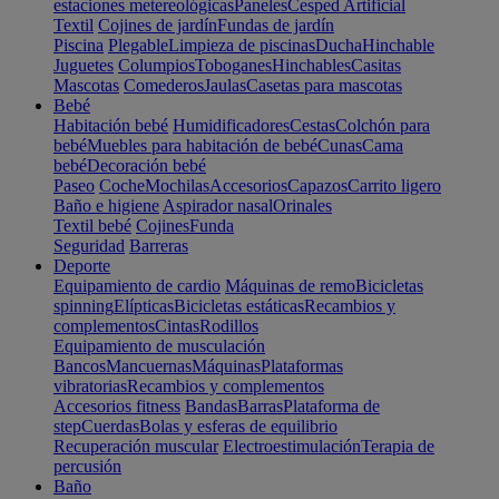
estaciones metereológicas
Paneles
Cesped Artificial
Textil
Cojines de jardín
Fundas de jardín
Piscina
Plegable
Limpieza de piscinas
Ducha
Hinchable
Juguetes
Columpios
Toboganes
Hinchables
Casitas
Mascotas
Comederos
Jaulas
Casetas para mascotas
Bebé
Habitación bebé
Humidificadores
Cestas
Colchón para
bebé
Muebles para habitación de bebé
Cunas
Cama
bebé
Decoración bebé
Paseo
Coche
Mochilas
Accesorios
Capazos
Carrito ligero
Baño e higiene
Aspirador nasal
Orinales
Textil bebé
Cojines
Funda
Seguridad
Barreras
Deporte
Equipamiento de cardio
Máquinas de remo
Bicicletas
spinning
Elípticas
Bicicletas estáticas
Recambios y
complementos
Cintas
Rodillos
Equipamiento de musculación
Bancos
Mancuernas
Máquinas
Plataformas
vibratorias
Recambios y complementos
Accesorios fitness
Bandas
Barras
Plataforma de
step
Cuerdas
Bolas y esferas de equilibrio
Recuperación muscular
Electroestimulación
Terapia de
percusión
Baño