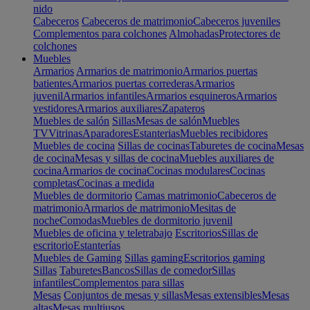
nido
Cabeceros
Cabeceros de matrimonio
Cabeceros juveniles
Complementos para colchones
Almohadas
Protectores de
colchones
Muebles
Armarios
Armarios de matrimonio
Armarios puertas
batientes
Armarios puertas correderas
Armarios
juvenil
Armarios infantiles
Armarios esquineros
Armarios
vestidores
Armarios auxiliares
Zapateros
Muebles de salón
Sillas
Mesas de salón
Muebles
TV
Vitrinas
Aparadores
Estanterias
Muebles recibidores
Muebles de cocina
Sillas de cocinas
Taburetes de cocina
Mesas
de cocina
Mesas y sillas de cocina
Muebles auxiliares de
cocina
Armarios de cocina
Cocinas modulares
Cocinas
completas
Cocinas a medida
Muebles de dormitorio
Camas matrimonio
Cabeceros de
matrimonio
Armarios de matrimonio
Mesitas de
noche
Comodas
Muebles de dormitorio juvenil
Muebles de oficina y teletrabajo
Escritorios
Sillas de
escritorio
Estanterías
Muebles de Gaming
Sillas gaming
Escritorios gaming
Sillas
Taburetes
Bancos
Sillas de comedor
Sillas
infantiles
Complementos para sillas
Mesas
Conjuntos de mesas y sillas
Mesas extensibles
Mesas
altas
Mesas multiusos