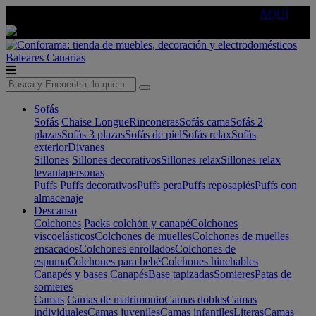
🔵Cambia tu electro con
-10% EXTRA
de descuento ☑️
AQUÍ
Baleares
Canarias
Sofás
Sofás
Chaise Longue
Rinconeras
Sofás cama
Sofás 2
plazas
Sofás 3 plazas
Sofás de piel
Sofás relax
Sofás
exterior
Divanes
Sillones
Sillones decorativos
Sillones relax
Sillones relax
levantapersonas
Puffs
Puffs decorativos
Puffs pera
Puffs reposapiés
Puffs con
almacenaje
Descanso
Colchones
Packs colchón y canapé
Colchones
viscoelásticos
Colchones de muelles
Colchones de muelles
ensacados
Colchones enrollados
Colchones de
espuma
Colchones para bebé
Colchones hinchables
Canapés y bases
Canapés
Base tapizadas
Somieres
Patas de
somieres
Camas
Camas de matrimonio
Camas dobles
Camas
individuales
Camas juveniles
Camas infantiles
Literas
Camas