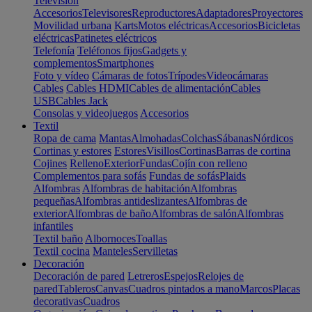
Televisión
Accesorios
Televisores
Reproductores
Adaptadores
Proyectores
Movilidad urbana
Karts
Motos eléctricas
Accesorios
Bicicletas
eléctricas
Patinetes eléctricos
Telefonía
Teléfonos fijos
Gadgets y
complementos
Smartphones
Foto y vídeo
Cámaras de fotos
Trípodes
Videocámaras
Cables
Cables HDMI
Cables de alimentación
Cables
USB
Cables Jack
Consolas y videojuegos
Accesorios
Textil
Ropa de cama
Mantas
Almohadas
Colchas
Sábanas
Nórdicos
Cortinas y estores
Estores
Visillos
Cortinas
Barras de cortina
Cojines
Relleno
Exterior
Fundas
Cojín con relleno
Complementos para sofás
Fundas de sofás
Plaids
Alfombras
Alfombras de habitación
Alfombras
pequeñas
Alfombras antideslizantes
Alfombras de
exterior
Alfombras de baño
Alfombras de salón
Alfombras
infantiles
Textil baño
Albornoces
Toallas
Textil cocina
Manteles
Servilletas
Decoración
Decoración de pared
Letreros
Espejos
Relojes de
pared
Tableros
Canvas
Cuadros pintados a mano
Marcos
Placas
decorativas
Cuadros