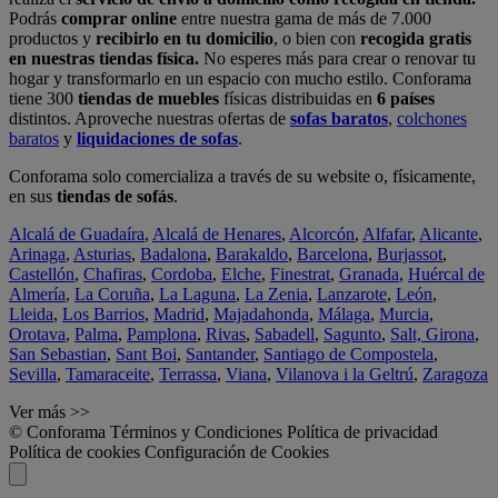
Podrás
comprar online
entre nuestra gama de más de 7.000
productos y
recibirlo en tu domicilio
, o bien con
recogida gratis
en nuestras tiendas física.
No esperes más para crear o renovar tu
hogar y transformarlo en un espacio con mucho estilo. Conforama
tiene 300
tiendas de muebles
físicas distribuidas en
6 países
distintos. Aproveche nuestras ofertas de
sofas baratos
,
colchones
baratos
y
liquidaciones de sofas
.
Conforama solo comercializa a través de su website o, físicamente,
en sus
tiendas de sofás
.
Alcalá de Guadaíra
,
Alcalá de Henares
,
Alcorcón
,
Alfafar
,
Alicante
,
Arinaga
,
Asturias
,
Badalona
,
Barakaldo
,
Barcelona
,
Burjassot
,
Castellón
,
Chafiras
,
Cordoba
,
Elche
,
Finestrat
,
Granada
,
Huércal de
Almería
,
La Coruña
,
La Laguna
,
La Zenia
,
Lanzarote
,
León
,
Lleida
,
Los Barrios
,
Madrid
,
Majadahonda
,
Málaga
,
Murcia
,
Orotava
,
Palma
,
Pamplona
,
Rivas
,
Sabadell
,
Sagunto
,
Salt, Girona
,
San Sebastian
,
Sant Boi
,
Santander
,
Santiago de Compostela
,
Sevilla
,
Tamaraceite
,
Terrassa
,
Viana
,
Vilanova i la Geltrú
,
Zaragoza
Ver más >>
© Conforama
Términos y Condiciones
Política de privacidad
Política de cookies
Configuración de Cookies