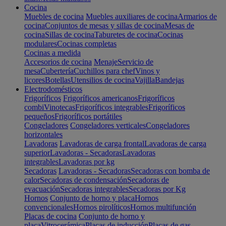
Cocina
Muebles de cocina
Muebles auxiliares de cocina
Armarios de
cocina
Conjuntos de mesas y sillas de cocina
Mesas de
cocina
Sillas de cocina
Taburetes de cocina
Cocinas
modulares
Cocinas completas
Cocinas a medida
Accesorios de cocina
Menaje
Servicio de
mesa
Cubertería
Cuchillos para chef
Vinos y
licores
Botellas
Utensilios de cocina
Vajilla
Bandejas
Electrodomésticos
Frigoríficos
Frigoríficos americanos
Frigoríficos
combi
Vinotecas
Frigoríficos integrables
Frigoríficos
pequeños
Frigoríficos portátiles
Congeladores
Congeladores verticales
Congeladores
horizontales
Lavadoras
Lavadoras de carga frontal
Lavadoras de carga
superior
Lavadoras - Secadoras
Lavadoras
integrables
Lavadoras por kg
Secadoras
Lavadoras - Secadoras
Secadoras con bomba de
calor
Secadoras de condensación
Secadoras de
evacuación
Secadoras integrables
Secadoras por Kg
Hornos
Conjunto de horno y placa
Hornos
convencionales
Hornos pirolíticos
Hornos multifunción
Placas de cocina
Conjunto de horno y
placa
Vitrocerámica
Placas de inducción
Placas de gas