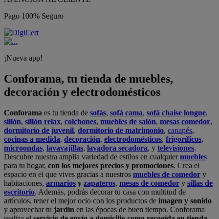
Pago 100% Seguro
¡Nueva app!
Conforama, tu tienda de muebles,
decoración y electrodomésticos
Conforama
es tu tienda de
sofás
,
sofá cama
,
sofá chaise longue
,
sillón
,
sillón relax
,
colchones
,
muebles de salón
,
mesas comedor
,
dormitorio de juvenil
,
dormitorio de matrimonio
,
canapés
,
cocinas a medida
,
decoración
,
electrodomésticos
,
frigoríficos
,
microondas
,
lavavajillas
,
lavadora secadora
, y
televisiones
.
Descubre nuestra amplia variedad de estilos en cualquier
muebles
para tu hogar,
con los mejores precios y promociones
. Crea el
espacio en el que vives gracias a nuestros
muebles de comedor
y
habitaciones,
armarios
y
zapateros
,
mesas de comedor
y
sillas de
escritorio
. Además, podrás decorar tu casa con multitud de
artículos, tener el mejor ocio con los productos de
imagen y sonido
y aprovechar tu
jardín
en las épocas de buen tiempo. Conforama
realiza el
servicio de envío a domicilio como recogida en tienda.