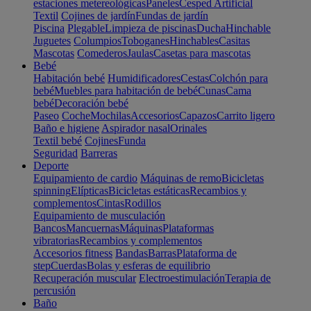
estaciones metereológicas
Paneles
Cesped Artificial
Textil
Cojines de jardín
Fundas de jardín
Piscina
Plegable
Limpieza de piscinas
Ducha
Hinchable
Juguetes
Columpios
Toboganes
Hinchables
Casitas
Mascotas
Comederos
Jaulas
Casetas para mascotas
Bebé
Habitación bebé
Humidificadores
Cestas
Colchón para
bebé
Muebles para habitación de bebé
Cunas
Cama
bebé
Decoración bebé
Paseo
Coche
Mochilas
Accesorios
Capazos
Carrito ligero
Baño e higiene
Aspirador nasal
Orinales
Textil bebé
Cojines
Funda
Seguridad
Barreras
Deporte
Equipamiento de cardio
Máquinas de remo
Bicicletas
spinning
Elípticas
Bicicletas estáticas
Recambios y
complementos
Cintas
Rodillos
Equipamiento de musculación
Bancos
Mancuernas
Máquinas
Plataformas
vibratorias
Recambios y complementos
Accesorios fitness
Bandas
Barras
Plataforma de
step
Cuerdas
Bolas y esferas de equilibrio
Recuperación muscular
Electroestimulación
Terapia de
percusión
Baño