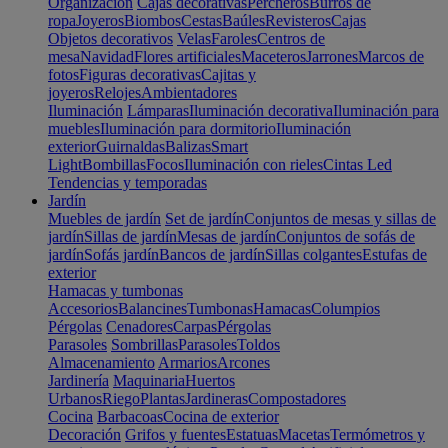
Organización
Cajas decorativas
Percheros
Burros de
ropa
Joyeros
Biombos
Cestas
Baúles
Revisteros
Cajas
Objetos decorativos
Velas
Faroles
Centros de
mesa
Navidad
Flores artificiales
Maceteros
Jarrones
Marcos de
fotos
Figuras decorativas
Cajitas y
joyeros
Relojes
Ambientadores
Iluminación
Lámparas
Iluminación decorativa
Iluminación para
muebles
Iluminación para dormitorio
Iluminación
exterior
Guirnaldas
Balizas
Smart
Light
Bombillas
Focos
Iluminación con rieles
Cintas Led
Tendencias y temporadas
Jardín
Muebles de jardín
Set de jardín
Conjuntos de mesas y sillas de
jardín
Sillas de jardín
Mesas de jardín
Conjuntos de sofás de
jardín
Sofás jardín
Bancos de jardín
Sillas colgantes
Estufas de
exterior
Hamacas y tumbonas
Accesorios
Balancines
Tumbonas
Hamacas
Columpios
Pérgolas
Cenadores
Carpas
Pérgolas
Parasoles
Sombrillas
Parasoles
Toldos
Almacenamiento
Armarios
Arcones
Jardinería
Maquinaria
Huertos
Urbanos
Riego
Plantas
Jardineras
Compostadores
Cocina
Barbacoas
Cocina de exterior
Decoración
Grifos y fuentes
Estatuas
Macetas
Termómetros y