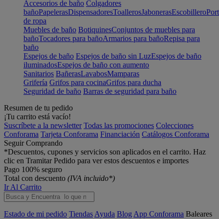
Accesorios de baño
Colgadores
baño
Papeleras
Dispensadores
Toalleros
Jaboneras
Escobillero
Port
de ropa
Muebles de baño
Botiquines
Conjuntos de muebles para
baño
Tocadores para baño
Armarios para baño
Repisa para
baño
Espejos de baño
Espejos de baño sin Luz
Espejos de baño
iluminados
Espejos de baño con aumento
Sanitarios
Bañeras
Lavabos
Mamparas
Grifería
Grifos para cocina
Grifos para ducha
Seguridad de baño
Barras de seguridad para baño
Resumen de tu pedido
¡Tu carrito está vacío!
Suscríbete a la newsletter
Todas las promociones
Colecciones
Conforama
Tarjeta Conforama
Financiación
Catálogos Conforama
Seguir Comprando
*Descuentos, cupones y servicios son aplicados en el carrito. Haz
clic en Tramitar Pedido para ver estos descuentos e importes
Pago 100% seguro
Total con descuento
(IVA incluido*)
Ir Al Carrito
Estado de mi pedido
Tiendas
Ayuda
Blog
App Conforama
Baleares