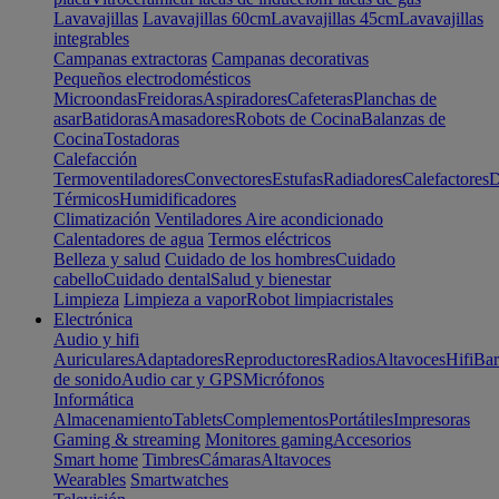
Lavavajillas
Lavavajillas 60cm
Lavavajillas 45cm
Lavavajillas
integrables
Campanas extractoras
Campanas decorativas
Pequeños electrodomésticos
Microondas
Freidoras
Aspiradores
Cafeteras
Planchas de
asar
Batidoras
Amasadores
Robots de Cocina
Balanzas de
Cocina
Tostadoras
Calefacción
Termoventiladores
Convectores
Estufas
Radiadores
Calefactores
D
Térmicos
Humidificadores
Climatización
Ventiladores
Aire acondicionado
Calentadores de agua
Termos eléctricos
Belleza y salud
Cuidado de los hombres
Cuidado
cabello
Cuidado dental
Salud y bienestar
Limpieza
Limpieza a vapor
Robot limpiacristales
Electrónica
Audio y hifi
Auriculares
Adaptadores
Reproductores
Radios
Altavoces
Hifi
Bar
de sonido
Audio car y GPS
Micrófonos
Informática
Almacenamiento
Tablets
Complementos
Portátiles
Impresoras
Gaming & streaming
Monitores gaming
Accesorios
Smart home
Timbres
Cámaras
Altavoces
Wearables
Smartwatches