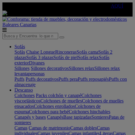
🔵Cambia tu electro con
-10% EXTRA
de descuento ☑️
AQUÍ
Baleares
Canarias
Sofás
Sofás
Chaise Longue
Rinconeras
Sofás cama
Sofás 2
plazas
Sofás 3 plazas
Sofás de piel
Sofás relax
Sofás
exterior
Divanes
Sillones
Sillones decorativos
Sillones relax
Sillones relax
levantapersonas
Puffs
Puffs decorativos
Puffs pera
Puffs reposapiés
Puffs con
almacenaje
Descanso
Colchones
Packs colchón y canapé
Colchones
viscoelásticos
Colchones de muelles
Colchones de muelles
ensacados
Colchones enrollados
Colchones de
espuma
Colchones para bebé
Colchones hinchables
Canapés y bases
Canapés
Base tapizadas
Somieres
Patas de
somieres
Camas
Camas de matrimonio
Camas dobles
Camas
individuales
Camas juveniles
Camas infantiles
Literas
Camas