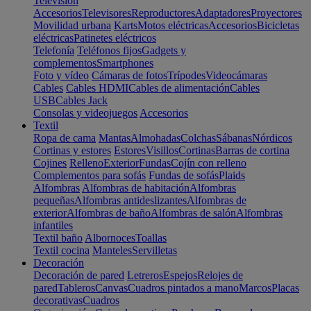
Televisión
Accesorios
Televisores
Reproductores
Adaptadores
Proyectores
Movilidad urbana
Karts
Motos eléctricas
Accesorios
Bicicletas
eléctricas
Patinetes eléctricos
Telefonía
Teléfonos fijos
Gadgets y
complementos
Smartphones
Foto y vídeo
Cámaras de fotos
Trípodes
Videocámaras
Cables
Cables HDMI
Cables de alimentación
Cables
USB
Cables Jack
Consolas y videojuegos
Accesorios
Textil
Ropa de cama
Mantas
Almohadas
Colchas
Sábanas
Nórdicos
Cortinas y estores
Estores
Visillos
Cortinas
Barras de cortina
Cojines
Relleno
Exterior
Fundas
Cojín con relleno
Complementos para sofás
Fundas de sofás
Plaids
Alfombras
Alfombras de habitación
Alfombras
pequeñas
Alfombras antideslizantes
Alfombras de
exterior
Alfombras de baño
Alfombras de salón
Alfombras
infantiles
Textil baño
Albornoces
Toallas
Textil cocina
Manteles
Servilletas
Decoración
Decoración de pared
Letreros
Espejos
Relojes de
pared
Tableros
Canvas
Cuadros pintados a mano
Marcos
Placas
decorativas
Cuadros