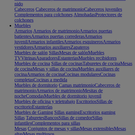
nido
Cabeceros
Cabeceros de matrimonio
Cabeceros juveniles
Complementos para colchones
Almohadas
Protectores de
colchones
Muebles
Armarios
Armarios de matrimonio
Armarios puertas
batientes
Armarios puertas correderas
Armarios
juvenil
Armarios infantiles
Armarios esquineros
Armarios
vestidores
Armarios auxiliares
Zapateros
Muebles de salón
Sillas
Mesas de salón
Muebles
TV
Vitrinas
Aparadores
Estanterias
Muebles recibidores
Muebles de cocina
Sillas de cocinas
Taburetes de cocina
Mesas
de cocina
Mesas y sillas de cocina
Muebles auxiliares de
cocina
Armarios de cocina
Cocinas modulares
Cocinas
completas
Cocinas a medida
Muebles de dormitorio
Camas matrimonio
Cabeceros de
matrimonio
Armarios de matrimonio
Mesitas de
noche
Comodas
Muebles de dormitorio juvenil
Muebles de oficina y teletrabajo
Escritorios
Sillas de
escritorio
Estanterías
Muebles de Gaming
Sillas gaming
Escritorios gaming
Sillas
Taburetes
Bancos
Sillas de comedor
Sillas
infantiles
Complementos para sillas
Mesas
Conjuntos de mesas y sillas
Mesas extensibles
Mesas
altas
Mesas multiusos