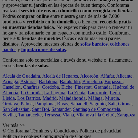
y aprovechar tu
jardín
en las épocas de buen tiempo. Conforama
realiza el
servicio de envío a domicilio como recogida en tienda.
Podrás
comprar online
entre nuestra gama de más de 7.000
productos y
recibirlo en tu domicilio
, o bien con
recogida gratis
en nuestras tiendas física.
No esperes más para crear o renovar tu
hogar y transformarlo en un espacio con mucho estilo. Conforama
tiene 300
tiendas de muebles
físicas distribuidas en
6 países
distintos. Aproveche nuestras ofertas de
sofas baratos
,
colchones
baratos
y
liquidaciones de sofas
.
Conforama solo comercializa a través de su website o, físicamente,
en sus
tiendas de sofás
.
Alcalá de Guadaíra
,
Alcalá de Henares
,
Alcorcón
,
Alfafar
,
Alicante
,
Arinaga
,
Asturias
,
Badalona
,
Barakaldo
,
Barcelona
,
Burjassot
,
Castellón
,
Chafiras
,
Cordoba
,
Elche
,
Finestrat
,
Granada
,
Huércal de
Almería
,
La Coruña
,
La Laguna
,
La Zenia
,
Lanzarote
,
León
,
Lleida
,
Los Barrios
,
Madrid
,
Majadahonda
,
Málaga
,
Murcia
,
Orotava
,
Palma
,
Pamplona
,
Rivas
,
Sabadell
,
Sagunto
,
Salt, Girona
,
San Sebastian
,
Sant Boi
,
Santander
,
Santiago de Compostela
,
Sevilla
,
Tamaraceite
,
Terrassa
,
Viana
,
Vilanova i la Geltrú
,
Zaragoza
Ver más >>
© Conforama
Términos y Condiciones
Política de privacidad
Política de cookies
Configuración de Cookies