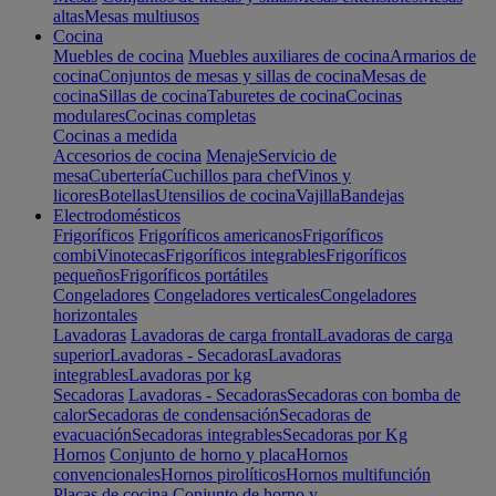
altas
Mesas multiusos
Cocina
Muebles de cocina
Muebles auxiliares de cocina
Armarios de
cocina
Conjuntos de mesas y sillas de cocina
Mesas de
cocina
Sillas de cocina
Taburetes de cocina
Cocinas
modulares
Cocinas completas
Cocinas a medida
Accesorios de cocina
Menaje
Servicio de
mesa
Cubertería
Cuchillos para chef
Vinos y
licores
Botellas
Utensilios de cocina
Vajilla
Bandejas
Electrodomésticos
Frigoríficos
Frigoríficos americanos
Frigoríficos
combi
Vinotecas
Frigoríficos integrables
Frigoríficos
pequeños
Frigoríficos portátiles
Congeladores
Congeladores verticales
Congeladores
horizontales
Lavadoras
Lavadoras de carga frontal
Lavadoras de carga
superior
Lavadoras - Secadoras
Lavadoras
integrables
Lavadoras por kg
Secadoras
Lavadoras - Secadoras
Secadoras con bomba de
calor
Secadoras de condensación
Secadoras de
evacuación
Secadoras integrables
Secadoras por Kg
Hornos
Conjunto de horno y placa
Hornos
convencionales
Hornos pirolíticos
Hornos multifunción
Placas de cocina
Conjunto de horno y