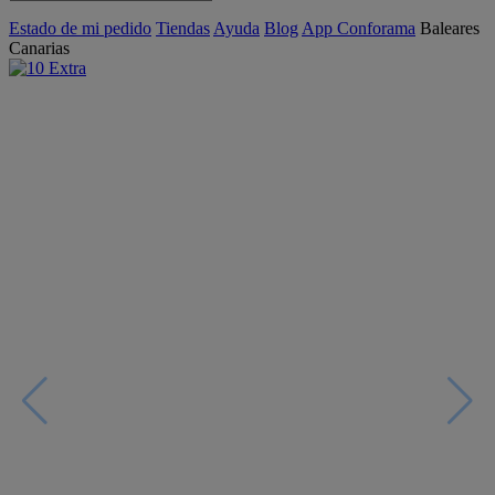
Estado de mi pedido
Tiendas
Ayuda
Blog
App Conforama
Baleares
Canarias