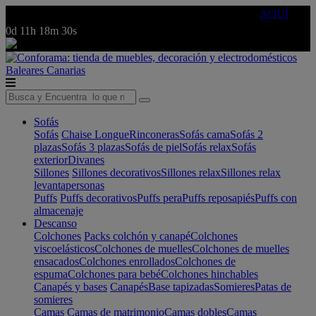
🔵Cambia tu electro con
-10% EXTRA
de descuento ☑️
AQUÍ
0d
11h
18m
30s
Baleares
Canarias
Sofás
Sofás
Chaise Longue
Rinconeras
Sofás cama
Sofás 2
plazas
Sofás 3 plazas
Sofás de piel
Sofás relax
Sofás
exterior
Divanes
Sillones
Sillones decorativos
Sillones relax
Sillones relax
levantapersonas
Puffs
Puffs decorativos
Puffs pera
Puffs reposapiés
Puffs con
almacenaje
Descanso
Colchones
Packs colchón y canapé
Colchones
viscoelásticos
Colchones de muelles
Colchones de muelles
ensacados
Colchones enrollados
Colchones de
espuma
Colchones para bebé
Colchones hinchables
Canapés y bases
Canapés
Base tapizadas
Somieres
Patas de
somieres
Camas
Camas de matrimonio
Camas dobles
Camas