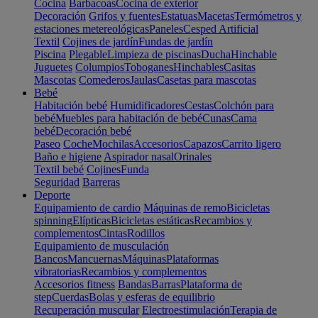
Cocina
Barbacoas
Cocina de exterior
Decoración
Grifos y fuentes
Estatuas
Macetas
Termómetros y
estaciones metereológicas
Paneles
Cesped Artificial
Textil
Cojines de jardín
Fundas de jardín
Piscina
Plegable
Limpieza de piscinas
Ducha
Hinchable
Juguetes
Columpios
Toboganes
Hinchables
Casitas
Mascotas
Comederos
Jaulas
Casetas para mascotas
Bebé
Habitación bebé
Humidificadores
Cestas
Colchón para
bebé
Muebles para habitación de bebé
Cunas
Cama
bebé
Decoración bebé
Paseo
Coche
Mochilas
Accesorios
Capazos
Carrito ligero
Baño e higiene
Aspirador nasal
Orinales
Textil bebé
Cojines
Funda
Seguridad
Barreras
Deporte
Equipamiento de cardio
Máquinas de remo
Bicicletas
spinning
Elípticas
Bicicletas estáticas
Recambios y
complementos
Cintas
Rodillos
Equipamiento de musculación
Bancos
Mancuernas
Máquinas
Plataformas
vibratorias
Recambios y complementos
Accesorios fitness
Bandas
Barras
Plataforma de
step
Cuerdas
Bolas y esferas de equilibrio
Recuperación muscular
Electroestimulación
Terapia de