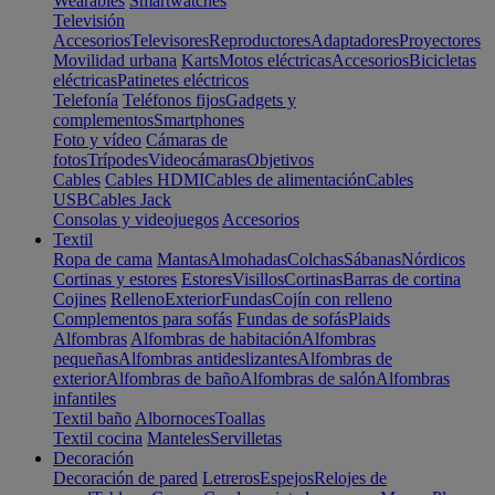
Wearables
Smartwatches
Televisión
Accesorios
Televisores
Reproductores
Adaptadores
Proyectores
Movilidad urbana
Karts
Motos eléctricas
Accesorios
Bicicletas
eléctricas
Patinetes eléctricos
Telefonía
Teléfonos fijos
Gadgets y
complementos
Smartphones
Foto y vídeo
Cámaras de
fotos
Trípodes
Videocámaras
Objetivos
Cables
Cables HDMI
Cables de alimentación
Cables
USB
Cables Jack
Consolas y videojuegos
Accesorios
Textil
Ropa de cama
Mantas
Almohadas
Colchas
Sábanas
Nórdicos
Cortinas y estores
Estores
Visillos
Cortinas
Barras de cortina
Cojines
Relleno
Exterior
Fundas
Cojín con relleno
Complementos para sofás
Fundas de sofás
Plaids
Alfombras
Alfombras de habitación
Alfombras
pequeñas
Alfombras antideslizantes
Alfombras de
exterior
Alfombras de baño
Alfombras de salón
Alfombras
infantiles
Textil baño
Albornoces
Toallas
Textil cocina
Manteles
Servilletas
Decoración
Decoración de pared
Letreros
Espejos
Relojes de