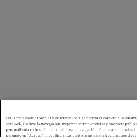
Utilizamos cookies propias y de terceros para garantizar el correcto funcionami
sitio web, analizar la navegación, mejorar nuestros servicios y mostrarte public
personalizada en función de tus hábitos de navegación. Puedes aceptar todas la
pulsando en “Aceptar”, o configurar tus preferencias para seleccionar qué tipos