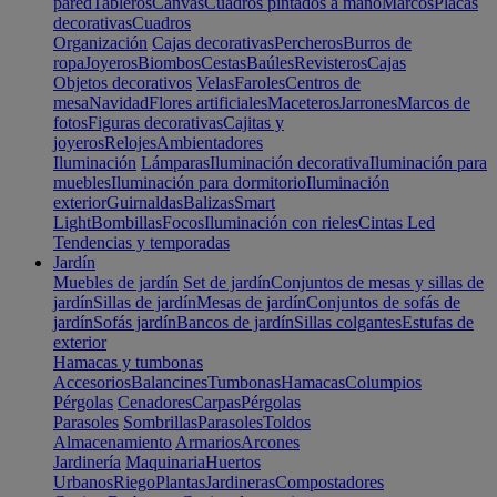
pared
Tableros
Canvas
Cuadros pintados a mano
Marcos
Placas
decorativas
Cuadros
Organización
Cajas decorativas
Percheros
Burros de
ropa
Joyeros
Biombos
Cestas
Baúles
Revisteros
Cajas
Objetos decorativos
Velas
Faroles
Centros de
mesa
Navidad
Flores artificiales
Maceteros
Jarrones
Marcos de
fotos
Figuras decorativas
Cajitas y
joyeros
Relojes
Ambientadores
Iluminación
Lámparas
Iluminación decorativa
Iluminación para
muebles
Iluminación para dormitorio
Iluminación
exterior
Guirnaldas
Balizas
Smart
Light
Bombillas
Focos
Iluminación con rieles
Cintas Led
Tendencias y temporadas
Jardín
Muebles de jardín
Set de jardín
Conjuntos de mesas y sillas de
jardín
Sillas de jardín
Mesas de jardín
Conjuntos de sofás de
jardín
Sofás jardín
Bancos de jardín
Sillas colgantes
Estufas de
exterior
Hamacas y tumbonas
Accesorios
Balancines
Tumbonas
Hamacas
Columpios
Pérgolas
Cenadores
Carpas
Pérgolas
Parasoles
Sombrillas
Parasoles
Toldos
Almacenamiento
Armarios
Arcones
Jardinería
Maquinaria
Huertos
Urbanos
Riego
Plantas
Jardineras
Compostadores