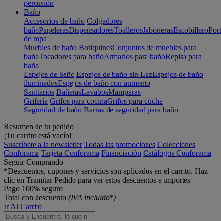
percusión
Baño
Accesorios de baño
Colgadores
baño
Papeleras
Dispensadores
Toalleros
Jaboneras
Escobillero
Port
de ropa
Muebles de baño
Botiquines
Conjuntos de muebles para
baño
Tocadores para baño
Armarios para baño
Repisa para
baño
Espejos de baño
Espejos de baño sin Luz
Espejos de baño
iluminados
Espejos de baño con aumento
Sanitarios
Bañeras
Lavabos
Mamparas
Grifería
Grifos para cocina
Grifos para ducha
Seguridad de baño
Barras de seguridad para baño
Resumen de tu pedido
¡Tu carrito está vacío!
Suscríbete a la newsletter
Todas las promociones
Colecciones
Conforama
Tarjeta Conforama
Financiación
Catálogos Conforama
Seguir Comprando
*Descuentos, cupones y servicios son aplicados en el carrito. Haz
clic en Tramitar Pedido para ver estos descuentos e importes
Pago 100% seguro
Total con descuento
(IVA incluido*)
Ir Al Carrito