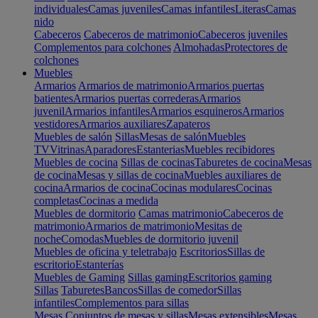
individuales
Camas juveniles
Camas infantiles
Literas
Camas
nido
Cabeceros
Cabeceros de matrimonio
Cabeceros juveniles
Complementos para colchones
Almohadas
Protectores de
colchones
Muebles
Armarios
Armarios de matrimonio
Armarios puertas
batientes
Armarios puertas correderas
Armarios
juvenil
Armarios infantiles
Armarios esquineros
Armarios
vestidores
Armarios auxiliares
Zapateros
Muebles de salón
Sillas
Mesas de salón
Muebles
TV
Vitrinas
Aparadores
Estanterias
Muebles recibidores
Muebles de cocina
Sillas de cocinas
Taburetes de cocina
Mesas
de cocina
Mesas y sillas de cocina
Muebles auxiliares de
cocina
Armarios de cocina
Cocinas modulares
Cocinas
completas
Cocinas a medida
Muebles de dormitorio
Camas matrimonio
Cabeceros de
matrimonio
Armarios de matrimonio
Mesitas de
noche
Comodas
Muebles de dormitorio juvenil
Muebles de oficina y teletrabajo
Escritorios
Sillas de
escritorio
Estanterías
Muebles de Gaming
Sillas gaming
Escritorios gaming
Sillas
Taburetes
Bancos
Sillas de comedor
Sillas
infantiles
Complementos para sillas
Mesas
Conjuntos de mesas y sillas
Mesas extensibles
Mesas