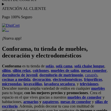
ATENCIÓN AL CLIENTE
Pago 100% Seguro
¡Nueva app!
Conforama, tu tienda de muebles,
decoración y electrodomésticos
Conforama
es tu tienda de
sofás
,
sofá cama
,
sofá chaise longue
,
sillón
,
sillón relax
,
colchones
,
muebles de salón
,
mesas comedor
,
dormitorio de juvenil
,
dormitorio de matrimonio
,
canapés
,
cocinas a medida
,
decoración
,
electrodomésticos
,
frigoríficos
,
microondas
,
lavavajillas
,
lavadora secadora
, y
televisiones
.
Descubre nuestra amplia variedad de estilos en cualquier
muebles
para tu hogar,
con los mejores precios y promociones
. Crea el
espacio en el que vives gracias a nuestros
muebles de comedor
y
habitaciones,
armarios
y
zapateros
,
mesas de comedor
y
sillas de
escritorio
. Además, podrás decorar tu casa con multitud de
artículos, tener el mejor ocio con los productos de
imagen y sonido