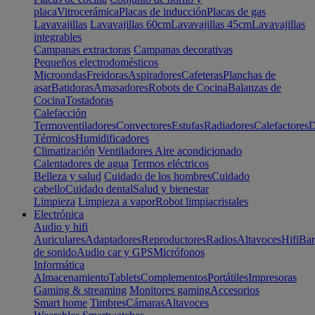
placa
Vitrocerámica
Placas de inducción
Placas de gas
Lavavajillas
Lavavajillas 60cm
Lavavajillas 45cm
Lavavajillas
integrables
Campanas extractoras
Campanas decorativas
Pequeños electrodomésticos
Microondas
Freidoras
Aspiradores
Cafeteras
Planchas de
asar
Batidoras
Amasadores
Robots de Cocina
Balanzas de
Cocina
Tostadoras
Calefacción
Termoventiladores
Convectores
Estufas
Radiadores
Calefactores
D
Térmicos
Humidificadores
Climatización
Ventiladores
Aire acondicionado
Calentadores de agua
Termos eléctricos
Belleza y salud
Cuidado de los hombres
Cuidado
cabello
Cuidado dental
Salud y bienestar
Limpieza
Limpieza a vapor
Robot limpiacristales
Electrónica
Audio y hifi
Auriculares
Adaptadores
Reproductores
Radios
Altavoces
Hifi
Bar
de sonido
Audio car y GPS
Micrófonos
Informática
Almacenamiento
Tablets
Complementos
Portátiles
Impresoras
Gaming & streaming
Monitores gaming
Accesorios
Smart home
Timbres
Cámaras
Altavoces