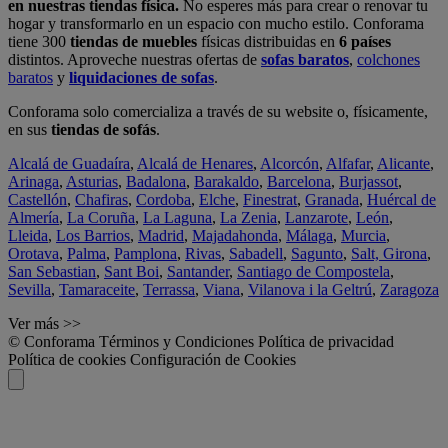
en nuestras tiendas física.
No esperes más para crear o renovar tu
hogar y transformarlo en un espacio con mucho estilo. Conforama
tiene 300
tiendas de muebles
físicas distribuidas en
6 países
distintos. Aproveche nuestras ofertas de
sofas baratos
,
colchones
baratos
y
liquidaciones de sofas
.
Conforama solo comercializa a través de su website o, físicamente,
en sus
tiendas de sofás
.
Alcalá de Guadaíra
,
Alcalá de Henares
,
Alcorcón
,
Alfafar
,
Alicante
,
Arinaga
,
Asturias
,
Badalona
,
Barakaldo
,
Barcelona
,
Burjassot
,
Castellón
,
Chafiras
,
Cordoba
,
Elche
,
Finestrat
,
Granada
,
Huércal de
Almería
,
La Coruña
,
La Laguna
,
La Zenia
,
Lanzarote
,
León
,
Lleida
,
Los Barrios
,
Madrid
,
Majadahonda
,
Málaga
,
Murcia
,
Orotava
,
Palma
,
Pamplona
,
Rivas
,
Sabadell
,
Sagunto
,
Salt, Girona
,
San Sebastian
,
Sant Boi
,
Santander
,
Santiago de Compostela
,
Sevilla
,
Tamaraceite
,
Terrassa
,
Viana
,
Vilanova i la Geltrú
,
Zaragoza
Ver más >>
© Conforama
Términos y Condiciones
Política de privacidad
Política de cookies
Configuración de Cookies