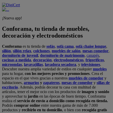
¡Nueva app!
Conforama, tu tienda de muebles,
decoración y electrodomésticos
Conforama
es tu tienda de
sofás
,
sofá cama
,
sofá chaise longue
,
sillón
,
sillón relax
,
colchones
,
muebles de salón
,
mesas comedor
,
dormitorio de juvenil
,
dormitorio de matrimonio
,
canapés
,
cocinas a medida
,
decoración
,
electrodomésticos
,
frigoríficos
,
microondas
,
lavavajillas
,
lavadora secadora
, y
televisiones
.
Descubre nuestra amplia variedad de estilos en cualquier
muebles
para tu hogar,
con los mejores precios y promociones
. Crea el
espacio en el que vives gracias a nuestros
muebles de comedor
y
habitaciones,
armarios
y
zapateros
,
mesas de comedor
y
sillas de
escritorio
. Además, podrás decorar tu casa con multitud de
artículos, tener el mejor ocio con los productos de
imagen y sonido
y aprovechar tu
jardín
en las épocas de buen tiempo. Conforama
realiza el
servicio de envío a domicilio como recogida en tienda.
Podrás
comprar online
entre nuestra gama de más de 7.000
productos y
recibirlo en tu domicilio
, o bien con
recogida gratis