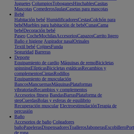
Juguetes
Columpios
Toboganes
Hinchables
Casitas
Mascotas
Comederos
Jaulas
Casetas para mascotas
Bebé
Habitación bebé
Humidificadores
Cestas
Colchón para
bebé
Muebles para habitación de bebé
Cunas
Cama
bebé
Decoración bebé
Paseo
Coche
Mochilas
Accesorios
Capazos
Carrito ligero
Baño e higiene
Aspirador nasal
Orinales
Textil bebé
Cojines
Funda
Seguridad
Barreras
Deporte
Equipamiento de cardio
Máquinas de remo
Bicicletas
spinning
Elípticas
Bicicletas estáticas
Recambios y
complementos
Cintas
Rodillos
Equipamiento de musculación
Bancos
Mancuernas
Máquinas
Plataformas
vibratorias
Recambios y complementos
Accesorios fitness
Bandas
Barras
Plataforma de
step
Cuerdas
Bolas y esferas de equilibrio
Recuperación muscular
Electroestimulación
Terapia de
percusión
Baño
Accesorios de baño
Colgadores
baño
Papeleras
Dispensadores
Toalleros
Jaboneras
Escobillero
Port
de ropa