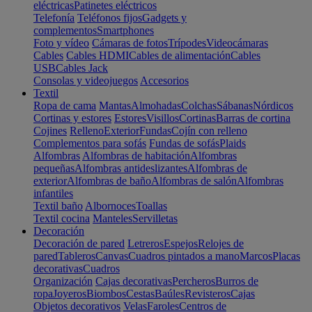
eléctricas
Patinetes eléctricos
Telefonía
Teléfonos fijos
Gadgets y
complementos
Smartphones
Foto y vídeo
Cámaras de fotos
Trípodes
Videocámaras
Cables
Cables HDMI
Cables de alimentación
Cables
USB
Cables Jack
Consolas y videojuegos
Accesorios
Textil
Ropa de cama
Mantas
Almohadas
Colchas
Sábanas
Nórdicos
Cortinas y estores
Estores
Visillos
Cortinas
Barras de cortina
Cojines
Relleno
Exterior
Fundas
Cojín con relleno
Complementos para sofás
Fundas de sofás
Plaids
Alfombras
Alfombras de habitación
Alfombras
pequeñas
Alfombras antideslizantes
Alfombras de
exterior
Alfombras de baño
Alfombras de salón
Alfombras
infantiles
Textil baño
Albornoces
Toallas
Textil cocina
Manteles
Servilletas
Decoración
Decoración de pared
Letreros
Espejos
Relojes de
pared
Tableros
Canvas
Cuadros pintados a mano
Marcos
Placas
decorativas
Cuadros
Organización
Cajas decorativas
Percheros
Burros de
ropa
Joyeros
Biombos
Cestas
Baúles
Revisteros
Cajas
Objetos decorativos
Velas
Faroles
Centros de