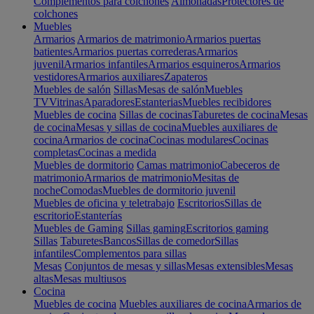
Complementos para colchones
Almohadas
Protectores de
colchones
Muebles
Armarios
Armarios de matrimonio
Armarios puertas
batientes
Armarios puertas correderas
Armarios
juvenil
Armarios infantiles
Armarios esquineros
Armarios
vestidores
Armarios auxiliares
Zapateros
Muebles de salón
Sillas
Mesas de salón
Muebles
TV
Vitrinas
Aparadores
Estanterias
Muebles recibidores
Muebles de cocina
Sillas de cocinas
Taburetes de cocina
Mesas
de cocina
Mesas y sillas de cocina
Muebles auxiliares de
cocina
Armarios de cocina
Cocinas modulares
Cocinas
completas
Cocinas a medida
Muebles de dormitorio
Camas matrimonio
Cabeceros de
matrimonio
Armarios de matrimonio
Mesitas de
noche
Comodas
Muebles de dormitorio juvenil
Muebles de oficina y teletrabajo
Escritorios
Sillas de
escritorio
Estanterías
Muebles de Gaming
Sillas gaming
Escritorios gaming
Sillas
Taburetes
Bancos
Sillas de comedor
Sillas
infantiles
Complementos para sillas
Mesas
Conjuntos de mesas y sillas
Mesas extensibles
Mesas
altas
Mesas multiusos
Cocina
Muebles de cocina
Muebles auxiliares de cocina
Armarios de