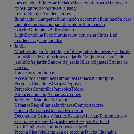
mesa
Navidad
Flores artificiales
Maceteros
Jarrones
Marcos de
fotos
Figuras decorativas
Cajitas y
joyeros
Relojes
Ambientadores
Iluminación
Lámparas
Iluminación decorativa
Iluminación para
muebles
Iluminación para dormitorio
Iluminación
exterior
Guirnaldas
Balizas
Smart
Light
Bombillas
Focos
Iluminación con rieles
Cintas Led
Tendencias y temporadas
Jardín
Muebles de jardín
Set de jardín
Conjuntos de mesas y sillas de
jardín
Sillas de jardín
Mesas de jardín
Conjuntos de sofás de
jardín
Sofás jardín
Bancos de jardín
Sillas colgantes
Estufas de
exterior
Hamacas y tumbonas
Accesorios
Balancines
Tumbonas
Hamacas
Columpios
Pérgolas
Cenadores
Carpas
Pérgolas
Parasoles
Sombrillas
Parasoles
Toldos
Almacenamiento
Armarios
Arcones
Jardinería
Maquinaria
Huertos
Urbanos
Riego
Plantas
Jardineras
Compostadores
Cocina
Barbacoas
Cocina de exterior
Decoración
Grifos y fuentes
Estatuas
Macetas
Termómetros y
estaciones metereológicas
Paneles
Cesped Artificial
Textil
Cojines de jardín
Fundas de jardín
Piscina
Plegable
Limpieza de piscinas
Ducha
Hinchable