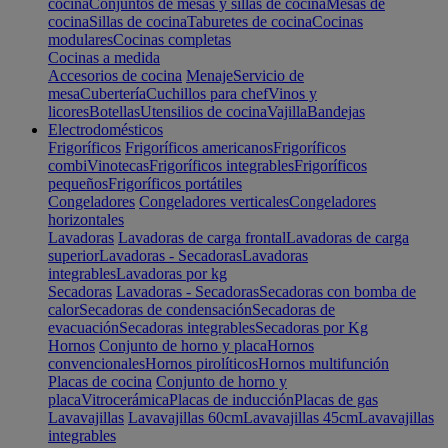
cocina
Conjuntos de mesas y sillas de cocina
Mesas de
cocina
Sillas de cocina
Taburetes de cocina
Cocinas
modulares
Cocinas completas
Cocinas a medida
Accesorios de cocina
Menaje
Servicio de
mesa
Cubertería
Cuchillos para chef
Vinos y
licores
Botellas
Utensilios de cocina
Vajilla
Bandejas
Electrodomésticos
Frigoríficos
Frigoríficos americanos
Frigoríficos
combi
Vinotecas
Frigoríficos integrables
Frigoríficos
pequeños
Frigoríficos portátiles
Congeladores
Congeladores verticales
Congeladores
horizontales
Lavadoras
Lavadoras de carga frontal
Lavadoras de carga
superior
Lavadoras - Secadoras
Lavadoras
integrables
Lavadoras por kg
Secadoras
Lavadoras - Secadoras
Secadoras con bomba de
calor
Secadoras de condensación
Secadoras de
evacuación
Secadoras integrables
Secadoras por Kg
Hornos
Conjunto de horno y placa
Hornos
convencionales
Hornos pirolíticos
Hornos multifunción
Placas de cocina
Conjunto de horno y
placa
Vitrocerámica
Placas de inducción
Placas de gas
Lavavajillas
Lavavajillas 60cm
Lavavajillas 45cm
Lavavajillas
integrables