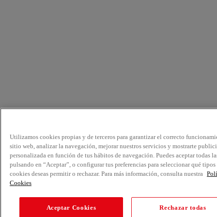
Utilizamos cookies propias y de terceros para garantizar el correcto funcionami
sitio web, analizar la navegación, mejorar nuestros servicios y mostrarte public
personalizada en función de tus hábitos de navegación. Puedes aceptar todas la
pulsando en “Aceptar”, o configurar tus preferencias para seleccionar qué tipos
cookies deseas permitir o rechazar. Para más información, consulta nuestra
Pol
Cookies
Aceptar Cookies
Rechazar todas