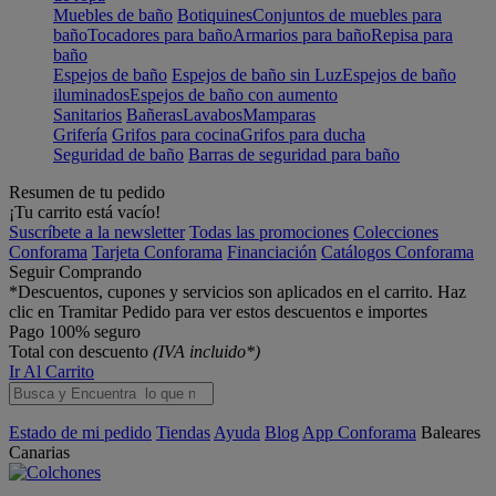
Muebles de baño
Botiquines
Conjuntos de muebles para
baño
Tocadores para baño
Armarios para baño
Repisa para
baño
Espejos de baño
Espejos de baño sin Luz
Espejos de baño
iluminados
Espejos de baño con aumento
Sanitarios
Bañeras
Lavabos
Mamparas
Grifería
Grifos para cocina
Grifos para ducha
Seguridad de baño
Barras de seguridad para baño
Resumen de tu pedido
¡Tu carrito está vacío!
Suscríbete a la newsletter
Todas las promociones
Colecciones
Conforama
Tarjeta Conforama
Financiación
Catálogos Conforama
Seguir Comprando
*Descuentos, cupones y servicios son aplicados en el carrito. Haz
clic en Tramitar Pedido para ver estos descuentos e importes
Pago 100% seguro
Total con descuento
(IVA incluido*)
Ir Al Carrito
Estado de mi pedido
Tiendas
Ayuda
Blog
App Conforama
Baleares
Canarias