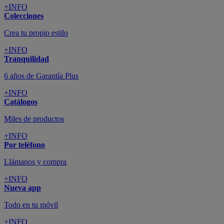
+INFO
Colecciones
Crea tu propio estilo
+INFO
Tranquilidad
6 años de Garantía Plus
+INFO
Catálogos
Miles de productos
+INFO
Por teléfono
Llámanos y compra
+INFO
Nueva app
Todo en tu móvil
+INFO