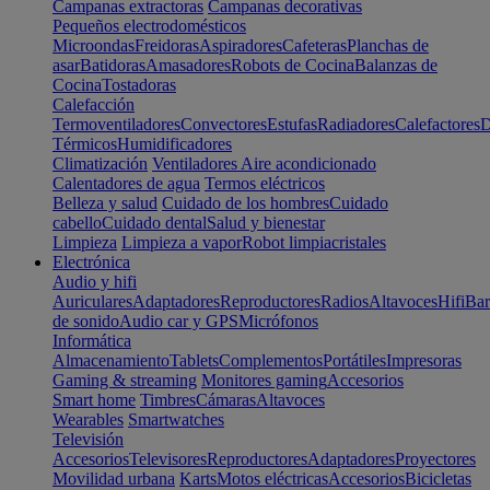
Campanas extractoras
Campanas decorativas
Pequeños electrodomésticos
Microondas
Freidoras
Aspiradores
Cafeteras
Planchas de
asar
Batidoras
Amasadores
Robots de Cocina
Balanzas de
Cocina
Tostadoras
Calefacción
Termoventiladores
Convectores
Estufas
Radiadores
Calefactores
D
Térmicos
Humidificadores
Climatización
Ventiladores
Aire acondicionado
Calentadores de agua
Termos eléctricos
Belleza y salud
Cuidado de los hombres
Cuidado
cabello
Cuidado dental
Salud y bienestar
Limpieza
Limpieza a vapor
Robot limpiacristales
Electrónica
Audio y hifi
Auriculares
Adaptadores
Reproductores
Radios
Altavoces
Hifi
Bar
de sonido
Audio car y GPS
Micrófonos
Informática
Almacenamiento
Tablets
Complementos
Portátiles
Impresoras
Gaming & streaming
Monitores gaming
Accesorios
Smart home
Timbres
Cámaras
Altavoces
Wearables
Smartwatches
Televisión
Accesorios
Televisores
Reproductores
Adaptadores
Proyectores
Movilidad urbana
Karts
Motos eléctricas
Accesorios
Bicicletas