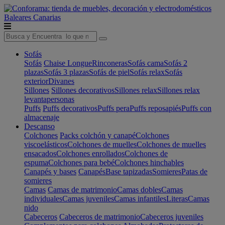
Baleares
Canarias
Sofás
Sofás
Chaise Longue
Rinconeras
Sofás cama
Sofás 2
plazas
Sofás 3 plazas
Sofás de piel
Sofás relax
Sofás
exterior
Divanes
Sillones
Sillones decorativos
Sillones relax
Sillones relax
levantapersonas
Puffs
Puffs decorativos
Puffs pera
Puffs reposapiés
Puffs con
almacenaje
Descanso
Colchones
Packs colchón y canapé
Colchones
viscoelásticos
Colchones de muelles
Colchones de muelles
ensacados
Colchones enrollados
Colchones de
espuma
Colchones para bebé
Colchones hinchables
Canapés y bases
Canapés
Base tapizadas
Somieres
Patas de
somieres
Camas
Camas de matrimonio
Camas dobles
Camas
individuales
Camas juveniles
Camas infantiles
Literas
Camas
nido
Cabeceros
Cabeceros de matrimonio
Cabeceros juveniles