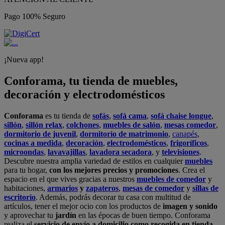
Pago 100% Seguro
¡Nueva app!
Conforama, tu tienda de muebles,
decoración y electrodomésticos
Conforama
es tu tienda de
sofás
,
sofá cama
,
sofá chaise longue
,
sillón
,
sillón relax
,
colchones
,
muebles de salón
,
mesas comedor
,
dormitorio de juvenil
,
dormitorio de matrimonio
,
canapés
,
cocinas a medida
,
decoración
,
electrodomésticos
,
frigoríficos
,
microondas
,
lavavajillas
,
lavadora secadora
, y
televisiones
.
Descubre nuestra amplia variedad de estilos en cualquier
muebles
para tu hogar,
con los mejores precios y promociones
. Crea el
espacio en el que vives gracias a nuestros
muebles de comedor
y
habitaciones,
armarios
y
zapateros
,
mesas de comedor
y
sillas de
escritorio
. Además, podrás decorar tu casa con multitud de
artículos, tener el mejor ocio con los productos de
imagen y sonido
y aprovechar tu
jardín
en las épocas de buen tiempo. Conforama
realiza el
servicio de envío a domicilio como recogida en tienda.