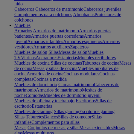
nido
Cabeceros
Cabeceros de matrimonio
Cabeceros juveniles
Complementos para colchones
Almohadas
Protectores de
colchones
Muebles
Armarios
Armarios de matrimonio
Armarios puertas
batientes
Armarios puertas correderas
Armarios
juvenil
Armarios infantiles
Armarios esquineros
Armarios
vestidores
Armarios auxiliares
Zapateros
Muebles de salón
Sillas
Mesas de salón
Muebles
TV
Vitrinas
Aparadores
Estanterias
Muebles recibidores
Muebles de cocina
Sillas de cocinas
Taburetes de cocina
Mesas
de cocina
Mesas y sillas de cocina
Muebles auxiliares de
cocina
Armarios de cocina
Cocinas modulares
Cocinas
completas
Cocinas a medida
Muebles de dormitorio
Camas matrimonio
Cabeceros de
matrimonio
Armarios de matrimonio
Mesitas de
noche
Comodas
Muebles de dormitorio juvenil
Muebles de oficina y teletrabajo
Escritorios
Sillas de
escritorio
Estanterías
Muebles de Gaming
Sillas gaming
Escritorios gaming
Sillas
Taburetes
Bancos
Sillas de comedor
Sillas
infantiles
Complementos para sillas
Mesas
Conjuntos de mesas y sillas
Mesas extensibles
Mesas
altas
Mesas multiusos