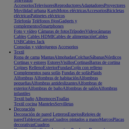
Televisión
Accesorios
Televisores
Reproductores
Adaptadores
Proyectores
Movilidad urbana
Karts
Motos eléctricas
Accesorios
Bicicletas
eléctricas
Patinetes eléctricos
Telefonía
Teléfonos fijos
Gadgets y
complementos
Smartphones
Foto y vídeo
Cámaras de fotos
Trípodes
Videocámaras
Cables
Cables HDMI
Cables de alimentación
Cables
USB
Cables Jack
Consolas y videojuegos
Accesorios
Textil
Ropa de cama
Mantas
Almohadas
Colchas
Sábanas
Nórdicos
Cortinas y estores
Estores
Visillos
Cortinas
Barras de cortina
Cojines
Relleno
Exterior
Fundas
Cojín con relleno
Complementos para sofás
Fundas de sofás
Plaids
Alfombras
Alfombras de habitación
Alfombras
pequeñas
Alfombras antideslizantes
Alfombras de
exterior
Alfombras de baño
Alfombras de salón
Alfombras
infantiles
Textil baño
Albornoces
Toallas
Textil cocina
Manteles
Servilletas
Decoración
Decoración de pared
Letreros
Espejos
Relojes de
pared
Tableros
Canvas
Cuadros pintados a mano
Marcos
Placas
decorativas
Cuadros