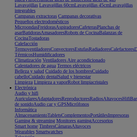
Lavavajillas
Lavavajillas 60cm
Lavavajillas 45cm
Lavavajillas
integrables
Campanas extractoras
Campanas decorativas
Pequeños electrodomésticos
Microondas
Freidoras
Aspiradores
Cafeteras
Planchas de
asar
Batidoras
Amasadores
Robots de Cocina
Balanzas de
Cocina
Tostadoras
Calefacción
Termoventiladores
Convectores
Estufas
Radiadores
Calefactores
D
Térmicos
Humidificadores
Climatización
Ventiladores
Aire acondicionado
Calentadores de agua
Termos eléctricos
Belleza y salud
Cuidado de los hombres
Cuidado
cabello
Cuidado dental
Salud y bienestar
Limpieza
Limpieza a vapor
Robot limpiacristales
Electrónica
Audio y hifi
Auriculares
Adaptadores
Reproductores
Radios
Altavoces
Hifi
Bar
de sonido
Audio car y GPS
Micrófonos
Informática
Almacenamiento
Tablets
Complementos
Portátiles
Impresoras
Gaming & streaming
Monitores gaming
Accesorios
Smart home
Timbres
Cámaras
Altavoces
Wearables
Smartwatches