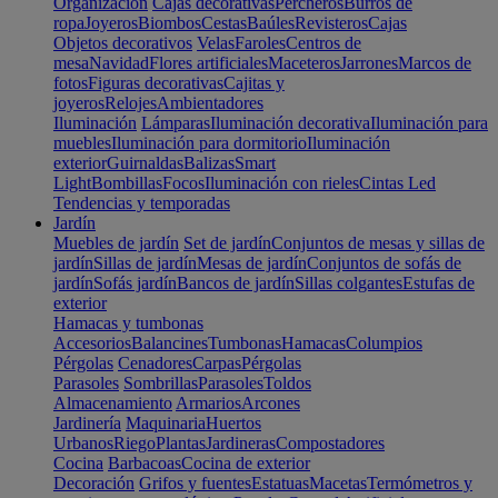
Organización
Cajas decorativas
Percheros
Burros de
ropa
Joyeros
Biombos
Cestas
Baúles
Revisteros
Cajas
Objetos decorativos
Velas
Faroles
Centros de
mesa
Navidad
Flores artificiales
Maceteros
Jarrones
Marcos de
fotos
Figuras decorativas
Cajitas y
joyeros
Relojes
Ambientadores
Iluminación
Lámparas
Iluminación decorativa
Iluminación para
muebles
Iluminación para dormitorio
Iluminación
exterior
Guirnaldas
Balizas
Smart
Light
Bombillas
Focos
Iluminación con rieles
Cintas Led
Tendencias y temporadas
Jardín
Muebles de jardín
Set de jardín
Conjuntos de mesas y sillas de
jardín
Sillas de jardín
Mesas de jardín
Conjuntos de sofás de
jardín
Sofás jardín
Bancos de jardín
Sillas colgantes
Estufas de
exterior
Hamacas y tumbonas
Accesorios
Balancines
Tumbonas
Hamacas
Columpios
Pérgolas
Cenadores
Carpas
Pérgolas
Parasoles
Sombrillas
Parasoles
Toldos
Almacenamiento
Armarios
Arcones
Jardinería
Maquinaria
Huertos
Urbanos
Riego
Plantas
Jardineras
Compostadores
Cocina
Barbacoas
Cocina de exterior
Decoración
Grifos y fuentes
Estatuas
Macetas
Termómetros y