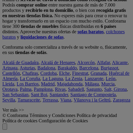
Podrás
comprar online
entre nuestra gama de más de 7.000
productos y
recibirlo en tu domicilio
, o bien con
recogida gratis
en nuestras tiendas física.
No esperes más para crear o renovar tu
hogar y transformarlo en un espacio con mucho estilo. Conforama
tiene 300
tiendas de muebles
físicas distribuidas en
6 países
distintos. Aproveche nuestras ofertas de
sofas baratos
,
colchones
baratos
y
liquidaciones de sofas
.
Conforama solo comercializa a través de su website o, físicamente,
en sus
tiendas de sofás
.
Alcalá de Guadaíra
,
Alcalá de Henares
,
Alcorcón
,
Alfafar
,
Alicante
,
Arinaga
,
Asturias
,
Badalona
,
Barakaldo
,
Barcelona
,
Burjassot
,
Castellón
,
Chafiras
,
Cordoba
,
Elche
,
Finestrat
,
Granada
,
Huércal de
Almería
,
La Coruña
,
La Laguna
,
La Zenia
,
Lanzarote
,
León
,
Lleida
,
Los Barrios
,
Madrid
,
Majadahonda
,
Málaga
,
Murcia
,
Orotava
,
Palma
,
Pamplona
,
Rivas
,
Sabadell
,
Sagunto
,
Salt, Girona
,
San Sebastian
,
Sant Boi
,
Santander
,
Santiago de Compostela
,
Sevilla
,
Tamaraceite
,
Terrassa
,
Viana
,
Vilanova i la Geltrú
,
Zaragoza
Ver más >>
© Conforama
Términos y Condiciones
Política de privacidad
Política de cookies
Configuración de Cookies