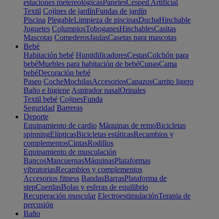
estaciones metereológicas
Paneles
Cesped Artificial
Textil
Cojines de jardín
Fundas de jardín
Piscina
Plegable
Limpieza de piscinas
Ducha
Hinchable
Juguetes
Columpios
Toboganes
Hinchables
Casitas
Mascotas
Comederos
Jaulas
Casetas para mascotas
Bebé
Habitación bebé
Humidificadores
Cestas
Colchón para
bebé
Muebles para habitación de bebé
Cunas
Cama
bebé
Decoración bebé
Paseo
Coche
Mochilas
Accesorios
Capazos
Carrito ligero
Baño e higiene
Aspirador nasal
Orinales
Textil bebé
Cojines
Funda
Seguridad
Barreras
Deporte
Equipamiento de cardio
Máquinas de remo
Bicicletas
spinning
Elípticas
Bicicletas estáticas
Recambios y
complementos
Cintas
Rodillos
Equipamiento de musculación
Bancos
Mancuernas
Máquinas
Plataformas
vibratorias
Recambios y complementos
Accesorios fitness
Bandas
Barras
Plataforma de
step
Cuerdas
Bolas y esferas de equilibrio
Recuperación muscular
Electroestimulación
Terapia de
percusión
Baño