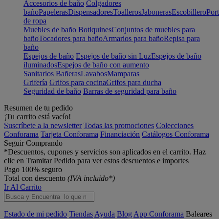
Accesorios de baño
Colgadores
baño
Papeleras
Dispensadores
Toalleros
Jaboneras
Escobillero
Port
de ropa
Muebles de baño
Botiquines
Conjuntos de muebles para
baño
Tocadores para baño
Armarios para baño
Repisa para
baño
Espejos de baño
Espejos de baño sin Luz
Espejos de baño
iluminados
Espejos de baño con aumento
Sanitarios
Bañeras
Lavabos
Mamparas
Grifería
Grifos para cocina
Grifos para ducha
Seguridad de baño
Barras de seguridad para baño
Resumen de tu pedido
¡Tu carrito está vacío!
Suscríbete a la newsletter
Todas las promociones
Colecciones
Conforama
Tarjeta Conforama
Financiación
Catálogos Conforama
Seguir Comprando
*Descuentos, cupones y servicios son aplicados en el carrito. Haz
clic en Tramitar Pedido para ver estos descuentos e importes
Pago 100% seguro
Total con descuento
(IVA incluido*)
Ir Al Carrito
Estado de mi pedido
Tiendas
Ayuda
Blog
App Conforama
Baleares