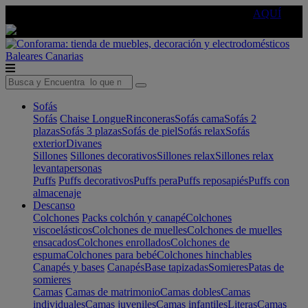
🔵Cambia tu electro con
-10% EXTRA
de descuento ☑️
AQUÍ
Baleares
Canarias
Sofás
Sofás
Chaise Longue
Rinconeras
Sofás cama
Sofás 2
plazas
Sofás 3 plazas
Sofás de piel
Sofás relax
Sofás
exterior
Divanes
Sillones
Sillones decorativos
Sillones relax
Sillones relax
levantapersonas
Puffs
Puffs decorativos
Puffs pera
Puffs reposapiés
Puffs con
almacenaje
Descanso
Colchones
Packs colchón y canapé
Colchones
viscoelásticos
Colchones de muelles
Colchones de muelles
ensacados
Colchones enrollados
Colchones de
espuma
Colchones para bebé
Colchones hinchables
Canapés y bases
Canapés
Base tapizadas
Somieres
Patas de
somieres
Camas
Camas de matrimonio
Camas dobles
Camas
individuales
Camas juveniles
Camas infantiles
Literas
Camas