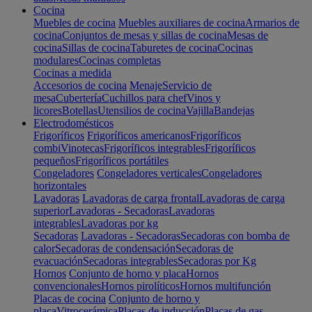
Cocina
Muebles de cocina
Muebles auxiliares de cocina
Armarios de
cocina
Conjuntos de mesas y sillas de cocina
Mesas de
cocina
Sillas de cocina
Taburetes de cocina
Cocinas
modulares
Cocinas completas
Cocinas a medida
Accesorios de cocina
Menaje
Servicio de
mesa
Cubertería
Cuchillos para chef
Vinos y
licores
Botellas
Utensilios de cocina
Vajilla
Bandejas
Electrodomésticos
Frigoríficos
Frigoríficos americanos
Frigoríficos
combi
Vinotecas
Frigoríficos integrables
Frigoríficos
pequeños
Frigoríficos portátiles
Congeladores
Congeladores verticales
Congeladores
horizontales
Lavadoras
Lavadoras de carga frontal
Lavadoras de carga
superior
Lavadoras - Secadoras
Lavadoras
integrables
Lavadoras por kg
Secadoras
Lavadoras - Secadoras
Secadoras con bomba de
calor
Secadoras de condensación
Secadoras de
evacuación
Secadoras integrables
Secadoras por Kg
Hornos
Conjunto de horno y placa
Hornos
convencionales
Hornos pirolíticos
Hornos multifunción
Placas de cocina
Conjunto de horno y
placa
Vitrocerámica
Placas de inducción
Placas de gas