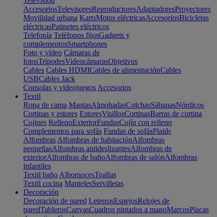
Televisión
Accesorios
Televisores
Reproductores
Adaptadores
Proyectores
Movilidad urbana
Karts
Motos eléctricas
Accesorios
Bicicletas
eléctricas
Patinetes eléctricos
Telefonía
Teléfonos fijos
Gadgets y
complementos
Smartphones
Foto y vídeo
Cámaras de
fotos
Trípodes
Videocámaras
Objetivos
Cables
Cables HDMI
Cables de alimentación
Cables
USB
Cables Jack
Consolas y videojuegos
Accesorios
Textil
Ropa de cama
Mantas
Almohadas
Colchas
Sábanas
Nórdicos
Cortinas y estores
Estores
Visillos
Cortinas
Barras de cortina
Cojines
Relleno
Exterior
Fundas
Cojín con relleno
Complementos para sofás
Fundas de sofás
Plaids
Alfombras
Alfombras de habitación
Alfombras
pequeñas
Alfombras antideslizantes
Alfombras de
exterior
Alfombras de baño
Alfombras de salón
Alfombras
infantiles
Textil baño
Albornoces
Toallas
Textil cocina
Manteles
Servilletas
Decoración
Decoración de pared
Letreros
Espejos
Relojes de
pared
Tableros
Canvas
Cuadros pintados a mano
Marcos
Placas