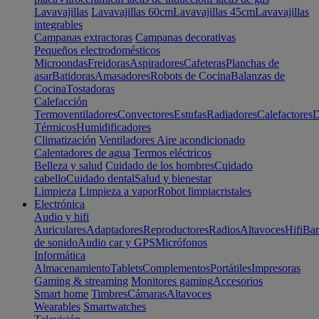
Lavavajillas
Lavavajillas 60cm
Lavavajillas 45cm
Lavavajillas
integrables
Campanas extractoras
Campanas decorativas
Pequeños electrodomésticos
Microondas
Freidoras
Aspiradores
Cafeteras
Planchas de
asar
Batidoras
Amasadores
Robots de Cocina
Balanzas de
Cocina
Tostadoras
Calefacción
Termoventiladores
Convectores
Estufas
Radiadores
Calefactores
D
Térmicos
Humidificadores
Climatización
Ventiladores
Aire acondicionado
Calentadores de agua
Termos eléctricos
Belleza y salud
Cuidado de los hombres
Cuidado
cabello
Cuidado dental
Salud y bienestar
Limpieza
Limpieza a vapor
Robot limpiacristales
Electrónica
Audio y hifi
Auriculares
Adaptadores
Reproductores
Radios
Altavoces
Hifi
Bar
de sonido
Audio car y GPS
Micrófonos
Informática
Almacenamiento
Tablets
Complementos
Portátiles
Impresoras
Gaming & streaming
Monitores gaming
Accesorios
Smart home
Timbres
Cámaras
Altavoces
Wearables
Smartwatches