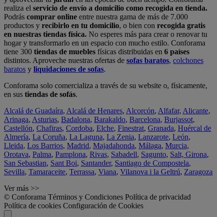
realiza el
servicio de envío a domicilio como recogida en tienda.
Podrás
comprar online
entre nuestra gama de más de 7.000
productos y
recibirlo en tu domicilio
, o bien con
recogida gratis
en nuestras tiendas física.
No esperes más para crear o renovar tu
hogar y transformarlo en un espacio con mucho estilo. Conforama
tiene 300
tiendas de muebles
físicas distribuidas en
6 países
distintos. Aproveche nuestras ofertas de
sofas baratos
,
colchones
baratos
y
liquidaciones de sofas
.
Conforama solo comercializa a través de su website o, físicamente,
en sus
tiendas de sofás
.
Alcalá de Guadaíra
,
Alcalá de Henares
,
Alcorcón
,
Alfafar
,
Alicante
,
Arinaga
,
Asturias
,
Badalona
,
Barakaldo
,
Barcelona
,
Burjassot
,
Castellón
,
Chafiras
,
Cordoba
,
Elche
,
Finestrat
,
Granada
,
Huércal de
Almería
,
La Coruña
,
La Laguna
,
La Zenia
,
Lanzarote
,
León
,
Lleida
,
Los Barrios
,
Madrid
,
Majadahonda
,
Málaga
,
Murcia
,
Orotava
,
Palma
,
Pamplona
,
Rivas
,
Sabadell
,
Sagunto
,
Salt, Girona
,
San Sebastian
,
Sant Boi
,
Santander
,
Santiago de Compostela
,
Sevilla
,
Tamaraceite
,
Terrassa
,
Viana
,
Vilanova i la Geltrú
,
Zaragoza
Ver más >>
© Conforama
Términos y Condiciones
Política de privacidad
Política de cookies
Configuración de Cookies