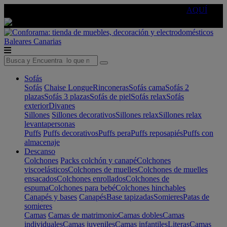
🔵Cambia tu electro con
-10% EXTRA
de descuento ☑️
AQUÍ
Baleares
Canarias
Sofás
Sofás
Chaise Longue
Rinconeras
Sofás cama
Sofás 2
plazas
Sofás 3 plazas
Sofás de piel
Sofás relax
Sofás
exterior
Divanes
Sillones
Sillones decorativos
Sillones relax
Sillones relax
levantapersonas
Puffs
Puffs decorativos
Puffs pera
Puffs reposapiés
Puffs con
almacenaje
Descanso
Colchones
Packs colchón y canapé
Colchones
viscoelásticos
Colchones de muelles
Colchones de muelles
ensacados
Colchones enrollados
Colchones de
espuma
Colchones para bebé
Colchones hinchables
Canapés y bases
Canapés
Base tapizadas
Somieres
Patas de
somieres
Camas
Camas de matrimonio
Camas dobles
Camas
individuales
Camas juveniles
Camas infantiles
Literas
Camas