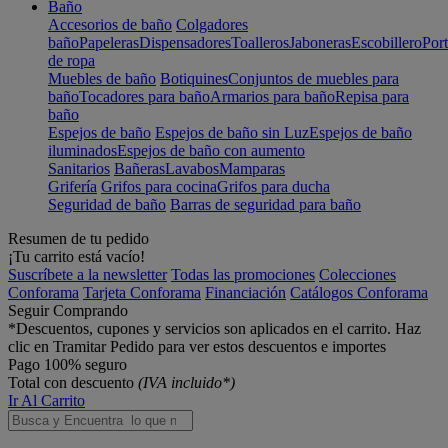
Baño
Accesorios de baño
Colgadores
baño
Papeleras
Dispensadores
Toalleros
Jaboneras
Escobillero
Port
de ropa
Muebles de baño
Botiquines
Conjuntos de muebles para
baño
Tocadores para baño
Armarios para baño
Repisa para
baño
Espejos de baño
Espejos de baño sin Luz
Espejos de baño
iluminados
Espejos de baño con aumento
Sanitarios
Bañeras
Lavabos
Mamparas
Grifería
Grifos para cocina
Grifos para ducha
Seguridad de baño
Barras de seguridad para baño
Resumen de tu pedido
¡Tu carrito está vacío!
Suscríbete a la newsletter
Todas las promociones
Colecciones
Conforama
Tarjeta Conforama
Financiación
Catálogos Conforama
Seguir Comprando
*Descuentos, cupones y servicios son aplicados en el carrito. Haz
clic en Tramitar Pedido para ver estos descuentos e importes
Pago 100% seguro
Total con descuento
(IVA incluido*)
Ir Al Carrito