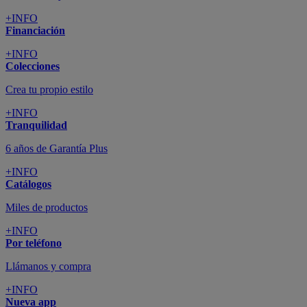
+INFO
Financiación
+INFO
Colecciones
Crea tu propio estilo
+INFO
Tranquilidad
6 años de Garantía Plus
+INFO
Catálogos
Miles de productos
+INFO
Por teléfono
Llámanos y compra
+INFO
Nueva app