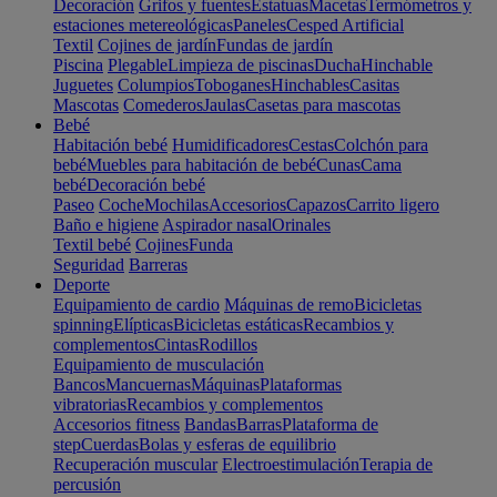
Decoración
Grifos y fuentes
Estatuas
Macetas
Termómetros y
estaciones metereológicas
Paneles
Cesped Artificial
Textil
Cojines de jardín
Fundas de jardín
Piscina
Plegable
Limpieza de piscinas
Ducha
Hinchable
Juguetes
Columpios
Toboganes
Hinchables
Casitas
Mascotas
Comederos
Jaulas
Casetas para mascotas
Bebé
Habitación bebé
Humidificadores
Cestas
Colchón para
bebé
Muebles para habitación de bebé
Cunas
Cama
bebé
Decoración bebé
Paseo
Coche
Mochilas
Accesorios
Capazos
Carrito ligero
Baño e higiene
Aspirador nasal
Orinales
Textil bebé
Cojines
Funda
Seguridad
Barreras
Deporte
Equipamiento de cardio
Máquinas de remo
Bicicletas
spinning
Elípticas
Bicicletas estáticas
Recambios y
complementos
Cintas
Rodillos
Equipamiento de musculación
Bancos
Mancuernas
Máquinas
Plataformas
vibratorias
Recambios y complementos
Accesorios fitness
Bandas
Barras
Plataforma de
step
Cuerdas
Bolas y esferas de equilibrio
Recuperación muscular
Electroestimulación
Terapia de
percusión