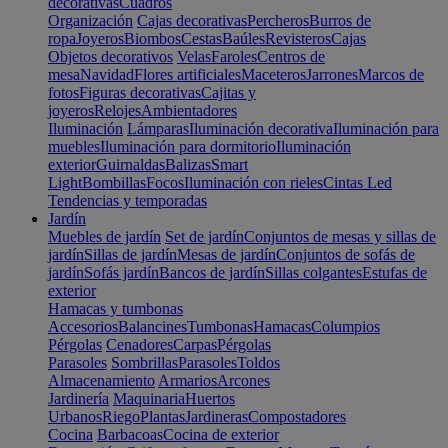
decorativas
Cuadros
Organización
Cajas decorativas
Percheros
Burros de
ropa
Joyeros
Biombos
Cestas
Baúles
Revisteros
Cajas
Objetos decorativos
Velas
Faroles
Centros de
mesa
Navidad
Flores artificiales
Maceteros
Jarrones
Marcos de
fotos
Figuras decorativas
Cajitas y
joyeros
Relojes
Ambientadores
Iluminación
Lámparas
Iluminación decorativa
Iluminación para
muebles
Iluminación para dormitorio
Iluminación
exterior
Guirnaldas
Balizas
Smart
Light
Bombillas
Focos
Iluminación con rieles
Cintas Led
Tendencias y temporadas
Jardín
Muebles de jardín
Set de jardín
Conjuntos de mesas y sillas de
jardín
Sillas de jardín
Mesas de jardín
Conjuntos de sofás de
jardín
Sofás jardín
Bancos de jardín
Sillas colgantes
Estufas de
exterior
Hamacas y tumbonas
Accesorios
Balancines
Tumbonas
Hamacas
Columpios
Pérgolas
Cenadores
Carpas
Pérgolas
Parasoles
Sombrillas
Parasoles
Toldos
Almacenamiento
Armarios
Arcones
Jardinería
Maquinaria
Huertos
Urbanos
Riego
Plantas
Jardineras
Compostadores
Cocina
Barbacoas
Cocina de exterior