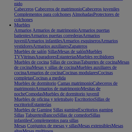
nido
Cabeceros
Cabeceros de matrimonio
Cabeceros juveniles
Complementos para colchones
Almohadas
Protectores de
colchones
Muebles
Armarios
Armarios de matrimonio
Armarios puertas
batientes
Armarios puertas correderas
Armarios
juvenil
Armarios infantiles
Armarios esquineros
Armarios
vestidores
Armarios auxiliares
Zapateros
Muebles de salón
Sillas
Mesas de salón
Muebles
TV
Vitrinas
Aparadores
Estanterias
Muebles recibidores
Muebles de cocina
Sillas de cocinas
Taburetes de cocina
Mesas
de cocina
Mesas y sillas de cocina
Muebles auxiliares de
cocina
Armarios de cocina
Cocinas modulares
Cocinas
completas
Cocinas a medida
Muebles de dormitorio
Camas matrimonio
Cabeceros de
matrimonio
Armarios de matrimonio
Mesitas de
noche
Comodas
Muebles de dormitorio juvenil
Muebles de oficina y teletrabajo
Escritorios
Sillas de
escritorio
Estanterías
Muebles de Gaming
Sillas gaming
Escritorios gaming
Sillas
Taburetes
Bancos
Sillas de comedor
Sillas
infantiles
Complementos para sillas
Mesas
Conjuntos de mesas y sillas
Mesas extensibles
Mesas
altas
Mesas multiusos