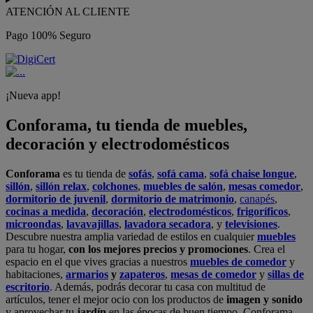
ATENCIÓN AL CLIENTE
Pago 100% Seguro
¡Nueva app!
Conforama, tu tienda de muebles,
decoración y electrodomésticos
Conforama
es tu tienda de
sofás
,
sofá cama
,
sofá chaise longue
,
sillón
,
sillón relax
,
colchones
,
muebles de salón
,
mesas comedor
,
dormitorio de juvenil
,
dormitorio de matrimonio
,
canapés
,
cocinas a medida
,
decoración
,
electrodomésticos
,
frigoríficos
,
microondas
,
lavavajillas
,
lavadora secadora
, y
televisiones
.
Descubre nuestra amplia variedad de estilos en cualquier
muebles
para tu hogar,
con los mejores precios y promociones
. Crea el
espacio en el que vives gracias a nuestros
muebles de comedor
y
habitaciones,
armarios
y
zapateros
,
mesas de comedor
y
sillas de
escritorio
. Además, podrás decorar tu casa con multitud de
artículos, tener el mejor ocio con los productos de
imagen y sonido
y aprovechar tu
jardín
en las épocas de buen tiempo. Conforama