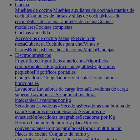
Cocina
Muebles de cocina
Muebles auxiliares de cocina
Armarios de
cocina
Conjuntos de mesas y sillas de cocina
Mesas de
cocina
Sillas de cocina
Taburetes de cocina
Cocinas
modulares
Cocinas completas
Cocinas a medida
Accesorios de cocina
Menaje
Servicio de
mesa
Cubertería
Cuchillos para chef
Vinos y
licores
Botellas
Utensilios de cocina
Vajilla
Bandejas
Electrodomésticos
Frigoríficos
Frigoríficos americanos
Frigoríficos
combi
Vinotecas
Frigoríficos integrables
Frigoríficos
pequeños
Frigoríficos portátiles
Congeladores
Congeladores verticales
Congeladores
horizontales
Lavadoras
Lavadoras de carga frontal
Lavadoras de carga
superior
Lavadoras - Secadoras
Lavadoras
integrables
Lavadoras por kg
Secadoras
Lavadoras - Secadoras
Secadoras con bomba de
calor
Secadoras de condensación
Secadoras de
evacuación
Secadoras integrables
Secadoras por Kg
Hornos
Conjunto de horno y placa
Hornos
convencionales
Hornos pirolíticos
Hornos multifunción
Placas de cocina
Conjunto de horno y
placa
Vitrocerámica
Placas de inducción
Placas de gas