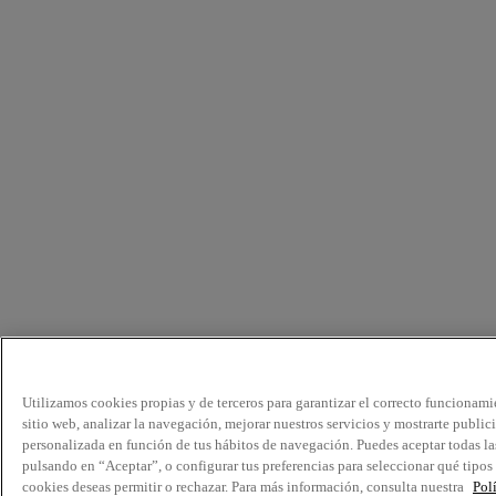
Utilizamos cookies propias y de terceros para garantizar el correcto funcionami
sitio web, analizar la navegación, mejorar nuestros servicios y mostrarte public
personalizada en función de tus hábitos de navegación. Puedes aceptar todas la
pulsando en “Aceptar”, o configurar tus preferencias para seleccionar qué tipos
cookies deseas permitir o rechazar. Para más información, consulta nuestra
Pol