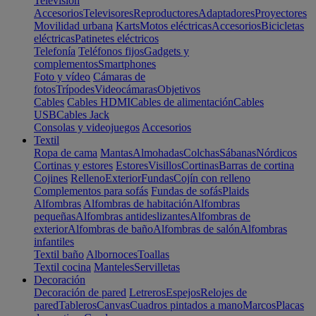
Televisión
Accesorios
Televisores
Reproductores
Adaptadores
Proyectores
Movilidad urbana
Karts
Motos eléctricas
Accesorios
Bicicletas
eléctricas
Patinetes eléctricos
Telefonía
Teléfonos fijos
Gadgets y
complementos
Smartphones
Foto y vídeo
Cámaras de
fotos
Trípodes
Videocámaras
Objetivos
Cables
Cables HDMI
Cables de alimentación
Cables
USB
Cables Jack
Consolas y videojuegos
Accesorios
Textil
Ropa de cama
Mantas
Almohadas
Colchas
Sábanas
Nórdicos
Cortinas y estores
Estores
Visillos
Cortinas
Barras de cortina
Cojines
Relleno
Exterior
Fundas
Cojín con relleno
Complementos para sofás
Fundas de sofás
Plaids
Alfombras
Alfombras de habitación
Alfombras
pequeñas
Alfombras antideslizantes
Alfombras de
exterior
Alfombras de baño
Alfombras de salón
Alfombras
infantiles
Textil baño
Albornoces
Toallas
Textil cocina
Manteles
Servilletas
Decoración
Decoración de pared
Letreros
Espejos
Relojes de
pared
Tableros
Canvas
Cuadros pintados a mano
Marcos
Placas