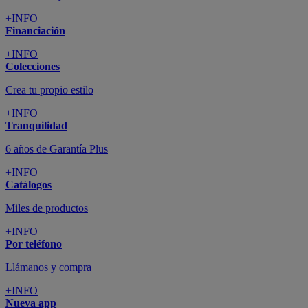
+INFO
Financiación
+INFO
Colecciones
Crea tu propio estilo
+INFO
Tranquilidad
6 años de Garantía Plus
+INFO
Catálogos
Miles de productos
+INFO
Por teléfono
Llámanos y compra
+INFO
Nueva app