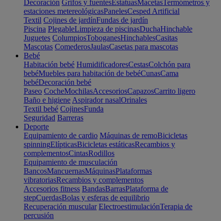
Decoración
Grifos y fuentes
Estatuas
Macetas
Termómetros y
estaciones metereológicas
Paneles
Cesped Artificial
Textil
Cojines de jardín
Fundas de jardín
Piscina
Plegable
Limpieza de piscinas
Ducha
Hinchable
Juguetes
Columpios
Toboganes
Hinchables
Casitas
Mascotas
Comederos
Jaulas
Casetas para mascotas
Bebé
Habitación bebé
Humidificadores
Cestas
Colchón para
bebé
Muebles para habitación de bebé
Cunas
Cama
bebé
Decoración bebé
Paseo
Coche
Mochilas
Accesorios
Capazos
Carrito ligero
Baño e higiene
Aspirador nasal
Orinales
Textil bebé
Cojines
Funda
Seguridad
Barreras
Deporte
Equipamiento de cardio
Máquinas de remo
Bicicletas
spinning
Elípticas
Bicicletas estáticas
Recambios y
complementos
Cintas
Rodillos
Equipamiento de musculación
Bancos
Mancuernas
Máquinas
Plataformas
vibratorias
Recambios y complementos
Accesorios fitness
Bandas
Barras
Plataforma de
step
Cuerdas
Bolas y esferas de equilibrio
Recuperación muscular
Electroestimulación
Terapia de
percusión