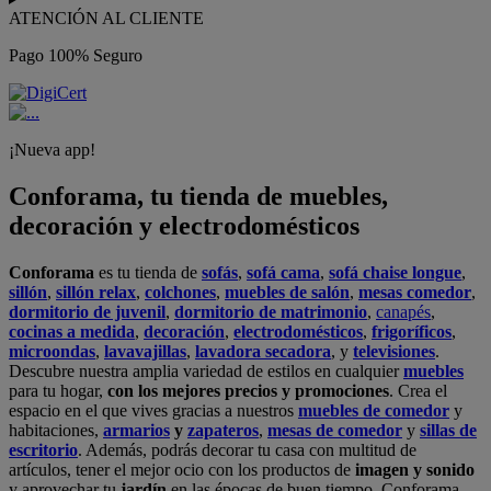
ATENCIÓN AL CLIENTE
Pago 100% Seguro
¡Nueva app!
Conforama, tu tienda de muebles,
decoración y electrodomésticos
Conforama
es tu tienda de
sofás
,
sofá cama
,
sofá chaise longue
,
sillón
,
sillón relax
,
colchones
,
muebles de salón
,
mesas comedor
,
dormitorio de juvenil
,
dormitorio de matrimonio
,
canapés
,
cocinas a medida
,
decoración
,
electrodomésticos
,
frigoríficos
,
microondas
,
lavavajillas
,
lavadora secadora
, y
televisiones
.
Descubre nuestra amplia variedad de estilos en cualquier
muebles
para tu hogar,
con los mejores precios y promociones
. Crea el
espacio en el que vives gracias a nuestros
muebles de comedor
y
habitaciones,
armarios
y
zapateros
,
mesas de comedor
y
sillas de
escritorio
. Además, podrás decorar tu casa con multitud de
artículos, tener el mejor ocio con los productos de
imagen y sonido
y aprovechar tu
jardín
en las épocas de buen tiempo. Conforama