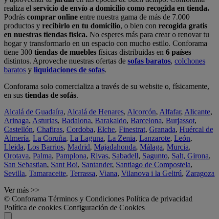
realiza el
servicio de envío a domicilio como recogida en tienda.
Podrás
comprar online
entre nuestra gama de más de 7.000
productos y
recibirlo en tu domicilio
, o bien con
recogida gratis
en nuestras tiendas física.
No esperes más para crear o renovar tu
hogar y transformarlo en un espacio con mucho estilo. Conforama
tiene 300
tiendas de muebles
físicas distribuidas en
6 países
distintos. Aproveche nuestras ofertas de
sofas baratos
,
colchones
baratos
y
liquidaciones de sofas
.
Conforama solo comercializa a través de su website o, físicamente,
en sus
tiendas de sofás
.
Alcalá de Guadaíra
,
Alcalá de Henares
,
Alcorcón
,
Alfafar
,
Alicante
,
Arinaga
,
Asturias
,
Badalona
,
Barakaldo
,
Barcelona
,
Burjassot
,
Castellón
,
Chafiras
,
Cordoba
,
Elche
,
Finestrat
,
Granada
,
Huércal de
Almería
,
La Coruña
,
La Laguna
,
La Zenia
,
Lanzarote
,
León
,
Lleida
,
Los Barrios
,
Madrid
,
Majadahonda
,
Málaga
,
Murcia
,
Orotava
,
Palma
,
Pamplona
,
Rivas
,
Sabadell
,
Sagunto
,
Salt, Girona
,
San Sebastian
,
Sant Boi
,
Santander
,
Santiago de Compostela
,
Sevilla
,
Tamaraceite
,
Terrassa
,
Viana
,
Vilanova i la Geltrú
,
Zaragoza
Ver más >>
© Conforama
Términos y Condiciones
Política de privacidad
Política de cookies
Configuración de Cookies