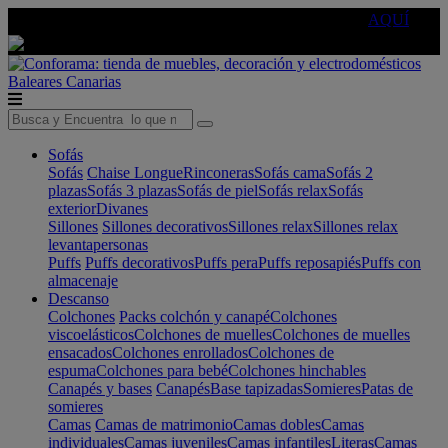
🔵Cambia tu electro con
-10% EXTRA
de descuento ☑️
AQUÍ
Baleares
Canarias
Sofás
Sofás
Chaise Longue
Rinconeras
Sofás cama
Sofás 2
plazas
Sofás 3 plazas
Sofás de piel
Sofás relax
Sofás
exterior
Divanes
Sillones
Sillones decorativos
Sillones relax
Sillones relax
levantapersonas
Puffs
Puffs decorativos
Puffs pera
Puffs reposapiés
Puffs con
almacenaje
Descanso
Colchones
Packs colchón y canapé
Colchones
viscoelásticos
Colchones de muelles
Colchones de muelles
ensacados
Colchones enrollados
Colchones de
espuma
Colchones para bebé
Colchones hinchables
Canapés y bases
Canapés
Base tapizadas
Somieres
Patas de
somieres
Camas
Camas de matrimonio
Camas dobles
Camas
individuales
Camas juveniles
Camas infantiles
Literas
Camas