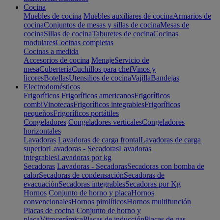
Cocina
Muebles de cocina
Muebles auxiliares de cocina
Armarios de
cocina
Conjuntos de mesas y sillas de cocina
Mesas de
cocina
Sillas de cocina
Taburetes de cocina
Cocinas
modulares
Cocinas completas
Cocinas a medida
Accesorios de cocina
Menaje
Servicio de
mesa
Cubertería
Cuchillos para chef
Vinos y
licores
Botellas
Utensilios de cocina
Vajilla
Bandejas
Electrodomésticos
Frigoríficos
Frigoríficos americanos
Frigoríficos
combi
Vinotecas
Frigoríficos integrables
Frigoríficos
pequeños
Frigoríficos portátiles
Congeladores
Congeladores verticales
Congeladores
horizontales
Lavadoras
Lavadoras de carga frontal
Lavadoras de carga
superior
Lavadoras - Secadoras
Lavadoras
integrables
Lavadoras por kg
Secadoras
Lavadoras - Secadoras
Secadoras con bomba de
calor
Secadoras de condensación
Secadoras de
evacuación
Secadoras integrables
Secadoras por Kg
Hornos
Conjunto de horno y placa
Hornos
convencionales
Hornos pirolíticos
Hornos multifunción
Placas de cocina
Conjunto de horno y
placa
Vitrocerámica
Placas de inducción
Placas de gas