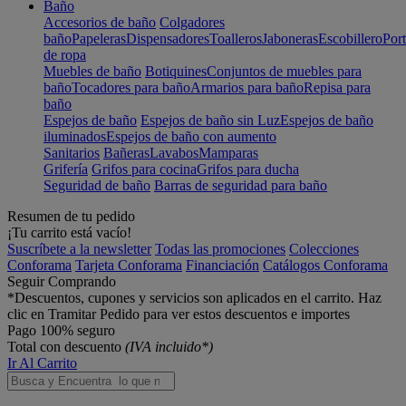
Baño
Accesorios de baño
Colgadores
baño
Papeleras
Dispensadores
Toalleros
Jaboneras
Escobillero
Port
de ropa
Muebles de baño
Botiquines
Conjuntos de muebles para
baño
Tocadores para baño
Armarios para baño
Repisa para
baño
Espejos de baño
Espejos de baño sin Luz
Espejos de baño
iluminados
Espejos de baño con aumento
Sanitarios
Bañeras
Lavabos
Mamparas
Grifería
Grifos para cocina
Grifos para ducha
Seguridad de baño
Barras de seguridad para baño
Resumen de tu pedido
¡Tu carrito está vacío!
Suscríbete a la newsletter
Todas las promociones
Colecciones
Conforama
Tarjeta Conforama
Financiación
Catálogos Conforama
Seguir Comprando
*Descuentos, cupones y servicios son aplicados en el carrito. Haz
clic en Tramitar Pedido para ver estos descuentos e importes
Pago 100% seguro
Total con descuento
(IVA incluido*)
Ir Al Carrito