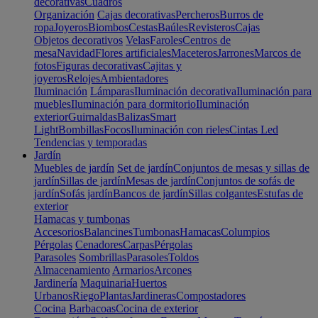
decorativas
Cuadros
Organización
Cajas decorativas
Percheros
Burros de
ropa
Joyeros
Biombos
Cestas
Baúles
Revisteros
Cajas
Objetos decorativos
Velas
Faroles
Centros de
mesa
Navidad
Flores artificiales
Maceteros
Jarrones
Marcos de
fotos
Figuras decorativas
Cajitas y
joyeros
Relojes
Ambientadores
Iluminación
Lámparas
Iluminación decorativa
Iluminación para
muebles
Iluminación para dormitorio
Iluminación
exterior
Guirnaldas
Balizas
Smart
Light
Bombillas
Focos
Iluminación con rieles
Cintas Led
Tendencias y temporadas
Jardín
Muebles de jardín
Set de jardín
Conjuntos de mesas y sillas de
jardín
Sillas de jardín
Mesas de jardín
Conjuntos de sofás de
jardín
Sofás jardín
Bancos de jardín
Sillas colgantes
Estufas de
exterior
Hamacas y tumbonas
Accesorios
Balancines
Tumbonas
Hamacas
Columpios
Pérgolas
Cenadores
Carpas
Pérgolas
Parasoles
Sombrillas
Parasoles
Toldos
Almacenamiento
Armarios
Arcones
Jardinería
Maquinaria
Huertos
Urbanos
Riego
Plantas
Jardineras
Compostadores
Cocina
Barbacoas
Cocina de exterior