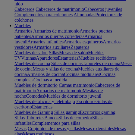
nido
Cabeceros
Cabeceros de matrimonio
Cabeceros juveniles
Complementos para colchones
Almohadas
Protectores de
colchones
Muebles
Armarios
Armarios de matrimonio
Armarios puertas
batientes
Armarios puertas correderas
Armarios
juvenil
Armarios infantiles
Armarios esquineros
Armarios
vestidores
Armarios auxiliares
Zapateros
Muebles de salón
Sillas
Mesas de salón
Muebles
TV
Vitrinas
Aparadores
Estanterias
Muebles recibidores
Muebles de cocina
Sillas de cocinas
Taburetes de cocina
Mesas
de cocina
Mesas y sillas de cocina
Muebles auxiliares de
cocina
Armarios de cocina
Cocinas modulares
Cocinas
completas
Cocinas a medida
Muebles de dormitorio
Camas matrimonio
Cabeceros de
matrimonio
Armarios de matrimonio
Mesitas de
noche
Comodas
Muebles de dormitorio juvenil
Muebles de oficina y teletrabajo
Escritorios
Sillas de
escritorio
Estanterías
Muebles de Gaming
Sillas gaming
Escritorios gaming
Sillas
Taburetes
Bancos
Sillas de comedor
Sillas
infantiles
Complementos para sillas
Mesas
Conjuntos de mesas y sillas
Mesas extensibles
Mesas
altas
Mesas multiusos