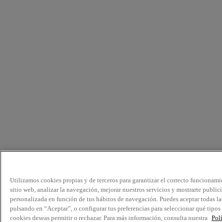
Utilizamos cookies propias y de terceros para garantizar el correcto funcionami
sitio web, analizar la navegación, mejorar nuestros servicios y mostrarte public
personalizada en función de tus hábitos de navegación. Puedes aceptar todas la
pulsando en “Aceptar”, o configurar tus preferencias para seleccionar qué tipos
cookies deseas permitir o rechazar. Para más información, consulta nuestra
Pol