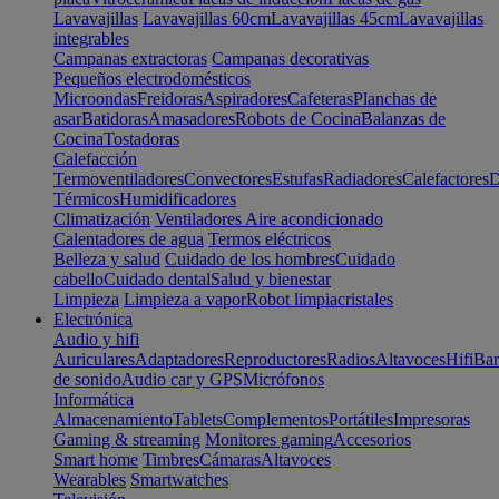
Lavavajillas
Lavavajillas 60cm
Lavavajillas 45cm
Lavavajillas
integrables
Campanas extractoras
Campanas decorativas
Pequeños electrodomésticos
Microondas
Freidoras
Aspiradores
Cafeteras
Planchas de
asar
Batidoras
Amasadores
Robots de Cocina
Balanzas de
Cocina
Tostadoras
Calefacción
Termoventiladores
Convectores
Estufas
Radiadores
Calefactores
D
Térmicos
Humidificadores
Climatización
Ventiladores
Aire acondicionado
Calentadores de agua
Termos eléctricos
Belleza y salud
Cuidado de los hombres
Cuidado
cabello
Cuidado dental
Salud y bienestar
Limpieza
Limpieza a vapor
Robot limpiacristales
Electrónica
Audio y hifi
Auriculares
Adaptadores
Reproductores
Radios
Altavoces
Hifi
Bar
de sonido
Audio car y GPS
Micrófonos
Informática
Almacenamiento
Tablets
Complementos
Portátiles
Impresoras
Gaming & streaming
Monitores gaming
Accesorios
Smart home
Timbres
Cámaras
Altavoces
Wearables
Smartwatches