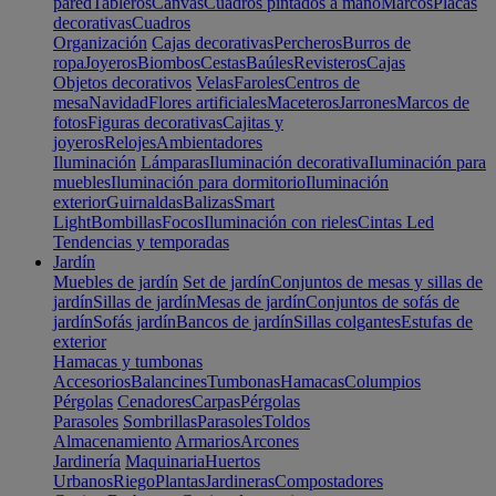
pared
Tableros
Canvas
Cuadros pintados a mano
Marcos
Placas
decorativas
Cuadros
Organización
Cajas decorativas
Percheros
Burros de
ropa
Joyeros
Biombos
Cestas
Baúles
Revisteros
Cajas
Objetos decorativos
Velas
Faroles
Centros de
mesa
Navidad
Flores artificiales
Maceteros
Jarrones
Marcos de
fotos
Figuras decorativas
Cajitas y
joyeros
Relojes
Ambientadores
Iluminación
Lámparas
Iluminación decorativa
Iluminación para
muebles
Iluminación para dormitorio
Iluminación
exterior
Guirnaldas
Balizas
Smart
Light
Bombillas
Focos
Iluminación con rieles
Cintas Led
Tendencias y temporadas
Jardín
Muebles de jardín
Set de jardín
Conjuntos de mesas y sillas de
jardín
Sillas de jardín
Mesas de jardín
Conjuntos de sofás de
jardín
Sofás jardín
Bancos de jardín
Sillas colgantes
Estufas de
exterior
Hamacas y tumbonas
Accesorios
Balancines
Tumbonas
Hamacas
Columpios
Pérgolas
Cenadores
Carpas
Pérgolas
Parasoles
Sombrillas
Parasoles
Toldos
Almacenamiento
Armarios
Arcones
Jardinería
Maquinaria
Huertos
Urbanos
Riego
Plantas
Jardineras
Compostadores