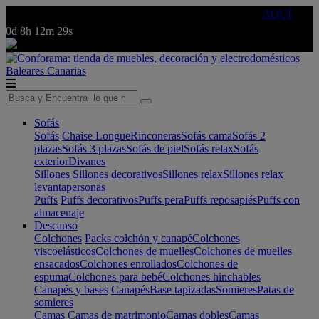
🔵Cambia tu electro con
-10% EXTRA
de descuento ☑️
AQUÍ
0d
8h
12m
29s
Baleares
Canarias
Sofás
Sofás
Chaise Longue
Rinconeras
Sofás cama
Sofás 2
plazas
Sofás 3 plazas
Sofás de piel
Sofás relax
Sofás
exterior
Divanes
Sillones
Sillones decorativos
Sillones relax
Sillones relax
levantapersonas
Puffs
Puffs decorativos
Puffs pera
Puffs reposapiés
Puffs con
almacenaje
Descanso
Colchones
Packs colchón y canapé
Colchones
viscoelásticos
Colchones de muelles
Colchones de muelles
ensacados
Colchones enrollados
Colchones de
espuma
Colchones para bebé
Colchones hinchables
Canapés y bases
Canapés
Base tapizadas
Somieres
Patas de
somieres
Camas
Camas de matrimonio
Camas dobles
Camas