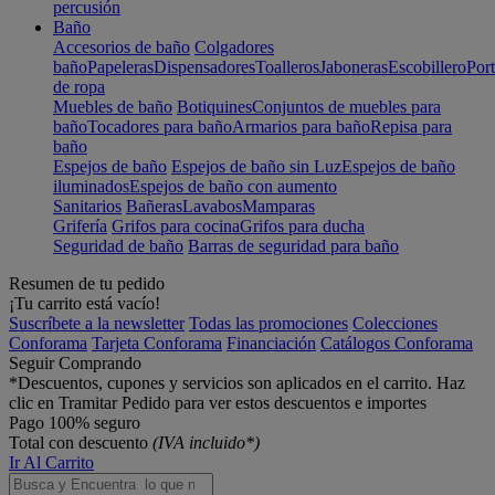
percusión
Baño
Accesorios de baño
Colgadores
baño
Papeleras
Dispensadores
Toalleros
Jaboneras
Escobillero
Port
de ropa
Muebles de baño
Botiquines
Conjuntos de muebles para
baño
Tocadores para baño
Armarios para baño
Repisa para
baño
Espejos de baño
Espejos de baño sin Luz
Espejos de baño
iluminados
Espejos de baño con aumento
Sanitarios
Bañeras
Lavabos
Mamparas
Grifería
Grifos para cocina
Grifos para ducha
Seguridad de baño
Barras de seguridad para baño
Resumen de tu pedido
¡Tu carrito está vacío!
Suscríbete a la newsletter
Todas las promociones
Colecciones
Conforama
Tarjeta Conforama
Financiación
Catálogos Conforama
Seguir Comprando
*Descuentos, cupones y servicios son aplicados en el carrito. Haz
clic en Tramitar Pedido para ver estos descuentos e importes
Pago 100% seguro
Total con descuento
(IVA incluido*)
Ir Al Carrito