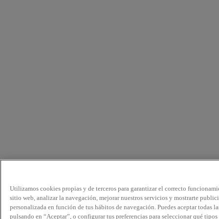
Utilizamos cookies propias y de terceros para garantizar el correcto funcionami
sitio web, analizar la navegación, mejorar nuestros servicios y mostrarte public
personalizada en función de tus hábitos de navegación. Puedes aceptar todas la
pulsando en “Aceptar”, o configurar tus preferencias para seleccionar qué tipos