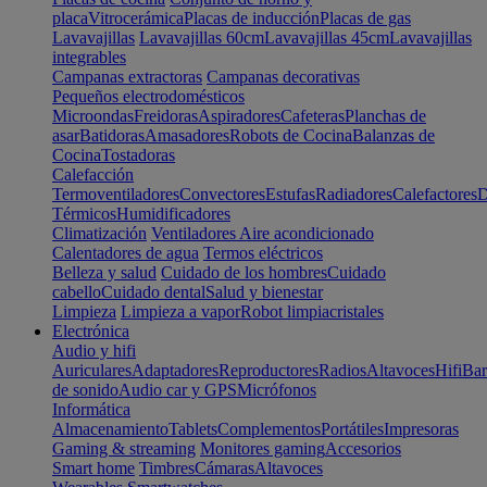
placa
Vitrocerámica
Placas de inducción
Placas de gas
Lavavajillas
Lavavajillas 60cm
Lavavajillas 45cm
Lavavajillas
integrables
Campanas extractoras
Campanas decorativas
Pequeños electrodomésticos
Microondas
Freidoras
Aspiradores
Cafeteras
Planchas de
asar
Batidoras
Amasadores
Robots de Cocina
Balanzas de
Cocina
Tostadoras
Calefacción
Termoventiladores
Convectores
Estufas
Radiadores
Calefactores
D
Térmicos
Humidificadores
Climatización
Ventiladores
Aire acondicionado
Calentadores de agua
Termos eléctricos
Belleza y salud
Cuidado de los hombres
Cuidado
cabello
Cuidado dental
Salud y bienestar
Limpieza
Limpieza a vapor
Robot limpiacristales
Electrónica
Audio y hifi
Auriculares
Adaptadores
Reproductores
Radios
Altavoces
Hifi
Bar
de sonido
Audio car y GPS
Micrófonos
Informática
Almacenamiento
Tablets
Complementos
Portátiles
Impresoras
Gaming & streaming
Monitores gaming
Accesorios
Smart home
Timbres
Cámaras
Altavoces