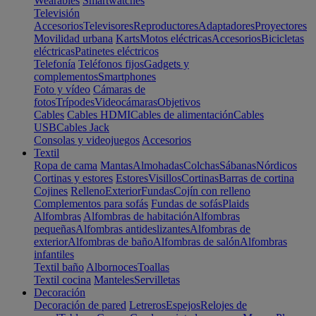
Wearables
Smartwatches
Televisión
Accesorios
Televisores
Reproductores
Adaptadores
Proyectores
Movilidad urbana
Karts
Motos eléctricas
Accesorios
Bicicletas
eléctricas
Patinetes eléctricos
Telefonía
Teléfonos fijos
Gadgets y
complementos
Smartphones
Foto y vídeo
Cámaras de
fotos
Trípodes
Videocámaras
Objetivos
Cables
Cables HDMI
Cables de alimentación
Cables
USB
Cables Jack
Consolas y videojuegos
Accesorios
Textil
Ropa de cama
Mantas
Almohadas
Colchas
Sábanas
Nórdicos
Cortinas y estores
Estores
Visillos
Cortinas
Barras de cortina
Cojines
Relleno
Exterior
Fundas
Cojín con relleno
Complementos para sofás
Fundas de sofás
Plaids
Alfombras
Alfombras de habitación
Alfombras
pequeñas
Alfombras antideslizantes
Alfombras de
exterior
Alfombras de baño
Alfombras de salón
Alfombras
infantiles
Textil baño
Albornoces
Toallas
Textil cocina
Manteles
Servilletas
Decoración
Decoración de pared
Letreros
Espejos
Relojes de