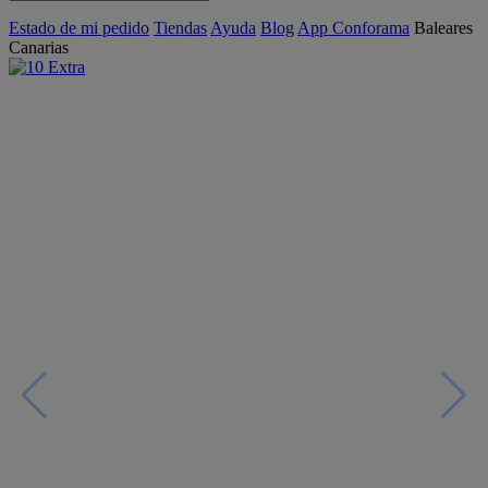
Estado de mi pedido
Tiendas
Ayuda
Blog
App Conforama
Baleares
Canarias