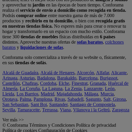
y aprovechar tu
jardín
en las épocas de buen tiempo. Conforama
realiza el
servicio de envío a domicilio como recogida en tienda.
Podrás
comprar online
entre nuestra gama de más de 7.000
productos y
recibirlo en tu domicilio
, o bien con
recogida gratis
en nuestras tiendas física.
No esperes más para crear o renovar tu
hogar y transformarlo en un espacio con mucho estilo. Conforama
tiene 300
tiendas de muebles
físicas distribuidas en
6 países
distintos. Aproveche nuestras ofertas de
sofas baratos
,
colchones
baratos
y
liquidaciones de sofas
.
Conforama solo comercializa a través de su website o, físicamente,
en sus
tiendas de sofás
.
Alcalá de Guadaíra
,
Alcalá de Henares
,
Alcorcón
,
Alfafar
,
Alicante
,
Arinaga
,
Asturias
,
Badalona
,
Barakaldo
,
Barcelona
,
Burjassot
,
Castellón
,
Chafiras
,
Cordoba
,
Elche
,
Finestrat
,
Granada
,
Huércal de
Almería
,
La Coruña
,
La Laguna
,
La Zenia
,
Lanzarote
,
León
,
Lleida
,
Los Barrios
,
Madrid
,
Majadahonda
,
Málaga
,
Murcia
,
Orotava
,
Palma
,
Pamplona
,
Rivas
,
Sabadell
,
Sagunto
,
Salt, Girona
,
San Sebastian
,
Sant Boi
,
Santander
,
Santiago de Compostela
,
Sevilla
,
Tamaraceite
,
Terrassa
,
Viana
,
Vilanova i la Geltrú
,
Zaragoza
Ver más >>
© Conforama
Términos y Condiciones
Política de privacidad
Política de cookies
Configuración de Cookies