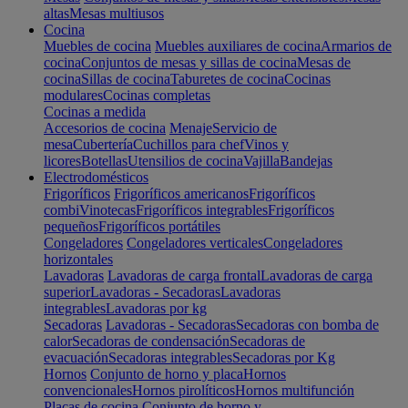
altas
Mesas multiusos
Cocina
Muebles de cocina
Muebles auxiliares de cocina
Armarios de
cocina
Conjuntos de mesas y sillas de cocina
Mesas de
cocina
Sillas de cocina
Taburetes de cocina
Cocinas
modulares
Cocinas completas
Cocinas a medida
Accesorios de cocina
Menaje
Servicio de
mesa
Cubertería
Cuchillos para chef
Vinos y
licores
Botellas
Utensilios de cocina
Vajilla
Bandejas
Electrodomésticos
Frigoríficos
Frigoríficos americanos
Frigoríficos
combi
Vinotecas
Frigoríficos integrables
Frigoríficos
pequeños
Frigoríficos portátiles
Congeladores
Congeladores verticales
Congeladores
horizontales
Lavadoras
Lavadoras de carga frontal
Lavadoras de carga
superior
Lavadoras - Secadoras
Lavadoras
integrables
Lavadoras por kg
Secadoras
Lavadoras - Secadoras
Secadoras con bomba de
calor
Secadoras de condensación
Secadoras de
evacuación
Secadoras integrables
Secadoras por Kg
Hornos
Conjunto de horno y placa
Hornos
convencionales
Hornos pirolíticos
Hornos multifunción
Placas de cocina
Conjunto de horno y