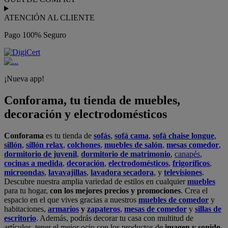
ATENCIÓN AL CLIENTE
Pago 100% Seguro
¡Nueva app!
Conforama, tu tienda de muebles,
decoración y electrodomésticos
Conforama
es tu tienda de
sofás
,
sofá cama
,
sofá chaise longue
,
sillón
,
sillón relax
,
colchones
,
muebles de salón
,
mesas comedor
,
dormitorio de juvenil
,
dormitorio de matrimonio
,
canapés
,
cocinas a medida
,
decoración
,
electrodomésticos
,
frigoríficos
,
microondas
,
lavavajillas
,
lavadora secadora
, y
televisiones
.
Descubre nuestra amplia variedad de estilos en cualquier
muebles
para tu hogar,
con los mejores precios y promociones
. Crea el
espacio en el que vives gracias a nuestros
muebles de comedor
y
habitaciones,
armarios
y
zapateros
,
mesas de comedor
y
sillas de
escritorio
. Además, podrás decorar tu casa con multitud de
artículos, tener el mejor ocio con los productos de
imagen y sonido