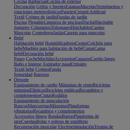
Cocina
Barbacoas
Cocina de exterior
Decoración
Grifos y fuentes
Estatuas
Macetas
Termómetros y
estaciones metereológicas
Paneles
Cesped Artificial
Textil
Cojines de jardín
Fundas de jardín
Piscina
Plegable
Limpieza de piscinas
Ducha
Hinchable
Juguetes
Columpios
Toboganes
Hinchables
Casitas
Mascotas
Comederos
Jaulas
Casetas para mascotas
Bebé
Habitación bebé
Humidificadores
Cestas
Colchón para
bebé
Muebles para habitación de bebé
Cunas
Cama
bebé
Decoración bebé
Paseo
Coche
Mochilas
Accesorios
Capazos
Carrito ligero
Baño e higiene
Aspirador nasal
Orinales
Textil bebé
Cojines
Funda
Seguridad
Barreras
Deporte
Equipamiento de cardio
Máquinas de remo
Bicicletas
spinning
Elípticas
Bicicletas estáticas
Recambios y
complementos
Cintas
Rodillos
Equipamiento de musculación
Bancos
Mancuernas
Máquinas
Plataformas
vibratorias
Recambios y complementos
Accesorios fitness
Bandas
Barras
Plataforma de
step
Cuerdas
Bolas y esferas de equilibrio
Recuperación muscular
Electroestimulación
Terapia de