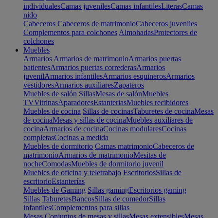
individuales
Camas juveniles
Camas infantiles
Literas
Camas
nido
Cabeceros
Cabeceros de matrimonio
Cabeceros juveniles
Complementos para colchones
Almohadas
Protectores de
colchones
Muebles
Armarios
Armarios de matrimonio
Armarios puertas
batientes
Armarios puertas correderas
Armarios
juvenil
Armarios infantiles
Armarios esquineros
Armarios
vestidores
Armarios auxiliares
Zapateros
Muebles de salón
Sillas
Mesas de salón
Muebles
TV
Vitrinas
Aparadores
Estanterias
Muebles recibidores
Muebles de cocina
Sillas de cocinas
Taburetes de cocina
Mesas
de cocina
Mesas y sillas de cocina
Muebles auxiliares de
cocina
Armarios de cocina
Cocinas modulares
Cocinas
completas
Cocinas a medida
Muebles de dormitorio
Camas matrimonio
Cabeceros de
matrimonio
Armarios de matrimonio
Mesitas de
noche
Comodas
Muebles de dormitorio juvenil
Muebles de oficina y teletrabajo
Escritorios
Sillas de
escritorio
Estanterías
Muebles de Gaming
Sillas gaming
Escritorios gaming
Sillas
Taburetes
Bancos
Sillas de comedor
Sillas
infantiles
Complementos para sillas
Mesas
Conjuntos de mesas y sillas
Mesas extensibles
Mesas