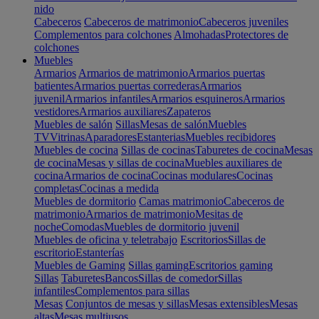
nido
Cabeceros
Cabeceros de matrimonio
Cabeceros juveniles
Complementos para colchones
Almohadas
Protectores de
colchones
Muebles
Armarios
Armarios de matrimonio
Armarios puertas
batientes
Armarios puertas correderas
Armarios
juvenil
Armarios infantiles
Armarios esquineros
Armarios
vestidores
Armarios auxiliares
Zapateros
Muebles de salón
Sillas
Mesas de salón
Muebles
TV
Vitrinas
Aparadores
Estanterias
Muebles recibidores
Muebles de cocina
Sillas de cocinas
Taburetes de cocina
Mesas
de cocina
Mesas y sillas de cocina
Muebles auxiliares de
cocina
Armarios de cocina
Cocinas modulares
Cocinas
completas
Cocinas a medida
Muebles de dormitorio
Camas matrimonio
Cabeceros de
matrimonio
Armarios de matrimonio
Mesitas de
noche
Comodas
Muebles de dormitorio juvenil
Muebles de oficina y teletrabajo
Escritorios
Sillas de
escritorio
Estanterías
Muebles de Gaming
Sillas gaming
Escritorios gaming
Sillas
Taburetes
Bancos
Sillas de comedor
Sillas
infantiles
Complementos para sillas
Mesas
Conjuntos de mesas y sillas
Mesas extensibles
Mesas
altas
Mesas multiusos