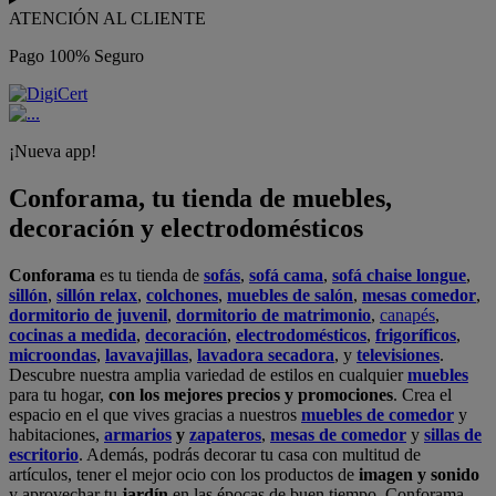
ATENCIÓN AL CLIENTE
Pago 100% Seguro
¡Nueva app!
Conforama, tu tienda de muebles,
decoración y electrodomésticos
Conforama
es tu tienda de
sofás
,
sofá cama
,
sofá chaise longue
,
sillón
,
sillón relax
,
colchones
,
muebles de salón
,
mesas comedor
,
dormitorio de juvenil
,
dormitorio de matrimonio
,
canapés
,
cocinas a medida
,
decoración
,
electrodomésticos
,
frigoríficos
,
microondas
,
lavavajillas
,
lavadora secadora
, y
televisiones
.
Descubre nuestra amplia variedad de estilos en cualquier
muebles
para tu hogar,
con los mejores precios y promociones
. Crea el
espacio en el que vives gracias a nuestros
muebles de comedor
y
habitaciones,
armarios
y
zapateros
,
mesas de comedor
y
sillas de
escritorio
. Además, podrás decorar tu casa con multitud de
artículos, tener el mejor ocio con los productos de
imagen y sonido
y aprovechar tu
jardín
en las épocas de buen tiempo. Conforama