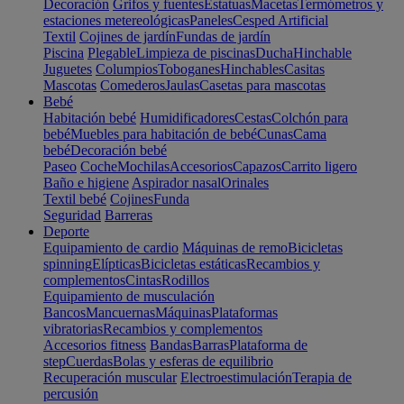
Decoración
Grifos y fuentes
Estatuas
Macetas
Termómetros y
estaciones metereológicas
Paneles
Cesped Artificial
Textil
Cojines de jardín
Fundas de jardín
Piscina
Plegable
Limpieza de piscinas
Ducha
Hinchable
Juguetes
Columpios
Toboganes
Hinchables
Casitas
Mascotas
Comederos
Jaulas
Casetas para mascotas
Bebé
Habitación bebé
Humidificadores
Cestas
Colchón para
bebé
Muebles para habitación de bebé
Cunas
Cama
bebé
Decoración bebé
Paseo
Coche
Mochilas
Accesorios
Capazos
Carrito ligero
Baño e higiene
Aspirador nasal
Orinales
Textil bebé
Cojines
Funda
Seguridad
Barreras
Deporte
Equipamiento de cardio
Máquinas de remo
Bicicletas
spinning
Elípticas
Bicicletas estáticas
Recambios y
complementos
Cintas
Rodillos
Equipamiento de musculación
Bancos
Mancuernas
Máquinas
Plataformas
vibratorias
Recambios y complementos
Accesorios fitness
Bandas
Barras
Plataforma de
step
Cuerdas
Bolas y esferas de equilibrio
Recuperación muscular
Electroestimulación
Terapia de
percusión