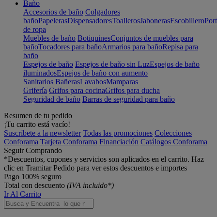
Baño
Accesorios de baño
Colgadores
baño
Papeleras
Dispensadores
Toalleros
Jaboneras
Escobillero
Port
de ropa
Muebles de baño
Botiquines
Conjuntos de muebles para
baño
Tocadores para baño
Armarios para baño
Repisa para
baño
Espejos de baño
Espejos de baño sin Luz
Espejos de baño
iluminados
Espejos de baño con aumento
Sanitarios
Bañeras
Lavabos
Mamparas
Grifería
Grifos para cocina
Grifos para ducha
Seguridad de baño
Barras de seguridad para baño
Resumen de tu pedido
¡Tu carrito está vacío!
Suscríbete a la newsletter
Todas las promociones
Colecciones
Conforama
Tarjeta Conforama
Financiación
Catálogos Conforama
Seguir Comprando
*Descuentos, cupones y servicios son aplicados en el carrito. Haz
clic en Tramitar Pedido para ver estos descuentos e importes
Pago 100% seguro
Total con descuento
(IVA incluido*)
Ir Al Carrito