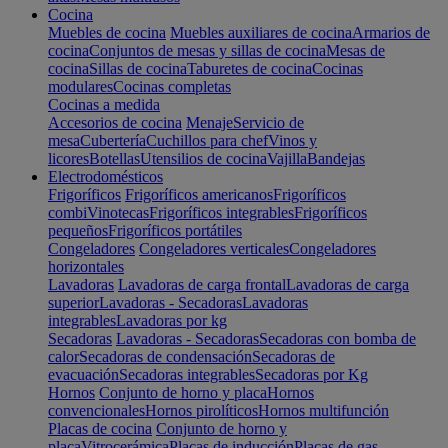
Cocina
Muebles de cocina
Muebles auxiliares de cocina
Armarios de
cocina
Conjuntos de mesas y sillas de cocina
Mesas de
cocina
Sillas de cocina
Taburetes de cocina
Cocinas
modulares
Cocinas completas
Cocinas a medida
Accesorios de cocina
Menaje
Servicio de
mesa
Cubertería
Cuchillos para chef
Vinos y
licores
Botellas
Utensilios de cocina
Vajilla
Bandejas
Electrodomésticos
Frigoríficos
Frigoríficos americanos
Frigoríficos
combi
Vinotecas
Frigoríficos integrables
Frigoríficos
pequeños
Frigoríficos portátiles
Congeladores
Congeladores verticales
Congeladores
horizontales
Lavadoras
Lavadoras de carga frontal
Lavadoras de carga
superior
Lavadoras - Secadoras
Lavadoras
integrables
Lavadoras por kg
Secadoras
Lavadoras - Secadoras
Secadoras con bomba de
calor
Secadoras de condensación
Secadoras de
evacuación
Secadoras integrables
Secadoras por Kg
Hornos
Conjunto de horno y placa
Hornos
convencionales
Hornos pirolíticos
Hornos multifunción
Placas de cocina
Conjunto de horno y
placa
Vitrocerámica
Placas de inducción
Placas de gas