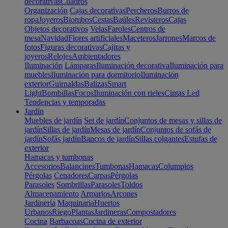
decorativas
Cuadros
Organización
Cajas decorativas
Percheros
Burros de
ropa
Joyeros
Biombos
Cestas
Baúles
Revisteros
Cajas
Objetos decorativos
Velas
Faroles
Centros de
mesa
Navidad
Flores artificiales
Maceteros
Jarrones
Marcos de
fotos
Figuras decorativas
Cajitas y
joyeros
Relojes
Ambientadores
Iluminación
Lámparas
Iluminación decorativa
Iluminación para
muebles
Iluminación para dormitorio
Iluminación
exterior
Guirnaldas
Balizas
Smart
Light
Bombillas
Focos
Iluminación con rieles
Cintas Led
Tendencias y temporadas
Jardín
Muebles de jardín
Set de jardín
Conjuntos de mesas y sillas de
jardín
Sillas de jardín
Mesas de jardín
Conjuntos de sofás de
jardín
Sofás jardín
Bancos de jardín
Sillas colgantes
Estufas de
exterior
Hamacas y tumbonas
Accesorios
Balancines
Tumbonas
Hamacas
Columpios
Pérgolas
Cenadores
Carpas
Pérgolas
Parasoles
Sombrillas
Parasoles
Toldos
Almacenamiento
Armarios
Arcones
Jardinería
Maquinaria
Huertos
Urbanos
Riego
Plantas
Jardineras
Compostadores
Cocina
Barbacoas
Cocina de exterior