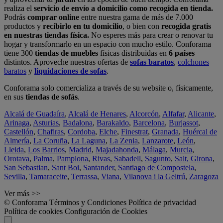
realiza el
servicio de envío a domicilio como recogida en tienda.
Podrás
comprar online
entre nuestra gama de más de 7.000
productos y
recibirlo en tu domicilio
, o bien con
recogida gratis
en nuestras tiendas física.
No esperes más para crear o renovar tu
hogar y transformarlo en un espacio con mucho estilo. Conforama
tiene 300
tiendas de muebles
físicas distribuidas en
6 países
distintos. Aproveche nuestras ofertas de
sofas baratos
,
colchones
baratos
y
liquidaciones de sofas
.
Conforama solo comercializa a través de su website o, físicamente,
en sus
tiendas de sofás
.
Alcalá de Guadaíra
,
Alcalá de Henares
,
Alcorcón
,
Alfafar
,
Alicante
,
Arinaga
,
Asturias
,
Badalona
,
Barakaldo
,
Barcelona
,
Burjassot
,
Castellón
,
Chafiras
,
Cordoba
,
Elche
,
Finestrat
,
Granada
,
Huércal de
Almería
,
La Coruña
,
La Laguna
,
La Zenia
,
Lanzarote
,
León
,
Lleida
,
Los Barrios
,
Madrid
,
Majadahonda
,
Málaga
,
Murcia
,
Orotava
,
Palma
,
Pamplona
,
Rivas
,
Sabadell
,
Sagunto
,
Salt, Girona
,
San Sebastian
,
Sant Boi
,
Santander
,
Santiago de Compostela
,
Sevilla
,
Tamaraceite
,
Terrassa
,
Viana
,
Vilanova i la Geltrú
,
Zaragoza
Ver más >>
© Conforama
Términos y Condiciones
Política de privacidad
Política de cookies
Configuración de Cookies