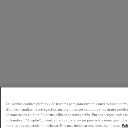
Utilizamos cookies propias y de terceros para garantizar el correcto funcionami
sitio web, analizar la navegación, mejorar nuestros servicios y mostrarte public
personalizada en función de tus hábitos de navegación. Puedes aceptar todas la
pulsando en “Aceptar”, o configurar tus preferencias para seleccionar qué tipos
cookies deseas permitir o rechazar. Para más información, consulta nuestra
Pol