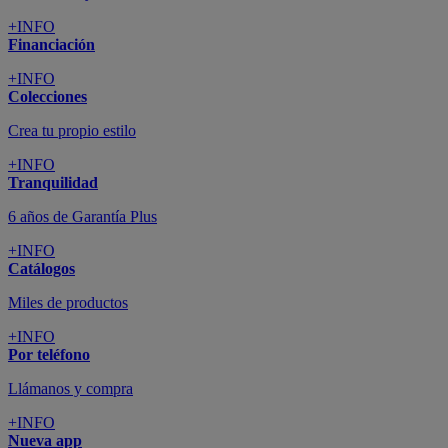
+INFO
Financiación
+INFO
Colecciones
Crea tu propio estilo
+INFO
Tranquilidad
6 años de Garantía Plus
+INFO
Catálogos
Miles de productos
+INFO
Por teléfono
Llámanos y compra
+INFO
Nueva app