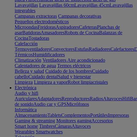
Lavavajillas
Lavavajillas 60cm
Lavavajillas 45cm
Lavavajillas
integrables
Campanas extractoras
Campanas decorativas
Pequeños electrodomésticos
Microondas
Freidoras
Aspiradores
Cafeteras
Planchas de
asar
Batidoras
Amasadores
Robots de Cocina
Balanzas de
Cocina
Tostadoras
Calefacción
Termoventiladores
Convectores
Estufas
Radiadores
Calefactores
D
Térmicos
Humidificadores
Climatización
Ventiladores
Aire acondicionado
Calentadores de agua
Termos eléctricos
Belleza y salud
Cuidado de los hombres
Cuidado
cabello
Cuidado dental
Salud y bienestar
Limpieza
Limpieza a vapor
Robot limpiacristales
Electrónica
Audio y hifi
Auriculares
Adaptadores
Reproductores
Radios
Altavoces
Hifi
Bar
de sonido
Audio car y GPS
Micrófonos
Informática
Almacenamiento
Tablets
Complementos
Portátiles
Impresoras
Gaming & streaming
Monitores gaming
Accesorios
Smart home
Timbres
Cámaras
Altavoces
Wearables
Smartwatches