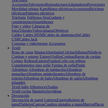
Televisión
Accesorios
Televisores
Reproductores
Adaptadores
Proyectores
Movilidad urbana
Karts
Motos eléctricas
Accesorios
Bicicletas
eléctricas
Patinetes eléctricos
Telefonía
Teléfonos fijos
Gadgets y
complementos
Smartphones
Foto y vídeo
Cámaras de
fotos
Trípodes
Videocámaras
Objetivos
Cables
Cables HDMI
Cables de alimentación
Cables
USB
Cables Jack
Consolas y videojuegos
Accesorios
Textil
Ropa de cama
Mantas
Almohadas
Colchas
Sábanas
Nórdicos
Cortinas y estores
Estores
Visillos
Cortinas
Barras de cortina
Cojines
Relleno
Exterior
Fundas
Cojín con relleno
Complementos para sofás
Fundas de sofás
Plaids
Alfombras
Alfombras de habitación
Alfombras
pequeñas
Alfombras antideslizantes
Alfombras de
exterior
Alfombras de baño
Alfombras de salón
Alfombras
infantiles
Textil baño
Albornoces
Toallas
Textil cocina
Manteles
Servilletas
Decoración
Decoración de pared
Letreros
Espejos
Relojes de
pared
Tableros
Canvas
Cuadros pintados a mano
Marcos
Placas