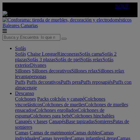
🔵Cambia tu electro con
-10% EXTRA
de descuento ☑️
AQUÍ
Baleares
Canarias
Sofás
Sofás
Chaise Longue
Rinconeras
Sofás cama
Sofás 2
plazas
Sofás 3 plazas
Sofás de piel
Sofás relax
Sofás
exterior
Divanes
Sillones
Sillones decorativos
Sillones relax
Sillones relax
levantapersonas
Puffs
Puffs decorativos
Puffs pera
Puffs reposapiés
Puffs con
almacenaje
Descanso
Colchones
Packs colchón y canapé
Colchones
viscoelásticos
Colchones de muelles
Colchones de muelles
ensacados
Colchones enrollados
Colchones de
espuma
Colchones para bebé
Colchones hinchables
Canapés y bases
Canapés
Base tapizadas
Somieres
Patas de
somieres
Camas
Camas de matrimonio
Camas dobles
Camas
individuales
Camas juveniles
Camas infantiles
Literas
Camas