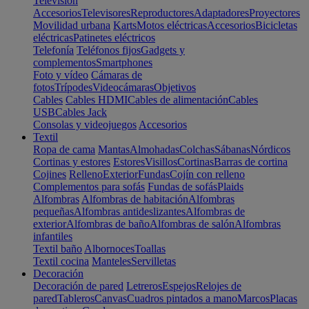
Televisión
Accesorios
Televisores
Reproductores
Adaptadores
Proyectores
Movilidad urbana
Karts
Motos eléctricas
Accesorios
Bicicletas
eléctricas
Patinetes eléctricos
Telefonía
Teléfonos fijos
Gadgets y
complementos
Smartphones
Foto y vídeo
Cámaras de
fotos
Trípodes
Videocámaras
Objetivos
Cables
Cables HDMI
Cables de alimentación
Cables
USB
Cables Jack
Consolas y videojuegos
Accesorios
Textil
Ropa de cama
Mantas
Almohadas
Colchas
Sábanas
Nórdicos
Cortinas y estores
Estores
Visillos
Cortinas
Barras de cortina
Cojines
Relleno
Exterior
Fundas
Cojín con relleno
Complementos para sofás
Fundas de sofás
Plaids
Alfombras
Alfombras de habitación
Alfombras
pequeñas
Alfombras antideslizantes
Alfombras de
exterior
Alfombras de baño
Alfombras de salón
Alfombras
infantiles
Textil baño
Albornoces
Toallas
Textil cocina
Manteles
Servilletas
Decoración
Decoración de pared
Letreros
Espejos
Relojes de
pared
Tableros
Canvas
Cuadros pintados a mano
Marcos
Placas