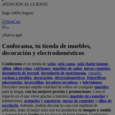
ATENCIÓN AL CLIENTE
Pago 100% Seguro
¡Nueva app!
Conforama, tu tienda de muebles,
decoración y electrodomésticos
Conforama
es tu tienda de
sofás
,
sofá cama
,
sofá chaise longue
,
sillón
,
sillón relax
,
colchones
,
muebles de salón
,
mesas comedor
,
dormitorio de juvenil
,
dormitorio de matrimonio
,
canapés
,
cocinas a medida
,
decoración
,
electrodomésticos
,
frigoríficos
,
microondas
,
lavavajillas
,
lavadora secadora
, y
televisiones
.
Descubre nuestra amplia variedad de estilos en cualquier
muebles
para tu hogar,
con los mejores precios y promociones
. Crea el
espacio en el que vives gracias a nuestros
muebles de comedor
y
habitaciones,
armarios
y
zapateros
,
mesas de comedor
y
sillas de
escritorio
. Además, podrás decorar tu casa con multitud de
artículos, tener el mejor ocio con los productos de
imagen y sonido
y aprovechar tu
jardín
en las épocas de buen tiempo. Conforama