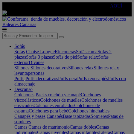
🔵Cambia tu electro con
-10% EXTRA
de descuento ☑️
AQUÍ
Baleares
Canarias
Sofás
Sofás
Chaise Longue
Rinconeras
Sofás cama
Sofás 2
plazas
Sofás 3 plazas
Sofás de piel
Sofás relax
Sofás
exterior
Divanes
Sillones
Sillones decorativos
Sillones relax
Sillones relax
levantapersonas
Puffs
Puffs decorativos
Puffs pera
Puffs reposapiés
Puffs con
almacenaje
Descanso
Colchones
Packs colchón y canapé
Colchones
viscoelásticos
Colchones de muelles
Colchones de muelles
ensacados
Colchones enrollados
Colchones de
espuma
Colchones para bebé
Colchones hinchables
Canapés y bases
Canapés
Base tapizadas
Somieres
Patas de
somieres
Camas
Camas de matrimonio
Camas dobles
Camas
individuales
Camas juveniles
Camas infantiles
Literas
Camas