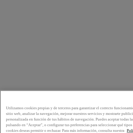
Utilizamos cookies propias y de terceros para garantizar el correcto funcionami
sitio web, analizar la navegación, mejorar nuestros servicios y mostrarte public
personalizada en función de tus hábitos de navegación. Puedes aceptar todas la
pulsando en “Aceptar”, o configurar tus preferencias para seleccionar qué tipos
cookies deseas permitir o rechazar. Para más información, consulta nuestra
Pol