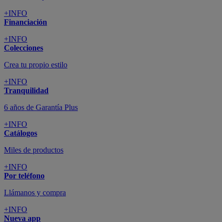
+INFO
Financiación
+INFO
Colecciones
Crea tu propio estilo
+INFO
Tranquilidad
6 años de Garantía Plus
+INFO
Catálogos
Miles de productos
+INFO
Por teléfono
Llámanos y compra
+INFO
Nueva app