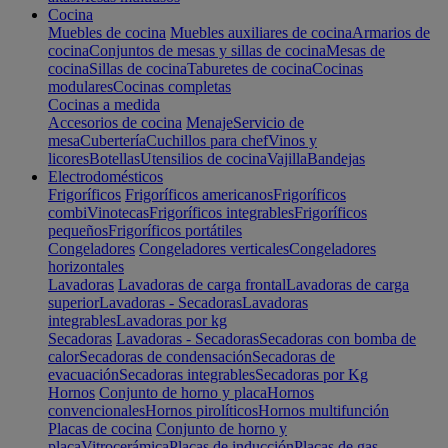
Cocina
Muebles de cocina
Muebles auxiliares de cocina
Armarios de
cocina
Conjuntos de mesas y sillas de cocina
Mesas de
cocina
Sillas de cocina
Taburetes de cocina
Cocinas
modulares
Cocinas completas
Cocinas a medida
Accesorios de cocina
Menaje
Servicio de
mesa
Cubertería
Cuchillos para chef
Vinos y
licores
Botellas
Utensilios de cocina
Vajilla
Bandejas
Electrodomésticos
Frigoríficos
Frigoríficos americanos
Frigoríficos
combi
Vinotecas
Frigoríficos integrables
Frigoríficos
pequeños
Frigoríficos portátiles
Congeladores
Congeladores verticales
Congeladores
horizontales
Lavadoras
Lavadoras de carga frontal
Lavadoras de carga
superior
Lavadoras - Secadoras
Lavadoras
integrables
Lavadoras por kg
Secadoras
Lavadoras - Secadoras
Secadoras con bomba de
calor
Secadoras de condensación
Secadoras de
evacuación
Secadoras integrables
Secadoras por Kg
Hornos
Conjunto de horno y placa
Hornos
convencionales
Hornos pirolíticos
Hornos multifunción
Placas de cocina
Conjunto de horno y
placa
Vitrocerámica
Placas de inducción
Placas de gas