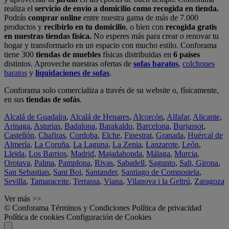
realiza el
servicio de envío a domicilio como recogida en tienda.
Podrás
comprar online
entre nuestra gama de más de 7.000
productos y
recibirlo en tu domicilio
, o bien con
recogida gratis
en nuestras tiendas física.
No esperes más para crear o renovar tu
hogar y transformarlo en un espacio con mucho estilo. Conforama
tiene 300
tiendas de muebles
físicas distribuidas en
6 países
distintos. Aproveche nuestras ofertas de
sofas baratos
,
colchones
baratos
y
liquidaciones de sofas
.
Conforama solo comercializa a través de su website o, físicamente,
en sus
tiendas de sofás
.
Alcalá de Guadaíra
,
Alcalá de Henares
,
Alcorcón
,
Alfafar
,
Alicante
,
Arinaga
,
Asturias
,
Badalona
,
Barakaldo
,
Barcelona
,
Burjassot
,
Castellón
,
Chafiras
,
Cordoba
,
Elche
,
Finestrat
,
Granada
,
Huércal de
Almería
,
La Coruña
,
La Laguna
,
La Zenia
,
Lanzarote
,
León
,
Lleida
,
Los Barrios
,
Madrid
,
Majadahonda
,
Málaga
,
Murcia
,
Orotava
,
Palma
,
Pamplona
,
Rivas
,
Sabadell
,
Sagunto
,
Salt, Girona
,
San Sebastian
,
Sant Boi
,
Santander
,
Santiago de Compostela
,
Sevilla
,
Tamaraceite
,
Terrassa
,
Viana
,
Vilanova i la Geltrú
,
Zaragoza
Ver más >>
© Conforama
Términos y Condiciones
Política de privacidad
Política de cookies
Configuración de Cookies