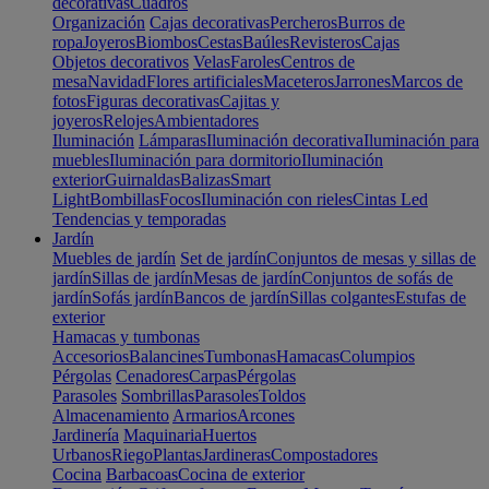
decorativas
Cuadros
Organización
Cajas decorativas
Percheros
Burros de
ropa
Joyeros
Biombos
Cestas
Baúles
Revisteros
Cajas
Objetos decorativos
Velas
Faroles
Centros de
mesa
Navidad
Flores artificiales
Maceteros
Jarrones
Marcos de
fotos
Figuras decorativas
Cajitas y
joyeros
Relojes
Ambientadores
Iluminación
Lámparas
Iluminación decorativa
Iluminación para
muebles
Iluminación para dormitorio
Iluminación
exterior
Guirnaldas
Balizas
Smart
Light
Bombillas
Focos
Iluminación con rieles
Cintas Led
Tendencias y temporadas
Jardín
Muebles de jardín
Set de jardín
Conjuntos de mesas y sillas de
jardín
Sillas de jardín
Mesas de jardín
Conjuntos de sofás de
jardín
Sofás jardín
Bancos de jardín
Sillas colgantes
Estufas de
exterior
Hamacas y tumbonas
Accesorios
Balancines
Tumbonas
Hamacas
Columpios
Pérgolas
Cenadores
Carpas
Pérgolas
Parasoles
Sombrillas
Parasoles
Toldos
Almacenamiento
Armarios
Arcones
Jardinería
Maquinaria
Huertos
Urbanos
Riego
Plantas
Jardineras
Compostadores
Cocina
Barbacoas
Cocina de exterior