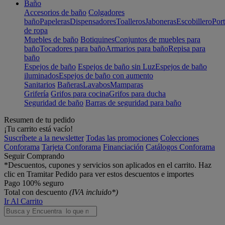
Baño
Accesorios de baño
Colgadores
baño
Papeleras
Dispensadores
Toalleros
Jaboneras
Escobillero
Port
de ropa
Muebles de baño
Botiquines
Conjuntos de muebles para
baño
Tocadores para baño
Armarios para baño
Repisa para
baño
Espejos de baño
Espejos de baño sin Luz
Espejos de baño
iluminados
Espejos de baño con aumento
Sanitarios
Bañeras
Lavabos
Mamparas
Grifería
Grifos para cocina
Grifos para ducha
Seguridad de baño
Barras de seguridad para baño
Resumen de tu pedido
¡Tu carrito está vacío!
Suscríbete a la newsletter
Todas las promociones
Colecciones
Conforama
Tarjeta Conforama
Financiación
Catálogos Conforama
Seguir Comprando
*Descuentos, cupones y servicios son aplicados en el carrito. Haz
clic en Tramitar Pedido para ver estos descuentos e importes
Pago 100% seguro
Total con descuento
(IVA incluido*)
Ir Al Carrito