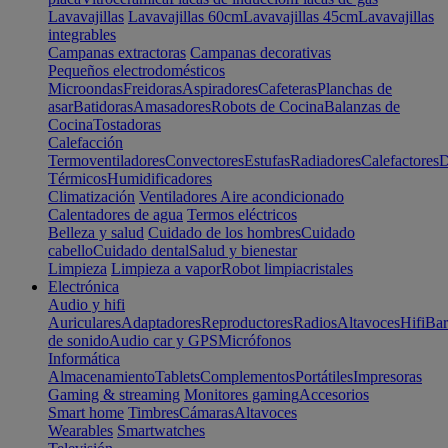
Lavavajillas
Lavavajillas 60cm
Lavavajillas 45cm
Lavavajillas
integrables
Campanas extractoras
Campanas decorativas
Pequeños electrodomésticos
Microondas
Freidoras
Aspiradores
Cafeteras
Planchas de
asar
Batidoras
Amasadores
Robots de Cocina
Balanzas de
Cocina
Tostadoras
Calefacción
Termoventiladores
Convectores
Estufas
Radiadores
Calefactores
D
Térmicos
Humidificadores
Climatización
Ventiladores
Aire acondicionado
Calentadores de agua
Termos eléctricos
Belleza y salud
Cuidado de los hombres
Cuidado
cabello
Cuidado dental
Salud y bienestar
Limpieza
Limpieza a vapor
Robot limpiacristales
Electrónica
Audio y hifi
Auriculares
Adaptadores
Reproductores
Radios
Altavoces
Hifi
Bar
de sonido
Audio car y GPS
Micrófonos
Informática
Almacenamiento
Tablets
Complementos
Portátiles
Impresoras
Gaming & streaming
Monitores gaming
Accesorios
Smart home
Timbres
Cámaras
Altavoces
Wearables
Smartwatches