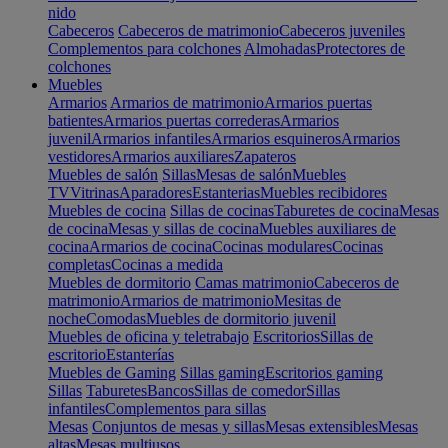
nido
Cabeceros
Cabeceros de matrimonio
Cabeceros juveniles
Complementos para colchones
Almohadas
Protectores de
colchones
Muebles
Armarios
Armarios de matrimonio
Armarios puertas
batientes
Armarios puertas correderas
Armarios
juvenil
Armarios infantiles
Armarios esquineros
Armarios
vestidores
Armarios auxiliares
Zapateros
Muebles de salón
Sillas
Mesas de salón
Muebles
TV
Vitrinas
Aparadores
Estanterias
Muebles recibidores
Muebles de cocina
Sillas de cocinas
Taburetes de cocina
Mesas
de cocina
Mesas y sillas de cocina
Muebles auxiliares de
cocina
Armarios de cocina
Cocinas modulares
Cocinas
completas
Cocinas a medida
Muebles de dormitorio
Camas matrimonio
Cabeceros de
matrimonio
Armarios de matrimonio
Mesitas de
noche
Comodas
Muebles de dormitorio juvenil
Muebles de oficina y teletrabajo
Escritorios
Sillas de
escritorio
Estanterías
Muebles de Gaming
Sillas gaming
Escritorios gaming
Sillas
Taburetes
Bancos
Sillas de comedor
Sillas
infantiles
Complementos para sillas
Mesas
Conjuntos de mesas y sillas
Mesas extensibles
Mesas
altas
Mesas multiusos