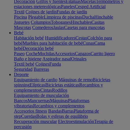
Decoración
Grifos y fuentes
Estatuas
Macetas
Termómetros y
estaciones metereológicas
Paneles
Cesped Artificial
Textil
Cojines de jardín
Fundas de jardín
Piscina
Plegable
Limpieza de piscinas
Ducha
Hinchable
Juguetes
Columpios
Toboganes
Hinchables
Casitas
Mascotas
Comederos
Jaulas
Casetas para mascotas
Bebé
Habitación bebé
Humidificadores
Cestas
Colchón para
bebé
Muebles para habitación de bebé
Cunas
Cama
bebé
Decoración bebé
Paseo
Coche
Mochilas
Accesorios
Capazos
Carrito ligero
Baño e higiene
Aspirador nasal
Orinales
Textil bebé
Cojines
Funda
Seguridad
Barreras
Deporte
Equipamiento de cardio
Máquinas de remo
Bicicletas
spinning
Elípticas
Bicicletas estáticas
Recambios y
complementos
Cintas
Rodillos
Equipamiento de musculación
Bancos
Mancuernas
Máquinas
Plataformas
vibratorias
Recambios y complementos
Accesorios fitness
Bandas
Barras
Plataforma de
step
Cuerdas
Bolas y esferas de equilibrio
Recuperación muscular
Electroestimulación
Terapia de
percusión