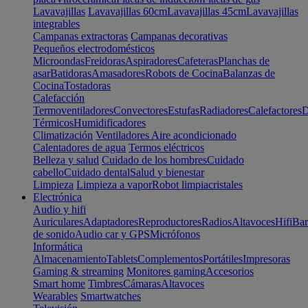
Lavavajillas
Lavavajillas 60cm
Lavavajillas 45cm
Lavavajillas
integrables
Campanas extractoras
Campanas decorativas
Pequeños electrodomésticos
Microondas
Freidoras
Aspiradores
Cafeteras
Planchas de
asar
Batidoras
Amasadores
Robots de Cocina
Balanzas de
Cocina
Tostadoras
Calefacción
Termoventiladores
Convectores
Estufas
Radiadores
Calefactores
D
Térmicos
Humidificadores
Climatización
Ventiladores
Aire acondicionado
Calentadores de agua
Termos eléctricos
Belleza y salud
Cuidado de los hombres
Cuidado
cabello
Cuidado dental
Salud y bienestar
Limpieza
Limpieza a vapor
Robot limpiacristales
Electrónica
Audio y hifi
Auriculares
Adaptadores
Reproductores
Radios
Altavoces
Hifi
Bar
de sonido
Audio car y GPS
Micrófonos
Informática
Almacenamiento
Tablets
Complementos
Portátiles
Impresoras
Gaming & streaming
Monitores gaming
Accesorios
Smart home
Timbres
Cámaras
Altavoces
Wearables
Smartwatches