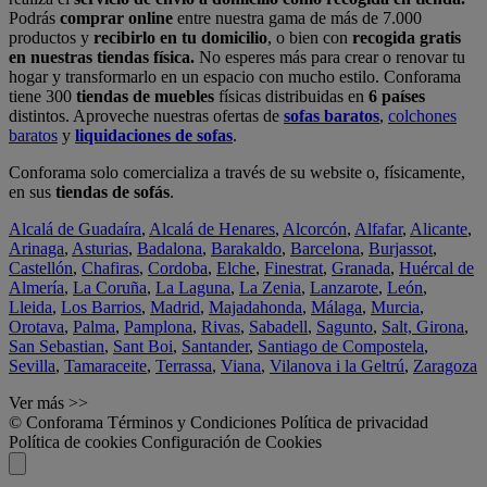
Podrás
comprar online
entre nuestra gama de más de 7.000
productos y
recibirlo en tu domicilio
, o bien con
recogida gratis
en nuestras tiendas física.
No esperes más para crear o renovar tu
hogar y transformarlo en un espacio con mucho estilo. Conforama
tiene 300
tiendas de muebles
físicas distribuidas en
6 países
distintos. Aproveche nuestras ofertas de
sofas baratos
,
colchones
baratos
y
liquidaciones de sofas
.
Conforama solo comercializa a través de su website o, físicamente,
en sus
tiendas de sofás
.
Alcalá de Guadaíra
,
Alcalá de Henares
,
Alcorcón
,
Alfafar
,
Alicante
,
Arinaga
,
Asturias
,
Badalona
,
Barakaldo
,
Barcelona
,
Burjassot
,
Castellón
,
Chafiras
,
Cordoba
,
Elche
,
Finestrat
,
Granada
,
Huércal de
Almería
,
La Coruña
,
La Laguna
,
La Zenia
,
Lanzarote
,
León
,
Lleida
,
Los Barrios
,
Madrid
,
Majadahonda
,
Málaga
,
Murcia
,
Orotava
,
Palma
,
Pamplona
,
Rivas
,
Sabadell
,
Sagunto
,
Salt, Girona
,
San Sebastian
,
Sant Boi
,
Santander
,
Santiago de Compostela
,
Sevilla
,
Tamaraceite
,
Terrassa
,
Viana
,
Vilanova i la Geltrú
,
Zaragoza
Ver más >>
© Conforama
Términos y Condiciones
Política de privacidad
Política de cookies
Configuración de Cookies