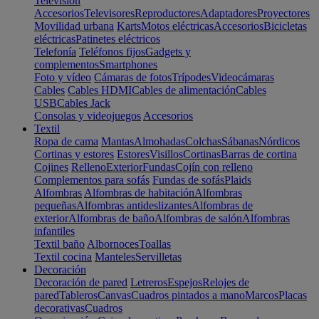
Televisión
Accesorios
Televisores
Reproductores
Adaptadores
Proyectores
Movilidad urbana
Karts
Motos eléctricas
Accesorios
Bicicletas
eléctricas
Patinetes eléctricos
Telefonía
Teléfonos fijos
Gadgets y
complementos
Smartphones
Foto y vídeo
Cámaras de fotos
Trípodes
Videocámaras
Cables
Cables HDMI
Cables de alimentación
Cables
USB
Cables Jack
Consolas y videojuegos
Accesorios
Textil
Ropa de cama
Mantas
Almohadas
Colchas
Sábanas
Nórdicos
Cortinas y estores
Estores
Visillos
Cortinas
Barras de cortina
Cojines
Relleno
Exterior
Fundas
Cojín con relleno
Complementos para sofás
Fundas de sofás
Plaids
Alfombras
Alfombras de habitación
Alfombras
pequeñas
Alfombras antideslizantes
Alfombras de
exterior
Alfombras de baño
Alfombras de salón
Alfombras
infantiles
Textil baño
Albornoces
Toallas
Textil cocina
Manteles
Servilletas
Decoración
Decoración de pared
Letreros
Espejos
Relojes de
pared
Tableros
Canvas
Cuadros pintados a mano
Marcos
Placas
decorativas
Cuadros