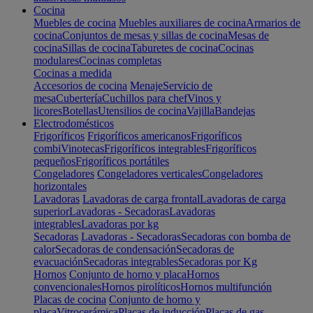
Cocina
Muebles de cocina
Muebles auxiliares de cocina
Armarios de
cocina
Conjuntos de mesas y sillas de cocina
Mesas de
cocina
Sillas de cocina
Taburetes de cocina
Cocinas
modulares
Cocinas completas
Cocinas a medida
Accesorios de cocina
Menaje
Servicio de
mesa
Cubertería
Cuchillos para chef
Vinos y
licores
Botellas
Utensilios de cocina
Vajilla
Bandejas
Electrodomésticos
Frigoríficos
Frigoríficos americanos
Frigoríficos
combi
Vinotecas
Frigoríficos integrables
Frigoríficos
pequeños
Frigoríficos portátiles
Congeladores
Congeladores verticales
Congeladores
horizontales
Lavadoras
Lavadoras de carga frontal
Lavadoras de carga
superior
Lavadoras - Secadoras
Lavadoras
integrables
Lavadoras por kg
Secadoras
Lavadoras - Secadoras
Secadoras con bomba de
calor
Secadoras de condensación
Secadoras de
evacuación
Secadoras integrables
Secadoras por Kg
Hornos
Conjunto de horno y placa
Hornos
convencionales
Hornos pirolíticos
Hornos multifunción
Placas de cocina
Conjunto de horno y
placa
Vitrocerámica
Placas de inducción
Placas de gas