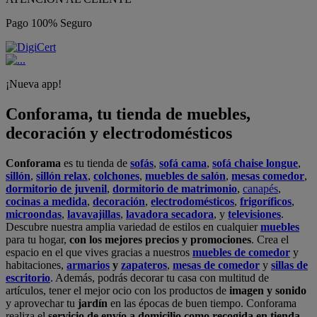
Pago 100% Seguro
¡Nueva app!
Conforama, tu tienda de muebles,
decoración y electrodomésticos
Conforama
es tu tienda de
sofás
,
sofá cama
,
sofá chaise longue
,
sillón
,
sillón relax
,
colchones
,
muebles de salón
,
mesas comedor
,
dormitorio de juvenil
,
dormitorio de matrimonio
,
canapés
,
cocinas a medida
,
decoración
,
electrodomésticos
,
frigoríficos
,
microondas
,
lavavajillas
,
lavadora secadora
, y
televisiones
.
Descubre nuestra amplia variedad de estilos en cualquier
muebles
para tu hogar,
con los mejores precios y promociones
. Crea el
espacio en el que vives gracias a nuestros
muebles de comedor
y
habitaciones,
armarios
y
zapateros
,
mesas de comedor
y
sillas de
escritorio
. Además, podrás decorar tu casa con multitud de
artículos, tener el mejor ocio con los productos de
imagen y sonido
y aprovechar tu
jardín
en las épocas de buen tiempo. Conforama
realiza el
servicio de envío a domicilio como recogida en tienda.