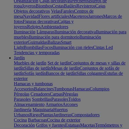
Organización
Cajas decorativas
Percheros
Burros de
ropa
Joyeros
Biombos
Cestas
Baúles
Revisteros
Cajas
Objetos decorativos
Velas
Faroles
Centros de
mesa
Navidad
Flores artificiales
Maceteros
Jarrones
Marcos de
fotos
Figuras decorativas
Cajitas y
joyeros
Relojes
Ambientadores
Iluminación
Lámparas
Iluminación decorativa
Iluminación para
muebles
Iluminación para dormitorio
Iluminación
exterior
Guirnaldas
Balizas
Smart
Light
Bombillas
Focos
Iluminación con rieles
Cintas Led
Tendencias y temporadas
Jardín
Muebles de jardín
Set de jardín
Conjuntos de mesas y sillas de
jardín
Sillas de jardín
Mesas de jardín
Conjuntos de sofás de
jardín
Sofás jardín
Bancos de jardín
Sillas colgantes
Estufas de
exterior
Hamacas y tumbonas
Accesorios
Balancines
Tumbonas
Hamacas
Columpios
Pérgolas
Cenadores
Carpas
Pérgolas
Parasoles
Sombrillas
Parasoles
Toldos
Almacenamiento
Armarios
Arcones
Jardinería
Maquinaria
Huertos
Urbanos
Riego
Plantas
Jardineras
Compostadores
Cocina
Barbacoas
Cocina de exterior
Decoración
Grifos y fuentes
Estatuas
Macetas
Termómetros y