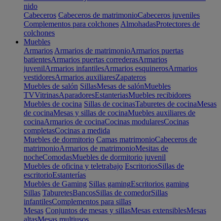
nido
Cabeceros
Cabeceros de matrimonio
Cabeceros juveniles
Complementos para colchones
Almohadas
Protectores de
colchones
Muebles
Armarios
Armarios de matrimonio
Armarios puertas
batientes
Armarios puertas correderas
Armarios
juvenil
Armarios infantiles
Armarios esquineros
Armarios
vestidores
Armarios auxiliares
Zapateros
Muebles de salón
Sillas
Mesas de salón
Muebles
TV
Vitrinas
Aparadores
Estanterias
Muebles recibidores
Muebles de cocina
Sillas de cocinas
Taburetes de cocina
Mesas
de cocina
Mesas y sillas de cocina
Muebles auxiliares de
cocina
Armarios de cocina
Cocinas modulares
Cocinas
completas
Cocinas a medida
Muebles de dormitorio
Camas matrimonio
Cabeceros de
matrimonio
Armarios de matrimonio
Mesitas de
noche
Comodas
Muebles de dormitorio juvenil
Muebles de oficina y teletrabajo
Escritorios
Sillas de
escritorio
Estanterías
Muebles de Gaming
Sillas gaming
Escritorios gaming
Sillas
Taburetes
Bancos
Sillas de comedor
Sillas
infantiles
Complementos para sillas
Mesas
Conjuntos de mesas y sillas
Mesas extensibles
Mesas
altas
Mesas multiusos