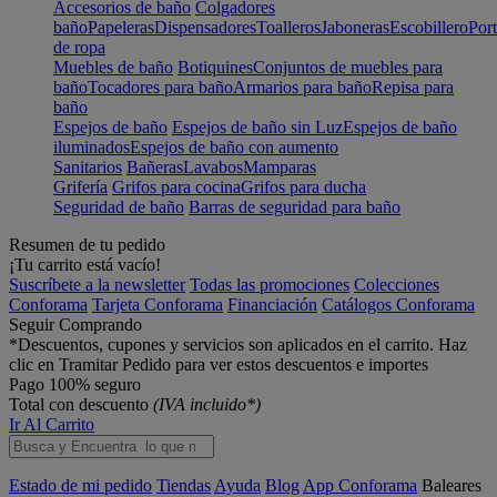
Accesorios de baño
Colgadores
baño
Papeleras
Dispensadores
Toalleros
Jaboneras
Escobillero
Port
de ropa
Muebles de baño
Botiquines
Conjuntos de muebles para
baño
Tocadores para baño
Armarios para baño
Repisa para
baño
Espejos de baño
Espejos de baño sin Luz
Espejos de baño
iluminados
Espejos de baño con aumento
Sanitarios
Bañeras
Lavabos
Mamparas
Grifería
Grifos para cocina
Grifos para ducha
Seguridad de baño
Barras de seguridad para baño
Resumen de tu pedido
¡Tu carrito está vacío!
Suscríbete a la newsletter
Todas las promociones
Colecciones
Conforama
Tarjeta Conforama
Financiación
Catálogos Conforama
Seguir Comprando
*Descuentos, cupones y servicios son aplicados en el carrito. Haz
clic en Tramitar Pedido para ver estos descuentos e importes
Pago 100% seguro
Total con descuento
(IVA incluido*)
Ir Al Carrito
Estado de mi pedido
Tiendas
Ayuda
Blog
App Conforama
Baleares