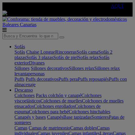
🔵Cambia tu electro con
-10% EXTRA
de descuento ☑️
AQUÍ
Baleares
Canarias
Sofás
Sofás
Chaise Longue
Rinconeras
Sofás cama
Sofás 2
plazas
Sofás 3 plazas
Sofás de piel
Sofás relax
Sofás
exterior
Divanes
Sillones
Sillones decorativos
Sillones relax
Sillones relax
levantapersonas
Puffs
Puffs decorativos
Puffs pera
Puffs reposapiés
Puffs con
almacenaje
Descanso
Colchones
Packs colchón y canapé
Colchones
viscoelásticos
Colchones de muelles
Colchones de muelles
ensacados
Colchones enrollados
Colchones de
espuma
Colchones para bebé
Colchones hinchables
Canapés y bases
Canapés
Base tapizadas
Somieres
Patas de
somieres
Camas
Camas de matrimonio
Camas dobles
Camas
individuales
Camas juveniles
Camas infantiles
Literas
Camas