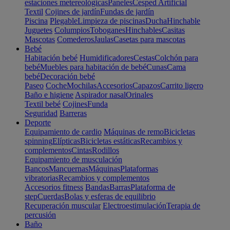
estaciones metereológicas
Paneles
Cesped Artificial
Textil
Cojines de jardín
Fundas de jardín
Piscina
Plegable
Limpieza de piscinas
Ducha
Hinchable
Juguetes
Columpios
Toboganes
Hinchables
Casitas
Mascotas
Comederos
Jaulas
Casetas para mascotas
Bebé
Habitación bebé
Humidificadores
Cestas
Colchón para
bebé
Muebles para habitación de bebé
Cunas
Cama
bebé
Decoración bebé
Paseo
Coche
Mochilas
Accesorios
Capazos
Carrito ligero
Baño e higiene
Aspirador nasal
Orinales
Textil bebé
Cojines
Funda
Seguridad
Barreras
Deporte
Equipamiento de cardio
Máquinas de remo
Bicicletas
spinning
Elípticas
Bicicletas estáticas
Recambios y
complementos
Cintas
Rodillos
Equipamiento de musculación
Bancos
Mancuernas
Máquinas
Plataformas
vibratorias
Recambios y complementos
Accesorios fitness
Bandas
Barras
Plataforma de
step
Cuerdas
Bolas y esferas de equilibrio
Recuperación muscular
Electroestimulación
Terapia de
percusión
Baño