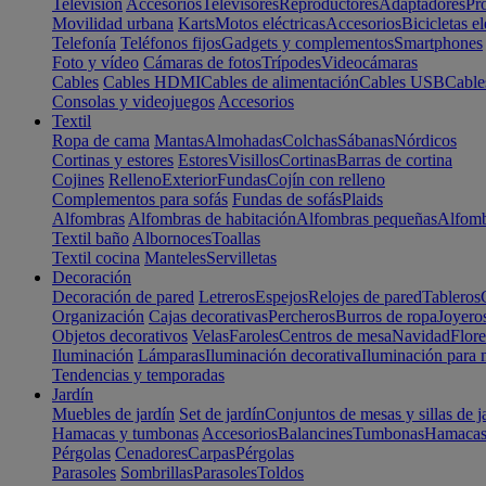
Televisión
Accesorios
Televisores
Reproductores
Adaptadores
Pr
Movilidad urbana
Karts
Motos eléctricas
Accesorios
Bicicletas el
Telefonía
Teléfonos fijos
Gadgets y complementos
Smartphones
Foto y vídeo
Cámaras de fotos
Trípodes
Videocámaras
Cables
Cables HDMI
Cables de alimentación
Cables USB
Cable
Consolas y videojuegos
Accesorios
Textil
Ropa de cama
Mantas
Almohadas
Colchas
Sábanas
Nórdicos
Cortinas y estores
Estores
Visillos
Cortinas
Barras de cortina
Cojines
Relleno
Exterior
Fundas
Cojín con relleno
Complementos para sofás
Fundas de sofás
Plaids
Alfombras
Alfombras de habitación
Alfombras pequeñas
Alfomb
Textil baño
Albornoces
Toallas
Textil cocina
Manteles
Servilletas
Decoración
Decoración de pared
Letreros
Espejos
Relojes de pared
Tableros
Organización
Cajas decorativas
Percheros
Burros de ropa
Joyero
Objetos decorativos
Velas
Faroles
Centros de mesa
Navidad
Flore
Iluminación
Lámparas
Iluminación decorativa
Iluminación para 
Tendencias y temporadas
Jardín
Muebles de jardín
Set de jardín
Conjuntos de mesas y sillas de j
Hamacas y tumbonas
Accesorios
Balancines
Tumbonas
Hamaca
Pérgolas
Cenadores
Carpas
Pérgolas
Parasoles
Sombrillas
Parasoles
Toldos