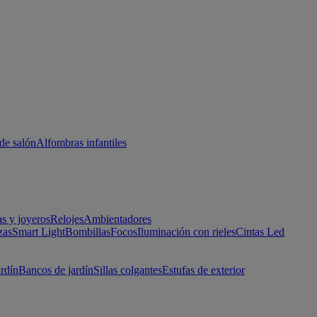
de salón
Alfombras infantiles
as y joyeros
Relojes
Ambientadores
zas
Smart Light
Bombillas
Focos
Iluminación con rieles
Cintas Led
ardín
Bancos de jardín
Sillas colgantes
Estufas de exterior