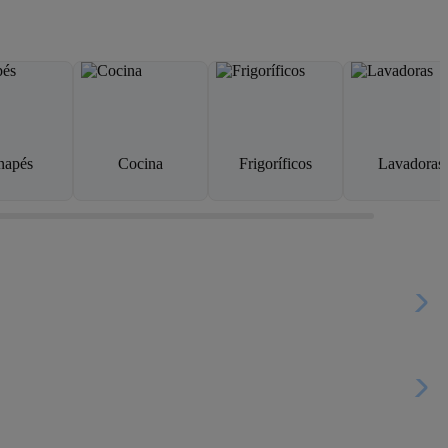
napés
Cocina
Frigoríficos
Lavadoras