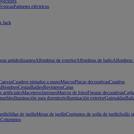
oyectores
éctricas
Patinetes eléctricos
s Jack
ras antideslizantes
Alfombras de exterior
Alfombras de baño
Alfombras 
Canvas
Cuadros pintados a mano
Marcos
Placas decorativas
Cuadros
s
Biombos
Cestas
Baúles
Revisteros
Cajas
s artificiales
Maceteros
Jarrones
Marcos de fotos
Figuras decorativas
Cajit
muebles
Iluminación para dormitorio
Iluminación exterior
Guirnaldas
Bali
ardín
Sillas de jardín
Mesas de jardín
Conjuntos de sofás de jardín
Sofás j
s
Columpios