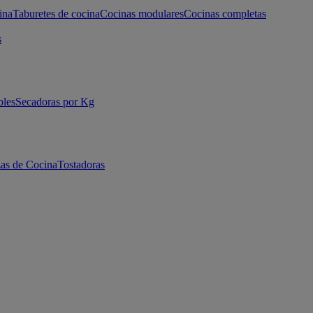
ina
Taburetes de cocina
Cocinas modulares
Cocinas completas
s
bles
Secadoras por Kg
as de Cocina
Tostadoras