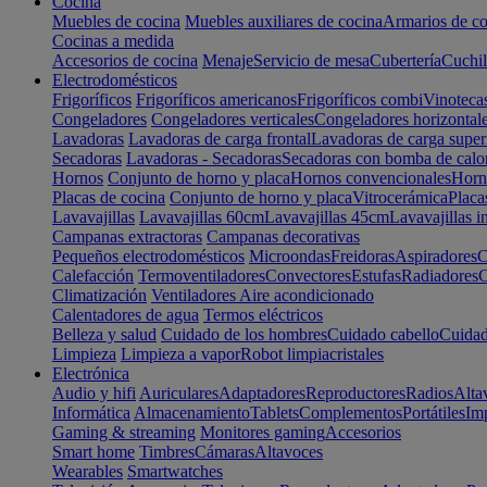
Cocina
Muebles de cocina
Muebles auxiliares de cocina
Armarios de co
Cocinas a medida
Accesorios de cocina
Menaje
Servicio de mesa
Cubertería
Cuchil
Electrodomésticos
Frigoríficos
Frigoríficos americanos
Frigoríficos combi
Vinoteca
Congeladores
Congeladores verticales
Congeladores horizontal
Lavadoras
Lavadoras de carga frontal
Lavadoras de carga super
Secadoras
Lavadoras - Secadoras
Secadoras con bomba de calo
Hornos
Conjunto de horno y placa
Hornos convencionales
Horno
Placas de cocina
Conjunto de horno y placa
Vitrocerámica
Placa
Lavavajillas
Lavavajillas 60cm
Lavavajillas 45cm
Lavavajillas i
Campanas extractoras
Campanas decorativas
Pequeños electrodomésticos
Microondas
Freidoras
Aspiradores
C
Calefacción
Termoventiladores
Convectores
Estufas
Radiadores
C
Climatización
Ventiladores
Aire acondicionado
Calentadores de agua
Termos eléctricos
Belleza y salud
Cuidado de los hombres
Cuidado cabello
Cuidad
Limpieza
Limpieza a vapor
Robot limpiacristales
Electrónica
Audio y hifi
Auriculares
Adaptadores
Reproductores
Radios
Alta
Informática
Almacenamiento
Tablets
Complementos
Portátiles
Im
Gaming & streaming
Monitores gaming
Accesorios
Smart home
Timbres
Cámaras
Altavoces
Wearables
Smartwatches