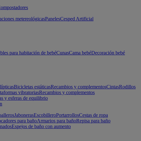
ompostadores
aciones metereológicas
Paneles
Cesped Artificial
les para habitación de bebé
Cunas
Cama bebé
Decoración bebé
lípticas
Bicicletas estáticas
Recambios y complementos
Cintas
Rodillos
taformas vibratorias
Recambios y complementos
s y esferas de equilibrio
ón
alleros
Jaboneras
Escobillero
Portarrollos
Cestas de ropa
cadores para baño
Armarios para baño
Repisa para baño
inados
Espejos de baño con aumento