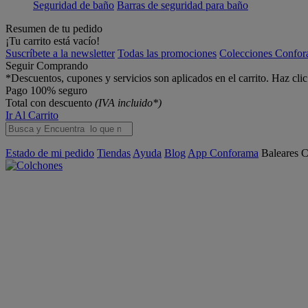
Seguridad de baño
Barras de seguridad para baño
Resumen de tu pedido
¡Tu carrito está vacío!
Suscríbete a la newsletter
Todas las promociones
Colecciones Confo
Seguir Comprando
*Descuentos, cupones y servicios son aplicados en el carrito. Haz cli
Pago 100% seguro
Total con descuento
(IVA incluido*)
Ir Al Carrito
Estado de mi pedido
Tiendas
Ayuda
Blog
App Conforama
Baleares
C