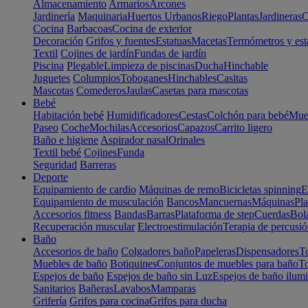
Almacenamiento
Armarios
Arcones
Jardinería
Maquinaria
Huertos Urbanos
Riego
Plantas
Jardineras
C
Cocina
Barbacoas
Cocina de exterior
Decoración
Grifos y fuentes
Estatuas
Macetas
Termómetros y est
Textil
Cojines de jardín
Fundas de jardín
Piscina
Plegable
Limpieza de piscinas
Ducha
Hinchable
Juguetes
Columpios
Toboganes
Hinchables
Casitas
Mascotas
Comederos
Jaulas
Casetas para mascotas
Bebé
Habitación bebé
Humidificadores
Cestas
Colchón para bebé
Mueb
Paseo
Coche
Mochilas
Accesorios
Capazos
Carrito ligero
Baño e higiene
Aspirador nasal
Orinales
Textil bebé
Cojines
Funda
Seguridad
Barreras
Deporte
Equipamiento de cardio
Máquinas de remo
Bicicletas spinning
E
Equipamiento de musculación
Bancos
Mancuernas
Máquinas
Pla
Accesorios fitness
Bandas
Barras
Plataforma de step
Cuerdas
Bola
Recuperación muscular
Electroestimulación
Terapia de percusi
Baño
Accesorios de baño
Colgadores baño
Papeleras
Dispensadores
To
Muebles de baño
Botiquines
Conjuntos de muebles para baño
To
Espejos de baño
Espejos de baño sin Luz
Espejos de baño ilum
Sanitarios
Bañeras
Lavabos
Mamparas
Grifería
Grifos para cocina
Grifos para ducha