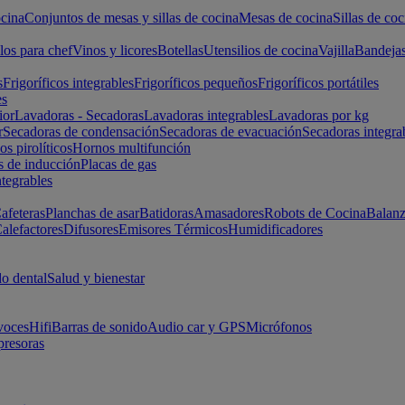
cina
Conjuntos de mesas y sillas de cocina
Mesas de cocina
Sillas de coc
los para chef
Vinos y licores
Botellas
Utensilios de cocina
Vajilla
Bandeja
s
Frigoríficos integrables
Frigoríficos pequeños
Frigoríficos portátiles
es
ior
Lavadoras - Secadoras
Lavadoras integrables
Lavadoras por kg
r
Secadoras de condensación
Secadoras de evacuación
Secadoras integra
s pirolíticos
Hornos multifunción
s de inducción
Placas de gas
ntegrables
afeteras
Planchas de asar
Batidoras
Amasadores
Robots de Cocina
Balanz
alefactores
Difusores
Emisores Térmicos
Humidificadores
o dental
Salud y bienestar
voces
Hifi
Barras de sonido
Audio car y GPS
Micrófonos
presoras