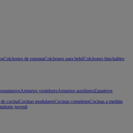
os
Colchones de espuma
Colchones para bebé
Colchones hinchables
esquineros
Armarios vestidores
Armarios auxiliares
Zapateros
 de cocina
Cocinas modulares
Cocinas completas
Cocinas a medida
mitorio juvenil