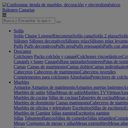
Baleares
Canarias
Sofás
Sofás
Chaise Longue
Rinconeras
Sofás cama
Sofás 2 plazas
Sofá
Sillones
Sillones decorativos
Sillones relax
Sillones relax levant
Puffs
Puffs decorativos
Puffs pera
Puffs reposapiés
Puffs con al
Descanso
Colchones
Packs colchón y canapé
Colchones viscoelásticos
Col
Canapés y bases
Canapés
Base tapizadas
Somieres
Patas de somi
Camas
Camas de matrimonio
Camas dobles
Camas individuales
Cabeceros
Cabeceros de matrimonio
Cabeceros juveniles
Complementos para colchones
Almohadas
Protectores de colch
Muebles
Armarios
Armarios de matrimonio
Armarios puertas batientes
Ar
Muebles de salón
Sillas
Mesas de salón
Muebles TV
Vitrinas
Apa
Muebles de cocina
Sillas de cocinas
Taburetes de cocina
Mesas d
Muebles de dormitorio
Camas matrimonio
Cabeceros de matrim
Muebles de oficina y teletrabajo
Escritorios
Sillas de escritorio
Es
Muebles de Gaming
Sillas gaming
Escritorios gaming
Sillas
Taburetes
Bancos
Sillas de comedor
Sillas infantiles
Complem
Mesas
Conjuntos de mesas y sillas
Mesas extensibles
Mesas alta