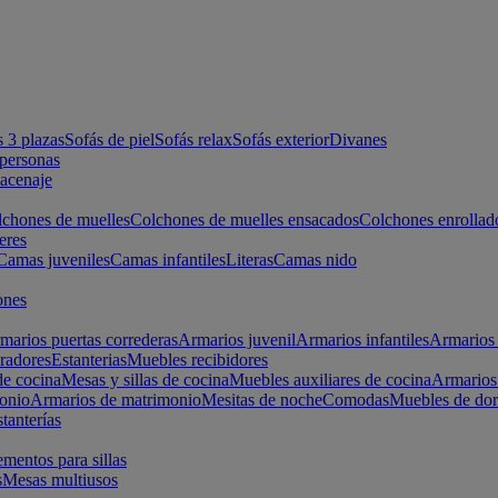
s 3 plazas
Sofás de piel
Sofás relax
Sofás exterior
Divanes
apersonas
macenaje
chones de muelles
Colchones de muelles ensacados
Colchones enrollad
eres
Camas juveniles
Camas infantiles
Literas
Camas nido
ones
marios puertas correderas
Armarios juvenil
Armarios infantiles
Armarios 
radores
Estanterias
Muebles recibidores
e cocina
Mesas y sillas de cocina
Muebles auxiliares de cocina
Armarios
onio
Armarios de matrimonio
Mesitas de noche
Comodas
Muebles de dor
tanterías
entos para sillas
s
Mesas multiusos