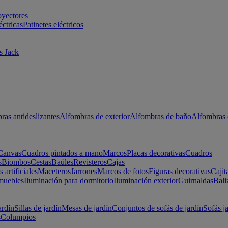
oyectores
éctricas
Patinetes eléctricos
s Jack
ras antideslizantes
Alfombras de exterior
Alfombras de baño
Alfombras 
Canvas
Cuadros pintados a mano
Marcos
Placas decorativas
Cuadros
s
Biombos
Cestas
Baúles
Revisteros
Cajas
s artificiales
Maceteros
Jarrones
Marcos de fotos
Figuras decorativas
Cajit
muebles
Iluminación para dormitorio
Iluminación exterior
Guirnaldas
Bali
ardín
Sillas de jardín
Mesas de jardín
Conjuntos de sofás de jardín
Sofás j
s
Columpios