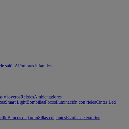
de salón
Alfombras infantiles
as y joyeros
Relojes
Ambientadores
zas
Smart Light
Bombillas
Focos
Iluminación con rieles
Cintas Led
ardín
Bancos de jardín
Sillas colgantes
Estufas de exterior