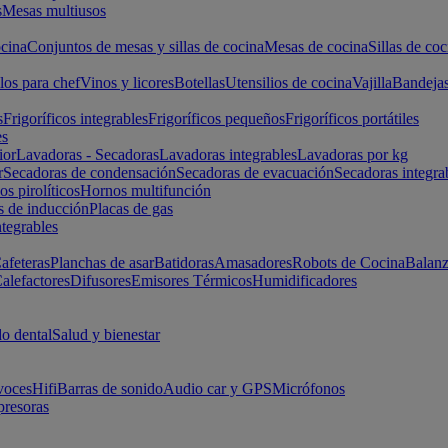
s
Mesas multiusos
cina
Conjuntos de mesas y sillas de cocina
Mesas de cocina
Sillas de coc
los para chef
Vinos y licores
Botellas
Utensilios de cocina
Vajilla
Bandeja
s
Frigoríficos integrables
Frigoríficos pequeños
Frigoríficos portátiles
es
ior
Lavadoras - Secadoras
Lavadoras integrables
Lavadoras por kg
r
Secadoras de condensación
Secadoras de evacuación
Secadoras integra
s pirolíticos
Hornos multifunción
s de inducción
Placas de gas
ntegrables
afeteras
Planchas de asar
Batidoras
Amasadores
Robots de Cocina
Balanz
alefactores
Difusores
Emisores Térmicos
Humidificadores
o dental
Salud y bienestar
voces
Hifi
Barras de sonido
Audio car y GPS
Micrófonos
presoras