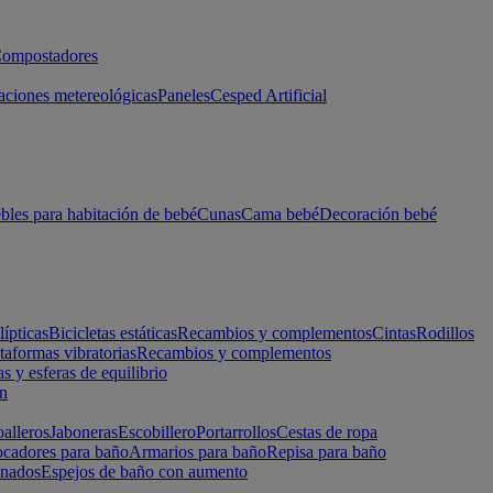
ompostadores
aciones metereológicas
Paneles
Cesped Artificial
les para habitación de bebé
Cunas
Cama bebé
Decoración bebé
lípticas
Bicicletas estáticas
Recambios y complementos
Cintas
Rodillos
taformas vibratorias
Recambios y complementos
s y esferas de equilibrio
ón
alleros
Jaboneras
Escobillero
Portarrollos
Cestas de ropa
cadores para baño
Armarios para baño
Repisa para baño
inados
Espejos de baño con aumento