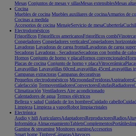
Mesas
Conjuntos de mesas y sillas
Mesas extensibles
Mesas alta
Cocina
Muebles de cocina
Muebles auxiliares de cocina
Armarios de co
Cocinas a medida
Accesorios de cocina
Menaje
Servicio de mesa
Cubertería
Cuchil
Electrodomésticos
Frigoríficos
Frigoríficos americanos
Frigoríficos combi
Vinoteca
Congeladores
Congeladores verticales
Congeladores horizontal
Lavadoras
Lavadoras de carga frontal
Lavadoras de carga super
Secadoras
Lavadoras - Secadoras
Secadoras con bomba de calo
Hornos
Conjunto de horno y placa
Hornos convencionales
Horno
Placas de cocina
Conjunto de horno y placa
Vitrocerámica
Placa
Lavavajillas
Lavavajillas 60cm
Lavavajillas 45cm
Lavavajillas i
Campanas extractoras
Campanas decorativas
Pequeños electrodomésticos
Microondas
Freidoras
Aspiradores
C
Calefacción
Termoventiladores
Convectores
Estufas
Radiadores
C
Climatización
Ventiladores
Aire acondicionado
Calentadores de agua
Termos eléctricos
Belleza y salud
Cuidado de los hombres
Cuidado cabello
Cuidad
Limpieza
Limpieza a vapor
Robot limpiacristales
Electrónica
Audio y hifi
Auriculares
Adaptadores
Reproductores
Radios
Alta
Informática
Almacenamiento
Tablets
Complementos
Portátiles
Im
Gaming & streaming
Monitores gaming
Accesorios
Smart home
Timbres
Cámaras
Altavoces