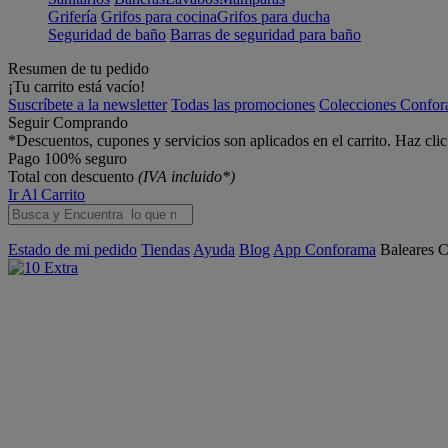
Grifería
Grifos para cocina
Grifos para ducha
Seguridad de baño
Barras de seguridad para baño
Resumen de tu pedido
¡Tu carrito está vacío!
Suscríbete a la newsletter
Todas las promociones
Colecciones Confo
Seguir Comprando
*Descuentos, cupones y servicios son aplicados en el carrito. Haz cli
Pago 100% seguro
Total con descuento
(IVA incluido*)
Ir Al Carrito
Estado de mi pedido
Tiendas
Ayuda
Blog
App Conforama
Baleares
C