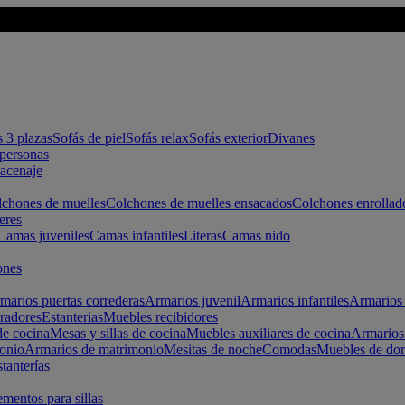
s 3 plazas
Sofás de piel
Sofás relax
Sofás exterior
Divanes
apersonas
macenaje
chones de muelles
Colchones de muelles ensacados
Colchones enrollad
eres
Camas juveniles
Camas infantiles
Literas
Camas nido
ones
marios puertas correderas
Armarios juvenil
Armarios infantiles
Armarios 
radores
Estanterias
Muebles recibidores
e cocina
Mesas y sillas de cocina
Muebles auxiliares de cocina
Armarios
onio
Armarios de matrimonio
Mesitas de noche
Comodas
Muebles de dor
tanterías
entos para sillas