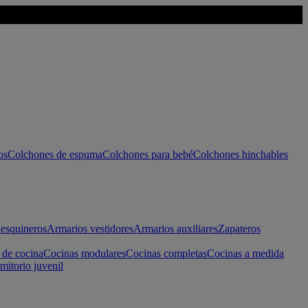
os
Colchones de espuma
Colchones para bebé
Colchones hinchables
esquineros
Armarios vestidores
Armarios auxiliares
Zapateros
 de cocina
Cocinas modulares
Cocinas completas
Cocinas a medida
mitorio juvenil