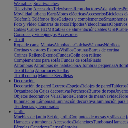
Wearables
Smartwatches
Televisión
Accesorios
Televisores
Reproductores
Adaptadores
Pr
Movilidad urbana
Karts
Motos eléctricas
Accesorios
Bicicletas el
Telefonía
Teléfonos fijos
Gadgets y complementos
Smartphones
Foto y vídeo
Cámaras de fotos
Trípodes
Videocámaras
Objetivos
Cables
Cables HDMI
Cables de alimentación
Cables USB
Cable
Consolas y videojuegos
Accesorios
Textil
Ropa de cama
Mantas
Almohadas
Colchas
Sábanas
Nórdicos
Cortinas y estores
Estores
Visillos
Cortinas
Barras de cortina
Cojines
Relleno
Exterior
Fundas
Cojín con relleno
Complementos para sofás
Fundas de sofás
Plaids
Alfombras
Alfombras de habitación
Alfombras pequeñas
Alfomb
Textil baño
Albornoces
Toallas
Textil cocina
Manteles
Servilletas
Decoración
Decoración de pared
Letreros
Espejos
Relojes de pared
Tableros
Organización
Cajas decorativas
Percheros
Burros de ropa
Joyero
Objetos decorativos
Velas
Faroles
Centros de mesa
Navidad
Flore
Iluminación
Lámparas
Iluminación decorativa
Iluminación para 
Tendencias y temporadas
Jardín
Muebles de jardín
Set de jardín
Conjuntos de mesas y sillas de j
Hamacas y tumbonas
Accesorios
Balancines
Tumbonas
Hamaca
Pérgolas
Cenadores
Carpas
Pérgolas