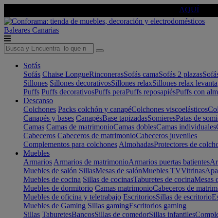
🔵Cambia tu electro con
-10% EXTRA
de descuento ☑️
AQUÍ
Baleares
Canarias
Sofás
Sofás
Chaise Longue
Rinconeras
Sofás cama
Sofás 2 plazas
Sofá
Sillones
Sillones decorativos
Sillones relax
Sillones relax levant
Puffs
Puffs decorativos
Puffs pera
Puffs reposapiés
Puffs con al
Descanso
Colchones
Packs colchón y canapé
Colchones viscoelásticos
Col
Canapés y bases
Canapés
Base tapizadas
Somieres
Patas de somi
Camas
Camas de matrimonio
Camas dobles
Camas individuales
Cabeceros
Cabeceros de matrimonio
Cabeceros juveniles
Complementos para colchones
Almohadas
Protectores de colch
Muebles
Armarios
Armarios de matrimonio
Armarios puertas batientes
Ar
Muebles de salón
Sillas
Mesas de salón
Muebles TV
Vitrinas
Apa
Muebles de cocina
Sillas de cocinas
Taburetes de cocina
Mesas d
Muebles de dormitorio
Camas matrimonio
Cabeceros de matrim
Muebles de oficina y teletrabajo
Escritorios
Sillas de escritorio
Es
Muebles de Gaming
Sillas gaming
Escritorios gaming
Sillas
Taburetes
Bancos
Sillas de comedor
Sillas infantiles
Complem