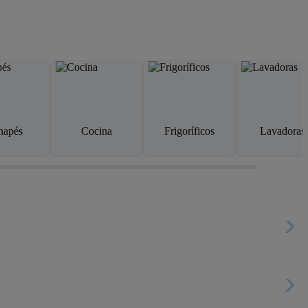
napés
Cocina
Frigoríficos
Lavadoras