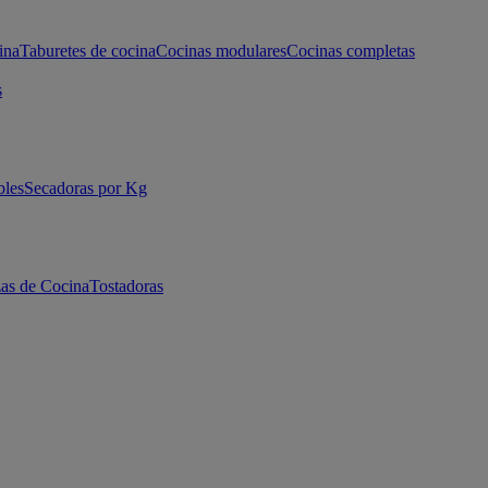
ina
Taburetes de cocina
Cocinas modulares
Cocinas completas
s
bles
Secadoras por Kg
as de Cocina
Tostadoras