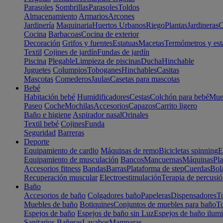
Parasoles
Sombrillas
Parasoles
Toldos
Almacenamiento
Armarios
Arcones
Jardinería
Maquinaria
Huertos Urbanos
Riego
Plantas
Jardineras
C
Cocina
Barbacoas
Cocina de exterior
Decoración
Grifos y fuentes
Estatuas
Macetas
Termómetros y est
Textil
Cojines de jardín
Fundas de jardín
Piscina
Plegable
Limpieza de piscinas
Ducha
Hinchable
Juguetes
Columpios
Toboganes
Hinchables
Casitas
Mascotas
Comederos
Jaulas
Casetas para mascotas
Bebé
Habitación bebé
Humidificadores
Cestas
Colchón para bebé
Mueb
Paseo
Coche
Mochilas
Accesorios
Capazos
Carrito ligero
Baño e higiene
Aspirador nasal
Orinales
Textil bebé
Cojines
Funda
Seguridad
Barreras
Deporte
Equipamiento de cardio
Máquinas de remo
Bicicletas spinning
E
Equipamiento de musculación
Bancos
Mancuernas
Máquinas
Pla
Accesorios fitness
Bandas
Barras
Plataforma de step
Cuerdas
Bola
Recuperación muscular
Electroestimulación
Terapia de percusi
Baño
Accesorios de baño
Colgadores baño
Papeleras
Dispensadores
To
Muebles de baño
Botiquines
Conjuntos de muebles para baño
To
Espejos de baño
Espejos de baño sin Luz
Espejos de baño ilum
Sanitarios
Bañeras
Lavabos
Mamparas