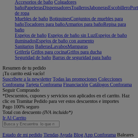
Accesorios de baño
Colgadores
baño
Papeleras
Dispensadores
Toalleros
Jaboneras
Escobillero
Port
de ropa
Muebles de baño
Botiquines
Conjuntos de muebles para
baño
Tocadores para baño
Armarios para baño
Repisa para
baño
Espejos de baño
Espejos de baño sin Luz
Espejos de baño
iluminados
Espejos de baño con aumento
Sanitarios
Bañeras
Lavabos
Mamparas
Grifería
Grifos para cocina
Grifos para ducha
Seguridad de baño
Barras de seguridad para baño
Resumen de tu pedido
¡Tu carrito está vacío!
Suscríbete a la newsletter
Todas las promociones
Colecciones
Conforama
Tarjeta Conforama
Financiación
Catálogos Conforama
Seguir Comprando
*Descuentos, cupones y servicios son aplicados en el carrito. Haz
clic en Tramitar Pedido para ver estos descuentos e importes
Pago 100% seguro
Total con descuento
(IVA incluido*)
Ir Al Carrito
Estado de mi pedido
Tiendas
Ayuda
Blog
App Conforama
Baleares