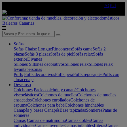
🔵Cambia tu electro con
-10% EXTRA
de descuento ☑️
AQUÍ
Baleares
Canarias
Sofás
Sofás
Chaise Longue
Rinconeras
Sofás cama
Sofás 2
plazas
Sofás 3 plazas
Sofás de piel
Sofás relax
Sofás
exterior
Divanes
Sillones
Sillones decorativos
Sillones relax
Sillones relax
levantapersonas
Puffs
Puffs decorativos
Puffs pera
Puffs reposapiés
Puffs con
almacenaje
Descanso
Colchones
Packs colchón y canapé
Colchones
viscoelásticos
Colchones de muelles
Colchones de muelles
ensacados
Colchones enrollados
Colchones de
espuma
Colchones para bebé
Colchones hinchables
Canapés y bases
Canapés
Base tapizadas
Somieres
Patas de
somieres
Camas
Camas de matrimonio
Camas dobles
Camas
individuales
Camas juveniles
Camas infantiles
Literas
Camas