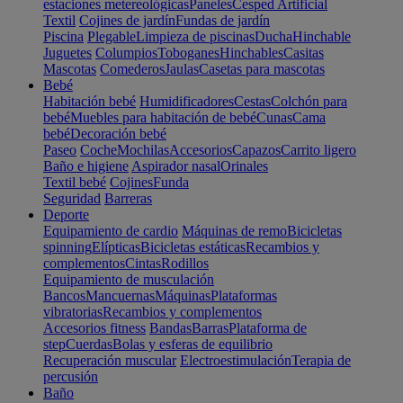
estaciones metereológicas
Paneles
Cesped Artificial
Textil
Cojines de jardín
Fundas de jardín
Piscina
Plegable
Limpieza de piscinas
Ducha
Hinchable
Juguetes
Columpios
Toboganes
Hinchables
Casitas
Mascotas
Comederos
Jaulas
Casetas para mascotas
Bebé
Habitación bebé
Humidificadores
Cestas
Colchón para
bebé
Muebles para habitación de bebé
Cunas
Cama
bebé
Decoración bebé
Paseo
Coche
Mochilas
Accesorios
Capazos
Carrito ligero
Baño e higiene
Aspirador nasal
Orinales
Textil bebé
Cojines
Funda
Seguridad
Barreras
Deporte
Equipamiento de cardio
Máquinas de remo
Bicicletas
spinning
Elípticas
Bicicletas estáticas
Recambios y
complementos
Cintas
Rodillos
Equipamiento de musculación
Bancos
Mancuernas
Máquinas
Plataformas
vibratorias
Recambios y complementos
Accesorios fitness
Bandas
Barras
Plataforma de
step
Cuerdas
Bolas y esferas de equilibrio
Recuperación muscular
Electroestimulación
Terapia de
percusión
Baño