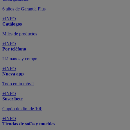
Todo en tu móvil
+INFO
Suscríbete
Cupón de dto. de 10€
+INFO
Tiendas de sofás y muebles
¡Encuentra la tuya!
+INFO
Tu cuenta
Promociones exclusivas
+INFO
El blog
Busca tu inspiración
+INFO
Grandes marcas de muebles, sofás,