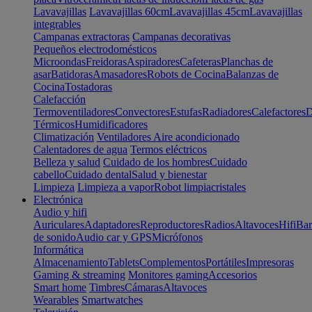
Lavavajillas
Lavavajillas 60cm
Lavavajillas 45cm
Lavavajillas
integrables
Campanas extractoras
Campanas decorativas
Pequeños electrodomésticos
Microondas
Freidoras
Aspiradores
Cafeteras
Planchas de
asar
Batidoras
Amasadores
Robots de Cocina
Balanzas de
Cocina
Tostadoras
Calefacción
Termoventiladores
Convectores
Estufas
Radiadores
Calefactores
D
Térmicos
Humidificadores
Climatización
Ventiladores
Aire acondicionado
Calentadores de agua
Termos eléctricos
Belleza y salud
Cuidado de los hombres
Cuidado
cabello
Cuidado dental
Salud y bienestar
Limpieza
Limpieza a vapor
Robot limpiacristales
Electrónica
Audio y hifi
Auriculares
Adaptadores
Reproductores
Radios
Altavoces
Hifi
Bar
de sonido
Audio car y GPS
Micrófonos
Informática
Almacenamiento
Tablets
Complementos
Portátiles
Impresoras
Gaming & streaming
Monitores gaming
Accesorios
Smart home
Timbres
Cámaras
Altavoces
Wearables
Smartwatches