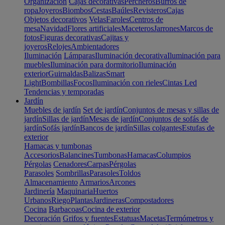
Organización
Cajas decorativas
Percheros
Burros de
ropa
Joyeros
Biombos
Cestas
Baúles
Revisteros
Cajas
Objetos decorativos
Velas
Faroles
Centros de
mesa
Navidad
Flores artificiales
Maceteros
Jarrones
Marcos de
fotos
Figuras decorativas
Cajitas y
joyeros
Relojes
Ambientadores
Iluminación
Lámparas
Iluminación decorativa
Iluminación para
muebles
Iluminación para dormitorio
Iluminación
exterior
Guirnaldas
Balizas
Smart
Light
Bombillas
Focos
Iluminación con rieles
Cintas Led
Tendencias y temporadas
Jardín
Muebles de jardín
Set de jardín
Conjuntos de mesas y sillas de
jardín
Sillas de jardín
Mesas de jardín
Conjuntos de sofás de
jardín
Sofás jardín
Bancos de jardín
Sillas colgantes
Estufas de
exterior
Hamacas y tumbonas
Accesorios
Balancines
Tumbonas
Hamacas
Columpios
Pérgolas
Cenadores
Carpas
Pérgolas
Parasoles
Sombrillas
Parasoles
Toldos
Almacenamiento
Armarios
Arcones
Jardinería
Maquinaria
Huertos
Urbanos
Riego
Plantas
Jardineras
Compostadores
Cocina
Barbacoas
Cocina de exterior
Decoración
Grifos y fuentes
Estatuas
Macetas
Termómetros y