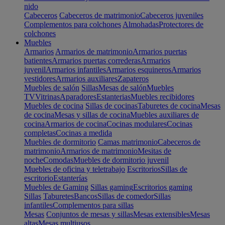
nido
Cabeceros
Cabeceros de matrimonio
Cabeceros juveniles
Complementos para colchones
Almohadas
Protectores de
colchones
Muebles
Armarios
Armarios de matrimonio
Armarios puertas
batientes
Armarios puertas correderas
Armarios
juvenil
Armarios infantiles
Armarios esquineros
Armarios
vestidores
Armarios auxiliares
Zapateros
Muebles de salón
Sillas
Mesas de salón
Muebles
TV
Vitrinas
Aparadores
Estanterias
Muebles recibidores
Muebles de cocina
Sillas de cocinas
Taburetes de cocina
Mesas
de cocina
Mesas y sillas de cocina
Muebles auxiliares de
cocina
Armarios de cocina
Cocinas modulares
Cocinas
completas
Cocinas a medida
Muebles de dormitorio
Camas matrimonio
Cabeceros de
matrimonio
Armarios de matrimonio
Mesitas de
noche
Comodas
Muebles de dormitorio juvenil
Muebles de oficina y teletrabajo
Escritorios
Sillas de
escritorio
Estanterías
Muebles de Gaming
Sillas gaming
Escritorios gaming
Sillas
Taburetes
Bancos
Sillas de comedor
Sillas
infantiles
Complementos para sillas
Mesas
Conjuntos de mesas y sillas
Mesas extensibles
Mesas
altas
Mesas multiusos