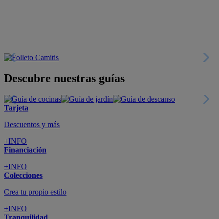
+INFO
Financiación
+INFO
Colecciones
Crea tu propio estilo
+INFO
Tranquilidad
6 años de Garantía Plus
+INFO
Catálogos
Miles de productos
+INFO
Por teléfono
Llámanos y compra
+INFO
Nueva app