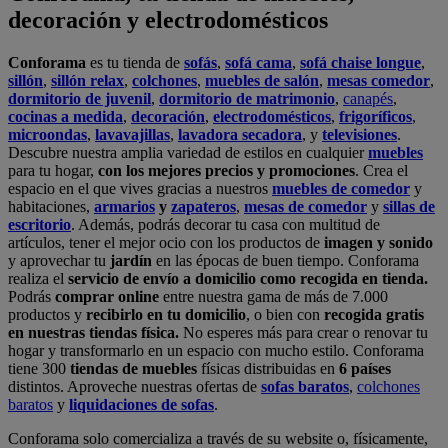
Podrás
comprar online
entre nuestra gama de más de 7.000
productos y
recibirlo en tu domicilio
, o bien con
recogida gratis
en nuestras tiendas física.
No esperes más para crear o renovar tu
hogar y transformarlo en un espacio con mucho estilo. Conforama
tiene 300
tiendas de muebles
físicas distribuidas en
6 países
distintos. Aproveche nuestras ofertas de
sofas baratos
,
colchones
baratos
y
liquidaciones de sofas
.
Conforama solo comercializa a través de su website o, físicamente,
en sus
tiendas de sofás
.
Alcalá de Guadaíra
,
Alcalá de Henares
,
Alcorcón
,
Alfafar
,
Alicante
,
Arinaga
,
Asturias
,
Badalona
,
Barakaldo
,
Barcelona
,
Burjassot
,
Castellón
,
Chafiras
,
Cordoba
,
Elche
,
Finestrat
,
Granada
,
Huércal de
Almería
,
La Coruña
,
La Laguna
,
La Zenia
,
Lanzarote
,
León
,
Lleida
,
Los Barrios
,
Madrid
,
Majadahonda
,
Málaga
,
Murcia
,
Orotava
,
Palma
,
Pamplona
,
Rivas
,
Sabadell
,
Sagunto
,
Salt, Girona
,
San Sebastian
,
Sant Boi
,
Santander
,
Santiago de Compostela
,
Sevilla
,
Tamaraceite
,
Terrassa
,
Viana
,
Vilanova i la Geltrú
,
Zaragoza
Ver más >>
© Conforama
Términos y Condiciones
Política de privacidad
Política de cookies
Configuración de Cookies