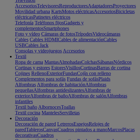
Televisión
Accesorios
Televisores
Reproductores
Adaptadores
Proyectores
Movilidad urbana
Karts
Motos eléctricas
Accesorios
Bicicletas
eléctricas
Patinetes eléctricos
Telefonía
Teléfonos fijos
Gadgets y
complementos
Smartphones
Foto y vídeo
Cámaras de fotos
Trípodes
Videocámaras
Cables
Cables HDMI
Cables de alimentación
Cables
USB
Cables Jack
Consolas y videojuegos
Accesorios
Textil
Ropa de cama
Mantas
Almohadas
Colchas
Sábanas
Nórdicos
Cortinas y estores
Estores
Visillos
Cortinas
Barras de cortina
Cojines
Relleno
Exterior
Fundas
Cojín con relleno
Complementos para sofás
Fundas de sofás
Plaids
Alfombras
Alfombras de habitación
Alfombras
pequeñas
Alfombras antideslizantes
Alfombras de
exterior
Alfombras de baño
Alfombras de salón
Alfombras
infantiles
Textil baño
Albornoces
Toallas
Textil cocina
Manteles
Servilletas
Decoración
Decoración de pared
Letreros
Espejos
Relojes de
pared
Tableros
Canvas
Cuadros pintados a mano
Marcos
Placas
decorativas
Cuadros