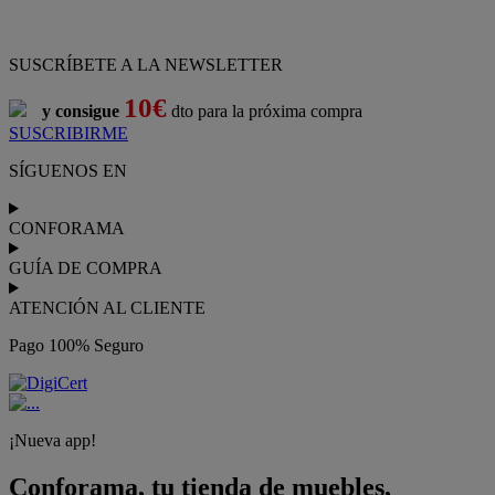
Pago 100% Seguro
¡Nueva app!
Conforama, tu tienda de muebles,
decoración y electrodomésticos
Conforama
es tu tienda de
sofás
,
sofá cama
,
sofá chaise longue
,
sillón
,
sillón relax
,
colchones
,
muebles de salón
,
mesas comedor
,
dormitorio de juvenil
,
dormitorio de matrimonio
,
canapés
,
cocinas a medida
,
decoración
,
electrodomésticos
,
frigoríficos
,
microondas
,
lavavajillas
,
lavadora secadora
, y
televisiones
.
Descubre nuestra amplia variedad de estilos en cualquier
muebles
para tu hogar,
con los mejores precios y promociones
. Crea el
espacio en el que vives gracias a nuestros
muebles de comedor
y
habitaciones,
armarios
y
zapateros
,
mesas de comedor
y
sillas de
escritorio
. Además, podrás decorar tu casa con multitud de
artículos, tener el mejor ocio con los productos de
imagen y sonido
y aprovechar tu
jardín
en las épocas de buen tiempo. Conforama
realiza el
servicio de envío a domicilio como recogida en tienda.