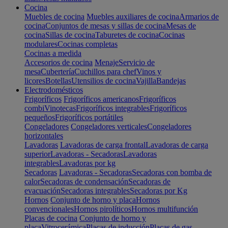
Cocina
Muebles de cocina
Muebles auxiliares de cocina
Armarios de
cocina
Conjuntos de mesas y sillas de cocina
Mesas de
cocina
Sillas de cocina
Taburetes de cocina
Cocinas
modulares
Cocinas completas
Cocinas a medida
Accesorios de cocina
Menaje
Servicio de
mesa
Cubertería
Cuchillos para chef
Vinos y
licores
Botellas
Utensilios de cocina
Vajilla
Bandejas
Electrodomésticos
Frigoríficos
Frigoríficos americanos
Frigoríficos
combi
Vinotecas
Frigoríficos integrables
Frigoríficos
pequeños
Frigoríficos portátiles
Congeladores
Congeladores verticales
Congeladores
horizontales
Lavadoras
Lavadoras de carga frontal
Lavadoras de carga
superior
Lavadoras - Secadoras
Lavadoras
integrables
Lavadoras por kg
Secadoras
Lavadoras - Secadoras
Secadoras con bomba de
calor
Secadoras de condensación
Secadoras de
evacuación
Secadoras integrables
Secadoras por Kg
Hornos
Conjunto de horno y placa
Hornos
convencionales
Hornos pirolíticos
Hornos multifunción
Placas de cocina
Conjunto de horno y
placa
Vitrocerámica
Placas de inducción
Placas de gas