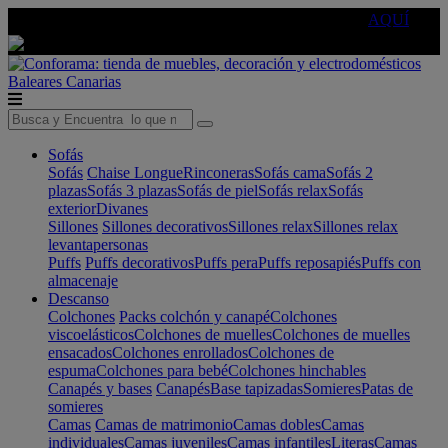
🔵Cambia tu electro con
-10% EXTRA
de descuento ☑️
AQUÍ
Baleares
Canarias
Sofás
Sofás
Chaise Longue
Rinconeras
Sofás cama
Sofás 2
plazas
Sofás 3 plazas
Sofás de piel
Sofás relax
Sofás
exterior
Divanes
Sillones
Sillones decorativos
Sillones relax
Sillones relax
levantapersonas
Puffs
Puffs decorativos
Puffs pera
Puffs reposapiés
Puffs con
almacenaje
Descanso
Colchones
Packs colchón y canapé
Colchones
viscoelásticos
Colchones de muelles
Colchones de muelles
ensacados
Colchones enrollados
Colchones de
espuma
Colchones para bebé
Colchones hinchables
Canapés y bases
Canapés
Base tapizadas
Somieres
Patas de
somieres
Camas
Camas de matrimonio
Camas dobles
Camas
individuales
Camas juveniles
Camas infantiles
Literas
Camas