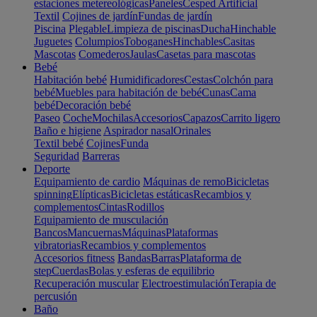
estaciones metereológicas
Paneles
Cesped Artificial
Textil
Cojines de jardín
Fundas de jardín
Piscina
Plegable
Limpieza de piscinas
Ducha
Hinchable
Juguetes
Columpios
Toboganes
Hinchables
Casitas
Mascotas
Comederos
Jaulas
Casetas para mascotas
Bebé
Habitación bebé
Humidificadores
Cestas
Colchón para
bebé
Muebles para habitación de bebé
Cunas
Cama
bebé
Decoración bebé
Paseo
Coche
Mochilas
Accesorios
Capazos
Carrito ligero
Baño e higiene
Aspirador nasal
Orinales
Textil bebé
Cojines
Funda
Seguridad
Barreras
Deporte
Equipamiento de cardio
Máquinas de remo
Bicicletas
spinning
Elípticas
Bicicletas estáticas
Recambios y
complementos
Cintas
Rodillos
Equipamiento de musculación
Bancos
Mancuernas
Máquinas
Plataformas
vibratorias
Recambios y complementos
Accesorios fitness
Bandas
Barras
Plataforma de
step
Cuerdas
Bolas y esferas de equilibrio
Recuperación muscular
Electroestimulación
Terapia de
percusión
Baño