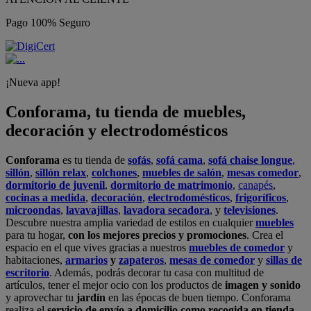
Pago 100% Seguro
¡Nueva app!
Conforama, tu tienda de muebles,
decoración y electrodomésticos
Conforama
es tu tienda de
sofás
,
sofá cama
,
sofá chaise longue
,
sillón
,
sillón relax
,
colchones
,
muebles de salón
,
mesas comedor
,
dormitorio de juvenil
,
dormitorio de matrimonio
,
canapés
,
cocinas a medida
,
decoración
,
electrodomésticos
,
frigoríficos
,
microondas
,
lavavajillas
,
lavadora secadora
, y
televisiones
.
Descubre nuestra amplia variedad de estilos en cualquier
muebles
para tu hogar,
con los mejores precios y promociones
. Crea el
espacio en el que vives gracias a nuestros
muebles de comedor
y
habitaciones,
armarios
y
zapateros
,
mesas de comedor
y
sillas de
escritorio
. Además, podrás decorar tu casa con multitud de
artículos, tener el mejor ocio con los productos de
imagen y sonido
y aprovechar tu
jardín
en las épocas de buen tiempo. Conforama
realiza el
servicio de envío a domicilio como recogida en tienda.