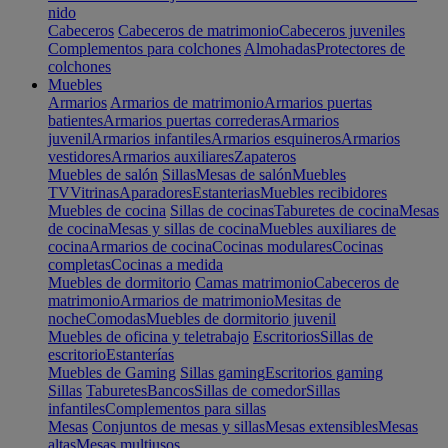
nido
Cabeceros
Cabeceros de matrimonio
Cabeceros juveniles
Complementos para colchones
Almohadas
Protectores de
colchones
Muebles
Armarios
Armarios de matrimonio
Armarios puertas
batientes
Armarios puertas correderas
Armarios
juvenil
Armarios infantiles
Armarios esquineros
Armarios
vestidores
Armarios auxiliares
Zapateros
Muebles de salón
Sillas
Mesas de salón
Muebles
TV
Vitrinas
Aparadores
Estanterias
Muebles recibidores
Muebles de cocina
Sillas de cocinas
Taburetes de cocina
Mesas
de cocina
Mesas y sillas de cocina
Muebles auxiliares de
cocina
Armarios de cocina
Cocinas modulares
Cocinas
completas
Cocinas a medida
Muebles de dormitorio
Camas matrimonio
Cabeceros de
matrimonio
Armarios de matrimonio
Mesitas de
noche
Comodas
Muebles de dormitorio juvenil
Muebles de oficina y teletrabajo
Escritorios
Sillas de
escritorio
Estanterías
Muebles de Gaming
Sillas gaming
Escritorios gaming
Sillas
Taburetes
Bancos
Sillas de comedor
Sillas
infantiles
Complementos para sillas
Mesas
Conjuntos de mesas y sillas
Mesas extensibles
Mesas
altas
Mesas multiusos