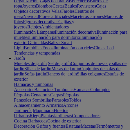
Organización
Cajas decorativas
Percheros
Burros de
ropa
Joyeros
Biombos
Cestas
Baúles
Revisteros
Cajas
Objetos decorativos
Velas
Faroles
Centros de
mesa
Navidad
Flores artificiales
Maceteros
Jarrones
Marcos de
fotos
Figuras decorativas
Cajitas y
joyeros
Relojes
Ambientadores
Iluminación
Lámparas
Iluminación decorativa
Iluminación para
muebles
Iluminación para dormitorio
Iluminación
exterior
Guirnaldas
Balizas
Smart
Light
Bombillas
Focos
Iluminación con rieles
Cintas Led
Tendencias y temporadas
Jardín
Muebles de jardín
Set de jardín
Conjuntos de mesas y sillas de
jardín
Sillas de jardín
Mesas de jardín
Conjuntos de sofás de
jardín
Sofás jardín
Bancos de jardín
Sillas colgantes
Estufas de
exterior
Hamacas y tumbonas
Accesorios
Balancines
Tumbonas
Hamacas
Columpios
Pérgolas
Cenadores
Carpas
Pérgolas
Parasoles
Sombrillas
Parasoles
Toldos
Almacenamiento
Armarios
Arcones
Jardinería
Maquinaria
Huertos
Urbanos
Riego
Plantas
Jardineras
Compostadores
Cocina
Barbacoas
Cocina de exterior
Decoración
Grifos y fuentes
Estatuas
Macetas
Termómetros y