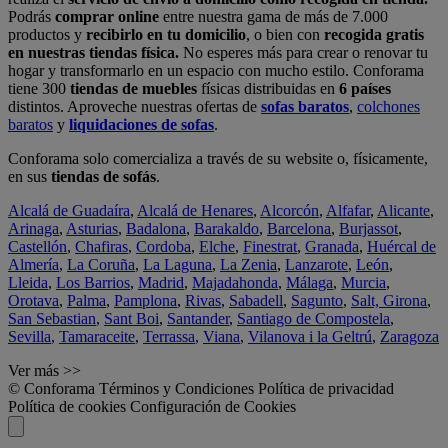
Podrás
comprar online
entre nuestra gama de más de 7.000
productos y
recibirlo en tu domicilio
, o bien con
recogida gratis
en nuestras tiendas física.
No esperes más para crear o renovar tu
hogar y transformarlo en un espacio con mucho estilo. Conforama
tiene 300
tiendas de muebles
físicas distribuidas en
6 países
distintos. Aproveche nuestras ofertas de
sofas baratos
,
colchones
baratos
y
liquidaciones de sofas
.
Conforama solo comercializa a través de su website o, físicamente,
en sus
tiendas de sofás
.
Alcalá de Guadaíra
,
Alcalá de Henares
,
Alcorcón
,
Alfafar
,
Alicante
,
Arinaga
,
Asturias
,
Badalona
,
Barakaldo
,
Barcelona
,
Burjassot
,
Castellón
,
Chafiras
,
Cordoba
,
Elche
,
Finestrat
,
Granada
,
Huércal de
Almería
,
La Coruña
,
La Laguna
,
La Zenia
,
Lanzarote
,
León
,
Lleida
,
Los Barrios
,
Madrid
,
Majadahonda
,
Málaga
,
Murcia
,
Orotava
,
Palma
,
Pamplona
,
Rivas
,
Sabadell
,
Sagunto
,
Salt, Girona
,
San Sebastian
,
Sant Boi
,
Santander
,
Santiago de Compostela
,
Sevilla
,
Tamaraceite
,
Terrassa
,
Viana
,
Vilanova i la Geltrú
,
Zaragoza
Ver más >>
© Conforama
Términos y Condiciones
Política de privacidad
Política de cookies
Configuración de Cookies