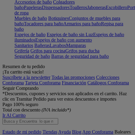
Accesorios de baño
Colgadores
baño
Papeleras
Dispensadores
Toalleros
Jaboneras
Escobillero
Port
de ropa
Muebles de baño
Botiquines
Conjuntos de muebles para
baño
Tocadores para baño
Armarios para baño
Repisa para
baño
Espejos de baño
Espejos de baño sin Luz
Espejos de baño
iluminados
Espejos de baño con aumento
Sanitarios
Bañeras
Lavabos
Mamparas
Grifería
Grifos para cocina
Grifos para ducha
Seguridad de baño
Barras de seguridad para baño
Resumen de tu pedido
¡Tu carrito está vacío!
Suscríbete a la newsletter
Todas las promociones
Colecciones
Conforama
Tarjeta Conforama
Financiación
Catálogos Conforama
Seguir Comprando
*Descuentos, cupones y servicios son aplicados en el carrito. Haz
clic en Tramitar Pedido para ver estos descuentos e importes
Pago 100% seguro
Total con descuento
(IVA incluido*)
Ir Al Carrito
Estado de mi pedido
Tiendas
Ayuda
Blog
App Conforama
Baleares