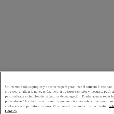
Utilizamos cookies propias y de terceros para garantizar el correcto funcionami
sitio web, analizar la navegación, mejorar nuestros servicios y mostrarte public
personalizada en función de tus hábitos de navegación. Puedes aceptar todas la
pulsando en “Aceptar”, o configurar tus preferencias para seleccionar qué tipos
cookies deseas permitir o rechazar. Para más información, consulta nuestra
Pol
Cookies