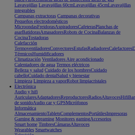
Lavavajillas
Lavavajillas 60cm
Lavavajillas 45cm
Lavavajillas
integrables
Campanas extractoras
Campanas decorativas
Pequeños electrodomésticos
Microondas
Freidoras
Aspiradores
Cafeteras
Planchas de
asar
Batidoras
Amasadores
Robots de Cocina
Balanzas de
Cocina
Tostadoras
Calefacción
Termoventiladores
Convectores
Estufas
Radiadores
Calefactores
D
Térmicos
Humidificadores
Climatización
Ventiladores
Aire acondicionado
Calentadores de agua
Termos eléctricos
Belleza y salud
Cuidado de los hombres
Cuidado
cabello
Cuidado dental
Salud y bienestar
Limpieza
Limpieza a vapor
Robot limpiacristales
Electrónica
Audio y hifi
Auriculares
Adaptadores
Reproductores
Radios
Altavoces
Hifi
Bar
de sonido
Audio car y GPS
Micrófonos
Informática
Almacenamiento
Tablets
Complementos
Portátiles
Impresoras
Gaming & streaming
Monitores gaming
Accesorios
Smart home
Timbres
Cámaras
Altavoces
Wearables
Smartwatches