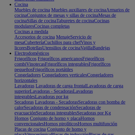
Cocina
Muebles de cocina
Muebles auxiliares de cocina
Armarios de
cocina
Conjuntos de mesas y sillas de cocina
Mesas de
cocina
Sillas de cocina
Taburetes de cocina
Cocinas
modulares
Cocinas completas
Cocinas a medida
Accesorios de cocina
Menaje
Servicio de
mesa
Cubertería
Cuchillos para chef
Vinos y
licores
Botellas
Utensilios de cocina
Vajilla
Bandejas
Electrodomésticos
Frigoríficos
Frigoríficos americanos
Frigoríficos
combi
Vinotecas
Frigoríficos integrables
Frigoríficos
pequeños
Frigoríficos portátiles
Congeladores
Congeladores verticales
Congeladores
horizontales
Lavadoras
Lavadoras de carga frontal
Lavadoras de carga
superior
Lavadoras - Secadoras
Lavadoras
integrables
Lavadoras por kg
Secadoras
Lavadoras - Secadoras
Secadoras con bomba de
calor
Secadoras de condensación
Secadoras de
evacuación
Secadoras integrables
Secadoras por Kg
Hornos
Conjunto de horno y placa
Hornos
convencionales
Hornos pirolíticos
Hornos multifunción
Placas de cocina
Conjunto de horno y
placa
Vitrocerámica
Placas de inducción
Placas de gas