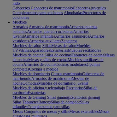
nido
Cabeceros
Cabeceros de matrimonio
Cabeceros juveniles
Complementos para colchones
Almohadas
Protectores de
colchones
Muebles
Armarios
Armarios de matrimonio
Armarios puertas
batientes
Armarios puertas correderas
Armarios
juvenil
Armarios infantiles
Armarios esquineros
Armarios
vestidores
Armarios auxiliares
Zapateros
Muebles de salón
Sillas
Mesas de salón
Muebles
TV
Vitrinas
Aparadores
Estanterias
Muebles recibidores
Muebles de cocina
Sillas de cocinas
Taburetes de cocina
Mesas
de cocina
Mesas y sillas de cocina
Muebles auxiliares de
cocina
Armarios de cocina
Cocinas modulares
Cocinas
completas
Cocinas a medida
Muebles de dormitorio
Camas matrimonio
Cabeceros de
matrimonio
Armarios de matrimonio
Mesitas de
noche
Comodas
Muebles de dormitorio juvenil
Muebles de oficina y teletrabajo
Escritorios
Sillas de
escritorio
Estanterías
Muebles de Gaming
Sillas gaming
Escritorios gaming
Sillas
Taburetes
Bancos
Sillas de comedor
Sillas
infantiles
Complementos para sillas
Mesas
Conjuntos de mesas y sillas
Mesas extensibles
Mesas
altas
Mesas multiusos