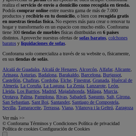
realiza el
servicio de envío a domicilio como recogida en tienda.
Podrás
comprar online
entre nuestra gama de más de 7.000
productos y
recibirlo en tu domicilio
, o bien con
recogida gratis
en nuestras tiendas física.
No esperes más para crear o renovar tu
hogar y transformarlo en un espacio con mucho estilo. Conforama
tiene 300
tiendas de muebles
físicas distribuidas en
6 países
distintos. Aproveche nuestras ofertas de
sofas baratos
,
colchones
baratos
y
liquidaciones de sofas
.
Conforama solo comercializa a través de su website o, físicamente,
en sus
tiendas de sofás
.
Alcalá de Guadaíra
,
Alcalá de Henares
,
Alcorcón
,
Alfafar
,
Alicante
,
Arinaga
,
Asturias
,
Badalona
,
Barakaldo
,
Barcelona
,
Burjassot
,
Castellón
,
Chafiras
,
Cordoba
,
Elche
,
Finestrat
,
Granada
,
Huércal de
Almería
,
La Coruña
,
La Laguna
,
La Zenia
,
Lanzarote
,
León
,
Lleida
,
Los Barrios
,
Madrid
,
Majadahonda
,
Málaga
,
Murcia
,
Orotava
,
Palma
,
Pamplona
,
Rivas
,
Sabadell
,
Sagunto
,
Salt, Girona
,
San Sebastian
,
Sant Boi
,
Santander
,
Santiago de Compostela
,
Sevilla
,
Tamaraceite
,
Terrassa
,
Viana
,
Vilanova i la Geltrú
,
Zaragoza
Ver más >>
© Conforama
Términos y Condiciones
Política de privacidad
Política de cookies
Configuración de Cookies