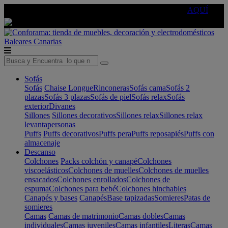
🔵Cambia tu electro con
-10% EXTRA
de descuento ☑️
AQUÍ
Baleares
Canarias
Sofás
Sofás
Chaise Longue
Rinconeras
Sofás cama
Sofás 2
plazas
Sofás 3 plazas
Sofás de piel
Sofás relax
Sofás
exterior
Divanes
Sillones
Sillones decorativos
Sillones relax
Sillones relax
levantapersonas
Puffs
Puffs decorativos
Puffs pera
Puffs reposapiés
Puffs con
almacenaje
Descanso
Colchones
Packs colchón y canapé
Colchones
viscoelásticos
Colchones de muelles
Colchones de muelles
ensacados
Colchones enrollados
Colchones de
espuma
Colchones para bebé
Colchones hinchables
Canapés y bases
Canapés
Base tapizadas
Somieres
Patas de
somieres
Camas
Camas de matrimonio
Camas dobles
Camas
individuales
Camas juveniles
Camas infantiles
Literas
Camas