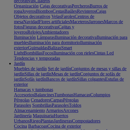
decorativas
Cuadros
Organización
Cajas decorativas
Percheros
Burros de
ropa
Joyeros
Biombos
Cestas
Baúles
Revisteros
Cajas
Objetos decorativos
Velas
Faroles
Centros de
mesa
Navidad
Flores artificiales
Maceteros
Jarrones
Marcos de
fotos
Figuras decorativas
Cajitas y
joyeros
Relojes
Ambientadores
Iluminación
Lámparas
Iluminación decorativa
Iluminación para
muebles
Iluminación para dormitorio
Iluminación
exterior
Guirnaldas
Balizas
Smart
Light
Bombillas
Focos
Iluminación con rieles
Cintas Led
Tendencias y temporadas
Jardín
Muebles de jardín
Set de jardín
Conjuntos de mesas y sillas de
jardín
Sillas de jardín
Mesas de jardín
Conjuntos de sofás de
jardín
Sofás jardín
Bancos de jardín
Sillas colgantes
Estufas de
exterior
Hamacas y tumbonas
Accesorios
Balancines
Tumbonas
Hamacas
Columpios
Pérgolas
Cenadores
Carpas
Pérgolas
Parasoles
Sombrillas
Parasoles
Toldos
Almacenamiento
Armarios
Arcones
Jardinería
Maquinaria
Huertos
Urbanos
Riego
Plantas
Jardineras
Compostadores
Cocina
Barbacoas
Cocina de exterior