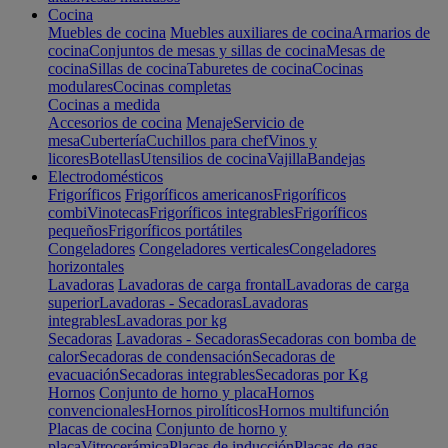
Cocina
Muebles de cocina
Muebles auxiliares de cocina
Armarios de
cocina
Conjuntos de mesas y sillas de cocina
Mesas de
cocina
Sillas de cocina
Taburetes de cocina
Cocinas
modulares
Cocinas completas
Cocinas a medida
Accesorios de cocina
Menaje
Servicio de
mesa
Cubertería
Cuchillos para chef
Vinos y
licores
Botellas
Utensilios de cocina
Vajilla
Bandejas
Electrodomésticos
Frigoríficos
Frigoríficos americanos
Frigoríficos
combi
Vinotecas
Frigoríficos integrables
Frigoríficos
pequeños
Frigoríficos portátiles
Congeladores
Congeladores verticales
Congeladores
horizontales
Lavadoras
Lavadoras de carga frontal
Lavadoras de carga
superior
Lavadoras - Secadoras
Lavadoras
integrables
Lavadoras por kg
Secadoras
Lavadoras - Secadoras
Secadoras con bomba de
calor
Secadoras de condensación
Secadoras de
evacuación
Secadoras integrables
Secadoras por Kg
Hornos
Conjunto de horno y placa
Hornos
convencionales
Hornos pirolíticos
Hornos multifunción
Placas de cocina
Conjunto de horno y
placa
Vitrocerámica
Placas de inducción
Placas de gas