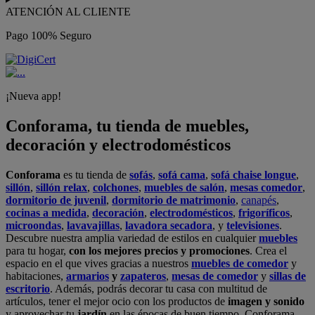
ATENCIÓN AL CLIENTE
Pago 100% Seguro
¡Nueva app!
Conforama, tu tienda de muebles,
decoración y electrodomésticos
Conforama
es tu tienda de
sofás
,
sofá cama
,
sofá chaise longue
,
sillón
,
sillón relax
,
colchones
,
muebles de salón
,
mesas comedor
,
dormitorio de juvenil
,
dormitorio de matrimonio
,
canapés
,
cocinas a medida
,
decoración
,
electrodomésticos
,
frigoríficos
,
microondas
,
lavavajillas
,
lavadora secadora
, y
televisiones
.
Descubre nuestra amplia variedad de estilos en cualquier
muebles
para tu hogar,
con los mejores precios y promociones
. Crea el
espacio en el que vives gracias a nuestros
muebles de comedor
y
habitaciones,
armarios
y
zapateros
,
mesas de comedor
y
sillas de
escritorio
. Además, podrás decorar tu casa con multitud de
artículos, tener el mejor ocio con los productos de
imagen y sonido
y aprovechar tu
jardín
en las épocas de buen tiempo. Conforama