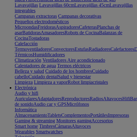
Lavavajillas
Lavavajillas 60cm
Lavavajillas 45cm
Lavavajillas
integrables
Campanas extractoras
Campanas decorativas
Pequeños electrodomésticos
Microondas
Freidoras
Aspiradores
Cafeteras
Planchas de
asar
Batidoras
Amasadores
Robots de Cocina
Balanzas de
Cocina
Tostadoras
Calefacción
Termoventiladores
Convectores
Estufas
Radiadores
Calefactores
D
Térmicos
Humidificadores
Climatización
Ventiladores
Aire acondicionado
Calentadores de agua
Termos eléctricos
Belleza y salud
Cuidado de los hombres
Cuidado
cabello
Cuidado dental
Salud y bienestar
Limpieza
Limpieza a vapor
Robot limpiacristales
Electrónica
Audio y hifi
Auriculares
Adaptadores
Reproductores
Radios
Altavoces
Hifi
Bar
de sonido
Audio car y GPS
Micrófonos
Informática
Almacenamiento
Tablets
Complementos
Portátiles
Impresoras
Gaming & streaming
Monitores gaming
Accesorios
Smart home
Timbres
Cámaras
Altavoces
Wearables
Smartwatches