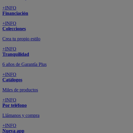
+INFO
Financiación
+INFO
Colecciones
Crea tu propio estilo
+INFO
Tranquilidad
6 años de Garantía Plus
+INFO
Catálogos
Miles de productos
+INFO
Por teléfono
Llámanos y compra
+INFO
Nueva app