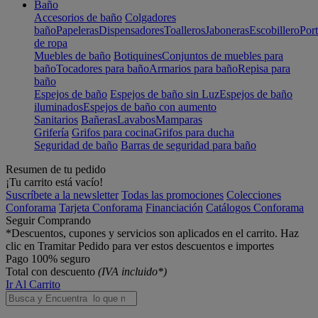
Baño
Accesorios de baño
Colgadores
baño
Papeleras
Dispensadores
Toalleros
Jaboneras
Escobillero
Port
de ropa
Muebles de baño
Botiquines
Conjuntos de muebles para
baño
Tocadores para baño
Armarios para baño
Repisa para
baño
Espejos de baño
Espejos de baño sin Luz
Espejos de baño
iluminados
Espejos de baño con aumento
Sanitarios
Bañeras
Lavabos
Mamparas
Grifería
Grifos para cocina
Grifos para ducha
Seguridad de baño
Barras de seguridad para baño
Resumen de tu pedido
¡Tu carrito está vacío!
Suscríbete a la newsletter
Todas las promociones
Colecciones
Conforama
Tarjeta Conforama
Financiación
Catálogos Conforama
Seguir Comprando
*Descuentos, cupones y servicios son aplicados en el carrito. Haz
clic en Tramitar Pedido para ver estos descuentos e importes
Pago 100% seguro
Total con descuento
(IVA incluido*)
Ir Al Carrito