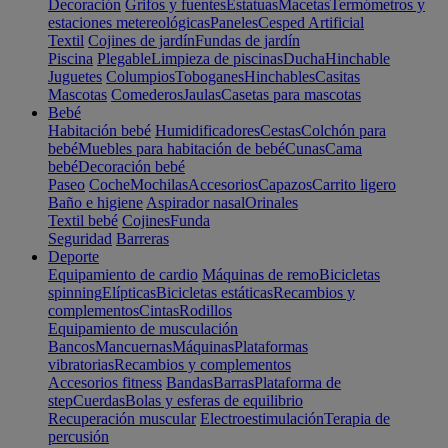
Decoración
Grifos y fuentes
Estatuas
Macetas
Termómetros y
estaciones metereológicas
Paneles
Cesped Artificial
Textil
Cojines de jardín
Fundas de jardín
Piscina
Plegable
Limpieza de piscinas
Ducha
Hinchable
Juguetes
Columpios
Toboganes
Hinchables
Casitas
Mascotas
Comederos
Jaulas
Casetas para mascotas
Bebé
Habitación bebé
Humidificadores
Cestas
Colchón para
bebé
Muebles para habitación de bebé
Cunas
Cama
bebé
Decoración bebé
Paseo
Coche
Mochilas
Accesorios
Capazos
Carrito ligero
Baño e higiene
Aspirador nasal
Orinales
Textil bebé
Cojines
Funda
Seguridad
Barreras
Deporte
Equipamiento de cardio
Máquinas de remo
Bicicletas
spinning
Elípticas
Bicicletas estáticas
Recambios y
complementos
Cintas
Rodillos
Equipamiento de musculación
Bancos
Mancuernas
Máquinas
Plataformas
vibratorias
Recambios y complementos
Accesorios fitness
Bandas
Barras
Plataforma de
step
Cuerdas
Bolas y esferas de equilibrio
Recuperación muscular
Electroestimulación
Terapia de
percusión