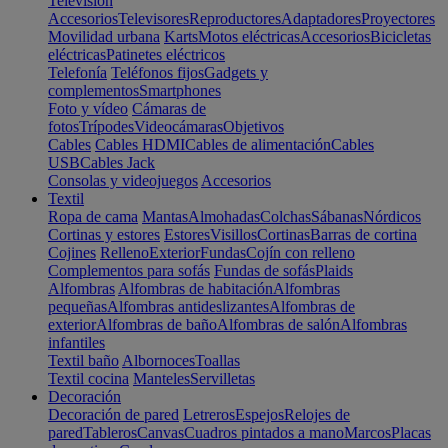
Televisión
Accesorios
Televisores
Reproductores
Adaptadores
Proyectores
Movilidad urbana
Karts
Motos eléctricas
Accesorios
Bicicletas
eléctricas
Patinetes eléctricos
Telefonía
Teléfonos fijos
Gadgets y
complementos
Smartphones
Foto y vídeo
Cámaras de
fotos
Trípodes
Videocámaras
Objetivos
Cables
Cables HDMI
Cables de alimentación
Cables
USB
Cables Jack
Consolas y videojuegos
Accesorios
Textil
Ropa de cama
Mantas
Almohadas
Colchas
Sábanas
Nórdicos
Cortinas y estores
Estores
Visillos
Cortinas
Barras de cortina
Cojines
Relleno
Exterior
Fundas
Cojín con relleno
Complementos para sofás
Fundas de sofás
Plaids
Alfombras
Alfombras de habitación
Alfombras
pequeñas
Alfombras antideslizantes
Alfombras de
exterior
Alfombras de baño
Alfombras de salón
Alfombras
infantiles
Textil baño
Albornoces
Toallas
Textil cocina
Manteles
Servilletas
Decoración
Decoración de pared
Letreros
Espejos
Relojes de
pared
Tableros
Canvas
Cuadros pintados a mano
Marcos
Placas