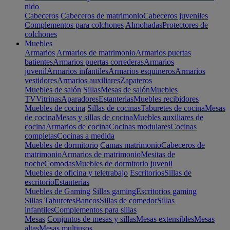
nido
Cabeceros
Cabeceros de matrimonio
Cabeceros juveniles
Complementos para colchones
Almohadas
Protectores de
colchones
Muebles
Armarios
Armarios de matrimonio
Armarios puertas
batientes
Armarios puertas correderas
Armarios
juvenil
Armarios infantiles
Armarios esquineros
Armarios
vestidores
Armarios auxiliares
Zapateros
Muebles de salón
Sillas
Mesas de salón
Muebles
TV
Vitrinas
Aparadores
Estanterias
Muebles recibidores
Muebles de cocina
Sillas de cocinas
Taburetes de cocina
Mesas
de cocina
Mesas y sillas de cocina
Muebles auxiliares de
cocina
Armarios de cocina
Cocinas modulares
Cocinas
completas
Cocinas a medida
Muebles de dormitorio
Camas matrimonio
Cabeceros de
matrimonio
Armarios de matrimonio
Mesitas de
noche
Comodas
Muebles de dormitorio juvenil
Muebles de oficina y teletrabajo
Escritorios
Sillas de
escritorio
Estanterías
Muebles de Gaming
Sillas gaming
Escritorios gaming
Sillas
Taburetes
Bancos
Sillas de comedor
Sillas
infantiles
Complementos para sillas
Mesas
Conjuntos de mesas y sillas
Mesas extensibles
Mesas
altas
Mesas multiusos