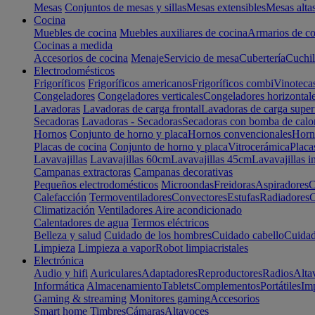
Mesas
Conjuntos de mesas y sillas
Mesas extensibles
Mesas alta
Cocina
Muebles de cocina
Muebles auxiliares de cocina
Armarios de co
Cocinas a medida
Accesorios de cocina
Menaje
Servicio de mesa
Cubertería
Cuchil
Electrodomésticos
Frigoríficos
Frigoríficos americanos
Frigoríficos combi
Vinoteca
Congeladores
Congeladores verticales
Congeladores horizontal
Lavadoras
Lavadoras de carga frontal
Lavadoras de carga super
Secadoras
Lavadoras - Secadoras
Secadoras con bomba de calo
Hornos
Conjunto de horno y placa
Hornos convencionales
Horno
Placas de cocina
Conjunto de horno y placa
Vitrocerámica
Placa
Lavavajillas
Lavavajillas 60cm
Lavavajillas 45cm
Lavavajillas i
Campanas extractoras
Campanas decorativas
Pequeños electrodomésticos
Microondas
Freidoras
Aspiradores
C
Calefacción
Termoventiladores
Convectores
Estufas
Radiadores
C
Climatización
Ventiladores
Aire acondicionado
Calentadores de agua
Termos eléctricos
Belleza y salud
Cuidado de los hombres
Cuidado cabello
Cuidad
Limpieza
Limpieza a vapor
Robot limpiacristales
Electrónica
Audio y hifi
Auriculares
Adaptadores
Reproductores
Radios
Alta
Informática
Almacenamiento
Tablets
Complementos
Portátiles
Im
Gaming & streaming
Monitores gaming
Accesorios
Smart home
Timbres
Cámaras
Altavoces