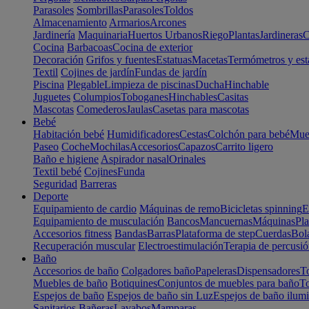
Parasoles
Sombrillas
Parasoles
Toldos
Almacenamiento
Armarios
Arcones
Jardinería
Maquinaria
Huertos Urbanos
Riego
Plantas
Jardineras
C
Cocina
Barbacoas
Cocina de exterior
Decoración
Grifos y fuentes
Estatuas
Macetas
Termómetros y est
Textil
Cojines de jardín
Fundas de jardín
Piscina
Plegable
Limpieza de piscinas
Ducha
Hinchable
Juguetes
Columpios
Toboganes
Hinchables
Casitas
Mascotas
Comederos
Jaulas
Casetas para mascotas
Bebé
Habitación bebé
Humidificadores
Cestas
Colchón para bebé
Mueb
Paseo
Coche
Mochilas
Accesorios
Capazos
Carrito ligero
Baño e higiene
Aspirador nasal
Orinales
Textil bebé
Cojines
Funda
Seguridad
Barreras
Deporte
Equipamiento de cardio
Máquinas de remo
Bicicletas spinning
E
Equipamiento de musculación
Bancos
Mancuernas
Máquinas
Pla
Accesorios fitness
Bandas
Barras
Plataforma de step
Cuerdas
Bola
Recuperación muscular
Electroestimulación
Terapia de percusi
Baño
Accesorios de baño
Colgadores baño
Papeleras
Dispensadores
To
Muebles de baño
Botiquines
Conjuntos de muebles para baño
To
Espejos de baño
Espejos de baño sin Luz
Espejos de baño ilum
Sanitarios
Bañeras
Lavabos
Mamparas