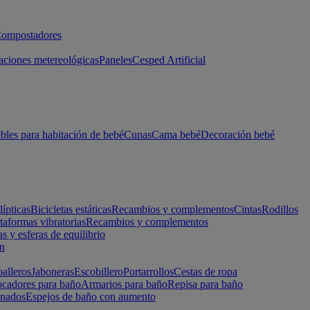
ompostadores
aciones metereológicas
Paneles
Cesped Artificial
les para habitación de bebé
Cunas
Cama bebé
Decoración bebé
lípticas
Bicicletas estáticas
Recambios y complementos
Cintas
Rodillos
taformas vibratorias
Recambios y complementos
s y esferas de equilibrio
ón
alleros
Jaboneras
Escobillero
Portarrollos
Cestas de ropa
cadores para baño
Armarios para baño
Repisa para baño
inados
Espejos de baño con aumento