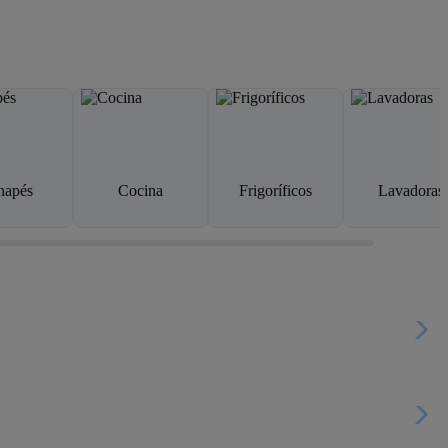
napés
Cocina
Frigoríficos
Lavadoras