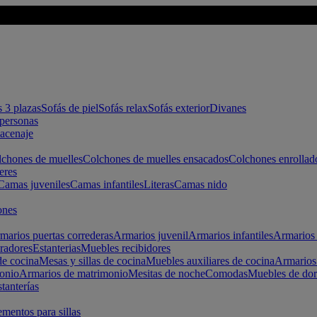
s 3 plazas
Sofás de piel
Sofás relax
Sofás exterior
Divanes
apersonas
macenaje
chones de muelles
Colchones de muelles ensacados
Colchones enrollad
eres
Camas juveniles
Camas infantiles
Literas
Camas nido
ones
marios puertas correderas
Armarios juvenil
Armarios infantiles
Armarios 
radores
Estanterias
Muebles recibidores
e cocina
Mesas y sillas de cocina
Muebles auxiliares de cocina
Armarios
onio
Armarios de matrimonio
Mesitas de noche
Comodas
Muebles de dor
tanterías
entos para sillas