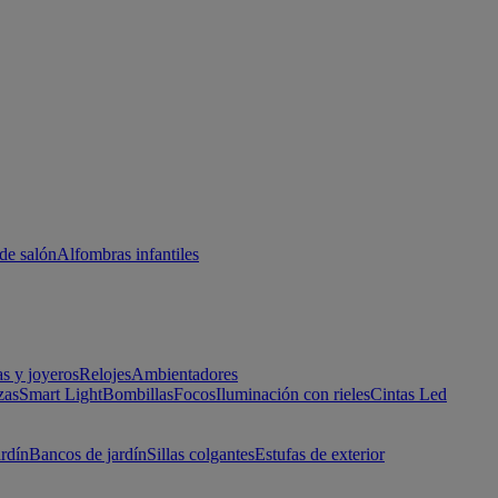
de salón
Alfombras infantiles
as y joyeros
Relojes
Ambientadores
zas
Smart Light
Bombillas
Focos
Iluminación con rieles
Cintas Led
ardín
Bancos de jardín
Sillas colgantes
Estufas de exterior