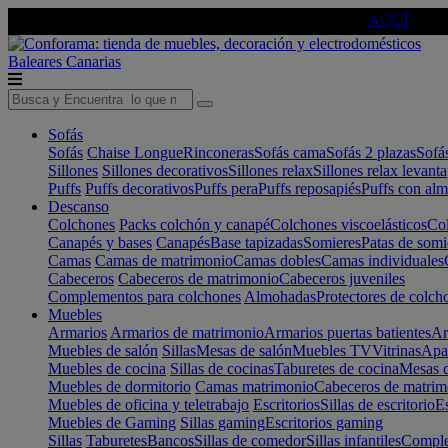
🔵Cambia tu electro con
-10% EXTRA
de descuento ☑️
AQUÍ
Baleares
Canarias
Sofás
Sofás
Chaise Longue
Rinconeras
Sofás cama
Sofás 2 plazas
Sofá
Sillones
Sillones decorativos
Sillones relax
Sillones relax levant
Puffs
Puffs decorativos
Puffs pera
Puffs reposapiés
Puffs con al
Descanso
Colchones
Packs colchón y canapé
Colchones viscoelásticos
Col
Canapés y bases
Canapés
Base tapizadas
Somieres
Patas de somi
Camas
Camas de matrimonio
Camas dobles
Camas individuales
Cabeceros
Cabeceros de matrimonio
Cabeceros juveniles
Complementos para colchones
Almohadas
Protectores de colch
Muebles
Armarios
Armarios de matrimonio
Armarios puertas batientes
Ar
Muebles de salón
Sillas
Mesas de salón
Muebles TV
Vitrinas
Apa
Muebles de cocina
Sillas de cocinas
Taburetes de cocina
Mesas d
Muebles de dormitorio
Camas matrimonio
Cabeceros de matrim
Muebles de oficina y teletrabajo
Escritorios
Sillas de escritorio
Es
Muebles de Gaming
Sillas gaming
Escritorios gaming
Sillas
Taburetes
Bancos
Sillas de comedor
Sillas infantiles
Complem