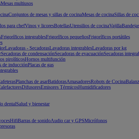
s
Mesas multiusos
cina
Conjuntos de mesas y sillas de cocina
Mesas de cocina
Sillas de coc
los para chef
Vinos y licores
Botellas
Utensilios de cocina
Vajilla
Bandeja
s
Frigoríficos integrables
Frigoríficos pequeños
Frigoríficos portátiles
es
ior
Lavadoras - Secadoras
Lavadoras integrables
Lavadoras por kg
r
Secadoras de condensación
Secadoras de evacuación
Secadoras integra
s pirolíticos
Hornos multifunción
s de inducción
Placas de gas
ntegrables
afeteras
Planchas de asar
Batidoras
Amasadores
Robots de Cocina
Balanz
alefactores
Difusores
Emisores Térmicos
Humidificadores
o dental
Salud y bienestar
voces
Hifi
Barras de sonido
Audio car y GPS
Micrófonos
presoras