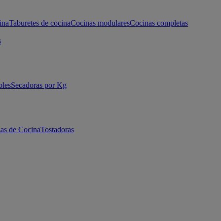
ina
Taburetes de cocina
Cocinas modulares
Cocinas completas
s
bles
Secadoras por Kg
as de Cocina
Tostadoras