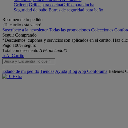
Grifería
Grifos para cocina
Grifos para ducha
Seguridad de baño
Barras de seguridad para baño
Resumen de tu pedido
¡Tu carrito está vacío!
Suscríbete a la newsletter
Todas las promociones
Colecciones Confo
Seguir Comprando
*Descuentos, cupones y servicios son aplicados en el carrito. Haz cli
Pago 100% seguro
Total con descuento
(IVA incluido*)
Ir Al Carrito
Estado de mi pedido
Tiendas
Ayuda
Blog
App Conforama
Baleares
C