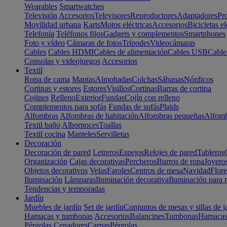
Wearables
Smartwatches
Televisión
Accesorios
Televisores
Reproductores
Adaptadores
Pr
Movilidad urbana
Karts
Motos eléctricas
Accesorios
Bicicletas el
Telefonía
Teléfonos fijos
Gadgets y complementos
Smartphones
Foto y vídeo
Cámaras de fotos
Trípodes
Videocámaras
Cables
Cables HDMI
Cables de alimentación
Cables USB
Cable
Consolas y videojuegos
Accesorios
Textil
Ropa de cama
Mantas
Almohadas
Colchas
Sábanas
Nórdicos
Cortinas y estores
Estores
Visillos
Cortinas
Barras de cortina
Cojines
Relleno
Exterior
Fundas
Cojín con relleno
Complementos para sofás
Fundas de sofás
Plaids
Alfombras
Alfombras de habitación
Alfombras pequeñas
Alfomb
Textil baño
Albornoces
Toallas
Textil cocina
Manteles
Servilletas
Decoración
Decoración de pared
Letreros
Espejos
Relojes de pared
Tableros
Organización
Cajas decorativas
Percheros
Burros de ropa
Joyero
Objetos decorativos
Velas
Faroles
Centros de mesa
Navidad
Flore
Iluminación
Lámparas
Iluminación decorativa
Iluminación para 
Tendencias y temporadas
Jardín
Muebles de jardín
Set de jardín
Conjuntos de mesas y sillas de j
Hamacas y tumbonas
Accesorios
Balancines
Tumbonas
Hamaca
Pérgolas
Cenadores
Carpas
Pérgolas