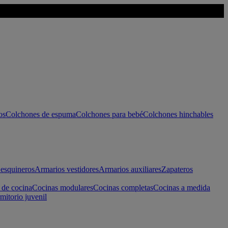
os
Colchones de espuma
Colchones para bebé
Colchones hinchables
esquineros
Armarios vestidores
Armarios auxiliares
Zapateros
 de cocina
Cocinas modulares
Cocinas completas
Cocinas a medida
mitorio juvenil