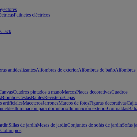
oyectores
éctricas
Patinetes eléctricos
s Jack
ras antideslizantes
Alfombras de exterior
Alfombras de baño
Alfombras 
Canvas
Cuadros pintados a mano
Marcos
Placas decorativas
Cuadros
s
Biombos
Cestas
Baúles
Revisteros
Cajas
s artificiales
Maceteros
Jarrones
Marcos de fotos
Figuras decorativas
Cajit
muebles
Iluminación para dormitorio
Iluminación exterior
Guirnaldas
Bali
ardín
Sillas de jardín
Mesas de jardín
Conjuntos de sofás de jardín
Sofás j
s
Columpios