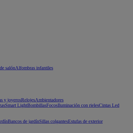
de salón
Alfombras infantiles
as y joyeros
Relojes
Ambientadores
zas
Smart Light
Bombillas
Focos
Iluminación con rieles
Cintas Led
ardín
Bancos de jardín
Sillas colgantes
Estufas de exterior