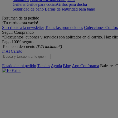
Grifería
Grifos para cocina
Grifos para ducha
Seguridad de baño
Barras de seguridad para baño
Resumen de tu pedido
¡Tu carrito está vacío!
Suscríbete a la newsletter
Todas las promociones
Colecciones Confo
Seguir Comprando
*Descuentos, cupones y servicios son aplicados en el carrito. Haz cli
Pago 100% seguro
Total con descuento
(IVA incluido*)
Ir Al Carrito
Estado de mi pedido
Tiendas
Ayuda
Blog
App Conforama
Baleares
C