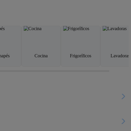
napés
Cocina
Frigoríficos
Lavadoras