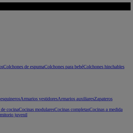
os
Colchones de espuma
Colchones para bebé
Colchones hinchables
esquineros
Armarios vestidores
Armarios auxiliares
Zapateros
 de cocina
Cocinas modulares
Cocinas completas
Cocinas a medida
mitorio juvenil