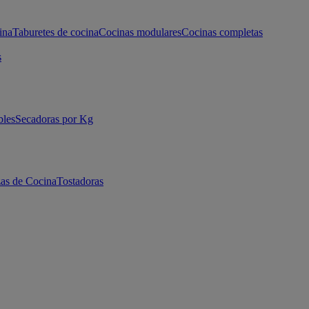
ina
Taburetes de cocina
Cocinas modulares
Cocinas completas
s
bles
Secadoras por Kg
as de Cocina
Tostadoras