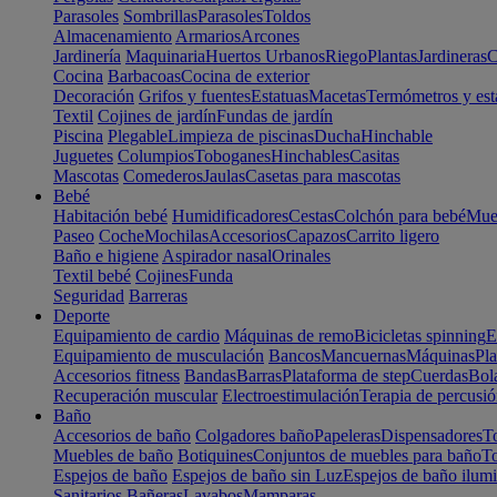
Parasoles
Sombrillas
Parasoles
Toldos
Almacenamiento
Armarios
Arcones
Jardinería
Maquinaria
Huertos Urbanos
Riego
Plantas
Jardineras
C
Cocina
Barbacoas
Cocina de exterior
Decoración
Grifos y fuentes
Estatuas
Macetas
Termómetros y est
Textil
Cojines de jardín
Fundas de jardín
Piscina
Plegable
Limpieza de piscinas
Ducha
Hinchable
Juguetes
Columpios
Toboganes
Hinchables
Casitas
Mascotas
Comederos
Jaulas
Casetas para mascotas
Bebé
Habitación bebé
Humidificadores
Cestas
Colchón para bebé
Mueb
Paseo
Coche
Mochilas
Accesorios
Capazos
Carrito ligero
Baño e higiene
Aspirador nasal
Orinales
Textil bebé
Cojines
Funda
Seguridad
Barreras
Deporte
Equipamiento de cardio
Máquinas de remo
Bicicletas spinning
E
Equipamiento de musculación
Bancos
Mancuernas
Máquinas
Pla
Accesorios fitness
Bandas
Barras
Plataforma de step
Cuerdas
Bola
Recuperación muscular
Electroestimulación
Terapia de percusi
Baño
Accesorios de baño
Colgadores baño
Papeleras
Dispensadores
To
Muebles de baño
Botiquines
Conjuntos de muebles para baño
To
Espejos de baño
Espejos de baño sin Luz
Espejos de baño ilum
Sanitarios
Bañeras
Lavabos
Mamparas