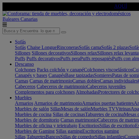
🔵Cambia tu electro con
-10% EXTRA
de descuento ☑️
AQUÍ
Baleares
Canarias
Sofás
Sofás
Chaise Longue
Rinconeras
Sofás cama
Sofás 2 plazas
Sofá
Sillones
Sillones decorativos
Sillones relax
Sillones relax levant
Puffs
Puffs decorativos
Puffs pera
Puffs reposapiés
Puffs con al
Descanso
Colchones
Packs colchón y canapé
Colchones viscoelásticos
Col
Canapés y bases
Canapés
Base tapizadas
Somieres
Patas de somi
Camas
Camas de matrimonio
Camas dobles
Camas individuales
Cabeceros
Cabeceros de matrimonio
Cabeceros juveniles
Complementos para colchones
Almohadas
Protectores de colch
Muebles
Armarios
Armarios de matrimonio
Armarios puertas batientes
Ar
Muebles de salón
Sillas
Mesas de salón
Muebles TV
Vitrinas
Apa
Muebles de cocina
Sillas de cocinas
Taburetes de cocina
Mesas d
Muebles de dormitorio
Camas matrimonio
Cabeceros de matrim
Muebles de oficina y teletrabajo
Escritorios
Sillas de escritorio
Es
Muebles de Gaming
Sillas gaming
Escritorios gaming
Sillas
Taburetes
Bancos
Sillas de comedor
Sillas infantiles
Complem