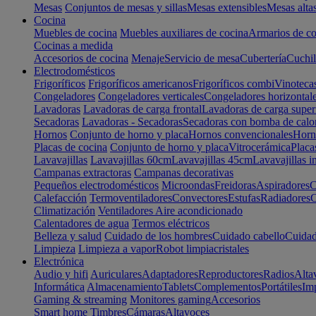
Mesas
Conjuntos de mesas y sillas
Mesas extensibles
Mesas alta
Cocina
Muebles de cocina
Muebles auxiliares de cocina
Armarios de co
Cocinas a medida
Accesorios de cocina
Menaje
Servicio de mesa
Cubertería
Cuchil
Electrodomésticos
Frigoríficos
Frigoríficos americanos
Frigoríficos combi
Vinoteca
Congeladores
Congeladores verticales
Congeladores horizontal
Lavadoras
Lavadoras de carga frontal
Lavadoras de carga super
Secadoras
Lavadoras - Secadoras
Secadoras con bomba de calo
Hornos
Conjunto de horno y placa
Hornos convencionales
Horno
Placas de cocina
Conjunto de horno y placa
Vitrocerámica
Placa
Lavavajillas
Lavavajillas 60cm
Lavavajillas 45cm
Lavavajillas i
Campanas extractoras
Campanas decorativas
Pequeños electrodomésticos
Microondas
Freidoras
Aspiradores
C
Calefacción
Termoventiladores
Convectores
Estufas
Radiadores
C
Climatización
Ventiladores
Aire acondicionado
Calentadores de agua
Termos eléctricos
Belleza y salud
Cuidado de los hombres
Cuidado cabello
Cuidad
Limpieza
Limpieza a vapor
Robot limpiacristales
Electrónica
Audio y hifi
Auriculares
Adaptadores
Reproductores
Radios
Alta
Informática
Almacenamiento
Tablets
Complementos
Portátiles
Im
Gaming & streaming
Monitores gaming
Accesorios
Smart home
Timbres
Cámaras
Altavoces