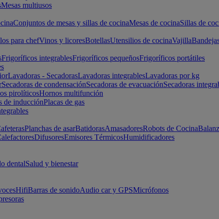
s
Mesas multiusos
cina
Conjuntos de mesas y sillas de cocina
Mesas de cocina
Sillas de coc
los para chef
Vinos y licores
Botellas
Utensilios de cocina
Vajilla
Bandeja
s
Frigoríficos integrables
Frigoríficos pequeños
Frigoríficos portátiles
es
ior
Lavadoras - Secadoras
Lavadoras integrables
Lavadoras por kg
r
Secadoras de condensación
Secadoras de evacuación
Secadoras integra
s pirolíticos
Hornos multifunción
s de inducción
Placas de gas
ntegrables
afeteras
Planchas de asar
Batidoras
Amasadores
Robots de Cocina
Balanz
alefactores
Difusores
Emisores Térmicos
Humidificadores
o dental
Salud y bienestar
voces
Hifi
Barras de sonido
Audio car y GPS
Micrófonos
presoras