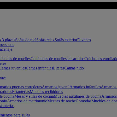
s 3 plazas
Sofás de piel
Sofás relax
Sofás exterior
Divanes
apersonas
macenaje
chones de muelles
Colchones de muelles ensacados
Colchones enrollad
eres
Camas juveniles
Camas infantiles
Literas
Camas nido
ones
marios puertas correderas
Armarios juvenil
Armarios infantiles
Armarios 
radores
Estanterias
Muebles recibidores
e cocina
Mesas y sillas de cocina
Muebles auxiliares de cocina
Armarios
onio
Armarios de matrimonio
Mesitas de noche
Comodas
Muebles de dor
tanterías
entos para sillas