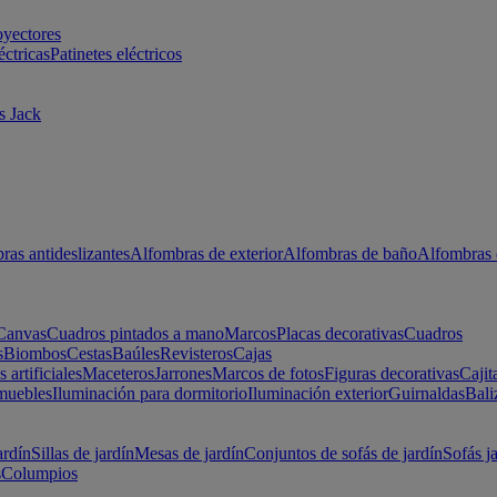
oyectores
éctricas
Patinetes eléctricos
s Jack
ras antideslizantes
Alfombras de exterior
Alfombras de baño
Alfombras 
Canvas
Cuadros pintados a mano
Marcos
Placas decorativas
Cuadros
s
Biombos
Cestas
Baúles
Revisteros
Cajas
s artificiales
Maceteros
Jarrones
Marcos de fotos
Figuras decorativas
Cajit
muebles
Iluminación para dormitorio
Iluminación exterior
Guirnaldas
Bali
ardín
Sillas de jardín
Mesas de jardín
Conjuntos de sofás de jardín
Sofás j
s
Columpios