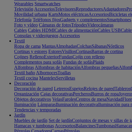
Wearables
Smartwatches
Televisión
Accesorios
Televisores
Reproductores
Adaptadores
Pr
Movilidad urbana
Karts
Motos eléctricas
Accesorios
Bicicletas el
Telefonía
Teléfonos fijos
Gadgets y complementos
Smartphones
Foto y vídeo
Cámaras de fotos
Trípodes
Videocámaras
Cables
Cables HDMI
Cables de alimentación
Cables USB
Cable
Consolas y videojuegos
Accesorios
Textil
Ropa de cama
Mantas
Almohadas
Colchas
Sábanas
Nórdicos
Cortinas y estores
Estores
Visillos
Cortinas
Barras de cortina
Cojines
Relleno
Exterior
Fundas
Cojín con relleno
Complementos para sofás
Fundas de sofás
Plaids
Alfombras
Alfombras de habitación
Alfombras pequeñas
Alfomb
Textil baño
Albornoces
Toallas
Textil cocina
Manteles
Servilletas
Decoración
Decoración de pared
Letreros
Espejos
Relojes de pared
Tableros
Organización
Cajas decorativas
Percheros
Burros de ropa
Joyero
Objetos decorativos
Velas
Faroles
Centros de mesa
Navidad
Flore
Iluminación
Lámparas
Iluminación decorativa
Iluminación para 
Tendencias y temporadas
Jardín
Muebles de jardín
Set de jardín
Conjuntos de mesas y sillas de j
Hamacas y tumbonas
Accesorios
Balancines
Tumbonas
Hamaca
Pérgolas
Cenadores
Carpas
Pérgolas