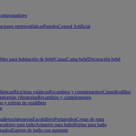
ompostadores
aciones metereológicas
Paneles
Cesped Artificial
les para habitación de bebé
Cunas
Cama bebé
Decoración bebé
lípticas
Bicicletas estáticas
Recambios y complementos
Cintas
Rodillos
taformas vibratorias
Recambios y complementos
s y esferas de equilibrio
ón
alleros
Jaboneras
Escobillero
Portarrollos
Cestas de ropa
cadores para baño
Armarios para baño
Repisa para baño
inados
Espejos de baño con aumento