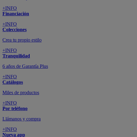
+INFO
Financiación
+INFO
Colecciones
Crea tu propio estilo
+INFO
Tranquilidad
6 años de Garantía Plus
+INFO
Catálogos
Miles de productos
+INFO
Por teléfono
Llámanos y compra
+INFO
Nueva app