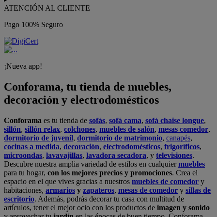
ATENCIÓN AL CLIENTE
Pago 100% Seguro
¡Nueva app!
Conforama, tu tienda de muebles,
decoración y electrodomésticos
Conforama
es tu tienda de
sofás
,
sofá cama
,
sofá chaise longue
,
sillón
,
sillón relax
,
colchones
,
muebles de salón
,
mesas comedor
,
dormitorio de juvenil
,
dormitorio de matrimonio
,
canapés
,
cocinas a medida
,
decoración
,
electrodomésticos
,
frigoríficos
,
microondas
,
lavavajillas
,
lavadora secadora
, y
televisiones
.
Descubre nuestra amplia variedad de estilos en cualquier
muebles
para tu hogar,
con los mejores precios y promociones
. Crea el
espacio en el que vives gracias a nuestros
muebles de comedor
y
habitaciones,
armarios
y
zapateros
,
mesas de comedor
y
sillas de
escritorio
. Además, podrás decorar tu casa con multitud de
artículos, tener el mejor ocio con los productos de
imagen y sonido
y aprovechar tu
jardín
en las épocas de buen tiempo. Conforama