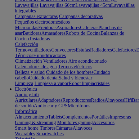
Lavavajillas
Lavavajillas 60cm
Lavavajillas 45cm
Lavavajillas
integrables
Campanas extractoras
Campanas decorativas
Pequeños electrodomésticos
Microondas
Freidoras
Aspiradores
Cafeteras
Planchas de
asar
Batidoras
Amasadores
Robots de Cocina
Balanzas de
Cocina
Tostadoras
Calefacción
Termoventiladores
Convectores
Estufas
Radiadores
Calefactores
D
Térmicos
Humidificadores
Climatización
Ventiladores
Aire acondicionado
Calentadores de agua
Termos eléctricos
Belleza y salud
Cuidado de los hombres
Cuidado
cabello
Cuidado dental
Salud y bienestar
Limpieza
Limpieza a vapor
Robot limpiacristales
Electrónica
Audio y hifi
Auriculares
Adaptadores
Reproductores
Radios
Altavoces
Hifi
Bar
de sonido
Audio car y GPS
Micrófonos
Informática
Almacenamiento
Tablets
Complementos
Portátiles
Impresoras
Gaming & streaming
Monitores gaming
Accesorios
Smart home
Timbres
Cámaras
Altavoces
Wearables
Smartwatches