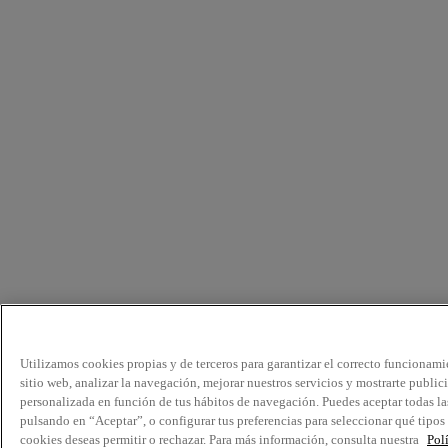
Utilizamos cookies propias y de terceros para garantizar el correcto funcionami
sitio web, analizar la navegación, mejorar nuestros servicios y mostrarte public
personalizada en función de tus hábitos de navegación. Puedes aceptar todas la
pulsando en “Aceptar”, o configurar tus preferencias para seleccionar qué tipos
cookies deseas permitir o rechazar. Para más información, consulta nuestra
Pol