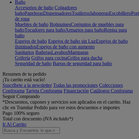
Baño
Accesorios de baño
Colgadores
baño
Papeleras
Dispensadores
Toalleros
Jaboneras
Escobillero
Port
de ropa
Muebles de baño
Botiquines
Conjuntos de muebles para
baño
Tocadores para baño
Armarios para baño
Repisa para
baño
Espejos de baño
Espejos de baño sin Luz
Espejos de baño
iluminados
Espejos de baño con aumento
Sanitarios
Bañeras
Lavabos
Mamparas
Grifería
Grifos para cocina
Grifos para ducha
Seguridad de baño
Barras de seguridad para baño
Resumen de tu pedido
¡Tu carrito está vacío!
Suscríbete a la newsletter
Todas las promociones
Colecciones
Conforama
Tarjeta Conforama
Financiación
Catálogos Conforama
Seguir Comprando
*Descuentos, cupones y servicios son aplicados en el carrito. Haz
clic en Tramitar Pedido para ver estos descuentos e importes
Pago 100% seguro
Total con descuento
(IVA incluido*)
Ir Al Carrito