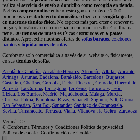
realiza el
servicio de envío a domicilio como recogida en tienda.
Podrás
comprar online
entre nuestra gama de más de 7.000
productos y
recibirlo en tu domicilio
, o bien con
recogida gratis
en nuestras tiendas física.
No esperes más para crear o renovar tu
hogar y transformarlo en un espacio con mucho estilo. Conforama
tiene 300
tiendas de muebles
físicas distribuidas en
6 países
distintos. Aproveche nuestras ofertas de
sofas baratos
,
colchones
baratos
y
liquidaciones de sofas
.
Conforama solo comercializa a través de su website o, físicamente,
en sus
tiendas de sofás
.
Alcalá de Guadaíra
,
Alcalá de Henares
,
Alcorcón
,
Alfafar
,
Alicante
,
Arinaga
,
Asturias
,
Badalona
,
Barakaldo
,
Barcelona
,
Burjassot
,
Castellón
,
Chafiras
,
Cordoba
,
Elche
,
Finestrat
,
Granada
,
Huércal de
Almería
,
La Coruña
,
La Laguna
,
La Zenia
,
Lanzarote
,
León
,
Lleida
,
Los Barrios
,
Madrid
,
Majadahonda
,
Málaga
,
Murcia
,
Orotava
,
Palma
,
Pamplona
,
Rivas
,
Sabadell
,
Sagunto
,
Salt, Girona
,
San Sebastian
,
Sant Boi
,
Santander
,
Santiago de Compostela
,
Sevilla
,
Tamaraceite
,
Terrassa
,
Viana
,
Vilanova i la Geltrú
,
Zaragoza
Ver más >>
© Conforama
Términos y Condiciones
Política de privacidad
Política de cookies
Configuración de Cookies