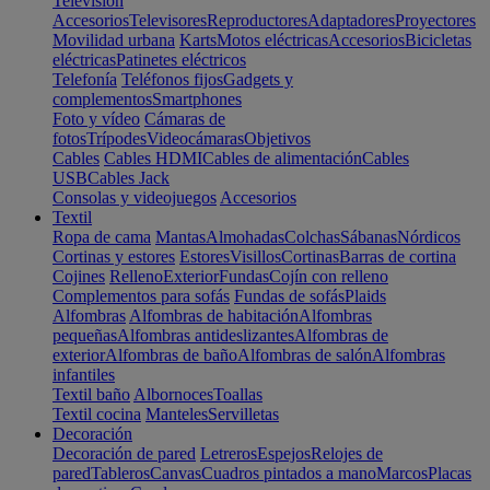
Televisión
Accesorios
Televisores
Reproductores
Adaptadores
Proyectores
Movilidad urbana
Karts
Motos eléctricas
Accesorios
Bicicletas
eléctricas
Patinetes eléctricos
Telefonía
Teléfonos fijos
Gadgets y
complementos
Smartphones
Foto y vídeo
Cámaras de
fotos
Trípodes
Videocámaras
Objetivos
Cables
Cables HDMI
Cables de alimentación
Cables
USB
Cables Jack
Consolas y videojuegos
Accesorios
Textil
Ropa de cama
Mantas
Almohadas
Colchas
Sábanas
Nórdicos
Cortinas y estores
Estores
Visillos
Cortinas
Barras de cortina
Cojines
Relleno
Exterior
Fundas
Cojín con relleno
Complementos para sofás
Fundas de sofás
Plaids
Alfombras
Alfombras de habitación
Alfombras
pequeñas
Alfombras antideslizantes
Alfombras de
exterior
Alfombras de baño
Alfombras de salón
Alfombras
infantiles
Textil baño
Albornoces
Toallas
Textil cocina
Manteles
Servilletas
Decoración
Decoración de pared
Letreros
Espejos
Relojes de
pared
Tableros
Canvas
Cuadros pintados a mano
Marcos
Placas