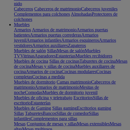
nido
Cabeceros
Cabeceros de matrimonio
Cabeceros juveniles
Complementos para colchones
Almohadas
Protectores de
colchones
Muebles
Armarios
Armarios de matrimonio
Armarios puertas
batientes
Armarios puertas correderas
Armarios
juvenil
Armarios infantiles
Armarios esquineros
Armarios
vestidores
Armarios auxiliares
Zapateros
Muebles de salón
Sillas
Mesas de salón
Muebles
TV
Vitrinas
Aparadores
Estanterias
Muebles recibidores
Muebles de cocina
Sillas de cocinas
Taburetes de cocina
Mesas
de cocina
Mesas y sillas de cocina
Muebles auxiliares de
cocina
Armarios de cocina
Cocinas modulares
Cocinas
completas
Cocinas a medida
Muebles de dormitorio
Camas matrimonio
Cabeceros de
matrimonio
Armarios de matrimonio
Mesitas de
noche
Comodas
Muebles de dormitorio juvenil
Muebles de oficina y teletrabajo
Escritorios
Sillas de
escritorio
Estanterías
Muebles de Gaming
Sillas gaming
Escritorios gaming
Sillas
Taburetes
Bancos
Sillas de comedor
Sillas
infantiles
Complementos para sillas
Mesas
Conjuntos de mesas y sillas
Mesas extensibles
Mesas
altas
Mesas multiusos