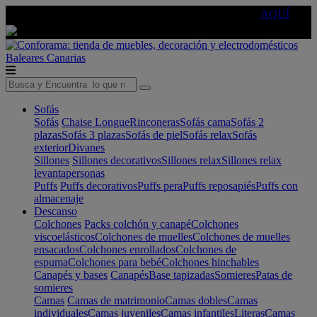
🔵Cambia tu electro con
-10% EXTRA
de descuento ☑️
AQUÍ
Baleares
Canarias
Sofás
Sofás
Chaise Longue
Rinconeras
Sofás cama
Sofás 2
plazas
Sofás 3 plazas
Sofás de piel
Sofás relax
Sofás
exterior
Divanes
Sillones
Sillones decorativos
Sillones relax
Sillones relax
levantapersonas
Puffs
Puffs decorativos
Puffs pera
Puffs reposapiés
Puffs con
almacenaje
Descanso
Colchones
Packs colchón y canapé
Colchones
viscoelásticos
Colchones de muelles
Colchones de muelles
ensacados
Colchones enrollados
Colchones de
espuma
Colchones para bebé
Colchones hinchables
Canapés y bases
Canapés
Base tapizadas
Somieres
Patas de
somieres
Camas
Camas de matrimonio
Camas dobles
Camas
individuales
Camas juveniles
Camas infantiles
Literas
Camas