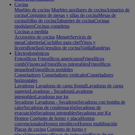
Cocina
Muebles de cocina
Muebles auxiliares de cocina
Armarios de
cocina
Conjuntos de mesas y sillas de cocina
Mesas de
cocina
Sillas de cocina
Taburetes de cocina
Cocinas
modulares
Cocinas completas
Cocinas a medida
Accesorios de cocina
Menaje
Servicio de
mesa
Cubertería
Cuchillos para chef
Vinos y
licores
Botellas
Utensilios de cocina
Vajilla
Bandejas
Electrodomésticos
Frigoríficos
Frigoríficos americanos
Frigoríficos
combi
Vinotecas
Frigoríficos integrables
Frigoríficos
pequeños
Frigoríficos portátiles
Congeladores
Congeladores verticales
Congeladores
horizontales
Lavadoras
Lavadoras de carga frontal
Lavadoras de carga
superior
Lavadoras - Secadoras
Lavadoras
integrables
Lavadoras por kg
Secadoras
Lavadoras - Secadoras
Secadoras con bomba de
calor
Secadoras de condensación
Secadoras de
evacuación
Secadoras integrables
Secadoras por Kg
Hornos
Conjunto de horno y placa
Hornos
convencionales
Hornos pirolíticos
Hornos multifunción
Placas de cocina
Conjunto de horno y
placa
Vitrocerámica
Placas de inducción
Placas de gas