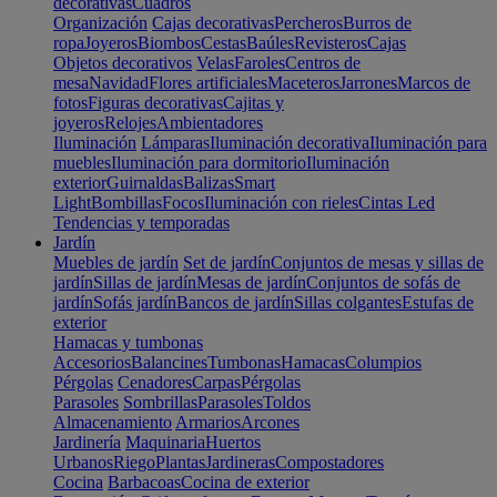
decorativas
Cuadros
Organización
Cajas decorativas
Percheros
Burros de
ropa
Joyeros
Biombos
Cestas
Baúles
Revisteros
Cajas
Objetos decorativos
Velas
Faroles
Centros de
mesa
Navidad
Flores artificiales
Maceteros
Jarrones
Marcos de
fotos
Figuras decorativas
Cajitas y
joyeros
Relojes
Ambientadores
Iluminación
Lámparas
Iluminación decorativa
Iluminación para
muebles
Iluminación para dormitorio
Iluminación
exterior
Guirnaldas
Balizas
Smart
Light
Bombillas
Focos
Iluminación con rieles
Cintas Led
Tendencias y temporadas
Jardín
Muebles de jardín
Set de jardín
Conjuntos de mesas y sillas de
jardín
Sillas de jardín
Mesas de jardín
Conjuntos de sofás de
jardín
Sofás jardín
Bancos de jardín
Sillas colgantes
Estufas de
exterior
Hamacas y tumbonas
Accesorios
Balancines
Tumbonas
Hamacas
Columpios
Pérgolas
Cenadores
Carpas
Pérgolas
Parasoles
Sombrillas
Parasoles
Toldos
Almacenamiento
Armarios
Arcones
Jardinería
Maquinaria
Huertos
Urbanos
Riego
Plantas
Jardineras
Compostadores
Cocina
Barbacoas
Cocina de exterior