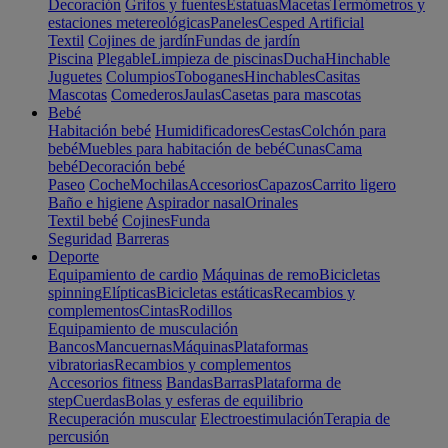
Decoración
Grifos y fuentes
Estatuas
Macetas
Termómetros y
estaciones metereológicas
Paneles
Cesped Artificial
Textil
Cojines de jardín
Fundas de jardín
Piscina
Plegable
Limpieza de piscinas
Ducha
Hinchable
Juguetes
Columpios
Toboganes
Hinchables
Casitas
Mascotas
Comederos
Jaulas
Casetas para mascotas
Bebé
Habitación bebé
Humidificadores
Cestas
Colchón para
bebé
Muebles para habitación de bebé
Cunas
Cama
bebé
Decoración bebé
Paseo
Coche
Mochilas
Accesorios
Capazos
Carrito ligero
Baño e higiene
Aspirador nasal
Orinales
Textil bebé
Cojines
Funda
Seguridad
Barreras
Deporte
Equipamiento de cardio
Máquinas de remo
Bicicletas
spinning
Elípticas
Bicicletas estáticas
Recambios y
complementos
Cintas
Rodillos
Equipamiento de musculación
Bancos
Mancuernas
Máquinas
Plataformas
vibratorias
Recambios y complementos
Accesorios fitness
Bandas
Barras
Plataforma de
step
Cuerdas
Bolas y esferas de equilibrio
Recuperación muscular
Electroestimulación
Terapia de
percusión