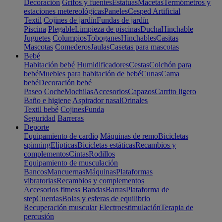
Decoración
Grifos y fuentes
Estatuas
Macetas
Termómetros y
estaciones metereológicas
Paneles
Cesped Artificial
Textil
Cojines de jardín
Fundas de jardín
Piscina
Plegable
Limpieza de piscinas
Ducha
Hinchable
Juguetes
Columpios
Toboganes
Hinchables
Casitas
Mascotas
Comederos
Jaulas
Casetas para mascotas
Bebé
Habitación bebé
Humidificadores
Cestas
Colchón para
bebé
Muebles para habitación de bebé
Cunas
Cama
bebé
Decoración bebé
Paseo
Coche
Mochilas
Accesorios
Capazos
Carrito ligero
Baño e higiene
Aspirador nasal
Orinales
Textil bebé
Cojines
Funda
Seguridad
Barreras
Deporte
Equipamiento de cardio
Máquinas de remo
Bicicletas
spinning
Elípticas
Bicicletas estáticas
Recambios y
complementos
Cintas
Rodillos
Equipamiento de musculación
Bancos
Mancuernas
Máquinas
Plataformas
vibratorias
Recambios y complementos
Accesorios fitness
Bandas
Barras
Plataforma de
step
Cuerdas
Bolas y esferas de equilibrio
Recuperación muscular
Electroestimulación
Terapia de
percusión