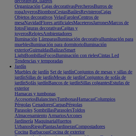
decorativas
Cuadros
Organización
Cajas decorativas
Percheros
Burros de
ropa
Joyeros
Biombos
Cestas
Baúles
Revisteros
Cajas
Objetos decorativos
Velas
Faroles
Centros de
mesa
Navidad
Flores artificiales
Maceteros
Jarrones
Marcos de
fotos
Figuras decorativas
Cajitas y
joyeros
Relojes
Ambientadores
Iluminación
Lámparas
Iluminación decorativa
Iluminación para
muebles
Iluminación para dormitorio
Iluminación
exterior
Guirnaldas
Balizas
Smart
Light
Bombillas
Focos
Iluminación con rieles
Cintas Led
Tendencias y temporadas
Jardín
Muebles de jardín
Set de jardín
Conjuntos de mesas y sillas de
jardín
Sillas de jardín
Mesas de jardín
Conjuntos de sofás de
jardín
Sofás jardín
Bancos de jardín
Sillas colgantes
Estufas de
exterior
Hamacas y tumbonas
Accesorios
Balancines
Tumbonas
Hamacas
Columpios
Pérgolas
Cenadores
Carpas
Pérgolas
Parasoles
Sombrillas
Parasoles
Toldos
Almacenamiento
Armarios
Arcones
Jardinería
Maquinaria
Huertos
Urbanos
Riego
Plantas
Jardineras
Compostadores
Cocina
Barbacoas
Cocina de exterior