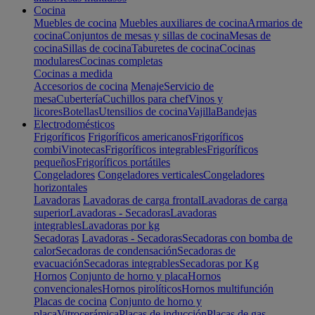
Cocina
Muebles de cocina
Muebles auxiliares de cocina
Armarios de
cocina
Conjuntos de mesas y sillas de cocina
Mesas de
cocina
Sillas de cocina
Taburetes de cocina
Cocinas
modulares
Cocinas completas
Cocinas a medida
Accesorios de cocina
Menaje
Servicio de
mesa
Cubertería
Cuchillos para chef
Vinos y
licores
Botellas
Utensilios de cocina
Vajilla
Bandejas
Electrodomésticos
Frigoríficos
Frigoríficos americanos
Frigoríficos
combi
Vinotecas
Frigoríficos integrables
Frigoríficos
pequeños
Frigoríficos portátiles
Congeladores
Congeladores verticales
Congeladores
horizontales
Lavadoras
Lavadoras de carga frontal
Lavadoras de carga
superior
Lavadoras - Secadoras
Lavadoras
integrables
Lavadoras por kg
Secadoras
Lavadoras - Secadoras
Secadoras con bomba de
calor
Secadoras de condensación
Secadoras de
evacuación
Secadoras integrables
Secadoras por Kg
Hornos
Conjunto de horno y placa
Hornos
convencionales
Hornos pirolíticos
Hornos multifunción
Placas de cocina
Conjunto de horno y
placa
Vitrocerámica
Placas de inducción
Placas de gas