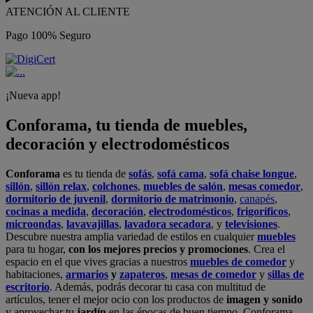
ATENCIÓN AL CLIENTE
Pago 100% Seguro
¡Nueva app!
Conforama, tu tienda de muebles,
decoración y electrodomésticos
Conforama
es tu tienda de
sofás
,
sofá cama
,
sofá chaise longue
,
sillón
,
sillón relax
,
colchones
,
muebles de salón
,
mesas comedor
,
dormitorio de juvenil
,
dormitorio de matrimonio
,
canapés
,
cocinas a medida
,
decoración
,
electrodomésticos
,
frigoríficos
,
microondas
,
lavavajillas
,
lavadora secadora
, y
televisiones
.
Descubre nuestra amplia variedad de estilos en cualquier
muebles
para tu hogar,
con los mejores precios y promociones
. Crea el
espacio en el que vives gracias a nuestros
muebles de comedor
y
habitaciones,
armarios
y
zapateros
,
mesas de comedor
y
sillas de
escritorio
. Además, podrás decorar tu casa con multitud de
artículos, tener el mejor ocio con los productos de
imagen y sonido
y aprovechar tu
jardín
en las épocas de buen tiempo. Conforama