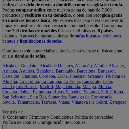
realiza el
servicio de envío a domicilio como recogida en tienda.
Podrás
comprar online
entre nuestra gama de más de 7.000
productos y
recibirlo en tu domicilio
, o bien con
recogida gratis
en nuestras tiendas física.
No esperes más para crear o renovar tu
hogar y transformarlo en un espacio con mucho estilo. Conforama
tiene 300
tiendas de muebles
físicas distribuidas en
6 países
distintos. Aproveche nuestras ofertas de
sofas baratos
,
colchones
baratos
y
liquidaciones de sofas
.
Conforama solo comercializa a través de su website o, físicamente,
en sus
tiendas de sofás
.
Alcalá de Guadaíra
,
Alcalá de Henares
,
Alcorcón
,
Alfafar
,
Alicante
,
Arinaga
,
Asturias
,
Badalona
,
Barakaldo
,
Barcelona
,
Burjassot
,
Castellón
,
Chafiras
,
Cordoba
,
Elche
,
Finestrat
,
Granada
,
Huércal de
Almería
,
La Coruña
,
La Laguna
,
La Zenia
,
Lanzarote
,
León
,
Lleida
,
Los Barrios
,
Madrid
,
Majadahonda
,
Málaga
,
Murcia
,
Orotava
,
Palma
,
Pamplona
,
Rivas
,
Sabadell
,
Sagunto
,
Salt, Girona
,
San Sebastian
,
Sant Boi
,
Santander
,
Santiago de Compostela
,
Sevilla
,
Tamaraceite
,
Terrassa
,
Viana
,
Vilanova i la Geltrú
,
Zaragoza
Ver más >>
© Conforama
Términos y Condiciones
Política de privacidad
Política de cookies
Configuración de Cookies