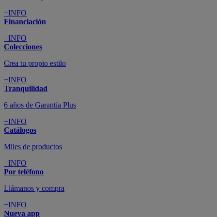
+INFO
Financiación
+INFO
Colecciones
Crea tu propio estilo
+INFO
Tranquilidad
6 años de Garantía Plus
+INFO
Catálogos
Miles de productos
+INFO
Por teléfono
Llámanos y compra
+INFO
Nueva app