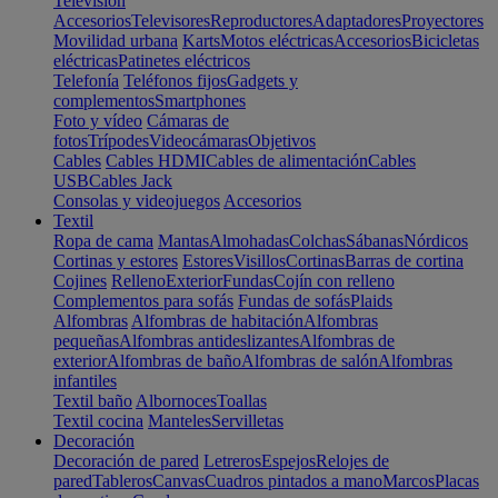
Televisión
Accesorios
Televisores
Reproductores
Adaptadores
Proyectores
Movilidad urbana
Karts
Motos eléctricas
Accesorios
Bicicletas
eléctricas
Patinetes eléctricos
Telefonía
Teléfonos fijos
Gadgets y
complementos
Smartphones
Foto y vídeo
Cámaras de
fotos
Trípodes
Videocámaras
Objetivos
Cables
Cables HDMI
Cables de alimentación
Cables
USB
Cables Jack
Consolas y videojuegos
Accesorios
Textil
Ropa de cama
Mantas
Almohadas
Colchas
Sábanas
Nórdicos
Cortinas y estores
Estores
Visillos
Cortinas
Barras de cortina
Cojines
Relleno
Exterior
Fundas
Cojín con relleno
Complementos para sofás
Fundas de sofás
Plaids
Alfombras
Alfombras de habitación
Alfombras
pequeñas
Alfombras antideslizantes
Alfombras de
exterior
Alfombras de baño
Alfombras de salón
Alfombras
infantiles
Textil baño
Albornoces
Toallas
Textil cocina
Manteles
Servilletas
Decoración
Decoración de pared
Letreros
Espejos
Relojes de
pared
Tableros
Canvas
Cuadros pintados a mano
Marcos
Placas