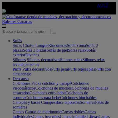
🔵Cambia tu electro con
-10% EXTRA
de descuento ☑️
AQUÍ
Baleares
Canarias
Sofás
Sofás
Chaise Longue
Rinconeras
Sofás cama
Sofás 2
plazas
Sofás 3 plazas
Sofás de piel
Sofás relax
Sofás
exterior
Divanes
Sillones
Sillones decorativos
Sillones relax
Sillones relax
levantapersonas
Puffs
Puffs decorativos
Puffs pera
Puffs reposapiés
Puffs con
almacenaje
Descanso
Colchones
Packs colchón y canapé
Colchones
viscoelásticos
Colchones de muelles
Colchones de muelles
ensacados
Colchones enrollados
Colchones de
espuma
Colchones para bebé
Colchones hinchables
Canapés y bases
Canapés
Base tapizadas
Somieres
Patas de
somieres
Camas
Camas de matrimonio
Camas dobles
Camas
individuales
Camas juveniles
Camas infantiles
Literas
Camas