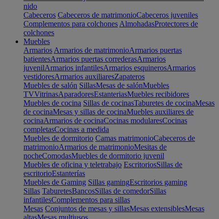
nido
Cabeceros
Cabeceros de matrimonio
Cabeceros juveniles
Complementos para colchones
Almohadas
Protectores de
colchones
Muebles
Armarios
Armarios de matrimonio
Armarios puertas
batientes
Armarios puertas correderas
Armarios
juvenil
Armarios infantiles
Armarios esquineros
Armarios
vestidores
Armarios auxiliares
Zapateros
Muebles de salón
Sillas
Mesas de salón
Muebles
TV
Vitrinas
Aparadores
Estanterias
Muebles recibidores
Muebles de cocina
Sillas de cocinas
Taburetes de cocina
Mesas
de cocina
Mesas y sillas de cocina
Muebles auxiliares de
cocina
Armarios de cocina
Cocinas modulares
Cocinas
completas
Cocinas a medida
Muebles de dormitorio
Camas matrimonio
Cabeceros de
matrimonio
Armarios de matrimonio
Mesitas de
noche
Comodas
Muebles de dormitorio juvenil
Muebles de oficina y teletrabajo
Escritorios
Sillas de
escritorio
Estanterías
Muebles de Gaming
Sillas gaming
Escritorios gaming
Sillas
Taburetes
Bancos
Sillas de comedor
Sillas
infantiles
Complementos para sillas
Mesas
Conjuntos de mesas y sillas
Mesas extensibles
Mesas
altas
Mesas multiusos