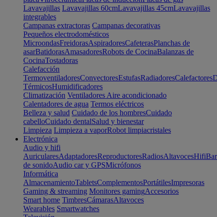
Lavavajillas
Lavavajillas 60cm
Lavavajillas 45cm
Lavavajillas
integrables
Campanas extractoras
Campanas decorativas
Pequeños electrodomésticos
Microondas
Freidoras
Aspiradores
Cafeteras
Planchas de
asar
Batidoras
Amasadores
Robots de Cocina
Balanzas de
Cocina
Tostadoras
Calefacción
Termoventiladores
Convectores
Estufas
Radiadores
Calefactores
D
Térmicos
Humidificadores
Climatización
Ventiladores
Aire acondicionado
Calentadores de agua
Termos eléctricos
Belleza y salud
Cuidado de los hombres
Cuidado
cabello
Cuidado dental
Salud y bienestar
Limpieza
Limpieza a vapor
Robot limpiacristales
Electrónica
Audio y hifi
Auriculares
Adaptadores
Reproductores
Radios
Altavoces
Hifi
Bar
de sonido
Audio car y GPS
Micrófonos
Informática
Almacenamiento
Tablets
Complementos
Portátiles
Impresoras
Gaming & streaming
Monitores gaming
Accesorios
Smart home
Timbres
Cámaras
Altavoces
Wearables
Smartwatches