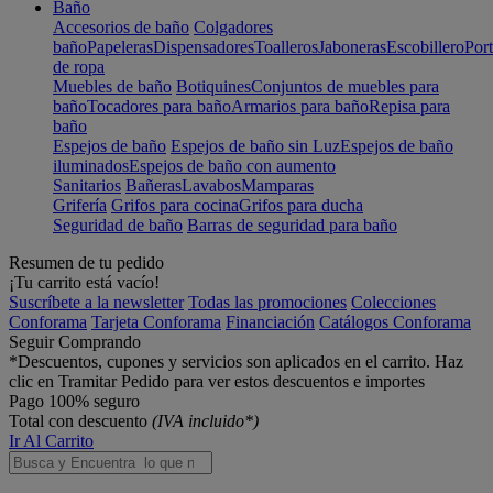
Baño
Accesorios de baño
Colgadores
baño
Papeleras
Dispensadores
Toalleros
Jaboneras
Escobillero
Port
de ropa
Muebles de baño
Botiquines
Conjuntos de muebles para
baño
Tocadores para baño
Armarios para baño
Repisa para
baño
Espejos de baño
Espejos de baño sin Luz
Espejos de baño
iluminados
Espejos de baño con aumento
Sanitarios
Bañeras
Lavabos
Mamparas
Grifería
Grifos para cocina
Grifos para ducha
Seguridad de baño
Barras de seguridad para baño
Resumen de tu pedido
¡Tu carrito está vacío!
Suscríbete a la newsletter
Todas las promociones
Colecciones
Conforama
Tarjeta Conforama
Financiación
Catálogos Conforama
Seguir Comprando
*Descuentos, cupones y servicios son aplicados en el carrito. Haz
clic en Tramitar Pedido para ver estos descuentos e importes
Pago 100% seguro
Total con descuento
(IVA incluido*)
Ir Al Carrito