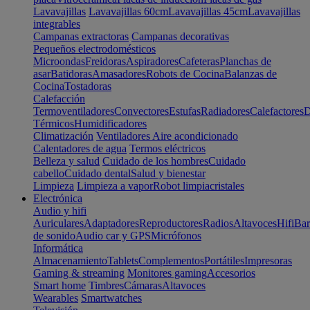
Lavavajillas
Lavavajillas 60cm
Lavavajillas 45cm
Lavavajillas
integrables
Campanas extractoras
Campanas decorativas
Pequeños electrodomésticos
Microondas
Freidoras
Aspiradores
Cafeteras
Planchas de
asar
Batidoras
Amasadores
Robots de Cocina
Balanzas de
Cocina
Tostadoras
Calefacción
Termoventiladores
Convectores
Estufas
Radiadores
Calefactores
D
Térmicos
Humidificadores
Climatización
Ventiladores
Aire acondicionado
Calentadores de agua
Termos eléctricos
Belleza y salud
Cuidado de los hombres
Cuidado
cabello
Cuidado dental
Salud y bienestar
Limpieza
Limpieza a vapor
Robot limpiacristales
Electrónica
Audio y hifi
Auriculares
Adaptadores
Reproductores
Radios
Altavoces
Hifi
Bar
de sonido
Audio car y GPS
Micrófonos
Informática
Almacenamiento
Tablets
Complementos
Portátiles
Impresoras
Gaming & streaming
Monitores gaming
Accesorios
Smart home
Timbres
Cámaras
Altavoces
Wearables
Smartwatches