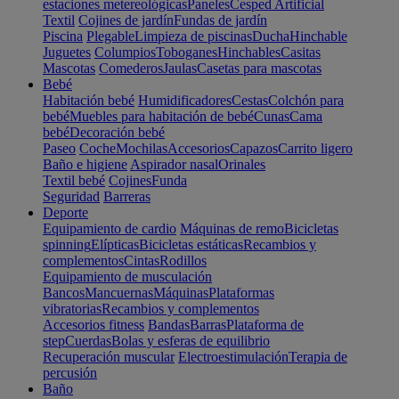
estaciones metereológicas
Paneles
Cesped Artificial
Textil
Cojines de jardín
Fundas de jardín
Piscina
Plegable
Limpieza de piscinas
Ducha
Hinchable
Juguetes
Columpios
Toboganes
Hinchables
Casitas
Mascotas
Comederos
Jaulas
Casetas para mascotas
Bebé
Habitación bebé
Humidificadores
Cestas
Colchón para
bebé
Muebles para habitación de bebé
Cunas
Cama
bebé
Decoración bebé
Paseo
Coche
Mochilas
Accesorios
Capazos
Carrito ligero
Baño e higiene
Aspirador nasal
Orinales
Textil bebé
Cojines
Funda
Seguridad
Barreras
Deporte
Equipamiento de cardio
Máquinas de remo
Bicicletas
spinning
Elípticas
Bicicletas estáticas
Recambios y
complementos
Cintas
Rodillos
Equipamiento de musculación
Bancos
Mancuernas
Máquinas
Plataformas
vibratorias
Recambios y complementos
Accesorios fitness
Bandas
Barras
Plataforma de
step
Cuerdas
Bolas y esferas de equilibrio
Recuperación muscular
Electroestimulación
Terapia de
percusión
Baño