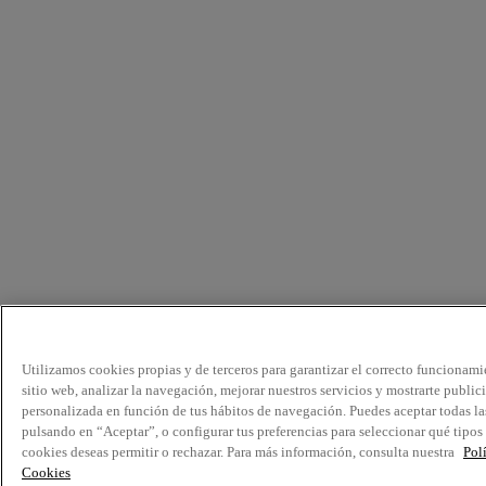
Utilizamos cookies propias y de terceros para garantizar el correcto funcionami
sitio web, analizar la navegación, mejorar nuestros servicios y mostrarte public
personalizada en función de tus hábitos de navegación. Puedes aceptar todas la
pulsando en “Aceptar”, o configurar tus preferencias para seleccionar qué tipos
cookies deseas permitir o rechazar. Para más información, consulta nuestra
Pol
Cookies