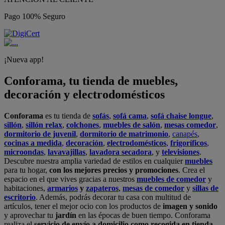
Pago 100% Seguro
¡Nueva app!
Conforama, tu tienda de muebles,
decoración y electrodomésticos
Conforama
es tu tienda de
sofás
,
sofá cama
,
sofá chaise longue
,
sillón
,
sillón relax
,
colchones
,
muebles de salón
,
mesas comedor
,
dormitorio de juvenil
,
dormitorio de matrimonio
,
canapés
,
cocinas a medida
,
decoración
,
electrodomésticos
,
frigoríficos
,
microondas
,
lavavajillas
,
lavadora secadora
, y
televisiones
.
Descubre nuestra amplia variedad de estilos en cualquier
muebles
para tu hogar,
con los mejores precios y promociones
. Crea el
espacio en el que vives gracias a nuestros
muebles de comedor
y
habitaciones,
armarios
y
zapateros
,
mesas de comedor
y
sillas de
escritorio
. Además, podrás decorar tu casa con multitud de
artículos, tener el mejor ocio con los productos de
imagen y sonido
y aprovechar tu
jardín
en las épocas de buen tiempo. Conforama
realiza el
servicio de envío a domicilio como recogida en tienda.