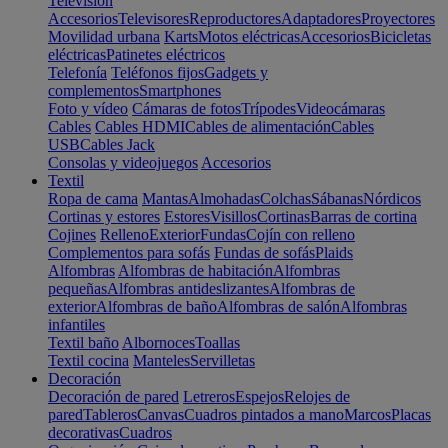
Televisión
Accesorios
Televisores
Reproductores
Adaptadores
Proyectores
Movilidad urbana
Karts
Motos eléctricas
Accesorios
Bicicletas
eléctricas
Patinetes eléctricos
Telefonía
Teléfonos fijos
Gadgets y
complementos
Smartphones
Foto y vídeo
Cámaras de fotos
Trípodes
Videocámaras
Cables
Cables HDMI
Cables de alimentación
Cables
USB
Cables Jack
Consolas y videojuegos
Accesorios
Textil
Ropa de cama
Mantas
Almohadas
Colchas
Sábanas
Nórdicos
Cortinas y estores
Estores
Visillos
Cortinas
Barras de cortina
Cojines
Relleno
Exterior
Fundas
Cojín con relleno
Complementos para sofás
Fundas de sofás
Plaids
Alfombras
Alfombras de habitación
Alfombras
pequeñas
Alfombras antideslizantes
Alfombras de
exterior
Alfombras de baño
Alfombras de salón
Alfombras
infantiles
Textil baño
Albornoces
Toallas
Textil cocina
Manteles
Servilletas
Decoración
Decoración de pared
Letreros
Espejos
Relojes de
pared
Tableros
Canvas
Cuadros pintados a mano
Marcos
Placas
decorativas
Cuadros