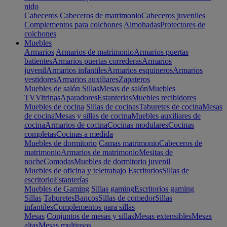
nido
Cabeceros
Cabeceros de matrimonio
Cabeceros juveniles
Complementos para colchones
Almohadas
Protectores de
colchones
Muebles
Armarios
Armarios de matrimonio
Armarios puertas
batientes
Armarios puertas correderas
Armarios
juvenil
Armarios infantiles
Armarios esquineros
Armarios
vestidores
Armarios auxiliares
Zapateros
Muebles de salón
Sillas
Mesas de salón
Muebles
TV
Vitrinas
Aparadores
Estanterias
Muebles recibidores
Muebles de cocina
Sillas de cocinas
Taburetes de cocina
Mesas
de cocina
Mesas y sillas de cocina
Muebles auxiliares de
cocina
Armarios de cocina
Cocinas modulares
Cocinas
completas
Cocinas a medida
Muebles de dormitorio
Camas matrimonio
Cabeceros de
matrimonio
Armarios de matrimonio
Mesitas de
noche
Comodas
Muebles de dormitorio juvenil
Muebles de oficina y teletrabajo
Escritorios
Sillas de
escritorio
Estanterías
Muebles de Gaming
Sillas gaming
Escritorios gaming
Sillas
Taburetes
Bancos
Sillas de comedor
Sillas
infantiles
Complementos para sillas
Mesas
Conjuntos de mesas y sillas
Mesas extensibles
Mesas
altas
Mesas multiusos