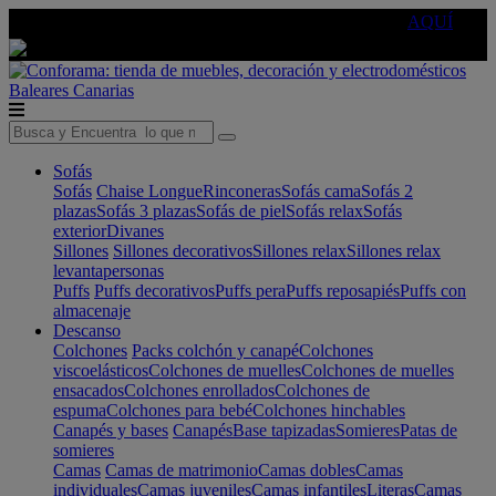
🔵Cambia tu electro con
-10% EXTRA
de descuento ☑️
AQUÍ
Baleares
Canarias
Sofás
Sofás
Chaise Longue
Rinconeras
Sofás cama
Sofás 2
plazas
Sofás 3 plazas
Sofás de piel
Sofás relax
Sofás
exterior
Divanes
Sillones
Sillones decorativos
Sillones relax
Sillones relax
levantapersonas
Puffs
Puffs decorativos
Puffs pera
Puffs reposapiés
Puffs con
almacenaje
Descanso
Colchones
Packs colchón y canapé
Colchones
viscoelásticos
Colchones de muelles
Colchones de muelles
ensacados
Colchones enrollados
Colchones de
espuma
Colchones para bebé
Colchones hinchables
Canapés y bases
Canapés
Base tapizadas
Somieres
Patas de
somieres
Camas
Camas de matrimonio
Camas dobles
Camas
individuales
Camas juveniles
Camas infantiles
Literas
Camas