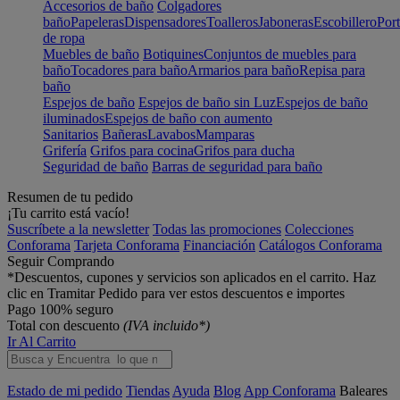
Accesorios de baño
Colgadores
baño
Papeleras
Dispensadores
Toalleros
Jaboneras
Escobillero
Port
de ropa
Muebles de baño
Botiquines
Conjuntos de muebles para
baño
Tocadores para baño
Armarios para baño
Repisa para
baño
Espejos de baño
Espejos de baño sin Luz
Espejos de baño
iluminados
Espejos de baño con aumento
Sanitarios
Bañeras
Lavabos
Mamparas
Grifería
Grifos para cocina
Grifos para ducha
Seguridad de baño
Barras de seguridad para baño
Resumen de tu pedido
¡Tu carrito está vacío!
Suscríbete a la newsletter
Todas las promociones
Colecciones
Conforama
Tarjeta Conforama
Financiación
Catálogos Conforama
Seguir Comprando
*Descuentos, cupones y servicios son aplicados en el carrito. Haz
clic en Tramitar Pedido para ver estos descuentos e importes
Pago 100% seguro
Total con descuento
(IVA incluido*)
Ir Al Carrito
Estado de mi pedido
Tiendas
Ayuda
Blog
App Conforama
Baleares