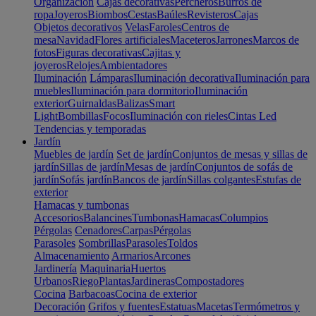
Organización
Cajas decorativas
Percheros
Burros de
ropa
Joyeros
Biombos
Cestas
Baúles
Revisteros
Cajas
Objetos decorativos
Velas
Faroles
Centros de
mesa
Navidad
Flores artificiales
Maceteros
Jarrones
Marcos de
fotos
Figuras decorativas
Cajitas y
joyeros
Relojes
Ambientadores
Iluminación
Lámparas
Iluminación decorativa
Iluminación para
muebles
Iluminación para dormitorio
Iluminación
exterior
Guirnaldas
Balizas
Smart
Light
Bombillas
Focos
Iluminación con rieles
Cintas Led
Tendencias y temporadas
Jardín
Muebles de jardín
Set de jardín
Conjuntos de mesas y sillas de
jardín
Sillas de jardín
Mesas de jardín
Conjuntos de sofás de
jardín
Sofás jardín
Bancos de jardín
Sillas colgantes
Estufas de
exterior
Hamacas y tumbonas
Accesorios
Balancines
Tumbonas
Hamacas
Columpios
Pérgolas
Cenadores
Carpas
Pérgolas
Parasoles
Sombrillas
Parasoles
Toldos
Almacenamiento
Armarios
Arcones
Jardinería
Maquinaria
Huertos
Urbanos
Riego
Plantas
Jardineras
Compostadores
Cocina
Barbacoas
Cocina de exterior
Decoración
Grifos y fuentes
Estatuas
Macetas
Termómetros y