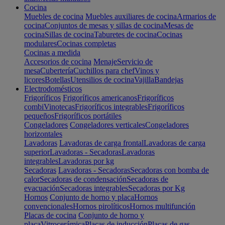
Cocina
Muebles de cocina
Muebles auxiliares de cocina
Armarios de
cocina
Conjuntos de mesas y sillas de cocina
Mesas de
cocina
Sillas de cocina
Taburetes de cocina
Cocinas
modulares
Cocinas completas
Cocinas a medida
Accesorios de cocina
Menaje
Servicio de
mesa
Cubertería
Cuchillos para chef
Vinos y
licores
Botellas
Utensilios de cocina
Vajilla
Bandejas
Electrodomésticos
Frigoríficos
Frigoríficos americanos
Frigoríficos
combi
Vinotecas
Frigoríficos integrables
Frigoríficos
pequeños
Frigoríficos portátiles
Congeladores
Congeladores verticales
Congeladores
horizontales
Lavadoras
Lavadoras de carga frontal
Lavadoras de carga
superior
Lavadoras - Secadoras
Lavadoras
integrables
Lavadoras por kg
Secadoras
Lavadoras - Secadoras
Secadoras con bomba de
calor
Secadoras de condensación
Secadoras de
evacuación
Secadoras integrables
Secadoras por Kg
Hornos
Conjunto de horno y placa
Hornos
convencionales
Hornos pirolíticos
Hornos multifunción
Placas de cocina
Conjunto de horno y
placa
Vitrocerámica
Placas de inducción
Placas de gas