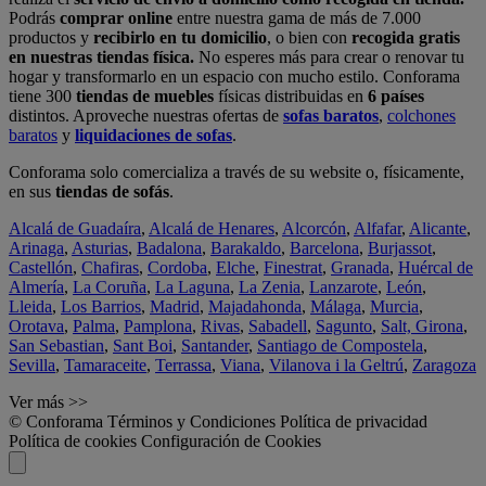
Podrás
comprar online
entre nuestra gama de más de 7.000
productos y
recibirlo en tu domicilio
, o bien con
recogida gratis
en nuestras tiendas física.
No esperes más para crear o renovar tu
hogar y transformarlo en un espacio con mucho estilo. Conforama
tiene 300
tiendas de muebles
físicas distribuidas en
6 países
distintos. Aproveche nuestras ofertas de
sofas baratos
,
colchones
baratos
y
liquidaciones de sofas
.
Conforama solo comercializa a través de su website o, físicamente,
en sus
tiendas de sofás
.
Alcalá de Guadaíra
,
Alcalá de Henares
,
Alcorcón
,
Alfafar
,
Alicante
,
Arinaga
,
Asturias
,
Badalona
,
Barakaldo
,
Barcelona
,
Burjassot
,
Castellón
,
Chafiras
,
Cordoba
,
Elche
,
Finestrat
,
Granada
,
Huércal de
Almería
,
La Coruña
,
La Laguna
,
La Zenia
,
Lanzarote
,
León
,
Lleida
,
Los Barrios
,
Madrid
,
Majadahonda
,
Málaga
,
Murcia
,
Orotava
,
Palma
,
Pamplona
,
Rivas
,
Sabadell
,
Sagunto
,
Salt, Girona
,
San Sebastian
,
Sant Boi
,
Santander
,
Santiago de Compostela
,
Sevilla
,
Tamaraceite
,
Terrassa
,
Viana
,
Vilanova i la Geltrú
,
Zaragoza
Ver más >>
© Conforama
Términos y Condiciones
Política de privacidad
Política de cookies
Configuración de Cookies