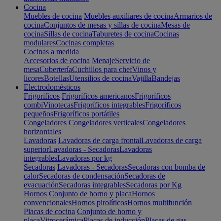
Cocina
Muebles de cocina
Muebles auxiliares de cocina
Armarios de
cocina
Conjuntos de mesas y sillas de cocina
Mesas de
cocina
Sillas de cocina
Taburetes de cocina
Cocinas
modulares
Cocinas completas
Cocinas a medida
Accesorios de cocina
Menaje
Servicio de
mesa
Cubertería
Cuchillos para chef
Vinos y
licores
Botellas
Utensilios de cocina
Vajilla
Bandejas
Electrodomésticos
Frigoríficos
Frigoríficos americanos
Frigoríficos
combi
Vinotecas
Frigoríficos integrables
Frigoríficos
pequeños
Frigoríficos portátiles
Congeladores
Congeladores verticales
Congeladores
horizontales
Lavadoras
Lavadoras de carga frontal
Lavadoras de carga
superior
Lavadoras - Secadoras
Lavadoras
integrables
Lavadoras por kg
Secadoras
Lavadoras - Secadoras
Secadoras con bomba de
calor
Secadoras de condensación
Secadoras de
evacuación
Secadoras integrables
Secadoras por Kg
Hornos
Conjunto de horno y placa
Hornos
convencionales
Hornos pirolíticos
Hornos multifunción
Placas de cocina
Conjunto de horno y
placa
Vitrocerámica
Placas de inducción
Placas de gas