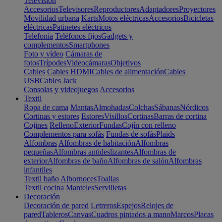
Televisión
Accesorios
Televisores
Reproductores
Adaptadores
Proyectores
Movilidad urbana
Karts
Motos eléctricas
Accesorios
Bicicletas
eléctricas
Patinetes eléctricos
Telefonía
Teléfonos fijos
Gadgets y
complementos
Smartphones
Foto y vídeo
Cámaras de
fotos
Trípodes
Videocámaras
Objetivos
Cables
Cables HDMI
Cables de alimentación
Cables
USB
Cables Jack
Consolas y videojuegos
Accesorios
Textil
Ropa de cama
Mantas
Almohadas
Colchas
Sábanas
Nórdicos
Cortinas y estores
Estores
Visillos
Cortinas
Barras de cortina
Cojines
Relleno
Exterior
Fundas
Cojín con relleno
Complementos para sofás
Fundas de sofás
Plaids
Alfombras
Alfombras de habitación
Alfombras
pequeñas
Alfombras antideslizantes
Alfombras de
exterior
Alfombras de baño
Alfombras de salón
Alfombras
infantiles
Textil baño
Albornoces
Toallas
Textil cocina
Manteles
Servilletas
Decoración
Decoración de pared
Letreros
Espejos
Relojes de
pared
Tableros
Canvas
Cuadros pintados a mano
Marcos
Placas