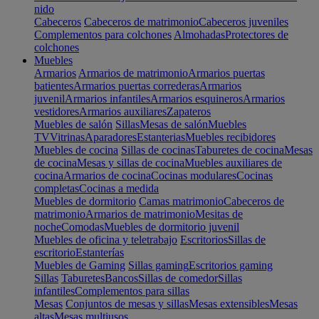
nido
Cabeceros
Cabeceros de matrimonio
Cabeceros juveniles
Complementos para colchones
Almohadas
Protectores de
colchones
Muebles
Armarios
Armarios de matrimonio
Armarios puertas
batientes
Armarios puertas correderas
Armarios
juvenil
Armarios infantiles
Armarios esquineros
Armarios
vestidores
Armarios auxiliares
Zapateros
Muebles de salón
Sillas
Mesas de salón
Muebles
TV
Vitrinas
Aparadores
Estanterias
Muebles recibidores
Muebles de cocina
Sillas de cocinas
Taburetes de cocina
Mesas
de cocina
Mesas y sillas de cocina
Muebles auxiliares de
cocina
Armarios de cocina
Cocinas modulares
Cocinas
completas
Cocinas a medida
Muebles de dormitorio
Camas matrimonio
Cabeceros de
matrimonio
Armarios de matrimonio
Mesitas de
noche
Comodas
Muebles de dormitorio juvenil
Muebles de oficina y teletrabajo
Escritorios
Sillas de
escritorio
Estanterías
Muebles de Gaming
Sillas gaming
Escritorios gaming
Sillas
Taburetes
Bancos
Sillas de comedor
Sillas
infantiles
Complementos para sillas
Mesas
Conjuntos de mesas y sillas
Mesas extensibles
Mesas
altas
Mesas multiusos