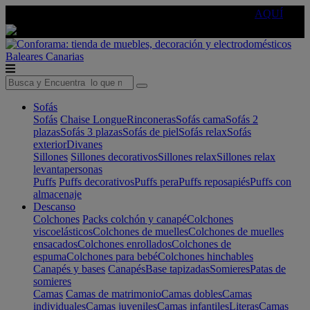
🔵Cambia tu electro con
-10% EXTRA
de descuento ☑️
AQUÍ
Baleares
Canarias
Sofás
Sofás
Chaise Longue
Rinconeras
Sofás cama
Sofás 2
plazas
Sofás 3 plazas
Sofás de piel
Sofás relax
Sofás
exterior
Divanes
Sillones
Sillones decorativos
Sillones relax
Sillones relax
levantapersonas
Puffs
Puffs decorativos
Puffs pera
Puffs reposapiés
Puffs con
almacenaje
Descanso
Colchones
Packs colchón y canapé
Colchones
viscoelásticos
Colchones de muelles
Colchones de muelles
ensacados
Colchones enrollados
Colchones de
espuma
Colchones para bebé
Colchones hinchables
Canapés y bases
Canapés
Base tapizadas
Somieres
Patas de
somieres
Camas
Camas de matrimonio
Camas dobles
Camas
individuales
Camas juveniles
Camas infantiles
Literas
Camas