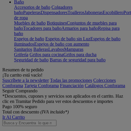
Baño
Accesorios de baño
Colgadores
baño
Papeleras
Dispensadores
Toalleros
Jaboneras
Escobillero
Port
de ropa
Muebles de baño
Botiquines
Conjuntos de muebles para
baño
Tocadores para baño
Armarios para baño
Repisa para
baño
Espejos de baño
Espejos de baño sin Luz
Espejos de baño
iluminados
Espejos de baño con aumento
Sanitarios
Bañeras
Lavabos
Mamparas
Grifería
Grifos para cocina
Grifos para ducha
Seguridad de baño
Barras de seguridad para baño
Resumen de tu pedido
¡Tu carrito está vacío!
Suscríbete a la newsletter
Todas las promociones
Colecciones
Conforama
Tarjeta Conforama
Financiación
Catálogos Conforama
Seguir Comprando
*Descuentos, cupones y servicios son aplicados en el carrito. Haz
clic en Tramitar Pedido para ver estos descuentos e importes
Pago 100% seguro
Total con descuento
(IVA incluido*)
Ir Al Carrito