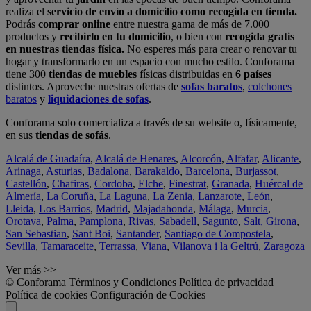
realiza el
servicio de envío a domicilio como recogida en tienda.
Podrás
comprar online
entre nuestra gama de más de 7.000
productos y
recibirlo en tu domicilio
, o bien con
recogida gratis
en nuestras tiendas física.
No esperes más para crear o renovar tu
hogar y transformarlo en un espacio con mucho estilo. Conforama
tiene 300
tiendas de muebles
físicas distribuidas en
6 países
distintos. Aproveche nuestras ofertas de
sofas baratos
,
colchones
baratos
y
liquidaciones de sofas
.
Conforama solo comercializa a través de su website o, físicamente,
en sus
tiendas de sofás
.
Alcalá de Guadaíra
,
Alcalá de Henares
,
Alcorcón
,
Alfafar
,
Alicante
,
Arinaga
,
Asturias
,
Badalona
,
Barakaldo
,
Barcelona
,
Burjassot
,
Castellón
,
Chafiras
,
Cordoba
,
Elche
,
Finestrat
,
Granada
,
Huércal de
Almería
,
La Coruña
,
La Laguna
,
La Zenia
,
Lanzarote
,
León
,
Lleida
,
Los Barrios
,
Madrid
,
Majadahonda
,
Málaga
,
Murcia
,
Orotava
,
Palma
,
Pamplona
,
Rivas
,
Sabadell
,
Sagunto
,
Salt, Girona
,
San Sebastian
,
Sant Boi
,
Santander
,
Santiago de Compostela
,
Sevilla
,
Tamaraceite
,
Terrassa
,
Viana
,
Vilanova i la Geltrú
,
Zaragoza
Ver más >>
© Conforama
Términos y Condiciones
Política de privacidad
Política de cookies
Configuración de Cookies