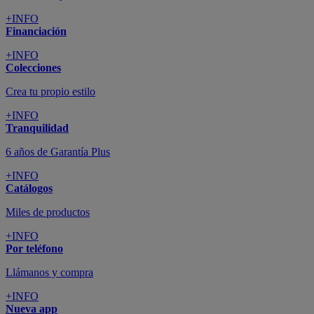
+INFO
Financiación
+INFO
Colecciones
Crea tu propio estilo
+INFO
Tranquilidad
6 años de Garantía Plus
+INFO
Catálogos
Miles de productos
+INFO
Por teléfono
Llámanos y compra
+INFO
Nueva app