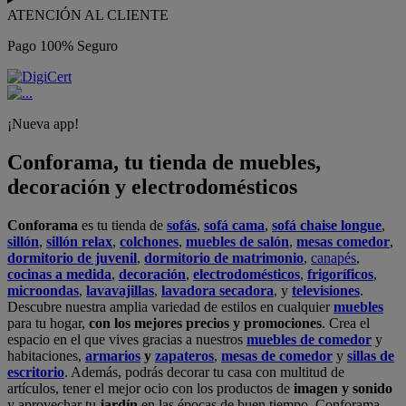
ATENCIÓN AL CLIENTE
Pago 100% Seguro
¡Nueva app!
Conforama, tu tienda de muebles,
decoración y electrodomésticos
Conforama
es tu tienda de
sofás
,
sofá cama
,
sofá chaise longue
,
sillón
,
sillón relax
,
colchones
,
muebles de salón
,
mesas comedor
,
dormitorio de juvenil
,
dormitorio de matrimonio
,
canapés
,
cocinas a medida
,
decoración
,
electrodomésticos
,
frigoríficos
,
microondas
,
lavavajillas
,
lavadora secadora
, y
televisiones
.
Descubre nuestra amplia variedad de estilos en cualquier
muebles
para tu hogar,
con los mejores precios y promociones
. Crea el
espacio en el que vives gracias a nuestros
muebles de comedor
y
habitaciones,
armarios
y
zapateros
,
mesas de comedor
y
sillas de
escritorio
. Además, podrás decorar tu casa con multitud de
artículos, tener el mejor ocio con los productos de
imagen y sonido
y aprovechar tu
jardín
en las épocas de buen tiempo. Conforama