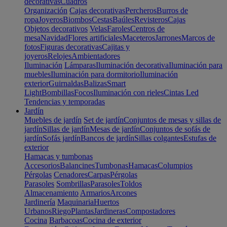
decorativas
Cuadros
Organización
Cajas decorativas
Percheros
Burros de
ropa
Joyeros
Biombos
Cestas
Baúles
Revisteros
Cajas
Objetos decorativos
Velas
Faroles
Centros de
mesa
Navidad
Flores artificiales
Maceteros
Jarrones
Marcos de
fotos
Figuras decorativas
Cajitas y
joyeros
Relojes
Ambientadores
Iluminación
Lámparas
Iluminación decorativa
Iluminación para
muebles
Iluminación para dormitorio
Iluminación
exterior
Guirnaldas
Balizas
Smart
Light
Bombillas
Focos
Iluminación con rieles
Cintas Led
Tendencias y temporadas
Jardín
Muebles de jardín
Set de jardín
Conjuntos de mesas y sillas de
jardín
Sillas de jardín
Mesas de jardín
Conjuntos de sofás de
jardín
Sofás jardín
Bancos de jardín
Sillas colgantes
Estufas de
exterior
Hamacas y tumbonas
Accesorios
Balancines
Tumbonas
Hamacas
Columpios
Pérgolas
Cenadores
Carpas
Pérgolas
Parasoles
Sombrillas
Parasoles
Toldos
Almacenamiento
Armarios
Arcones
Jardinería
Maquinaria
Huertos
Urbanos
Riego
Plantas
Jardineras
Compostadores
Cocina
Barbacoas
Cocina de exterior