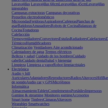
Lavavajillas
Lavavajillas 60cm
Lavavajillas 45cm
Lavavajillas
integrables
Campanas extractoras
Campanas decorativas
Pequeños electrodomésticos
Microondas
Freidoras
Aspiradores
Cafeteras
Planchas de
asar
Batidoras
Amasadores
Robots de Cocina
Balanzas de
Cocina
Tostadoras
Calefacción
Termoventiladores
Convectores
Estufas
Radiadores
Calefactores
D
Térmicos
Humidificadores
Climatización
Ventiladores
Aire acondicionado
Calentadores de agua
Termos eléctricos
Belleza y salud
Cuidado de los hombres
Cuidado
cabello
Cuidado dental
Salud y bienestar
Limpieza
Limpieza a vapor
Robot limpiacristales
Electrónica
Audio y hifi
Auriculares
Adaptadores
Reproductores
Radios
Altavoces
Hifi
Bar
de sonido
Audio car y GPS
Micrófonos
Informática
Almacenamiento
Tablets
Complementos
Portátiles
Impresoras
Gaming & streaming
Monitores gaming
Accesorios
Smart home
Timbres
Cámaras
Altavoces
Wearables
Smartwatches