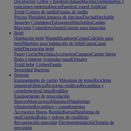
Decoración
Grifos y fuentes
Estatuas
Macetas
Termómetros y
estaciones metereológicas
Paneles
Cesped Artificial
Textil
Cojines de jardín
Fundas de jardín
Piscina
Plegable
Limpieza de piscinas
Ducha
Hinchable
Juguetes
Columpios
Toboganes
Hinchables
Casitas
Mascotas
Comederos
Jaulas
Casetas para mascotas
Bebé
Habitación bebé
Humidificadores
Cestas
Colchón para
bebé
Muebles para habitación de bebé
Cunas
Cama
bebé
Decoración bebé
Paseo
Coche
Mochilas
Accesorios
Capazos
Carrito ligero
Baño e higiene
Aspirador nasal
Orinales
Textil bebé
Cojines
Funda
Seguridad
Barreras
Deporte
Equipamiento de cardio
Máquinas de remo
Bicicletas
spinning
Elípticas
Bicicletas estáticas
Recambios y
complementos
Cintas
Rodillos
Equipamiento de musculación
Bancos
Mancuernas
Máquinas
Plataformas
vibratorias
Recambios y complementos
Accesorios fitness
Bandas
Barras
Plataforma de
step
Cuerdas
Bolas y esferas de equilibrio
Recuperación muscular
Electroestimulación
Terapia de
percusión