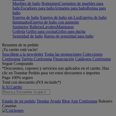
Muebles de baño
Botiquines
Conjuntos de muebles para
baño
Tocadores para baño
Armarios para baño
Repisa para
baño
Espejos de baño
Espejos de baño sin Luz
Espejos de baño
iluminados
Espejos de baño con aumento
Sanitarios
Bañeras
Lavabos
Mamparas
Grifería
Grifos para cocina
Grifos para ducha
Seguridad de baño
Barras de seguridad para baño
Resumen de tu pedido
¡Tu carrito está vacío!
Suscríbete a la newsletter
Todas las promociones
Colecciones
Conforama
Tarjeta Conforama
Financiación
Catálogos Conforama
Seguir Comprando
*Descuentos, cupones y servicios son aplicados en el carrito. Haz
clic en Tramitar Pedido para ver estos descuentos e importes
Pago 100% seguro
Total con descuento
(IVA incluido*)
Ir Al Carrito
Estado de mi pedido
Tiendas
Ayuda
Blog
App Conforama
Baleares
Canarias