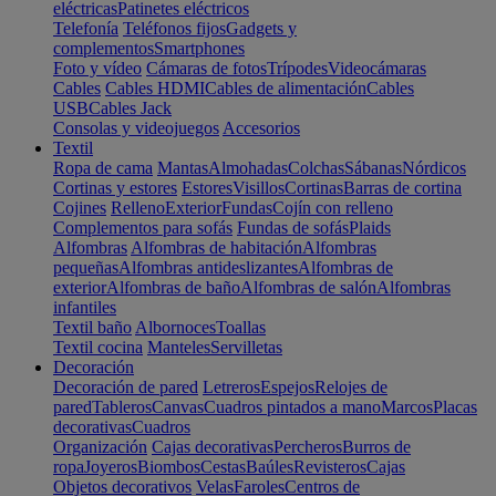
eléctricas
Patinetes eléctricos
Telefonía
Teléfonos fijos
Gadgets y
complementos
Smartphones
Foto y vídeo
Cámaras de fotos
Trípodes
Videocámaras
Cables
Cables HDMI
Cables de alimentación
Cables
USB
Cables Jack
Consolas y videojuegos
Accesorios
Textil
Ropa de cama
Mantas
Almohadas
Colchas
Sábanas
Nórdicos
Cortinas y estores
Estores
Visillos
Cortinas
Barras de cortina
Cojines
Relleno
Exterior
Fundas
Cojín con relleno
Complementos para sofás
Fundas de sofás
Plaids
Alfombras
Alfombras de habitación
Alfombras
pequeñas
Alfombras antideslizantes
Alfombras de
exterior
Alfombras de baño
Alfombras de salón
Alfombras
infantiles
Textil baño
Albornoces
Toallas
Textil cocina
Manteles
Servilletas
Decoración
Decoración de pared
Letreros
Espejos
Relojes de
pared
Tableros
Canvas
Cuadros pintados a mano
Marcos
Placas
decorativas
Cuadros
Organización
Cajas decorativas
Percheros
Burros de
ropa
Joyeros
Biombos
Cestas
Baúles
Revisteros
Cajas
Objetos decorativos
Velas
Faroles
Centros de