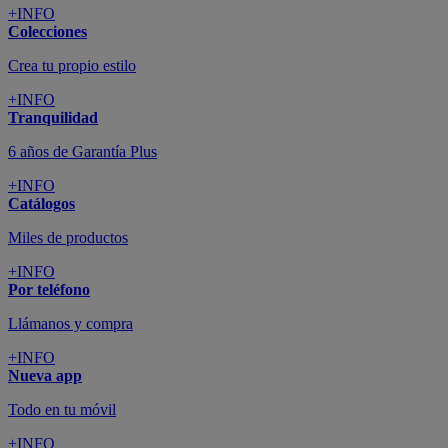
+INFO
Colecciones
Crea tu propio estilo
+INFO
Tranquilidad
6 años de Garantía Plus
+INFO
Catálogos
Miles de productos
+INFO
Por teléfono
Llámanos y compra
+INFO
Nueva app
Todo en tu móvil
+INFO