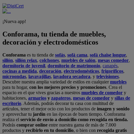
¡Nueva app!
Conforama, tu tienda de muebles,
decoración y electrodomésticos
Conforama
es tu tienda de
sofás
,
sofá cama
,
sofá chaise longue
,
sillón
,
sillón relax
,
colchones
,
muebles de salón
,
mesas comedor
,
dormitorio de juvenil
,
dormitorio de matrimonio
,
canapés
,
cocinas a medida
,
decoración
,
electrodomésticos
,
frigoríficos
,
microondas
,
lavavajillas
,
lavadora secadora
, y
televisiones
.
Descubre nuestra amplia variedad de estilos en cualquier
muebles
para tu hogar,
con los mejores precios y promociones
. Crea el
espacio en el que vives gracias a nuestros
muebles de comedor
y
habitaciones,
armarios
y
zapateros
,
mesas de comedor
y
sillas de
escritorio
. Además, podrás decorar tu casa con multitud de
artículos, tener el mejor ocio con los productos de
imagen y sonido
y aprovechar tu
jardín
en las épocas de buen tiempo. Conforama
realiza el
servicio de envío a domicilio como recogida en tienda.
Podrás
comprar online
entre nuestra gama de más de 7.000
productos y
recibirlo en tu domicilio
, o bien con
recogida gratis