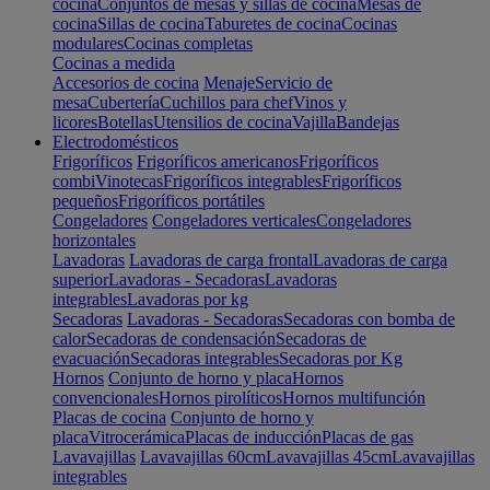
cocina
Conjuntos de mesas y sillas de cocina
Mesas de
cocina
Sillas de cocina
Taburetes de cocina
Cocinas
modulares
Cocinas completas
Cocinas a medida
Accesorios de cocina
Menaje
Servicio de
mesa
Cubertería
Cuchillos para chef
Vinos y
licores
Botellas
Utensilios de cocina
Vajilla
Bandejas
Electrodomésticos
Frigoríficos
Frigoríficos americanos
Frigoríficos
combi
Vinotecas
Frigoríficos integrables
Frigoríficos
pequeños
Frigoríficos portátiles
Congeladores
Congeladores verticales
Congeladores
horizontales
Lavadoras
Lavadoras de carga frontal
Lavadoras de carga
superior
Lavadoras - Secadoras
Lavadoras
integrables
Lavadoras por kg
Secadoras
Lavadoras - Secadoras
Secadoras con bomba de
calor
Secadoras de condensación
Secadoras de
evacuación
Secadoras integrables
Secadoras por Kg
Hornos
Conjunto de horno y placa
Hornos
convencionales
Hornos pirolíticos
Hornos multifunción
Placas de cocina
Conjunto de horno y
placa
Vitrocerámica
Placas de inducción
Placas de gas
Lavavajillas
Lavavajillas 60cm
Lavavajillas 45cm
Lavavajillas
integrables