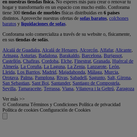
en nuestras tiendas física.
No esperes más para crear o renovar tu
hogar y transformarlo en un espacio con mucho estilo. Conforama
tiene 300
tiendas de muebles
físicas distribuidas en
6 países
distintos. Aproveche nuestras ofertas de
sofas baratos
,
colchones
baratos
y
liquidaciones de sofas
.
Conforama solo comercializa a través de su website o, físicamente,
en sus
tiendas de sofás
.
Alcalá de Guadaíra
,
Alcalá de Henares
,
Alcorcón
,
Alfafar
,
Alicante
,
Arinaga
,
Asturias
,
Badalona
,
Barakaldo
,
Barcelona
,
Burjassot
,
Castellón
,
Chafiras
,
Cordoba
,
Elche
,
Finestrat
,
Granada
,
Huércal de
Almería
,
La Coruña
,
La Laguna
,
La Zenia
,
Lanzarote
,
León
,
Lleida
,
Los Barrios
,
Madrid
,
Majadahonda
,
Málaga
,
Murcia
,
Orotava
,
Palma
,
Pamplona
,
Rivas
,
Sabadell
,
Sagunto
,
Salt, Girona
,
San Sebastian
,
Sant Boi
,
Santander
,
Santiago de Compostela
,
Sevilla
,
Tamaraceite
,
Terrassa
,
Viana
,
Vilanova i la Geltrú
,
Zaragoza
Ver más >>
© Conforama
Términos y Condiciones
Política de privacidad
Política de cookies
Configuración de Cookies