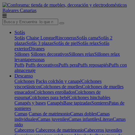
Baleares
Canarias
Sofás
Sofás
Chaise Longue
Rinconeras
Sofás cama
Sofás 2
plazas
Sofás 3 plazas
Sofás de piel
Sofás relax
Sofás
exterior
Divanes
Sillones
Sillones decorativos
Sillones relax
Sillones relax
levantapersonas
Puffs
Puffs decorativos
Puffs pera
Puffs reposapiés
Puffs con
almacenaje
Descanso
Colchones
Packs colchón y canapé
Colchones
viscoelásticos
Colchones de muelles
Colchones de muelles
ensacados
Colchones enrollados
Colchones de
espuma
Colchones para bebé
Colchones hinchables
Canapés y bases
Canapés
Base tapizadas
Somieres
Patas de
somieres
Camas
Camas de matrimonio
Camas dobles
Camas
individuales
Camas juveniles
Camas infantiles
Literas
Camas
nido
Cabeceros
Cabeceros de matrimonio
Cabeceros juveniles