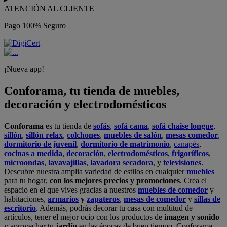
ATENCIÓN AL CLIENTE
Pago 100% Seguro
¡Nueva app!
Conforama, tu tienda de muebles,
decoración y electrodomésticos
Conforama
es tu tienda de
sofás
,
sofá cama
,
sofá chaise longue
,
sillón
,
sillón relax
,
colchones
,
muebles de salón
,
mesas comedor
,
dormitorio de juvenil
,
dormitorio de matrimonio
,
canapés
,
cocinas a medida
,
decoración
,
electrodomésticos
,
frigoríficos
,
microondas
,
lavavajillas
,
lavadora secadora
, y
televisiones
.
Descubre nuestra amplia variedad de estilos en cualquier
muebles
para tu hogar,
con los mejores precios y promociones
. Crea el
espacio en el que vives gracias a nuestros
muebles de comedor
y
habitaciones,
armarios
y
zapateros
,
mesas de comedor
y
sillas de
escritorio
. Además, podrás decorar tu casa con multitud de
artículos, tener el mejor ocio con los productos de
imagen y sonido
y aprovechar tu
jardín
en las épocas de buen tiempo. Conforama