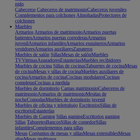
nido
Cabeceros
Cabeceros de matrimonio
Cabeceros juveniles
Complementos para colchones
Almohadas
Protectores de
colchones
Muebles
Armarios
Armarios de matrimonio
Armarios puertas
batientes
Armarios puertas correderas
Armarios
juvenil
Armarios infantiles
Armarios esquineros
Armarios
vestidores
Armarios auxiliares
Zapateros
Muebles de salón
Sillas
Mesas de salón
Muebles
TV
Vitrinas
Aparadores
Estanterias
Muebles recibidores
Muebles de cocina
Sillas de cocinas
Taburetes de cocina
Mesas
de cocina
Mesas y sillas de cocina
Muebles auxiliares de
cocina
Armarios de cocina
Cocinas modulares
Cocinas
completas
Cocinas a medida
Muebles de dormitorio
Camas matrimonio
Cabeceros de
matrimonio
Armarios de matrimonio
Mesitas de
noche
Comodas
Muebles de dormitorio juvenil
Muebles de oficina y teletrabajo
Escritorios
Sillas de
escritorio
Estanterías
Muebles de Gaming
Sillas gaming
Escritorios gaming
Sillas
Taburetes
Bancos
Sillas de comedor
Sillas
infantiles
Complementos para sillas
Mesas
Conjuntos de mesas y sillas
Mesas extensibles
Mesas
altas
Mesas multiusos