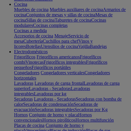
Cocina
Muebles de cocina
Muebles auxiliares de cocina
Armarios de
cocina
Conjuntos de mesas y sillas de cocina
Mesas de
cocina
Sillas de cocina
Taburetes de cocina
Cocinas
modulares
Cocinas completas
Cocinas a medida
Accesorios de cocina
Menaje
Servicio de
mesa
Cubertería
Cuchillos para chef
Vinos y
licores
Botellas
Utensilios de cocina
Vajilla
Bandejas
Electrodomésticos
Frigoríficos
Frigoríficos americanos
Frigoríficos
combi
Vinotecas
Frigoríficos integrables
Frigoríficos
pequeños
Frigoríficos portátiles
Congeladores
Congeladores verticales
Congeladores
horizontales
Lavadoras
Lavadoras de carga frontal
Lavadoras de carga
superior
Lavadoras - Secadoras
Lavadoras
integrables
Lavadoras por kg
Secadoras
Lavadoras - Secadoras
Secadoras con bomba de
calor
Secadoras de condensación
Secadoras de
evacuación
Secadoras integrables
Secadoras por Kg
Hornos
Conjunto de horno y placa
Hornos
convencionales
Hornos pirolíticos
Hornos multifunción
Placas de cocina
Conjunto de horno y
placa
Vitrocerámica
Placas de inducción
Placas de gas