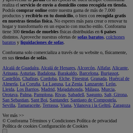
realiza el
servicio de envío a domicilio como recogida en tienda.
Podrás
comprar online
entre nuestra gama de más de 7.000
productos y
recibirlo en tu domicilio
, o bien con
recogida gratis
en nuestras tiendas física.
No esperes más para crear o renovar tu
hogar y transformarlo en un espacio con mucho estilo. Conforama
tiene 300
tiendas de muebles
físicas distribuidas en
6 países
distintos. Aproveche nuestras ofertas de
sofas baratos
,
colchones
baratos
y
liquidaciones de sofas
.
Conforama solo comercializa a través de su website o, físicamente,
en sus
tiendas de sofás
.
Alcalá de Guadaíra
,
Alcalá de Henares
,
Alcorcón
,
Alfafar
,
Alicante
,
Arinaga
,
Asturias
,
Badalona
,
Barakaldo
,
Barcelona
,
Burjassot
,
Castellón
,
Chafiras
,
Cordoba
,
Elche
,
Finestrat
,
Granada
,
Huércal de
Almería
,
La Coruña
,
La Laguna
,
La Zenia
,
Lanzarote
,
León
,
Lleida
,
Los Barrios
,
Madrid
,
Majadahonda
,
Málaga
,
Murcia
,
Orotava
,
Palma
,
Pamplona
,
Rivas
,
Sabadell
,
Sagunto
,
Salt, Girona
,
San Sebastian
,
Sant Boi
,
Santander
,
Santiago de Compostela
,
Sevilla
,
Tamaraceite
,
Terrassa
,
Viana
,
Vilanova i la Geltrú
,
Zaragoza
Ver más >>
© Conforama
Términos y Condiciones
Política de privacidad
Política de cookies
Configuración de Cookies