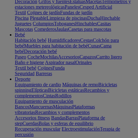
Decoración
Grifos y fuentes
Estatuas
Macetas
Termómetros y
estaciones metereológicas
Paneles
Cesped Artificial
Textil
Cojines de jardín
Fundas de jardín
Piscina
Plegable
Limpieza de piscinas
Ducha
Hinchable
Juguetes
Columpios
Toboganes
Hinchables
Casitas
Mascotas
Comederos
Jaulas
Casetas para mascotas
Bebé
Habitación bebé
Humidificadores
Cestas
Colchón para
bebé
Muebles para habitación de bebé
Cunas
Cama
bebé
Decoración bebé
Paseo
Coche
Mochilas
Accesorios
Capazos
Carrito ligero
Baño e higiene
Aspirador nasal
Orinales
Textil bebé
Cojines
Funda
Seguridad
Barreras
Deporte
Equipamiento de cardio
Máquinas de remo
Bicicletas
spinning
Elípticas
Bicicletas estáticas
Recambios y
complementos
Cintas
Rodillos
Equipamiento de musculación
Bancos
Mancuernas
Máquinas
Plataformas
vibratorias
Recambios y complementos
Accesorios fitness
Bandas
Barras
Plataforma de
step
Cuerdas
Bolas y esferas de equilibrio
Recuperación muscular
Electroestimulación
Terapia de
percusión