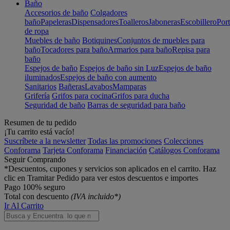
Baño
Accesorios de baño
Colgadores
baño
Papeleras
Dispensadores
Toalleros
Jaboneras
Escobillero
Port
de ropa
Muebles de baño
Botiquines
Conjuntos de muebles para
baño
Tocadores para baño
Armarios para baño
Repisa para
baño
Espejos de baño
Espejos de baño sin Luz
Espejos de baño
iluminados
Espejos de baño con aumento
Sanitarios
Bañeras
Lavabos
Mamparas
Grifería
Grifos para cocina
Grifos para ducha
Seguridad de baño
Barras de seguridad para baño
Resumen de tu pedido
¡Tu carrito está vacío!
Suscríbete a la newsletter
Todas las promociones
Colecciones
Conforama
Tarjeta Conforama
Financiación
Catálogos Conforama
Seguir Comprando
*Descuentos, cupones y servicios son aplicados en el carrito. Haz
clic en Tramitar Pedido para ver estos descuentos e importes
Pago 100% seguro
Total con descuento
(IVA incluido*)
Ir Al Carrito