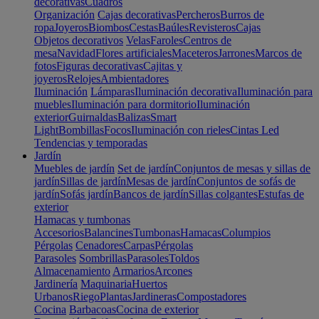
decorativas
Cuadros
Organización
Cajas decorativas
Percheros
Burros de
ropa
Joyeros
Biombos
Cestas
Baúles
Revisteros
Cajas
Objetos decorativos
Velas
Faroles
Centros de
mesa
Navidad
Flores artificiales
Maceteros
Jarrones
Marcos de
fotos
Figuras decorativas
Cajitas y
joyeros
Relojes
Ambientadores
Iluminación
Lámparas
Iluminación decorativa
Iluminación para
muebles
Iluminación para dormitorio
Iluminación
exterior
Guirnaldas
Balizas
Smart
Light
Bombillas
Focos
Iluminación con rieles
Cintas Led
Tendencias y temporadas
Jardín
Muebles de jardín
Set de jardín
Conjuntos de mesas y sillas de
jardín
Sillas de jardín
Mesas de jardín
Conjuntos de sofás de
jardín
Sofás jardín
Bancos de jardín
Sillas colgantes
Estufas de
exterior
Hamacas y tumbonas
Accesorios
Balancines
Tumbonas
Hamacas
Columpios
Pérgolas
Cenadores
Carpas
Pérgolas
Parasoles
Sombrillas
Parasoles
Toldos
Almacenamiento
Armarios
Arcones
Jardinería
Maquinaria
Huertos
Urbanos
Riego
Plantas
Jardineras
Compostadores
Cocina
Barbacoas
Cocina de exterior