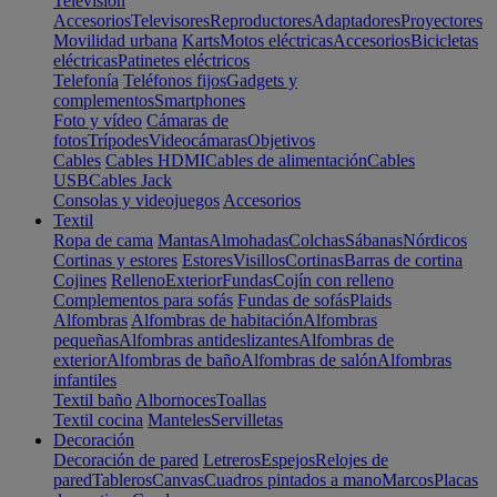
Televisión
Accesorios
Televisores
Reproductores
Adaptadores
Proyectores
Movilidad urbana
Karts
Motos eléctricas
Accesorios
Bicicletas
eléctricas
Patinetes eléctricos
Telefonía
Teléfonos fijos
Gadgets y
complementos
Smartphones
Foto y vídeo
Cámaras de
fotos
Trípodes
Videocámaras
Objetivos
Cables
Cables HDMI
Cables de alimentación
Cables
USB
Cables Jack
Consolas y videojuegos
Accesorios
Textil
Ropa de cama
Mantas
Almohadas
Colchas
Sábanas
Nórdicos
Cortinas y estores
Estores
Visillos
Cortinas
Barras de cortina
Cojines
Relleno
Exterior
Fundas
Cojín con relleno
Complementos para sofás
Fundas de sofás
Plaids
Alfombras
Alfombras de habitación
Alfombras
pequeñas
Alfombras antideslizantes
Alfombras de
exterior
Alfombras de baño
Alfombras de salón
Alfombras
infantiles
Textil baño
Albornoces
Toallas
Textil cocina
Manteles
Servilletas
Decoración
Decoración de pared
Letreros
Espejos
Relojes de
pared
Tableros
Canvas
Cuadros pintados a mano
Marcos
Placas