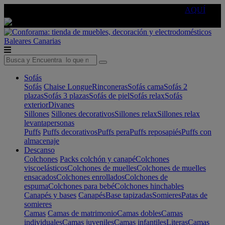
🔵Cambia tu electro con
-10% EXTRA
de descuento ☑️
AQUÍ
Baleares
Canarias
Sofás
Sofás
Chaise Longue
Rinconeras
Sofás cama
Sofás 2
plazas
Sofás 3 plazas
Sofás de piel
Sofás relax
Sofás
exterior
Divanes
Sillones
Sillones decorativos
Sillones relax
Sillones relax
levantapersonas
Puffs
Puffs decorativos
Puffs pera
Puffs reposapiés
Puffs con
almacenaje
Descanso
Colchones
Packs colchón y canapé
Colchones
viscoelásticos
Colchones de muelles
Colchones de muelles
ensacados
Colchones enrollados
Colchones de
espuma
Colchones para bebé
Colchones hinchables
Canapés y bases
Canapés
Base tapizadas
Somieres
Patas de
somieres
Camas
Camas de matrimonio
Camas dobles
Camas
individuales
Camas juveniles
Camas infantiles
Literas
Camas