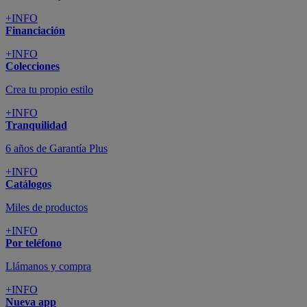
+INFO
Financiación
+INFO
Colecciones
Crea tu propio estilo
+INFO
Tranquilidad
6 años de Garantía Plus
+INFO
Catálogos
Miles de productos
+INFO
Por teléfono
Llámanos y compra
+INFO
Nueva app