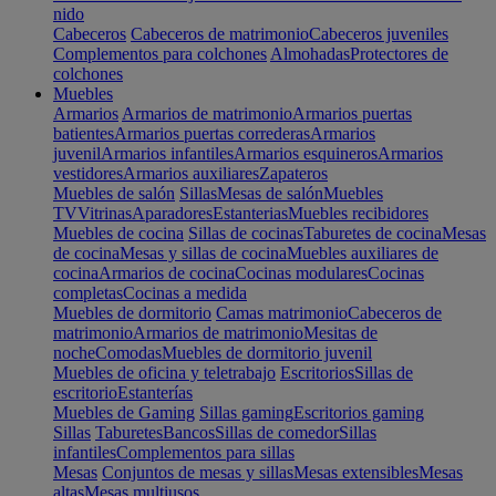
nido
Cabeceros
Cabeceros de matrimonio
Cabeceros juveniles
Complementos para colchones
Almohadas
Protectores de
colchones
Muebles
Armarios
Armarios de matrimonio
Armarios puertas
batientes
Armarios puertas correderas
Armarios
juvenil
Armarios infantiles
Armarios esquineros
Armarios
vestidores
Armarios auxiliares
Zapateros
Muebles de salón
Sillas
Mesas de salón
Muebles
TV
Vitrinas
Aparadores
Estanterias
Muebles recibidores
Muebles de cocina
Sillas de cocinas
Taburetes de cocina
Mesas
de cocina
Mesas y sillas de cocina
Muebles auxiliares de
cocina
Armarios de cocina
Cocinas modulares
Cocinas
completas
Cocinas a medida
Muebles de dormitorio
Camas matrimonio
Cabeceros de
matrimonio
Armarios de matrimonio
Mesitas de
noche
Comodas
Muebles de dormitorio juvenil
Muebles de oficina y teletrabajo
Escritorios
Sillas de
escritorio
Estanterías
Muebles de Gaming
Sillas gaming
Escritorios gaming
Sillas
Taburetes
Bancos
Sillas de comedor
Sillas
infantiles
Complementos para sillas
Mesas
Conjuntos de mesas y sillas
Mesas extensibles
Mesas
altas
Mesas multiusos