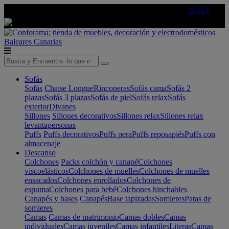
🔵Cambia tu electro con
-10% EXTRA
de descuento ☑️
AQUÍ
Baleares
Canarias
Sofás
Sofás
Chaise Longue
Rinconeras
Sofás cama
Sofás 2
plazas
Sofás 3 plazas
Sofás de piel
Sofás relax
Sofás
exterior
Divanes
Sillones
Sillones decorativos
Sillones relax
Sillones relax
levantapersonas
Puffs
Puffs decorativos
Puffs pera
Puffs reposapiés
Puffs con
almacenaje
Descanso
Colchones
Packs colchón y canapé
Colchones
viscoelásticos
Colchones de muelles
Colchones de muelles
ensacados
Colchones enrollados
Colchones de
espuma
Colchones para bebé
Colchones hinchables
Canapés y bases
Canapés
Base tapizadas
Somieres
Patas de
somieres
Camas
Camas de matrimonio
Camas dobles
Camas
individuales
Camas juveniles
Camas infantiles
Literas
Camas