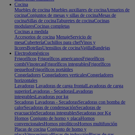
Cocina
Muebles de cocina
Muebles auxiliares de cocina
Armarios de
cocina
Conjuntos de mesas y sillas de cocina
Mesas de
cocina
Sillas de cocina
Taburetes de cocina
Cocinas
modulares
Cocinas completas
Cocinas a medida
Accesorios de cocina
Menaje
Servicio de
mesa
Cubertería
Cuchillos para chef
Vinos y
licores
Botellas
Utensilios de cocina
Vajilla
Bandejas
Electrodomésticos
Frigoríficos
Frigoríficos americanos
Frigoríficos
combi
Vinotecas
Frigoríficos integrables
Frigoríficos
pequeños
Frigoríficos portátiles
Congeladores
Congeladores verticales
Congeladores
horizontales
Lavadoras
Lavadoras de carga frontal
Lavadoras de carga
superior
Lavadoras - Secadoras
Lavadoras
integrables
Lavadoras por kg
Secadoras
Lavadoras - Secadoras
Secadoras con bomba de
calor
Secadoras de condensación
Secadoras de
evacuación
Secadoras integrables
Secadoras por Kg
Hornos
Conjunto de horno y placa
Hornos
convencionales
Hornos pirolíticos
Hornos multifunción
Placas de cocina
Conjunto de horno y
placa
Vitrocerámica
Placas de inducción
Placas de gas