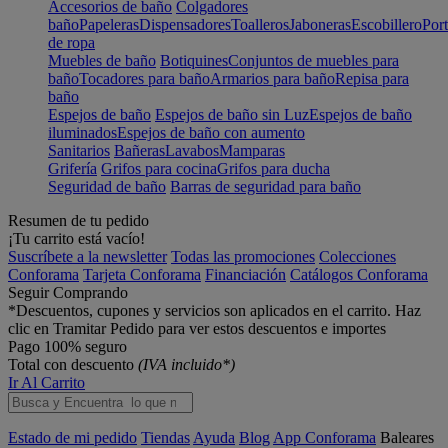
Accesorios de baño
Colgadores
baño
Papeleras
Dispensadores
Toalleros
Jaboneras
Escobillero
Port
de ropa
Muebles de baño
Botiquines
Conjuntos de muebles para
baño
Tocadores para baño
Armarios para baño
Repisa para
baño
Espejos de baño
Espejos de baño sin Luz
Espejos de baño
iluminados
Espejos de baño con aumento
Sanitarios
Bañeras
Lavabos
Mamparas
Grifería
Grifos para cocina
Grifos para ducha
Seguridad de baño
Barras de seguridad para baño
Resumen de tu pedido
¡Tu carrito está vacío!
Suscríbete a la newsletter
Todas las promociones
Colecciones
Conforama
Tarjeta Conforama
Financiación
Catálogos Conforama
Seguir Comprando
*Descuentos, cupones y servicios son aplicados en el carrito. Haz
clic en Tramitar Pedido para ver estos descuentos e importes
Pago 100% seguro
Total con descuento
(IVA incluido*)
Ir Al Carrito
Estado de mi pedido
Tiendas
Ayuda
Blog
App Conforama
Baleares