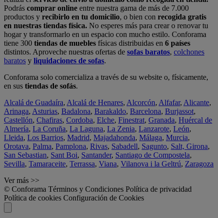
Podrás
comprar online
entre nuestra gama de más de 7.000
productos y
recibirlo en tu domicilio
, o bien con
recogida gratis
en nuestras tiendas física.
No esperes más para crear o renovar tu
hogar y transformarlo en un espacio con mucho estilo. Conforama
tiene 300
tiendas de muebles
físicas distribuidas en
6 países
distintos. Aproveche nuestras ofertas de
sofas baratos
,
colchones
baratos
y
liquidaciones de sofas
.
Conforama solo comercializa a través de su website o, físicamente,
en sus
tiendas de sofás
.
Alcalá de Guadaíra
,
Alcalá de Henares
,
Alcorcón
,
Alfafar
,
Alicante
,
Arinaga
,
Asturias
,
Badalona
,
Barakaldo
,
Barcelona
,
Burjassot
,
Castellón
,
Chafiras
,
Cordoba
,
Elche
,
Finestrat
,
Granada
,
Huércal de
Almería
,
La Coruña
,
La Laguna
,
La Zenia
,
Lanzarote
,
León
,
Lleida
,
Los Barrios
,
Madrid
,
Majadahonda
,
Málaga
,
Murcia
,
Orotava
,
Palma
,
Pamplona
,
Rivas
,
Sabadell
,
Sagunto
,
Salt, Girona
,
San Sebastian
,
Sant Boi
,
Santander
,
Santiago de Compostela
,
Sevilla
,
Tamaraceite
,
Terrassa
,
Viana
,
Vilanova i la Geltrú
,
Zaragoza
Ver más >>
© Conforama
Términos y Condiciones
Política de privacidad
Política de cookies
Configuración de Cookies