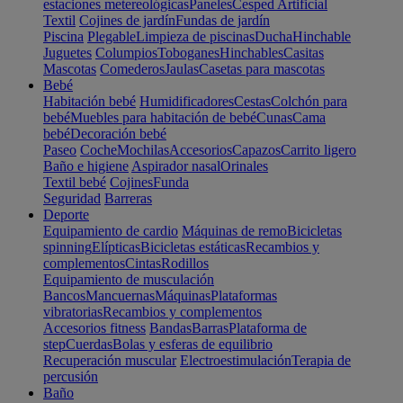
estaciones metereológicas
Paneles
Cesped Artificial
Textil
Cojines de jardín
Fundas de jardín
Piscina
Plegable
Limpieza de piscinas
Ducha
Hinchable
Juguetes
Columpios
Toboganes
Hinchables
Casitas
Mascotas
Comederos
Jaulas
Casetas para mascotas
Bebé
Habitación bebé
Humidificadores
Cestas
Colchón para
bebé
Muebles para habitación de bebé
Cunas
Cama
bebé
Decoración bebé
Paseo
Coche
Mochilas
Accesorios
Capazos
Carrito ligero
Baño e higiene
Aspirador nasal
Orinales
Textil bebé
Cojines
Funda
Seguridad
Barreras
Deporte
Equipamiento de cardio
Máquinas de remo
Bicicletas
spinning
Elípticas
Bicicletas estáticas
Recambios y
complementos
Cintas
Rodillos
Equipamiento de musculación
Bancos
Mancuernas
Máquinas
Plataformas
vibratorias
Recambios y complementos
Accesorios fitness
Bandas
Barras
Plataforma de
step
Cuerdas
Bolas y esferas de equilibrio
Recuperación muscular
Electroestimulación
Terapia de
percusión
Baño