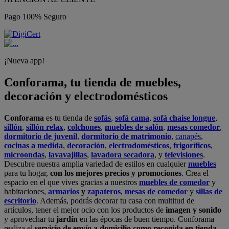
Pago 100% Seguro
¡Nueva app!
Conforama, tu tienda de muebles,
decoración y electrodomésticos
Conforama
es tu tienda de
sofás
,
sofá cama
,
sofá chaise longue
,
sillón
,
sillón relax
,
colchones
,
muebles de salón
,
mesas comedor
,
dormitorio de juvenil
,
dormitorio de matrimonio
,
canapés
,
cocinas a medida
,
decoración
,
electrodomésticos
,
frigoríficos
,
microondas
,
lavavajillas
,
lavadora secadora
, y
televisiones
.
Descubre nuestra amplia variedad de estilos en cualquier
muebles
para tu hogar,
con los mejores precios y promociones
. Crea el
espacio en el que vives gracias a nuestros
muebles de comedor
y
habitaciones,
armarios
y
zapateros
,
mesas de comedor
y
sillas de
escritorio
. Además, podrás decorar tu casa con multitud de
artículos, tener el mejor ocio con los productos de
imagen y sonido
y aprovechar tu
jardín
en las épocas de buen tiempo. Conforama
realiza el
servicio de envío a domicilio como recogida en tienda.