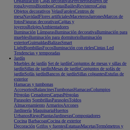
Organización
Cajas decorativas
Percheros
Burros de
ropa
Joyeros
Biombos
Cestas
Baúles
Revisteros
Cajas
Objetos decorativos
Velas
Faroles
Centros de
mesa
Navidad
Flores artificiales
Maceteros
Jarrones
Marcos de
fotos
Figuras decorativas
Cajitas y
joyeros
Relojes
Ambientadores
Iluminación
Lámparas
Iluminación decorativa
Iluminación para
muebles
Iluminación para dormitorio
Iluminación
exterior
Guirnaldas
Balizas
Smart
Light
Bombillas
Focos
Iluminación con rieles
Cintas Led
Tendencias y temporadas
Jardín
Muebles de jardín
Set de jardín
Conjuntos de mesas y sillas de
jardín
Sillas de jardín
Mesas de jardín
Conjuntos de sofás de
jardín
Sofás jardín
Bancos de jardín
Sillas colgantes
Estufas de
exterior
Hamacas y tumbonas
Accesorios
Balancines
Tumbonas
Hamacas
Columpios
Pérgolas
Cenadores
Carpas
Pérgolas
Parasoles
Sombrillas
Parasoles
Toldos
Almacenamiento
Armarios
Arcones
Jardinería
Maquinaria
Huertos
Urbanos
Riego
Plantas
Jardineras
Compostadores
Cocina
Barbacoas
Cocina de exterior
Decoración
Grifos y fuentes
Estatuas
Macetas
Termómetros y