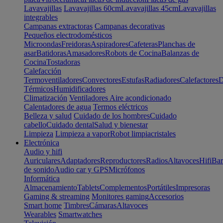
Lavavajillas
Lavavajillas 60cm
Lavavajillas 45cm
Lavavajillas
integrables
Campanas extractoras
Campanas decorativas
Pequeños electrodomésticos
Microondas
Freidoras
Aspiradores
Cafeteras
Planchas de
asar
Batidoras
Amasadores
Robots de Cocina
Balanzas de
Cocina
Tostadoras
Calefacción
Termoventiladores
Convectores
Estufas
Radiadores
Calefactores
D
Térmicos
Humidificadores
Climatización
Ventiladores
Aire acondicionado
Calentadores de agua
Termos eléctricos
Belleza y salud
Cuidado de los hombres
Cuidado
cabello
Cuidado dental
Salud y bienestar
Limpieza
Limpieza a vapor
Robot limpiacristales
Electrónica
Audio y hifi
Auriculares
Adaptadores
Reproductores
Radios
Altavoces
Hifi
Bar
de sonido
Audio car y GPS
Micrófonos
Informática
Almacenamiento
Tablets
Complementos
Portátiles
Impresoras
Gaming & streaming
Monitores gaming
Accesorios
Smart home
Timbres
Cámaras
Altavoces
Wearables
Smartwatches