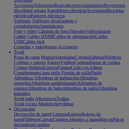
Televisión
Accesorios
Televisores
Reproductores
Adaptadores
Proyectores
Movilidad urbana
Karts
Motos eléctricas
Accesorios
Bicicletas
eléctricas
Patinetes eléctricos
Telefonía
Teléfonos fijos
Gadgets y
complementos
Smartphones
Foto y vídeo
Cámaras de fotos
Trípodes
Videocámaras
Cables
Cables HDMI
Cables de alimentación
Cables
USB
Cables Jack
Consolas y videojuegos
Accesorios
Textil
Ropa de cama
Mantas
Almohadas
Colchas
Sábanas
Nórdicos
Cortinas y estores
Estores
Visillos
Cortinas
Barras de cortina
Cojines
Relleno
Exterior
Fundas
Cojín con relleno
Complementos para sofás
Fundas de sofás
Plaids
Alfombras
Alfombras de habitación
Alfombras
pequeñas
Alfombras antideslizantes
Alfombras de
exterior
Alfombras de baño
Alfombras de salón
Alfombras
infantiles
Textil baño
Albornoces
Toallas
Textil cocina
Manteles
Servilletas
Decoración
Decoración de pared
Letreros
Espejos
Relojes de
pared
Tableros
Canvas
Cuadros pintados a mano
Marcos
Placas
decorativas
Cuadros