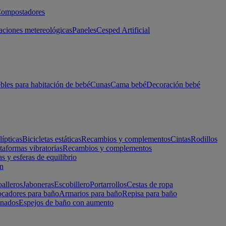
ompostadores
aciones metereológicas
Paneles
Cesped Artificial
les para habitación de bebé
Cunas
Cama bebé
Decoración bebé
lípticas
Bicicletas estáticas
Recambios y complementos
Cintas
Rodillos
taformas vibratorias
Recambios y complementos
s y esferas de equilibrio
ón
alleros
Jaboneras
Escobillero
Portarrollos
Cestas de ropa
cadores para baño
Armarios para baño
Repisa para baño
inados
Espejos de baño con aumento