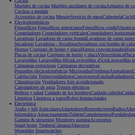
Cocina
Muebles de cocina
Muebles auxiliares de cocina
Armarios de co
Cocinas a medida
Accesorios de cocina
Menaje
Servicio de mesa
Cubertería
Cuchil
Electrodomésticos
Frigoríficos
Frigoríficos americanos
Frigoríficos combi
Vinoteca
Congeladores
Congeladores verticales
Congeladores horizontal
Lavadoras
Lavadoras de carga frontal
Lavadoras de carga super
Secadoras
Lavadoras - Secadoras
Secadoras con bomba de calo
Hornos
Conjunto de horno y placa
Hornos convencionales
Horno
Placas de cocina
Conjunto de horno y placa
Vitrocerámica
Placa
Lavavajillas
Lavavajillas 60cm
Lavavajillas 45cm
Lavavajillas i
Campanas extractoras
Campanas decorativas
Pequeños electrodomésticos
Microondas
Freidoras
Aspiradores
C
Calefacción
Termoventiladores
Convectores
Estufas
Radiadores
C
Climatización
Ventiladores
Aire acondicionado
Calentadores de agua
Termos eléctricos
Belleza y salud
Cuidado de los hombres
Cuidado cabello
Cuidad
Limpieza
Limpieza a vapor
Robot limpiacristales
Electrónica
Audio y hifi
Auriculares
Adaptadores
Reproductores
Radios
Alta
Informática
Almacenamiento
Tablets
Complementos
Portátiles
Im
Gaming & streaming
Monitores gaming
Accesorios
Smart home
Timbres
Cámaras
Altavoces
Wearables
Smartwatches