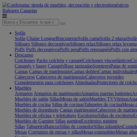
Baleares
Canarias
Sofás
Sofás
Chaise Longue
Rinconeras
Sofás cama
Sofás 2 plazas
Sofá
Sillones
Sillones decorativos
Sillones relax
Sillones relax levant
Puffs
Puffs decorativos
Puffs pera
Puffs reposapiés
Puffs con al
Descanso
Colchones
Packs colchón y canapé
Colchones viscoelásticos
Col
Canapés y bases
Canapés
Base tapizadas
Somieres
Patas de somi
Camas
Camas de matrimonio
Camas dobles
Camas individuales
Cabeceros
Cabeceros de matrimonio
Cabeceros juveniles
Complementos para colchones
Almohadas
Protectores de colch
Muebles
Armarios
Armarios de matrimonio
Armarios puertas batientes
Ar
Muebles de salón
Sillas
Mesas de salón
Muebles TV
Vitrinas
Apa
Muebles de cocina
Sillas de cocinas
Taburetes de cocina
Mesas d
Muebles de dormitorio
Camas matrimonio
Cabeceros de matrim
Muebles de oficina y teletrabajo
Escritorios
Sillas de escritorio
Es
Muebles de Gaming
Sillas gaming
Escritorios gaming
Sillas
Taburetes
Bancos
Sillas de comedor
Sillas infantiles
Complem
Mesas
Conjuntos de mesas y sillas
Mesas extensibles
Mesas alta