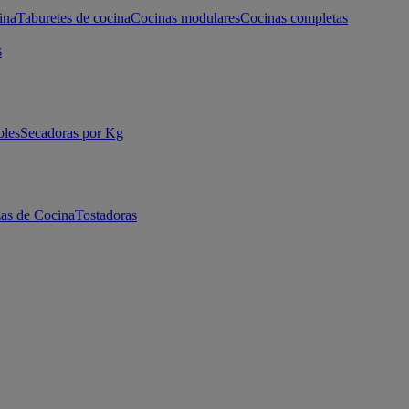
ina
Taburetes de cocina
Cocinas modulares
Cocinas completas
s
bles
Secadoras por Kg
as de Cocina
Tostadoras