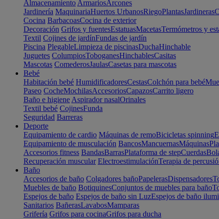
Almacenamiento
Armarios
Arcones
Jardinería
Maquinaria
Huertos Urbanos
Riego
Plantas
Jardineras
C
Cocina
Barbacoas
Cocina de exterior
Decoración
Grifos y fuentes
Estatuas
Macetas
Termómetros y est
Textil
Cojines de jardín
Fundas de jardín
Piscina
Plegable
Limpieza de piscinas
Ducha
Hinchable
Juguetes
Columpios
Toboganes
Hinchables
Casitas
Mascotas
Comederos
Jaulas
Casetas para mascotas
Bebé
Habitación bebé
Humidificadores
Cestas
Colchón para bebé
Mueb
Paseo
Coche
Mochilas
Accesorios
Capazos
Carrito ligero
Baño e higiene
Aspirador nasal
Orinales
Textil bebé
Cojines
Funda
Seguridad
Barreras
Deporte
Equipamiento de cardio
Máquinas de remo
Bicicletas spinning
E
Equipamiento de musculación
Bancos
Mancuernas
Máquinas
Pla
Accesorios fitness
Bandas
Barras
Plataforma de step
Cuerdas
Bola
Recuperación muscular
Electroestimulación
Terapia de percusi
Baño
Accesorios de baño
Colgadores baño
Papeleras
Dispensadores
To
Muebles de baño
Botiquines
Conjuntos de muebles para baño
To
Espejos de baño
Espejos de baño sin Luz
Espejos de baño ilum
Sanitarios
Bañeras
Lavabos
Mamparas
Grifería
Grifos para cocina
Grifos para ducha