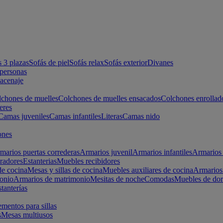
s 3 plazas
Sofás de piel
Sofás relax
Sofás exterior
Divanes
apersonas
macenaje
chones de muelles
Colchones de muelles ensacados
Colchones enrollad
eres
Camas juveniles
Camas infantiles
Literas
Camas nido
ones
marios puertas correderas
Armarios juvenil
Armarios infantiles
Armarios 
radores
Estanterias
Muebles recibidores
e cocina
Mesas y sillas de cocina
Muebles auxiliares de cocina
Armarios
onio
Armarios de matrimonio
Mesitas de noche
Comodas
Muebles de dor
tanterías
entos para sillas
s
Mesas multiusos