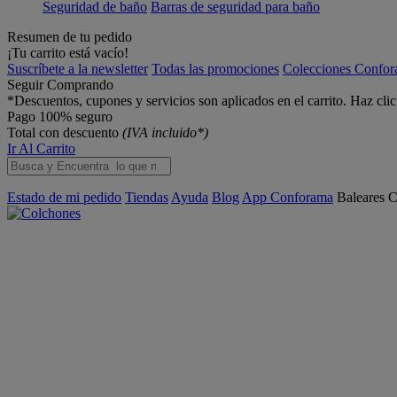
Seguridad de baño
Barras de seguridad para baño
Resumen de tu pedido
¡Tu carrito está vacío!
Suscríbete a la newsletter
Todas las promociones
Colecciones Confo
Seguir Comprando
*Descuentos, cupones y servicios son aplicados en el carrito. Haz cli
Pago 100% seguro
Total con descuento
(IVA incluido*)
Ir Al Carrito
Estado de mi pedido
Tiendas
Ayuda
Blog
App Conforama
Baleares
C