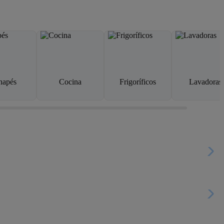
napés
Cocina
Frigoríficos
Lavadoras