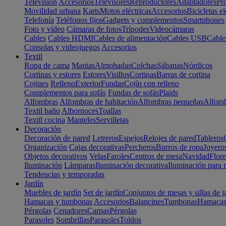
Televisión
Accesorios
Televisores
Reproductores
Adaptadores
Pr
Movilidad urbana
Karts
Motos eléctricas
Accesorios
Bicicletas el
Telefonía
Teléfonos fijos
Gadgets y complementos
Smartphones
Foto y vídeo
Cámaras de fotos
Trípodes
Videocámaras
Cables
Cables HDMI
Cables de alimentación
Cables USB
Cable
Consolas y videojuegos
Accesorios
Textil
Ropa de cama
Mantas
Almohadas
Colchas
Sábanas
Nórdicos
Cortinas y estores
Estores
Visillos
Cortinas
Barras de cortina
Cojines
Relleno
Exterior
Fundas
Cojín con relleno
Complementos para sofás
Fundas de sofás
Plaids
Alfombras
Alfombras de habitación
Alfombras pequeñas
Alfomb
Textil baño
Albornoces
Toallas
Textil cocina
Manteles
Servilletas
Decoración
Decoración de pared
Letreros
Espejos
Relojes de pared
Tableros
Organización
Cajas decorativas
Percheros
Burros de ropa
Joyero
Objetos decorativos
Velas
Faroles
Centros de mesa
Navidad
Flore
Iluminación
Lámparas
Iluminación decorativa
Iluminación para 
Tendencias y temporadas
Jardín
Muebles de jardín
Set de jardín
Conjuntos de mesas y sillas de j
Hamacas y tumbonas
Accesorios
Balancines
Tumbonas
Hamaca
Pérgolas
Cenadores
Carpas
Pérgolas
Parasoles
Sombrillas
Parasoles
Toldos