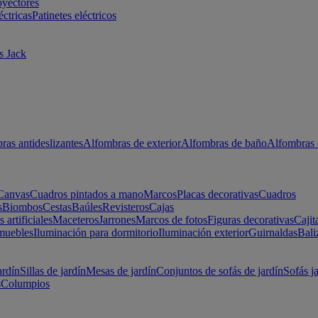
oyectores
éctricas
Patinetes eléctricos
s Jack
ras antideslizantes
Alfombras de exterior
Alfombras de baño
Alfombras 
Canvas
Cuadros pintados a mano
Marcos
Placas decorativas
Cuadros
s
Biombos
Cestas
Baúles
Revisteros
Cajas
s artificiales
Maceteros
Jarrones
Marcos de fotos
Figuras decorativas
Cajit
muebles
Iluminación para dormitorio
Iluminación exterior
Guirnaldas
Bali
ardín
Sillas de jardín
Mesas de jardín
Conjuntos de sofás de jardín
Sofás j
s
Columpios