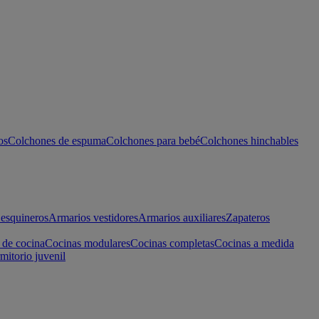
os
Colchones de espuma
Colchones para bebé
Colchones hinchables
esquineros
Armarios vestidores
Armarios auxiliares
Zapateros
 de cocina
Cocinas modulares
Cocinas completas
Cocinas a medida
mitorio juvenil