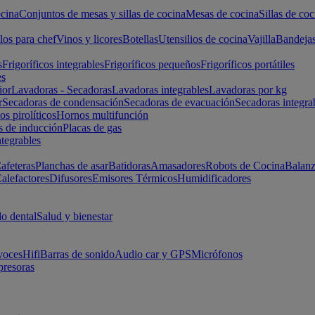
cina
Conjuntos de mesas y sillas de cocina
Mesas de cocina
Sillas de coc
los para chef
Vinos y licores
Botellas
Utensilios de cocina
Vajilla
Bandeja
s
Frigoríficos integrables
Frigoríficos pequeños
Frigoríficos portátiles
es
ior
Lavadoras - Secadoras
Lavadoras integrables
Lavadoras por kg
r
Secadoras de condensación
Secadoras de evacuación
Secadoras integra
s pirolíticos
Hornos multifunción
s de inducción
Placas de gas
ntegrables
afeteras
Planchas de asar
Batidoras
Amasadores
Robots de Cocina
Balanz
alefactores
Difusores
Emisores Térmicos
Humidificadores
o dental
Salud y bienestar
voces
Hifi
Barras de sonido
Audio car y GPS
Micrófonos
presoras