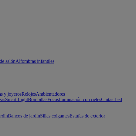
de salón
Alfombras infantiles
as y joyeros
Relojes
Ambientadores
zas
Smart Light
Bombillas
Focos
Iluminación con rieles
Cintas Led
ardín
Bancos de jardín
Sillas colgantes
Estufas de exterior