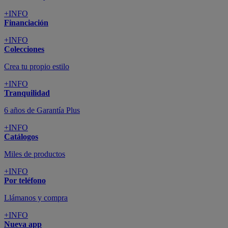
+INFO
Financiación
+INFO
Colecciones
Crea tu propio estilo
+INFO
Tranquilidad
6 años de Garantía Plus
+INFO
Catálogos
Miles de productos
+INFO
Por teléfono
Llámanos y compra
+INFO
Nueva app