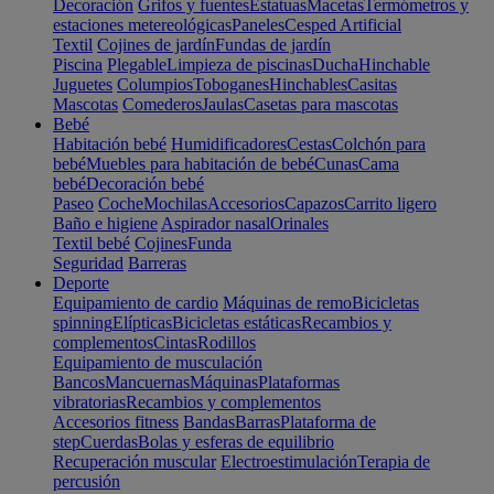
Decoración
Grifos y fuentes
Estatuas
Macetas
Termómetros y
estaciones metereológicas
Paneles
Cesped Artificial
Textil
Cojines de jardín
Fundas de jardín
Piscina
Plegable
Limpieza de piscinas
Ducha
Hinchable
Juguetes
Columpios
Toboganes
Hinchables
Casitas
Mascotas
Comederos
Jaulas
Casetas para mascotas
Bebé
Habitación bebé
Humidificadores
Cestas
Colchón para
bebé
Muebles para habitación de bebé
Cunas
Cama
bebé
Decoración bebé
Paseo
Coche
Mochilas
Accesorios
Capazos
Carrito ligero
Baño e higiene
Aspirador nasal
Orinales
Textil bebé
Cojines
Funda
Seguridad
Barreras
Deporte
Equipamiento de cardio
Máquinas de remo
Bicicletas
spinning
Elípticas
Bicicletas estáticas
Recambios y
complementos
Cintas
Rodillos
Equipamiento de musculación
Bancos
Mancuernas
Máquinas
Plataformas
vibratorias
Recambios y complementos
Accesorios fitness
Bandas
Barras
Plataforma de
step
Cuerdas
Bolas y esferas de equilibrio
Recuperación muscular
Electroestimulación
Terapia de
percusión