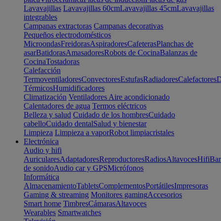
Lavavajillas
Lavavajillas 60cm
Lavavajillas 45cm
Lavavajillas
integrables
Campanas extractoras
Campanas decorativas
Pequeños electrodomésticos
Microondas
Freidoras
Aspiradores
Cafeteras
Planchas de
asar
Batidoras
Amasadores
Robots de Cocina
Balanzas de
Cocina
Tostadoras
Calefacción
Termoventiladores
Convectores
Estufas
Radiadores
Calefactores
D
Térmicos
Humidificadores
Climatización
Ventiladores
Aire acondicionado
Calentadores de agua
Termos eléctricos
Belleza y salud
Cuidado de los hombres
Cuidado
cabello
Cuidado dental
Salud y bienestar
Limpieza
Limpieza a vapor
Robot limpiacristales
Electrónica
Audio y hifi
Auriculares
Adaptadores
Reproductores
Radios
Altavoces
Hifi
Bar
de sonido
Audio car y GPS
Micrófonos
Informática
Almacenamiento
Tablets
Complementos
Portátiles
Impresoras
Gaming & streaming
Monitores gaming
Accesorios
Smart home
Timbres
Cámaras
Altavoces
Wearables
Smartwatches