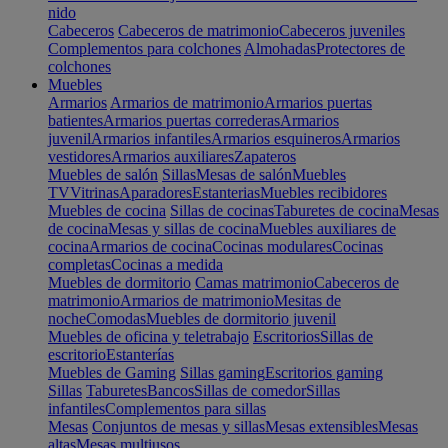
nido
Cabeceros
Cabeceros de matrimonio
Cabeceros juveniles
Complementos para colchones
Almohadas
Protectores de
colchones
Muebles
Armarios
Armarios de matrimonio
Armarios puertas
batientes
Armarios puertas correderas
Armarios
juvenil
Armarios infantiles
Armarios esquineros
Armarios
vestidores
Armarios auxiliares
Zapateros
Muebles de salón
Sillas
Mesas de salón
Muebles
TV
Vitrinas
Aparadores
Estanterias
Muebles recibidores
Muebles de cocina
Sillas de cocinas
Taburetes de cocina
Mesas
de cocina
Mesas y sillas de cocina
Muebles auxiliares de
cocina
Armarios de cocina
Cocinas modulares
Cocinas
completas
Cocinas a medida
Muebles de dormitorio
Camas matrimonio
Cabeceros de
matrimonio
Armarios de matrimonio
Mesitas de
noche
Comodas
Muebles de dormitorio juvenil
Muebles de oficina y teletrabajo
Escritorios
Sillas de
escritorio
Estanterías
Muebles de Gaming
Sillas gaming
Escritorios gaming
Sillas
Taburetes
Bancos
Sillas de comedor
Sillas
infantiles
Complementos para sillas
Mesas
Conjuntos de mesas y sillas
Mesas extensibles
Mesas
altas
Mesas multiusos