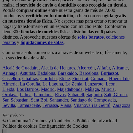
realiza el
servicio de envío a domicilio como recogida en tienda.
Podrás
comprar online
entre nuestra gama de más de 7.000
productos y
recibirlo en tu domicilio
, o bien con
recogida gratis
en nuestras tiendas física.
No esperes más para crear o renovar tu
hogar y transformarlo en un espacio con mucho estilo. Conforama
tiene 300
tiendas de muebles
físicas distribuidas en
6 países
distintos. Aproveche nuestras ofertas de
sofas baratos
,
colchones
baratos
y
liquidaciones de sofas
.
Conforama solo comercializa a través de su website o, físicamente,
en sus
tiendas de sofás
.
Alcalá de Guadaíra
,
Alcalá de Henares
,
Alcorcón
,
Alfafar
,
Alicante
,
Arinaga
,
Asturias
,
Badalona
,
Barakaldo
,
Barcelona
,
Burjassot
,
Castellón
,
Chafiras
,
Cordoba
,
Elche
,
Finestrat
,
Granada
,
Huércal de
Almería
,
La Coruña
,
La Laguna
,
La Zenia
,
Lanzarote
,
León
,
Lleida
,
Los Barrios
,
Madrid
,
Majadahonda
,
Málaga
,
Murcia
,
Orotava
,
Palma
,
Pamplona
,
Rivas
,
Sabadell
,
Sagunto
,
Salt, Girona
,
San Sebastian
,
Sant Boi
,
Santander
,
Santiago de Compostela
,
Sevilla
,
Tamaraceite
,
Terrassa
,
Viana
,
Vilanova i la Geltrú
,
Zaragoza
Ver más >>
© Conforama
Términos y Condiciones
Política de privacidad
Política de cookies
Configuración de Cookies