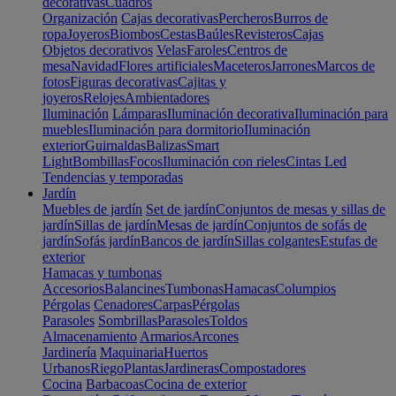
decorativas
Cuadros
Organización
Cajas decorativas
Percheros
Burros de
ropa
Joyeros
Biombos
Cestas
Baúles
Revisteros
Cajas
Objetos decorativos
Velas
Faroles
Centros de
mesa
Navidad
Flores artificiales
Maceteros
Jarrones
Marcos de
fotos
Figuras decorativas
Cajitas y
joyeros
Relojes
Ambientadores
Iluminación
Lámparas
Iluminación decorativa
Iluminación para
muebles
Iluminación para dormitorio
Iluminación
exterior
Guirnaldas
Balizas
Smart
Light
Bombillas
Focos
Iluminación con rieles
Cintas Led
Tendencias y temporadas
Jardín
Muebles de jardín
Set de jardín
Conjuntos de mesas y sillas de
jardín
Sillas de jardín
Mesas de jardín
Conjuntos de sofás de
jardín
Sofás jardín
Bancos de jardín
Sillas colgantes
Estufas de
exterior
Hamacas y tumbonas
Accesorios
Balancines
Tumbonas
Hamacas
Columpios
Pérgolas
Cenadores
Carpas
Pérgolas
Parasoles
Sombrillas
Parasoles
Toldos
Almacenamiento
Armarios
Arcones
Jardinería
Maquinaria
Huertos
Urbanos
Riego
Plantas
Jardineras
Compostadores
Cocina
Barbacoas
Cocina de exterior