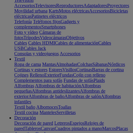
Televisión
Accesorios
Televisores
Reproductores
Adaptadores
Proyectores
Movilidad urbana
Karts
Motos eléctricas
Accesorios
Bicicletas
eléctricas
Patinetes eléctricos
Telefonía
Teléfonos fijos
Gadgets y
complementos
Smartphones
Foto y vídeo
Cámaras de
fotos
Trípodes
Videocámaras
Objetivos
Cables
Cables HDMI
Cables de alimentación
Cables
USB
Cables Jack
Consolas y videojuegos
Accesorios
Textil
Ropa de cama
Mantas
Almohadas
Colchas
Sábanas
Nórdicos
Cortinas y estores
Estores
Visillos
Cortinas
Barras de cortina
Cojines
Relleno
Exterior
Fundas
Cojín con relleno
Complementos para sofás
Fundas de sofás
Plaids
Alfombras
Alfombras de habitación
Alfombras
pequeñas
Alfombras antideslizantes
Alfombras de
exterior
Alfombras de baño
Alfombras de salón
Alfombras
infantiles
Textil baño
Albornoces
Toallas
Textil cocina
Manteles
Servilletas
Decoración
Decoración de pared
Letreros
Espejos
Relojes de
pared
Tableros
Canvas
Cuadros pintados a mano
Marcos
Placas