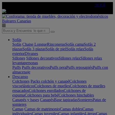
🔵Cambia tu electro con
-10% EXTRA
de descuento ☑️
AQUÍ
Baleares
Canarias
Sofás
Sofás
Chaise Longue
Rinconeras
Sofás cama
Sofás 2
plazas
Sofás 3 plazas
Sofás de piel
Sofás relax
Sofás
exterior
Divanes
Sillones
Sillones decorativos
Sillones relax
Sillones relax
levantapersonas
Puffs
Puffs decorativos
Puffs pera
Puffs reposapiés
Puffs con
almacenaje
Descanso
Colchones
Packs colchón y canapé
Colchones
viscoelásticos
Colchones de muelles
Colchones de muelles
ensacados
Colchones enrollados
Colchones de
espuma
Colchones para bebé
Colchones hinchables
Canapés y bases
Canapés
Base tapizadas
Somieres
Patas de
somieres
Camas
Camas de matrimonio
Camas dobles
Camas
individuales
Camas juveniles
Camas infantiles
Literas
Camas