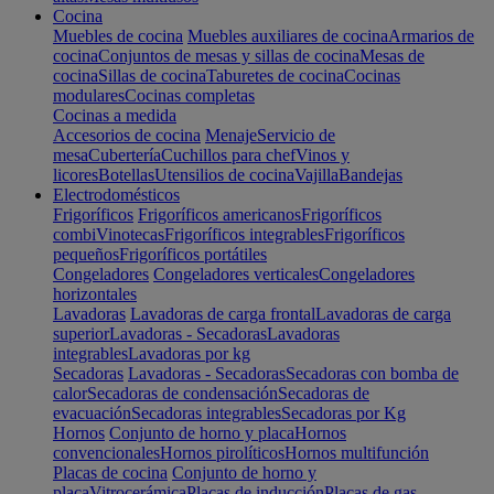
Cocina
Muebles de cocina
Muebles auxiliares de cocina
Armarios de
cocina
Conjuntos de mesas y sillas de cocina
Mesas de
cocina
Sillas de cocina
Taburetes de cocina
Cocinas
modulares
Cocinas completas
Cocinas a medida
Accesorios de cocina
Menaje
Servicio de
mesa
Cubertería
Cuchillos para chef
Vinos y
licores
Botellas
Utensilios de cocina
Vajilla
Bandejas
Electrodomésticos
Frigoríficos
Frigoríficos americanos
Frigoríficos
combi
Vinotecas
Frigoríficos integrables
Frigoríficos
pequeños
Frigoríficos portátiles
Congeladores
Congeladores verticales
Congeladores
horizontales
Lavadoras
Lavadoras de carga frontal
Lavadoras de carga
superior
Lavadoras - Secadoras
Lavadoras
integrables
Lavadoras por kg
Secadoras
Lavadoras - Secadoras
Secadoras con bomba de
calor
Secadoras de condensación
Secadoras de
evacuación
Secadoras integrables
Secadoras por Kg
Hornos
Conjunto de horno y placa
Hornos
convencionales
Hornos pirolíticos
Hornos multifunción
Placas de cocina
Conjunto de horno y
placa
Vitrocerámica
Placas de inducción
Placas de gas