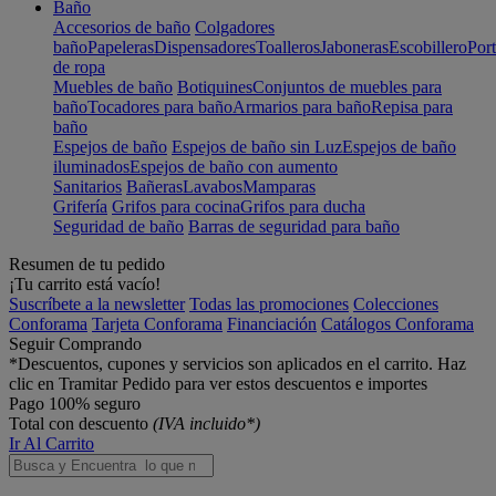
Baño
Accesorios de baño
Colgadores
baño
Papeleras
Dispensadores
Toalleros
Jaboneras
Escobillero
Port
de ropa
Muebles de baño
Botiquines
Conjuntos de muebles para
baño
Tocadores para baño
Armarios para baño
Repisa para
baño
Espejos de baño
Espejos de baño sin Luz
Espejos de baño
iluminados
Espejos de baño con aumento
Sanitarios
Bañeras
Lavabos
Mamparas
Grifería
Grifos para cocina
Grifos para ducha
Seguridad de baño
Barras de seguridad para baño
Resumen de tu pedido
¡Tu carrito está vacío!
Suscríbete a la newsletter
Todas las promociones
Colecciones
Conforama
Tarjeta Conforama
Financiación
Catálogos Conforama
Seguir Comprando
*Descuentos, cupones y servicios son aplicados en el carrito. Haz
clic en Tramitar Pedido para ver estos descuentos e importes
Pago 100% seguro
Total con descuento
(IVA incluido*)
Ir Al Carrito