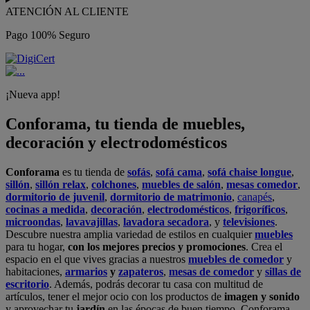
ATENCIÓN AL CLIENTE
Pago 100% Seguro
¡Nueva app!
Conforama, tu tienda de muebles,
decoración y electrodomésticos
Conforama
es tu tienda de
sofás
,
sofá cama
,
sofá chaise longue
,
sillón
,
sillón relax
,
colchones
,
muebles de salón
,
mesas comedor
,
dormitorio de juvenil
,
dormitorio de matrimonio
,
canapés
,
cocinas a medida
,
decoración
,
electrodomésticos
,
frigoríficos
,
microondas
,
lavavajillas
,
lavadora secadora
, y
televisiones
.
Descubre nuestra amplia variedad de estilos en cualquier
muebles
para tu hogar,
con los mejores precios y promociones
. Crea el
espacio en el que vives gracias a nuestros
muebles de comedor
y
habitaciones,
armarios
y
zapateros
,
mesas de comedor
y
sillas de
escritorio
. Además, podrás decorar tu casa con multitud de
artículos, tener el mejor ocio con los productos de
imagen y sonido
y aprovechar tu
jardín
en las épocas de buen tiempo. Conforama