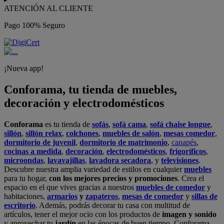
ATENCIÓN AL CLIENTE
Pago 100% Seguro
¡Nueva app!
Conforama, tu tienda de muebles,
decoración y electrodomésticos
Conforama
es tu tienda de
sofás
,
sofá cama
,
sofá chaise longue
,
sillón
,
sillón relax
,
colchones
,
muebles de salón
,
mesas comedor
,
dormitorio de juvenil
,
dormitorio de matrimonio
,
canapés
,
cocinas a medida
,
decoración
,
electrodomésticos
,
frigoríficos
,
microondas
,
lavavajillas
,
lavadora secadora
, y
televisiones
.
Descubre nuestra amplia variedad de estilos en cualquier
muebles
para tu hogar,
con los mejores precios y promociones
. Crea el
espacio en el que vives gracias a nuestros
muebles de comedor
y
habitaciones,
armarios
y
zapateros
,
mesas de comedor
y
sillas de
escritorio
. Además, podrás decorar tu casa con multitud de
artículos, tener el mejor ocio con los productos de
imagen y sonido
y aprovechar tu
jardín
en las épocas de buen tiempo. Conforama