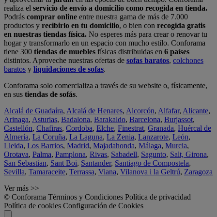
realiza el
servicio de envío a domicilio como recogida en tienda.
Podrás
comprar online
entre nuestra gama de más de 7.000
productos y
recibirlo en tu domicilio
, o bien con
recogida gratis
en nuestras tiendas física.
No esperes más para crear o renovar tu
hogar y transformarlo en un espacio con mucho estilo. Conforama
tiene 300
tiendas de muebles
físicas distribuidas en
6 países
distintos. Aproveche nuestras ofertas de
sofas baratos
,
colchones
baratos
y
liquidaciones de sofas
.
Conforama solo comercializa a través de su website o, físicamente,
en sus
tiendas de sofás
.
Alcalá de Guadaíra
,
Alcalá de Henares
,
Alcorcón
,
Alfafar
,
Alicante
,
Arinaga
,
Asturias
,
Badalona
,
Barakaldo
,
Barcelona
,
Burjassot
,
Castellón
,
Chafiras
,
Cordoba
,
Elche
,
Finestrat
,
Granada
,
Huércal de
Almería
,
La Coruña
,
La Laguna
,
La Zenia
,
Lanzarote
,
León
,
Lleida
,
Los Barrios
,
Madrid
,
Majadahonda
,
Málaga
,
Murcia
,
Orotava
,
Palma
,
Pamplona
,
Rivas
,
Sabadell
,
Sagunto
,
Salt, Girona
,
San Sebastian
,
Sant Boi
,
Santander
,
Santiago de Compostela
,
Sevilla
,
Tamaraceite
,
Terrassa
,
Viana
,
Vilanova i la Geltrú
,
Zaragoza
Ver más >>
© Conforama
Términos y Condiciones
Política de privacidad
Política de cookies
Configuración de Cookies