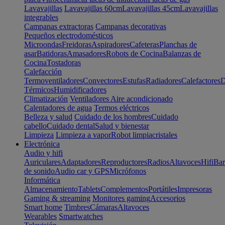
Lavavajillas
Lavavajillas 60cm
Lavavajillas 45cm
Lavavajillas
integrables
Campanas extractoras
Campanas decorativas
Pequeños electrodomésticos
Microondas
Freidoras
Aspiradores
Cafeteras
Planchas de
asar
Batidoras
Amasadores
Robots de Cocina
Balanzas de
Cocina
Tostadoras
Calefacción
Termoventiladores
Convectores
Estufas
Radiadores
Calefactores
D
Térmicos
Humidificadores
Climatización
Ventiladores
Aire acondicionado
Calentadores de agua
Termos eléctricos
Belleza y salud
Cuidado de los hombres
Cuidado
cabello
Cuidado dental
Salud y bienestar
Limpieza
Limpieza a vapor
Robot limpiacristales
Electrónica
Audio y hifi
Auriculares
Adaptadores
Reproductores
Radios
Altavoces
Hifi
Bar
de sonido
Audio car y GPS
Micrófonos
Informática
Almacenamiento
Tablets
Complementos
Portátiles
Impresoras
Gaming & streaming
Monitores gaming
Accesorios
Smart home
Timbres
Cámaras
Altavoces
Wearables
Smartwatches