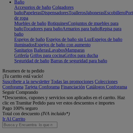
Baño
Accesorios de baño
Colgadores
baño
Papeleras
Dispensadores
Toalleros
Jaboneras
Escobillero
Port
de ropa
Muebles de baño
Botiquines
Conjuntos de muebles para
baño
Tocadores para baño
Armarios para baño
Repisa para
baño
Espejos de baño
Espejos de baño sin Luz
Espejos de baño
iluminados
Espejos de baño con aumento
Sanitarios
Bañeras
Lavabos
Mamparas
Grifería
Grifos para cocina
Grifos para ducha
Seguridad de baño
Barras de seguridad para baño
Resumen de tu pedido
¡Tu carrito está vacío!
Suscríbete a la newsletter
Todas las promociones
Colecciones
Conforama
Tarjeta Conforama
Financiación
Catálogos Conforama
Seguir Comprando
*Descuentos, cupones y servicios son aplicados en el carrito. Haz
clic en Tramitar Pedido para ver estos descuentos e importes
Pago 100% seguro
Total con descuento
(IVA incluido*)
Ir Al Carrito