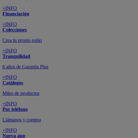
+INFO
Financiación
+INFO
Colecciones
Crea tu propio estilo
+INFO
Tranquilidad
6 años de Garantía Plus
+INFO
Catálogos
Miles de productos
+INFO
Por teléfono
Llámanos y compra
+INFO
Nueva app