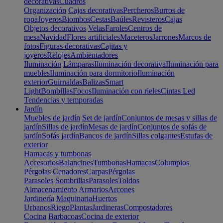
decorativas
Cuadros
Organización
Cajas decorativas
Percheros
Burros de
ropa
Joyeros
Biombos
Cestas
Baúles
Revisteros
Cajas
Objetos decorativos
Velas
Faroles
Centros de
mesa
Navidad
Flores artificiales
Maceteros
Jarrones
Marcos de
fotos
Figuras decorativas
Cajitas y
joyeros
Relojes
Ambientadores
Iluminación
Lámparas
Iluminación decorativa
Iluminación para
muebles
Iluminación para dormitorio
Iluminación
exterior
Guirnaldas
Balizas
Smart
Light
Bombillas
Focos
Iluminación con rieles
Cintas Led
Tendencias y temporadas
Jardín
Muebles de jardín
Set de jardín
Conjuntos de mesas y sillas de
jardín
Sillas de jardín
Mesas de jardín
Conjuntos de sofás de
jardín
Sofás jardín
Bancos de jardín
Sillas colgantes
Estufas de
exterior
Hamacas y tumbonas
Accesorios
Balancines
Tumbonas
Hamacas
Columpios
Pérgolas
Cenadores
Carpas
Pérgolas
Parasoles
Sombrillas
Parasoles
Toldos
Almacenamiento
Armarios
Arcones
Jardinería
Maquinaria
Huertos
Urbanos
Riego
Plantas
Jardineras
Compostadores
Cocina
Barbacoas
Cocina de exterior