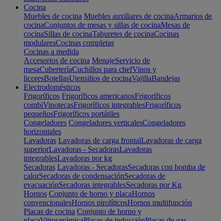
Cocina
Muebles de cocina
Muebles auxiliares de cocina
Armarios de
cocina
Conjuntos de mesas y sillas de cocina
Mesas de
cocina
Sillas de cocina
Taburetes de cocina
Cocinas
modulares
Cocinas completas
Cocinas a medida
Accesorios de cocina
Menaje
Servicio de
mesa
Cubertería
Cuchillos para chef
Vinos y
licores
Botellas
Utensilios de cocina
Vajilla
Bandejas
Electrodomésticos
Frigoríficos
Frigoríficos americanos
Frigoríficos
combi
Vinotecas
Frigoríficos integrables
Frigoríficos
pequeños
Frigoríficos portátiles
Congeladores
Congeladores verticales
Congeladores
horizontales
Lavadoras
Lavadoras de carga frontal
Lavadoras de carga
superior
Lavadoras - Secadoras
Lavadoras
integrables
Lavadoras por kg
Secadoras
Lavadoras - Secadoras
Secadoras con bomba de
calor
Secadoras de condensación
Secadoras de
evacuación
Secadoras integrables
Secadoras por Kg
Hornos
Conjunto de horno y placa
Hornos
convencionales
Hornos pirolíticos
Hornos multifunción
Placas de cocina
Conjunto de horno y
placa
Vitrocerámica
Placas de inducción
Placas de gas