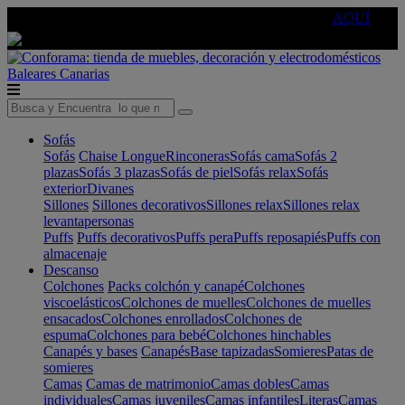
🔵Cambia tu electro con
-10% EXTRA
de descuento ☑️
AQUÍ
Baleares
Canarias
Sofás
Sofás
Chaise Longue
Rinconeras
Sofás cama
Sofás 2
plazas
Sofás 3 plazas
Sofás de piel
Sofás relax
Sofás
exterior
Divanes
Sillones
Sillones decorativos
Sillones relax
Sillones relax
levantapersonas
Puffs
Puffs decorativos
Puffs pera
Puffs reposapiés
Puffs con
almacenaje
Descanso
Colchones
Packs colchón y canapé
Colchones
viscoelásticos
Colchones de muelles
Colchones de muelles
ensacados
Colchones enrollados
Colchones de
espuma
Colchones para bebé
Colchones hinchables
Canapés y bases
Canapés
Base tapizadas
Somieres
Patas de
somieres
Camas
Camas de matrimonio
Camas dobles
Camas
individuales
Camas juveniles
Camas infantiles
Literas
Camas