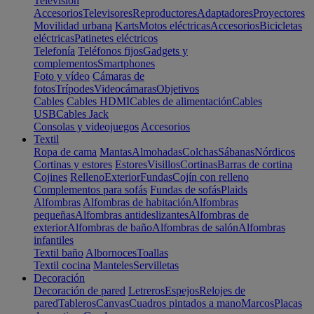
Televisión
Accesorios
Televisores
Reproductores
Adaptadores
Proyectores
Movilidad urbana
Karts
Motos eléctricas
Accesorios
Bicicletas
eléctricas
Patinetes eléctricos
Telefonía
Teléfonos fijos
Gadgets y
complementos
Smartphones
Foto y vídeo
Cámaras de
fotos
Trípodes
Videocámaras
Objetivos
Cables
Cables HDMI
Cables de alimentación
Cables
USB
Cables Jack
Consolas y videojuegos
Accesorios
Textil
Ropa de cama
Mantas
Almohadas
Colchas
Sábanas
Nórdicos
Cortinas y estores
Estores
Visillos
Cortinas
Barras de cortina
Cojines
Relleno
Exterior
Fundas
Cojín con relleno
Complementos para sofás
Fundas de sofás
Plaids
Alfombras
Alfombras de habitación
Alfombras
pequeñas
Alfombras antideslizantes
Alfombras de
exterior
Alfombras de baño
Alfombras de salón
Alfombras
infantiles
Textil baño
Albornoces
Toallas
Textil cocina
Manteles
Servilletas
Decoración
Decoración de pared
Letreros
Espejos
Relojes de
pared
Tableros
Canvas
Cuadros pintados a mano
Marcos
Placas