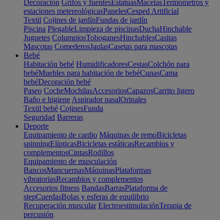
Decoración
Grifos y fuentes
Estatuas
Macetas
Termómetros y
estaciones metereológicas
Paneles
Cesped Artificial
Textil
Cojines de jardín
Fundas de jardín
Piscina
Plegable
Limpieza de piscinas
Ducha
Hinchable
Juguetes
Columpios
Toboganes
Hinchables
Casitas
Mascotas
Comederos
Jaulas
Casetas para mascotas
Bebé
Habitación bebé
Humidificadores
Cestas
Colchón para
bebé
Muebles para habitación de bebé
Cunas
Cama
bebé
Decoración bebé
Paseo
Coche
Mochilas
Accesorios
Capazos
Carrito ligero
Baño e higiene
Aspirador nasal
Orinales
Textil bebé
Cojines
Funda
Seguridad
Barreras
Deporte
Equipamiento de cardio
Máquinas de remo
Bicicletas
spinning
Elípticas
Bicicletas estáticas
Recambios y
complementos
Cintas
Rodillos
Equipamiento de musculación
Bancos
Mancuernas
Máquinas
Plataformas
vibratorias
Recambios y complementos
Accesorios fitness
Bandas
Barras
Plataforma de
step
Cuerdas
Bolas y esferas de equilibrio
Recuperación muscular
Electroestimulación
Terapia de
percusión