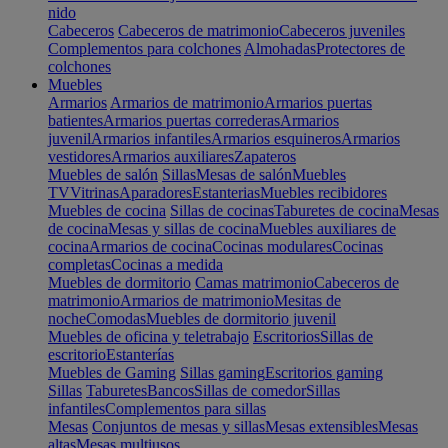
nido
Cabeceros
Cabeceros de matrimonio
Cabeceros juveniles
Complementos para colchones
Almohadas
Protectores de
colchones
Muebles
Armarios
Armarios de matrimonio
Armarios puertas
batientes
Armarios puertas correderas
Armarios
juvenil
Armarios infantiles
Armarios esquineros
Armarios
vestidores
Armarios auxiliares
Zapateros
Muebles de salón
Sillas
Mesas de salón
Muebles
TV
Vitrinas
Aparadores
Estanterias
Muebles recibidores
Muebles de cocina
Sillas de cocinas
Taburetes de cocina
Mesas
de cocina
Mesas y sillas de cocina
Muebles auxiliares de
cocina
Armarios de cocina
Cocinas modulares
Cocinas
completas
Cocinas a medida
Muebles de dormitorio
Camas matrimonio
Cabeceros de
matrimonio
Armarios de matrimonio
Mesitas de
noche
Comodas
Muebles de dormitorio juvenil
Muebles de oficina y teletrabajo
Escritorios
Sillas de
escritorio
Estanterías
Muebles de Gaming
Sillas gaming
Escritorios gaming
Sillas
Taburetes
Bancos
Sillas de comedor
Sillas
infantiles
Complementos para sillas
Mesas
Conjuntos de mesas y sillas
Mesas extensibles
Mesas
altas
Mesas multiusos