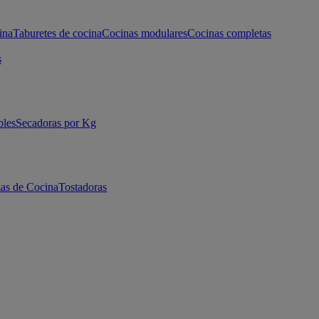
ina
Taburetes de cocina
Cocinas modulares
Cocinas completas
s
bles
Secadoras por Kg
as de Cocina
Tostadoras