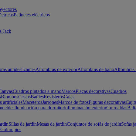
oyectores
éctricas
Patinetes eléctricos
s Jack
ras antideslizantes
Alfombras de exterior
Alfombras de baño
Alfombras 
Canvas
Cuadros pintados a mano
Marcos
Placas decorativas
Cuadros
s
Biombos
Cestas
Baúles
Revisteros
Cajas
s artificiales
Maceteros
Jarrones
Marcos de fotos
Figuras decorativas
Cajit
muebles
Iluminación para dormitorio
Iluminación exterior
Guirnaldas
Bali
ardín
Sillas de jardín
Mesas de jardín
Conjuntos de sofás de jardín
Sofás j
s
Columpios