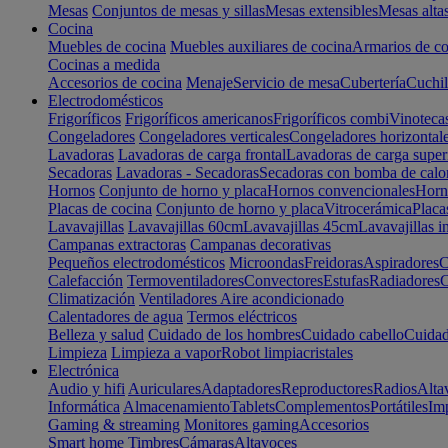
Mesas
Conjuntos de mesas y sillas
Mesas extensibles
Mesas alta
Cocina
Muebles de cocina
Muebles auxiliares de cocina
Armarios de co
Cocinas a medida
Accesorios de cocina
Menaje
Servicio de mesa
Cubertería
Cuchil
Electrodomésticos
Frigoríficos
Frigoríficos americanos
Frigoríficos combi
Vinoteca
Congeladores
Congeladores verticales
Congeladores horizontal
Lavadoras
Lavadoras de carga frontal
Lavadoras de carga super
Secadoras
Lavadoras - Secadoras
Secadoras con bomba de calo
Hornos
Conjunto de horno y placa
Hornos convencionales
Horno
Placas de cocina
Conjunto de horno y placa
Vitrocerámica
Placa
Lavavajillas
Lavavajillas 60cm
Lavavajillas 45cm
Lavavajillas i
Campanas extractoras
Campanas decorativas
Pequeños electrodomésticos
Microondas
Freidoras
Aspiradores
C
Calefacción
Termoventiladores
Convectores
Estufas
Radiadores
C
Climatización
Ventiladores
Aire acondicionado
Calentadores de agua
Termos eléctricos
Belleza y salud
Cuidado de los hombres
Cuidado cabello
Cuidad
Limpieza
Limpieza a vapor
Robot limpiacristales
Electrónica
Audio y hifi
Auriculares
Adaptadores
Reproductores
Radios
Alta
Informática
Almacenamiento
Tablets
Complementos
Portátiles
Im
Gaming & streaming
Monitores gaming
Accesorios
Smart home
Timbres
Cámaras
Altavoces