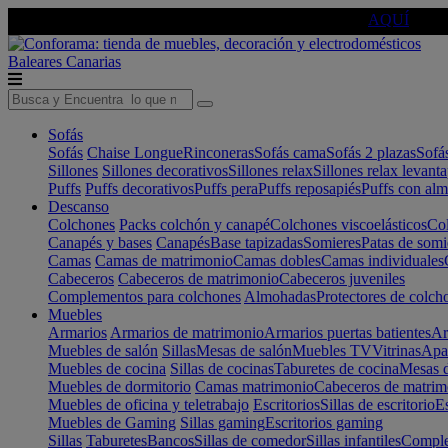
🔵Cambia tu electro con
-10% EXTRA
de descuento ☑️
AQUÍ
Baleares
Canarias
Sofás
Sofás
Chaise Longue
Rinconeras
Sofás cama
Sofás 2 plazas
Sofá
Sillones
Sillones decorativos
Sillones relax
Sillones relax levant
Puffs
Puffs decorativos
Puffs pera
Puffs reposapiés
Puffs con al
Descanso
Colchones
Packs colchón y canapé
Colchones viscoelásticos
Col
Canapés y bases
Canapés
Base tapizadas
Somieres
Patas de somi
Camas
Camas de matrimonio
Camas dobles
Camas individuales
Cabeceros
Cabeceros de matrimonio
Cabeceros juveniles
Complementos para colchones
Almohadas
Protectores de colch
Muebles
Armarios
Armarios de matrimonio
Armarios puertas batientes
Ar
Muebles de salón
Sillas
Mesas de salón
Muebles TV
Vitrinas
Apa
Muebles de cocina
Sillas de cocinas
Taburetes de cocina
Mesas d
Muebles de dormitorio
Camas matrimonio
Cabeceros de matrim
Muebles de oficina y teletrabajo
Escritorios
Sillas de escritorio
Es
Muebles de Gaming
Sillas gaming
Escritorios gaming
Sillas
Taburetes
Bancos
Sillas de comedor
Sillas infantiles
Complem