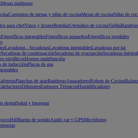
s
Mesas multiusos
cina
Conjuntos de mesas y sillas de cocina
Mesas de cocina
Sillas de coc
los para chef
Vinos y licores
Botellas
Utensilios de cocina
Vajilla
Bandeja
s
Frigoríficos integrables
Frigoríficos pequeños
Frigoríficos portátiles
es
ior
Lavadoras - Secadoras
Lavadoras integrables
Lavadoras por kg
r
Secadoras de condensación
Secadoras de evacuación
Secadoras integra
s pirolíticos
Hornos multifunción
s de inducción
Placas de gas
ntegrables
afeteras
Planchas de asar
Batidoras
Amasadores
Robots de Cocina
Balanz
alefactores
Difusores
Emisores Térmicos
Humidificadores
o dental
Salud y bienestar
voces
Hifi
Barras de sonido
Audio car y GPS
Micrófonos
presoras