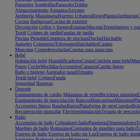
Parasoles
Sombrillas
Parasoles
Toldos
Almacenamiento
Armarios
Arcones
Jardinería
Maquinaria
Huertos Urbanos
Riego
Plantas
Jardineras
C
Cocina
Barbacoas
Cocina de exterior
Decoración
Grifos y fuentes
Estatuas
Macetas
Termómetros y est
Textil
Cojines de jardín
Fundas de jardín
Piscina
Plegable
Limpieza de piscinas
Ducha
Hinchable
Juguetes
Columpios
Toboganes
Hinchables
Casitas
Mascotas
Comederos
Jaulas
Casetas para mascotas
Bebé
Habitación bebé
Humidificadores
Cestas
Colchón para bebé
Mueb
Paseo
Coche
Mochilas
Accesorios
Capazos
Carrito ligero
Baño e higiene
Aspirador nasal
Orinales
Textil bebé
Cojines
Funda
Seguridad
Barreras
Deporte
Equipamiento de cardio
Máquinas de remo
Bicicletas spinning
E
Equipamiento de musculación
Bancos
Mancuernas
Máquinas
Pla
Accesorios fitness
Bandas
Barras
Plataforma de step
Cuerdas
Bola
Recuperación muscular
Electroestimulación
Terapia de percusi
Baño
Accesorios de baño
Colgadores baño
Papeleras
Dispensadores
To
Muebles de baño
Botiquines
Conjuntos de muebles para baño
To
Espejos de baño
Espejos de baño sin Luz
Espejos de baño ilum
Sanitarios
Bañeras
Lavabos
Mamparas