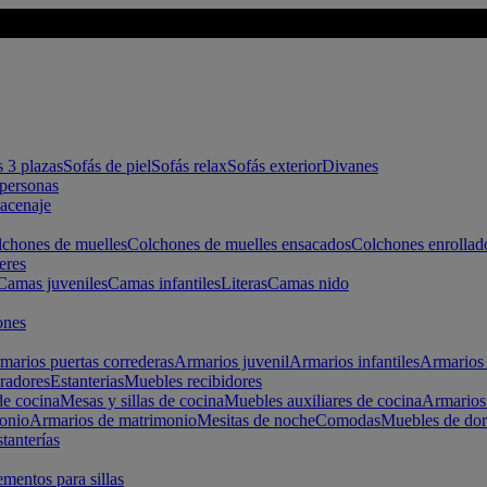
s 3 plazas
Sofás de piel
Sofás relax
Sofás exterior
Divanes
apersonas
macenaje
chones de muelles
Colchones de muelles ensacados
Colchones enrollad
eres
Camas juveniles
Camas infantiles
Literas
Camas nido
ones
marios puertas correderas
Armarios juvenil
Armarios infantiles
Armarios 
radores
Estanterias
Muebles recibidores
e cocina
Mesas y sillas de cocina
Muebles auxiliares de cocina
Armarios
onio
Armarios de matrimonio
Mesitas de noche
Comodas
Muebles de dor
tanterías
entos para sillas