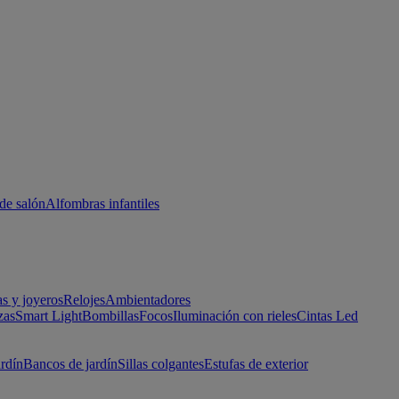
de salón
Alfombras infantiles
as y joyeros
Relojes
Ambientadores
zas
Smart Light
Bombillas
Focos
Iluminación con rieles
Cintas Led
ardín
Bancos de jardín
Sillas colgantes
Estufas de exterior