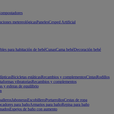
ompostadores
aciones metereológicas
Paneles
Cesped Artificial
les para habitación de bebé
Cunas
Cama bebé
Decoración bebé
lípticas
Bicicletas estáticas
Recambios y complementos
Cintas
Rodillos
taformas vibratorias
Recambios y complementos
s y esferas de equilibrio
ón
alleros
Jaboneras
Escobillero
Portarrollos
Cestas de ropa
cadores para baño
Armarios para baño
Repisa para baño
inados
Espejos de baño con aumento