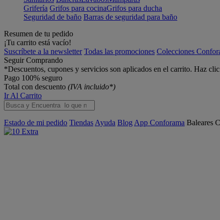
Grifería
Grifos para cocina
Grifos para ducha
Seguridad de baño
Barras de seguridad para baño
Resumen de tu pedido
¡Tu carrito está vacío!
Suscríbete a la newsletter
Todas las promociones
Colecciones Confo
Seguir Comprando
*Descuentos, cupones y servicios son aplicados en el carrito. Haz cli
Pago 100% seguro
Total con descuento
(IVA incluido*)
Ir Al Carrito
Estado de mi pedido
Tiendas
Ayuda
Blog
App Conforama
Baleares
C