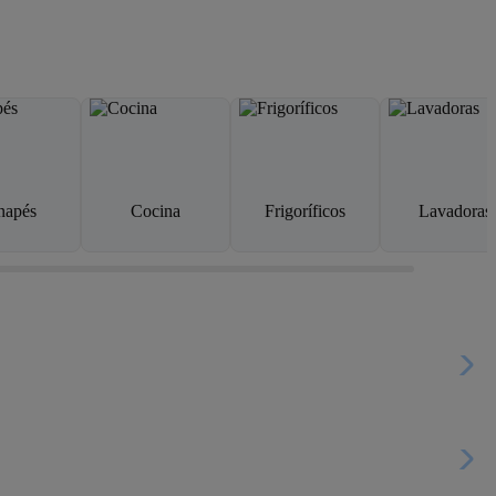
napés
Cocina
Frigoríficos
Lavadoras