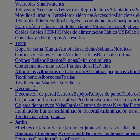
Wearables
Smartwatches
Televisión
Accesorios
Televisores
Reproductores
Adaptadores
Pr
Movilidad urbana
Karts
Motos eléctricas
Accesorios
Bicicletas el
Telefonía
Teléfonos fijos
Gadgets y complementos
Smartphones
Foto y vídeo
Cámaras de fotos
Trípodes
Videocámaras
Objetivos
Cables
Cables HDMI
Cables de alimentación
Cables USB
Cable
Consolas y videojuegos
Accesorios
Textil
Ropa de cama
Mantas
Almohadas
Colchas
Sábanas
Nórdicos
Cortinas y estores
Estores
Visillos
Cortinas
Barras de cortina
Cojines
Relleno
Exterior
Fundas
Cojín con relleno
Complementos para sofás
Fundas de sofás
Plaids
Alfombras
Alfombras de habitación
Alfombras pequeñas
Alfomb
Textil baño
Albornoces
Toallas
Textil cocina
Manteles
Servilletas
Decoración
Decoración de pared
Letreros
Espejos
Relojes de pared
Tableros
Organización
Cajas decorativas
Percheros
Burros de ropa
Joyero
Objetos decorativos
Velas
Faroles
Centros de mesa
Navidad
Flore
Iluminación
Lámparas
Iluminación decorativa
Iluminación para 
Tendencias y temporadas
Jardín
Muebles de jardín
Set de jardín
Conjuntos de mesas y sillas de j
Hamacas y tumbonas
Accesorios
Balancines
Tumbonas
Hamaca
Pérgolas
Cenadores
Carpas
Pérgolas