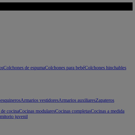
os
Colchones de espuma
Colchones para bebé
Colchones hinchables
esquineros
Armarios vestidores
Armarios auxiliares
Zapateros
 de cocina
Cocinas modulares
Cocinas completas
Cocinas a medida
mitorio juvenil