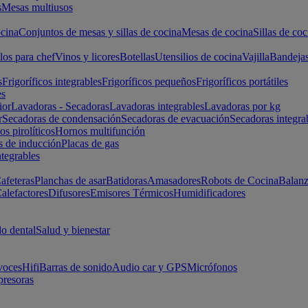
s
Mesas multiusos
cina
Conjuntos de mesas y sillas de cocina
Mesas de cocina
Sillas de coc
los para chef
Vinos y licores
Botellas
Utensilios de cocina
Vajilla
Bandeja
s
Frigoríficos integrables
Frigoríficos pequeños
Frigoríficos portátiles
es
ior
Lavadoras - Secadoras
Lavadoras integrables
Lavadoras por kg
r
Secadoras de condensación
Secadoras de evacuación
Secadoras integra
s pirolíticos
Hornos multifunción
s de inducción
Placas de gas
ntegrables
afeteras
Planchas de asar
Batidoras
Amasadores
Robots de Cocina
Balanz
alefactores
Difusores
Emisores Térmicos
Humidificadores
o dental
Salud y bienestar
voces
Hifi
Barras de sonido
Audio car y GPS
Micrófonos
presoras