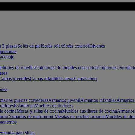
s 3 plazas
Sofás de piel
Sofás relax
Sofás exterior
Divanes
apersonas
macenaje
chones de muelles
Colchones de muelles ensacados
Colchones enrollad
eres
Camas juveniles
Camas infantiles
Literas
Camas nido
ones
marios puertas correderas
Armarios juvenil
Armarios infantiles
Armarios 
radores
Estanterias
Muebles recibidores
e cocina
Mesas y sillas de cocina
Muebles auxiliares de cocina
Armarios
onio
Armarios de matrimonio
Mesitas de noche
Comodas
Muebles de dor
tanterías
entos para sillas