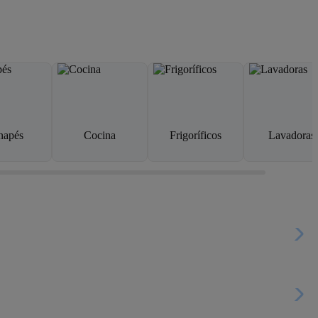
napés
Cocina
Frigoríficos
Lavadoras