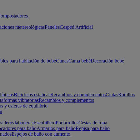
ompostadores
aciones metereológicas
Paneles
Cesped Artificial
les para habitación de bebé
Cunas
Cama bebé
Decoración bebé
lípticas
Bicicletas estáticas
Recambios y complementos
Cintas
Rodillos
taformas vibratorias
Recambios y complementos
s y esferas de equilibrio
ón
alleros
Jaboneras
Escobillero
Portarrollos
Cestas de ropa
cadores para baño
Armarios para baño
Repisa para baño
inados
Espejos de baño con aumento