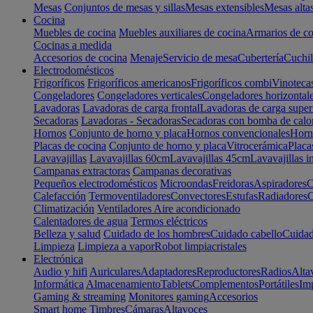
Mesas
Conjuntos de mesas y sillas
Mesas extensibles
Mesas alta
Cocina
Muebles de cocina
Muebles auxiliares de cocina
Armarios de co
Cocinas a medida
Accesorios de cocina
Menaje
Servicio de mesa
Cubertería
Cuchil
Electrodomésticos
Frigoríficos
Frigoríficos americanos
Frigoríficos combi
Vinoteca
Congeladores
Congeladores verticales
Congeladores horizontal
Lavadoras
Lavadoras de carga frontal
Lavadoras de carga super
Secadoras
Lavadoras - Secadoras
Secadoras con bomba de calo
Hornos
Conjunto de horno y placa
Hornos convencionales
Horno
Placas de cocina
Conjunto de horno y placa
Vitrocerámica
Placa
Lavavajillas
Lavavajillas 60cm
Lavavajillas 45cm
Lavavajillas i
Campanas extractoras
Campanas decorativas
Pequeños electrodomésticos
Microondas
Freidoras
Aspiradores
C
Calefacción
Termoventiladores
Convectores
Estufas
Radiadores
C
Climatización
Ventiladores
Aire acondicionado
Calentadores de agua
Termos eléctricos
Belleza y salud
Cuidado de los hombres
Cuidado cabello
Cuidad
Limpieza
Limpieza a vapor
Robot limpiacristales
Electrónica
Audio y hifi
Auriculares
Adaptadores
Reproductores
Radios
Alta
Informática
Almacenamiento
Tablets
Complementos
Portátiles
Im
Gaming & streaming
Monitores gaming
Accesorios
Smart home
Timbres
Cámaras
Altavoces