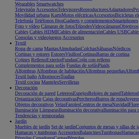
Wearables
Smartwatches
Televisión
Accesorios
Televisores
Reproductores
Adaptadores
Pr
Movilidad urbana
Karts
Motos eléctricas
Accesorios
Bicicletas el
Telefonía
Teléfonos fijos
Gadgets y complementos
Smartphones
Foto y vídeo
Cámaras de fotos
Trípodes
Videocámaras
Objetivos
Cables
Cables HDMI
Cables de alimentación
Cables USB
Cable
Consolas y videojuegos
Accesorios
Textil
Ropa de cama
Mantas
Almohadas
Colchas
Sábanas
Nórdicos
Cortinas y estores
Estores
Visillos
Cortinas
Barras de cortina
Cojines
Relleno
Exterior
Fundas
Cojín con relleno
Complementos para sofás
Fundas de sofás
Plaids
Alfombras
Alfombras de habitación
Alfombras pequeñas
Alfomb
Textil baño
Albornoces
Toallas
Textil cocina
Manteles
Servilletas
Decoración
Decoración de pared
Letreros
Espejos
Relojes de pared
Tableros
Organización
Cajas decorativas
Percheros
Burros de ropa
Joyero
Objetos decorativos
Velas
Faroles
Centros de mesa
Navidad
Flore
Iluminación
Lámparas
Iluminación decorativa
Iluminación para 
Tendencias y temporadas
Jardín
Muebles de jardín
Set de jardín
Conjuntos de mesas y sillas de j
Hamacas y tumbonas
Accesorios
Balancines
Tumbonas
Hamaca
Pérgolas
Cenadores
Carpas
Pérgolas