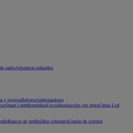
de salón
Alfombras infantiles
as y joyeros
Relojes
Ambientadores
zas
Smart Light
Bombillas
Focos
Iluminación con rieles
Cintas Led
ardín
Bancos de jardín
Sillas colgantes
Estufas de exterior