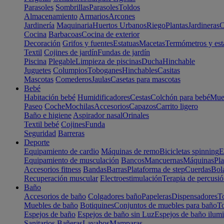
Parasoles
Sombrillas
Parasoles
Toldos
Almacenamiento
Armarios
Arcones
Jardinería
Maquinaria
Huertos Urbanos
Riego
Plantas
Jardineras
C
Cocina
Barbacoas
Cocina de exterior
Decoración
Grifos y fuentes
Estatuas
Macetas
Termómetros y est
Textil
Cojines de jardín
Fundas de jardín
Piscina
Plegable
Limpieza de piscinas
Ducha
Hinchable
Juguetes
Columpios
Toboganes
Hinchables
Casitas
Mascotas
Comederos
Jaulas
Casetas para mascotas
Bebé
Habitación bebé
Humidificadores
Cestas
Colchón para bebé
Mueb
Paseo
Coche
Mochilas
Accesorios
Capazos
Carrito ligero
Baño e higiene
Aspirador nasal
Orinales
Textil bebé
Cojines
Funda
Seguridad
Barreras
Deporte
Equipamiento de cardio
Máquinas de remo
Bicicletas spinning
E
Equipamiento de musculación
Bancos
Mancuernas
Máquinas
Pla
Accesorios fitness
Bandas
Barras
Plataforma de step
Cuerdas
Bola
Recuperación muscular
Electroestimulación
Terapia de percusi
Baño
Accesorios de baño
Colgadores baño
Papeleras
Dispensadores
To
Muebles de baño
Botiquines
Conjuntos de muebles para baño
To
Espejos de baño
Espejos de baño sin Luz
Espejos de baño ilum
Sanitarios
Bañeras
Lavabos
Mamparas