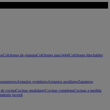
os
Colchones de espuma
Colchones para bebé
Colchones hinchables
esquineros
Armarios vestidores
Armarios auxiliares
Zapateros
 de cocina
Cocinas modulares
Cocinas completas
Cocinas a medida
mitorio juvenil