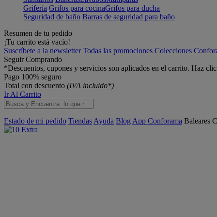
Grifería
Grifos para cocina
Grifos para ducha
Seguridad de baño
Barras de seguridad para baño
Resumen de tu pedido
¡Tu carrito está vacío!
Suscríbete a la newsletter
Todas las promociones
Colecciones Confo
Seguir Comprando
*Descuentos, cupones y servicios son aplicados en el carrito. Haz cli
Pago 100% seguro
Total con descuento
(IVA incluido*)
Ir Al Carrito
Estado de mi pedido
Tiendas
Ayuda
Blog
App Conforama
Baleares
C