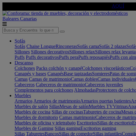
🔵Cambia tu electro con
-10% EXTRA
de descuento ☑️
AQUÍ
Baleares
Canarias
Sofás
Sofás
Chaise Longue
Rinconeras
Sofás cama
Sofás 2 plazas
Sofá
Sillones
Sillones decorativos
Sillones relax
Sillones relax levant
Puffs
Puffs decorativos
Puffs pera
Puffs reposapiés
Puffs con al
Descanso
Colchones
Packs colchón y canapé
Colchones viscoelásticos
Col
Canapés y bases
Canapés
Base tapizadas
Somieres
Patas de somi
Camas
Camas de matrimonio
Camas dobles
Camas individuales
Cabeceros
Cabeceros de matrimonio
Cabeceros juveniles
Complementos para colchones
Almohadas
Protectores de colch
Muebles
Armarios
Armarios de matrimonio
Armarios puertas batientes
Ar
Muebles de salón
Sillas
Mesas de salón
Muebles TV
Vitrinas
Apa
Muebles de cocina
Sillas de cocinas
Taburetes de cocina
Mesas d
Muebles de dormitorio
Camas matrimonio
Cabeceros de matrim
Muebles de oficina y teletrabajo
Escritorios
Sillas de escritorio
Es
Muebles de Gaming
Sillas gaming
Escritorios gaming
Sillas
Taburetes
Bancos
Sillas de comedor
Sillas infantiles
Complem