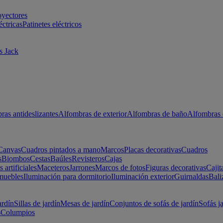
oyectores
éctricas
Patinetes eléctricos
s Jack
ras antideslizantes
Alfombras de exterior
Alfombras de baño
Alfombras 
Canvas
Cuadros pintados a mano
Marcos
Placas decorativas
Cuadros
s
Biombos
Cestas
Baúles
Revisteros
Cajas
s artificiales
Maceteros
Jarrones
Marcos de fotos
Figuras decorativas
Cajit
muebles
Iluminación para dormitorio
Iluminación exterior
Guirnaldas
Bali
ardín
Sillas de jardín
Mesas de jardín
Conjuntos de sofás de jardín
Sofás j
s
Columpios