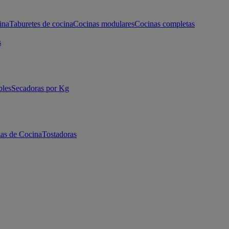
ina
Taburetes de cocina
Cocinas modulares
Cocinas completas
s
bles
Secadoras por Kg
as de Cocina
Tostadoras