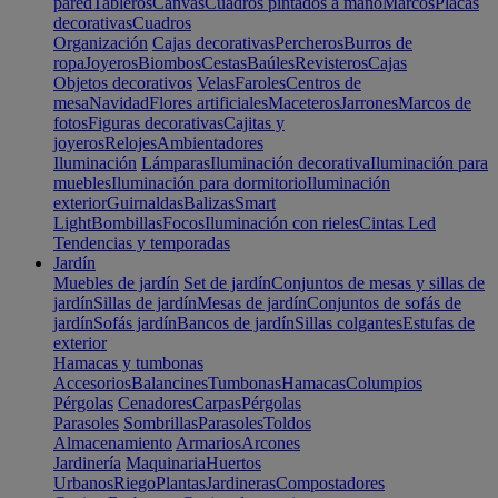
pared
Tableros
Canvas
Cuadros pintados a mano
Marcos
Placas
decorativas
Cuadros
Organización
Cajas decorativas
Percheros
Burros de
ropa
Joyeros
Biombos
Cestas
Baúles
Revisteros
Cajas
Objetos decorativos
Velas
Faroles
Centros de
mesa
Navidad
Flores artificiales
Maceteros
Jarrones
Marcos de
fotos
Figuras decorativas
Cajitas y
joyeros
Relojes
Ambientadores
Iluminación
Lámparas
Iluminación decorativa
Iluminación para
muebles
Iluminación para dormitorio
Iluminación
exterior
Guirnaldas
Balizas
Smart
Light
Bombillas
Focos
Iluminación con rieles
Cintas Led
Tendencias y temporadas
Jardín
Muebles de jardín
Set de jardín
Conjuntos de mesas y sillas de
jardín
Sillas de jardín
Mesas de jardín
Conjuntos de sofás de
jardín
Sofás jardín
Bancos de jardín
Sillas colgantes
Estufas de
exterior
Hamacas y tumbonas
Accesorios
Balancines
Tumbonas
Hamacas
Columpios
Pérgolas
Cenadores
Carpas
Pérgolas
Parasoles
Sombrillas
Parasoles
Toldos
Almacenamiento
Armarios
Arcones
Jardinería
Maquinaria
Huertos
Urbanos
Riego
Plantas
Jardineras
Compostadores