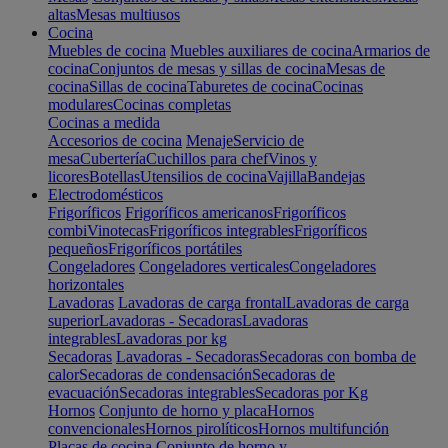
altas
Mesas multiusos
Cocina
Muebles de cocina
Muebles auxiliares de cocina
Armarios de
cocina
Conjuntos de mesas y sillas de cocina
Mesas de
cocina
Sillas de cocina
Taburetes de cocina
Cocinas
modulares
Cocinas completas
Cocinas a medida
Accesorios de cocina
Menaje
Servicio de
mesa
Cubertería
Cuchillos para chef
Vinos y
licores
Botellas
Utensilios de cocina
Vajilla
Bandejas
Electrodomésticos
Frigoríficos
Frigoríficos americanos
Frigoríficos
combi
Vinotecas
Frigoríficos integrables
Frigoríficos
pequeños
Frigoríficos portátiles
Congeladores
Congeladores verticales
Congeladores
horizontales
Lavadoras
Lavadoras de carga frontal
Lavadoras de carga
superior
Lavadoras - Secadoras
Lavadoras
integrables
Lavadoras por kg
Secadoras
Lavadoras - Secadoras
Secadoras con bomba de
calor
Secadoras de condensación
Secadoras de
evacuación
Secadoras integrables
Secadoras por Kg
Hornos
Conjunto de horno y placa
Hornos
convencionales
Hornos pirolíticos
Hornos multifunción
Placas de cocina
Conjunto de horno y