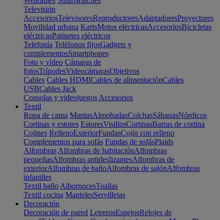
Wearables
Smartwatches
Televisión
Accesorios
Televisores
Reproductores
Adaptadores
Proyectores
Movilidad urbana
Karts
Motos eléctricas
Accesorios
Bicicletas
eléctricas
Patinetes eléctricos
Telefonía
Teléfonos fijos
Gadgets y
complementos
Smartphones
Foto y vídeo
Cámaras de
fotos
Trípodes
Videocámaras
Objetivos
Cables
Cables HDMI
Cables de alimentación
Cables
USB
Cables Jack
Consolas y videojuegos
Accesorios
Textil
Ropa de cama
Mantas
Almohadas
Colchas
Sábanas
Nórdicos
Cortinas y estores
Estores
Visillos
Cortinas
Barras de cortina
Cojines
Relleno
Exterior
Fundas
Cojín con relleno
Complementos para sofás
Fundas de sofás
Plaids
Alfombras
Alfombras de habitación
Alfombras
pequeñas
Alfombras antideslizantes
Alfombras de
exterior
Alfombras de baño
Alfombras de salón
Alfombras
infantiles
Textil baño
Albornoces
Toallas
Textil cocina
Manteles
Servilletas
Decoración
Decoración de pared
Letreros
Espejos
Relojes de