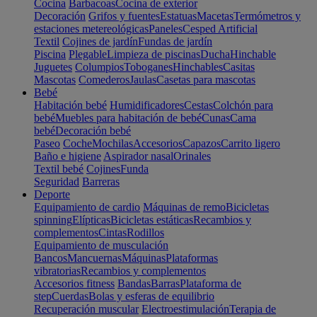
Cocina
Barbacoas
Cocina de exterior
Decoración
Grifos y fuentes
Estatuas
Macetas
Termómetros y
estaciones metereológicas
Paneles
Cesped Artificial
Textil
Cojines de jardín
Fundas de jardín
Piscina
Plegable
Limpieza de piscinas
Ducha
Hinchable
Juguetes
Columpios
Toboganes
Hinchables
Casitas
Mascotas
Comederos
Jaulas
Casetas para mascotas
Bebé
Habitación bebé
Humidificadores
Cestas
Colchón para
bebé
Muebles para habitación de bebé
Cunas
Cama
bebé
Decoración bebé
Paseo
Coche
Mochilas
Accesorios
Capazos
Carrito ligero
Baño e higiene
Aspirador nasal
Orinales
Textil bebé
Cojines
Funda
Seguridad
Barreras
Deporte
Equipamiento de cardio
Máquinas de remo
Bicicletas
spinning
Elípticas
Bicicletas estáticas
Recambios y
complementos
Cintas
Rodillos
Equipamiento de musculación
Bancos
Mancuernas
Máquinas
Plataformas
vibratorias
Recambios y complementos
Accesorios fitness
Bandas
Barras
Plataforma de
step
Cuerdas
Bolas y esferas de equilibrio
Recuperación muscular
Electroestimulación
Terapia de