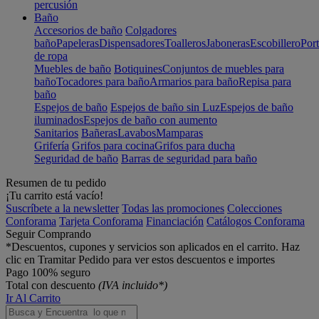
percusión
Baño
Accesorios de baño
Colgadores
baño
Papeleras
Dispensadores
Toalleros
Jaboneras
Escobillero
Port
de ropa
Muebles de baño
Botiquines
Conjuntos de muebles para
baño
Tocadores para baño
Armarios para baño
Repisa para
baño
Espejos de baño
Espejos de baño sin Luz
Espejos de baño
iluminados
Espejos de baño con aumento
Sanitarios
Bañeras
Lavabos
Mamparas
Grifería
Grifos para cocina
Grifos para ducha
Seguridad de baño
Barras de seguridad para baño
Resumen de tu pedido
¡Tu carrito está vacío!
Suscríbete a la newsletter
Todas las promociones
Colecciones
Conforama
Tarjeta Conforama
Financiación
Catálogos Conforama
Seguir Comprando
*Descuentos, cupones y servicios son aplicados en el carrito. Haz
clic en Tramitar Pedido para ver estos descuentos e importes
Pago 100% seguro
Total con descuento
(IVA incluido*)
Ir Al Carrito