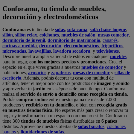
y aprovechar tu
jardín
en las épocas de buen tiempo. Conforama
realiza el
servicio de envío a domicilio como recogida en tienda.
Podrás
comprar online
entre nuestra gama de más de 7.000
productos y
recibirlo en tu domicilio
, o bien con
recogida gratis
en nuestras tiendas física.
No esperes más para crear o renovar tu
hogar y transformarlo en un espacio con mucho estilo. Conforama
tiene 300
tiendas de muebles
físicas distribuidas en
6 países
distintos. Aproveche nuestras ofertas de
sofas baratos
,
colchones
baratos
y
liquidaciones de sofas
.
Conforama solo comercializa a través de su website o, físicamente,
en sus
tiendas de sofás
.
Alcalá de Guadaíra
,
Alcalá de Henares
,
Alcorcón
,
Alfafar
,
Alicante
,
Arinaga
,
Asturias
,
Badalona
,
Barakaldo
,
Barcelona
,
Burjassot
,
Castellón
,
Chafiras
,
Cordoba
,
Elche
,
Finestrat
,
Granada
,
Huércal de
Almería
,
La Coruña
,
La Laguna
,
La Zenia
,
Lanzarote
,
León
,
Lleida
,
Los Barrios
,
Madrid
,
Majadahonda
,
Málaga
,
Murcia
,
Orotava
,
Palma
,
Pamplona
,
Rivas
,
Sabadell
,
Sagunto
,
Salt, Girona
,
San Sebastian
,
Sant Boi
,
Santander
,
Santiago de Compostela
,
Sevilla
,
Tamaraceite
,
Terrassa
,
Viana
,
Vilanova i la Geltrú
,
Zaragoza
Ver más >>
© Conforama
Términos y Condiciones
Política de privacidad
Política de cookies
Configuración de Cookies