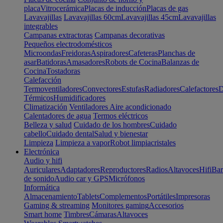
placa
Vitrocerámica
Placas de inducción
Placas de gas
Lavavajillas
Lavavajillas 60cm
Lavavajillas 45cm
Lavavajillas
integrables
Campanas extractoras
Campanas decorativas
Pequeños electrodomésticos
Microondas
Freidoras
Aspiradores
Cafeteras
Planchas de
asar
Batidoras
Amasadores
Robots de Cocina
Balanzas de
Cocina
Tostadoras
Calefacción
Termoventiladores
Convectores
Estufas
Radiadores
Calefactores
D
Térmicos
Humidificadores
Climatización
Ventiladores
Aire acondicionado
Calentadores de agua
Termos eléctricos
Belleza y salud
Cuidado de los hombres
Cuidado
cabello
Cuidado dental
Salud y bienestar
Limpieza
Limpieza a vapor
Robot limpiacristales
Electrónica
Audio y hifi
Auriculares
Adaptadores
Reproductores
Radios
Altavoces
Hifi
Bar
de sonido
Audio car y GPS
Micrófonos
Informática
Almacenamiento
Tablets
Complementos
Portátiles
Impresoras
Gaming & streaming
Monitores gaming
Accesorios
Smart home
Timbres
Cámaras
Altavoces