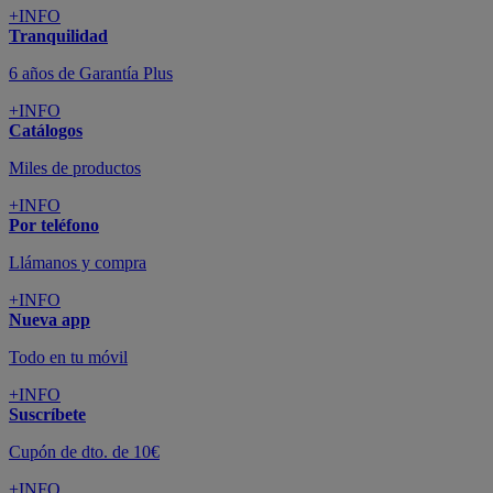
Nueva app
Todo en tu móvil
+INFO
Suscríbete
Cupón de dto. de 10€
+INFO
Tiendas de sofás y muebles
¡Encuentra la tuya!
+INFO
Tu cuenta
Promociones exclusivas
+INFO
El blog
Busca tu inspiración
+INFO