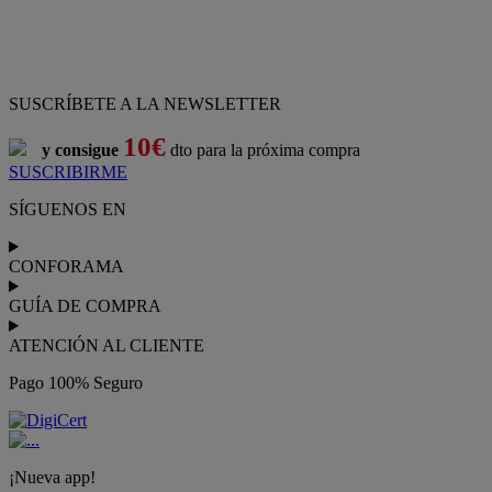
ATENCIÓN AL CLIENTE
Pago 100% Seguro
¡Nueva app!
Conforama, tu tienda de muebles,
decoración y electrodomésticos
Conforama
es tu tienda de
sofás
,
sofá cama
,
sofá chaise longue
,
sillón
,
sillón relax
,
colchones
,
muebles de salón
,
mesas comedor
,
dormitorio de juvenil
,
dormitorio de matrimonio
,
canapés
,
cocinas a medida
,
decoración
,
electrodomésticos
,
frigoríficos
,
microondas
,
lavavajillas
,
lavadora secadora
, y
televisiones
.
Descubre nuestra amplia variedad de estilos en cualquier
muebles
para tu hogar,
con los mejores precios y promociones
. Crea el
espacio en el que vives gracias a nuestros
muebles de comedor
y
habitaciones,
armarios
y
zapateros
,
mesas de comedor
y
sillas de
escritorio
. Además, podrás decorar tu casa con multitud de
artículos, tener el mejor ocio con los productos de
imagen y sonido