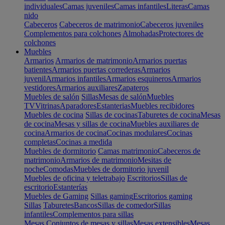
individuales
Camas juveniles
Camas infantiles
Literas
Camas
nido
Cabeceros
Cabeceros de matrimonio
Cabeceros juveniles
Complementos para colchones
Almohadas
Protectores de
colchones
Muebles
Armarios
Armarios de matrimonio
Armarios puertas
batientes
Armarios puertas correderas
Armarios
juvenil
Armarios infantiles
Armarios esquineros
Armarios
vestidores
Armarios auxiliares
Zapateros
Muebles de salón
Sillas
Mesas de salón
Muebles
TV
Vitrinas
Aparadores
Estanterias
Muebles recibidores
Muebles de cocina
Sillas de cocinas
Taburetes de cocina
Mesas
de cocina
Mesas y sillas de cocina
Muebles auxiliares de
cocina
Armarios de cocina
Cocinas modulares
Cocinas
completas
Cocinas a medida
Muebles de dormitorio
Camas matrimonio
Cabeceros de
matrimonio
Armarios de matrimonio
Mesitas de
noche
Comodas
Muebles de dormitorio juvenil
Muebles de oficina y teletrabajo
Escritorios
Sillas de
escritorio
Estanterías
Muebles de Gaming
Sillas gaming
Escritorios gaming
Sillas
Taburetes
Bancos
Sillas de comedor
Sillas
infantiles
Complementos para sillas
Mesas
Conjuntos de mesas y sillas
Mesas extensibles
Mesas