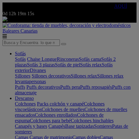
🔵Cambia tu electro con
-10% EXTRA
de descuento ☑️
AQUÍ
0d
12h
19m
15s
Baleares
Canarias
Sofás
Sofás
Chaise Longue
Rinconeras
Sofás cama
Sofás 2
plazas
Sofás 3 plazas
Sofás de piel
Sofás relax
Sofás
exterior
Divanes
Sillones
Sillones decorativos
Sillones relax
Sillones relax
levantapersonas
Puffs
Puffs decorativos
Puffs pera
Puffs reposapiés
Puffs con
almacenaje
Descanso
Colchones
Packs colchón y canapé
Colchones
viscoelásticos
Colchones de muelles
Colchones de muelles
ensacados
Colchones enrollados
Colchones de
espuma
Colchones para bebé
Colchones hinchables
Canapés y bases
Canapés
Base tapizadas
Somieres
Patas de
somieres
Camas
Camas de matrimonio
Camas dobles
Camas