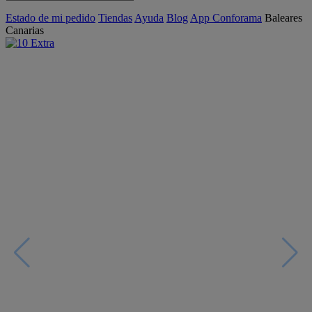
Estado de mi pedido
Tiendas
Ayuda
Blog
App Conforama
Baleares
Canarias