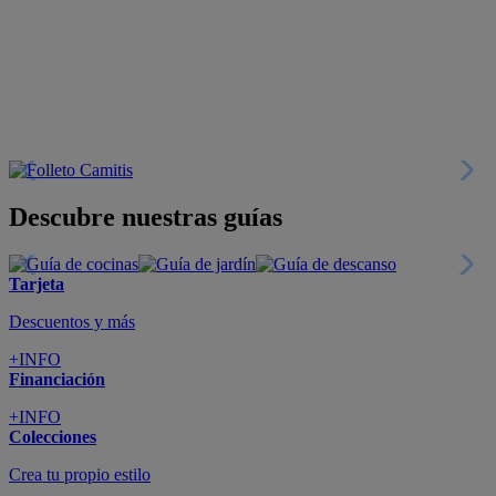
Descuentos y más
+INFO
Financiación
+INFO
Colecciones
Crea tu propio estilo
+INFO
Tranquilidad
6 años de Garantía Plus
+INFO
Catálogos
Miles de productos
+INFO
Por teléfono
Llámanos y compra
+INFO