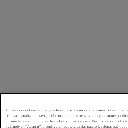
Utilizamos cookies propias y de terceros para garantizar el correcto funcionami
sitio web, analizar la navegación, mejorar nuestros servicios y mostrarte public
personalizada en función de tus hábitos de navegación. Puedes aceptar todas la
pulsando en “Aceptar”, o configurar tus preferencias para seleccionar qué tipos