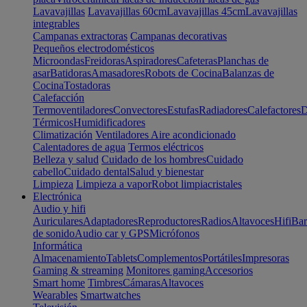
Lavavajillas
Lavavajillas 60cm
Lavavajillas 45cm
Lavavajillas
integrables
Campanas extractoras
Campanas decorativas
Pequeños electrodomésticos
Microondas
Freidoras
Aspiradores
Cafeteras
Planchas de
asar
Batidoras
Amasadores
Robots de Cocina
Balanzas de
Cocina
Tostadoras
Calefacción
Termoventiladores
Convectores
Estufas
Radiadores
Calefactores
D
Térmicos
Humidificadores
Climatización
Ventiladores
Aire acondicionado
Calentadores de agua
Termos eléctricos
Belleza y salud
Cuidado de los hombres
Cuidado
cabello
Cuidado dental
Salud y bienestar
Limpieza
Limpieza a vapor
Robot limpiacristales
Electrónica
Audio y hifi
Auriculares
Adaptadores
Reproductores
Radios
Altavoces
Hifi
Bar
de sonido
Audio car y GPS
Micrófonos
Informática
Almacenamiento
Tablets
Complementos
Portátiles
Impresoras
Gaming & streaming
Monitores gaming
Accesorios
Smart home
Timbres
Cámaras
Altavoces
Wearables
Smartwatches