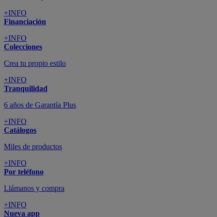
+INFO
Financiación
+INFO
Colecciones
Crea tu propio estilo
+INFO
Tranquilidad
6 años de Garantía Plus
+INFO
Catálogos
Miles de productos
+INFO
Por teléfono
Llámanos y compra
+INFO
Nueva app