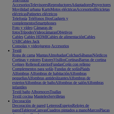
Televisión
Accesorios
Televisores
Reproductores
Adaptadores
Proyectores
Movilidad urbana
Karts
Motos eléctricas
Accesorios
Bicicletas
eléctricas
Patinetes eléctricos
Telefonía
Teléfonos fijos
Gadgets y
complementos
Smartphones
Foto y vídeo
Cámaras de
fotos
Trípodes
Videocámaras
Objetivos
Cables
Cables HDMI
Cables de alimentación
Cables
USB
Cables Jack
Consolas y videojuegos
Accesorios
Textil
Ropa de cama
Mantas
Almohadas
Colchas
Sábanas
Nórdicos
Cortinas y estores
Estores
Visillos
Cortinas
Barras de cortina
Cojines
Relleno
Exterior
Fundas
Cojín con relleno
Complementos para sofás
Fundas de sofás
Plaids
Alfombras
Alfombras de habitación
Alfombras
pequeñas
Alfombras antideslizantes
Alfombras de
exterior
Alfombras de baño
Alfombras de salón
Alfombras
infantiles
Textil baño
Albornoces
Toallas
Textil cocina
Manteles
Servilletas
Decoración
Decoración de pared
Letreros
Espejos
Relojes de
pared
Tableros
Canvas
Cuadros pintados a mano
Marcos
Placas