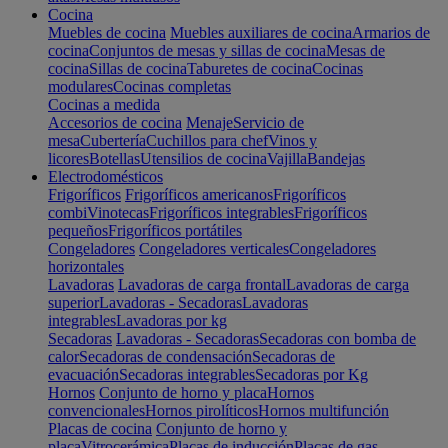
Cocina
Muebles de cocina
Muebles auxiliares de cocina
Armarios de
cocina
Conjuntos de mesas y sillas de cocina
Mesas de
cocina
Sillas de cocina
Taburetes de cocina
Cocinas
modulares
Cocinas completas
Cocinas a medida
Accesorios de cocina
Menaje
Servicio de
mesa
Cubertería
Cuchillos para chef
Vinos y
licores
Botellas
Utensilios de cocina
Vajilla
Bandejas
Electrodomésticos
Frigoríficos
Frigoríficos americanos
Frigoríficos
combi
Vinotecas
Frigoríficos integrables
Frigoríficos
pequeños
Frigoríficos portátiles
Congeladores
Congeladores verticales
Congeladores
horizontales
Lavadoras
Lavadoras de carga frontal
Lavadoras de carga
superior
Lavadoras - Secadoras
Lavadoras
integrables
Lavadoras por kg
Secadoras
Lavadoras - Secadoras
Secadoras con bomba de
calor
Secadoras de condensación
Secadoras de
evacuación
Secadoras integrables
Secadoras por Kg
Hornos
Conjunto de horno y placa
Hornos
convencionales
Hornos pirolíticos
Hornos multifunción
Placas de cocina
Conjunto de horno y
placa
Vitrocerámica
Placas de inducción
Placas de gas