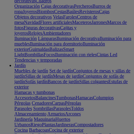
decorativas
Cuadros
Organización
Cajas decorativas
Percheros
Burros de
ropa
Joyeros
Biombos
Cestas
Baúles
Revisteros
Cajas
Objetos decorativos
Velas
Faroles
Centros de
mesa
Navidad
Flores artificiales
Maceteros
Jarrones
Marcos de
fotos
Figuras decorativas
Cajitas y
joyeros
Relojes
Ambientadores
Iluminación
Lámparas
Iluminación decorativa
Iluminación para
muebles
Iluminación para dormitorio
Iluminación
exterior
Guirnaldas
Balizas
Smart
Light
Bombillas
Focos
Iluminación con rieles
Cintas Led
Tendencias y temporadas
Jardín
Muebles de jardín
Set de jardín
Conjuntos de mesas y sillas de
jardín
Sillas de jardín
Mesas de jardín
Conjuntos de sofás de
jardín
Sofás jardín
Bancos de jardín
Sillas colgantes
Estufas de
exterior
Hamacas y tumbonas
Accesorios
Balancines
Tumbonas
Hamacas
Columpios
Pérgolas
Cenadores
Carpas
Pérgolas
Parasoles
Sombrillas
Parasoles
Toldos
Almacenamiento
Armarios
Arcones
Jardinería
Maquinaria
Huertos
Urbanos
Riego
Plantas
Jardineras
Compostadores
Cocina
Barbacoas
Cocina de exterior