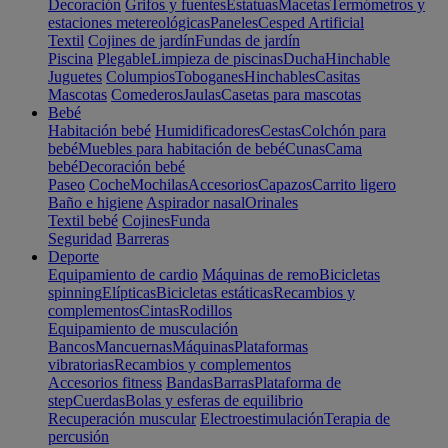
Decoración
Grifos y fuentes
Estatuas
Macetas
Termómetros y
estaciones metereológicas
Paneles
Cesped Artificial
Textil
Cojines de jardín
Fundas de jardín
Piscina
Plegable
Limpieza de piscinas
Ducha
Hinchable
Juguetes
Columpios
Toboganes
Hinchables
Casitas
Mascotas
Comederos
Jaulas
Casetas para mascotas
Bebé
Habitación bebé
Humidificadores
Cestas
Colchón para
bebé
Muebles para habitación de bebé
Cunas
Cama
bebé
Decoración bebé
Paseo
Coche
Mochilas
Accesorios
Capazos
Carrito ligero
Baño e higiene
Aspirador nasal
Orinales
Textil bebé
Cojines
Funda
Seguridad
Barreras
Deporte
Equipamiento de cardio
Máquinas de remo
Bicicletas
spinning
Elípticas
Bicicletas estáticas
Recambios y
complementos
Cintas
Rodillos
Equipamiento de musculación
Bancos
Mancuernas
Máquinas
Plataformas
vibratorias
Recambios y complementos
Accesorios fitness
Bandas
Barras
Plataforma de
step
Cuerdas
Bolas y esferas de equilibrio
Recuperación muscular
Electroestimulación
Terapia de
percusión