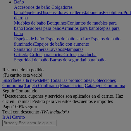
Baño
Accesorios de baño
Colgadores
baño
Papeleras
Dispensadores
Toalleros
Jaboneras
Escobillero
Port
de ropa
Muebles de baño
Botiquines
Conjuntos de muebles para
baño
Tocadores para baño
Armarios para baño
Repisa para
baño
Espejos de baño
Espejos de baño sin Luz
Espejos de baño
iluminados
Espejos de baño con aumento
Sanitarios
Bañeras
Lavabos
Mamparas
Grifería
Grifos para cocina
Grifos para ducha
Seguridad de baño
Barras de seguridad para baño
Resumen de tu pedido
¡Tu carrito está vacío!
Suscríbete a la newsletter
Todas las promociones
Colecciones
Conforama
Tarjeta Conforama
Financiación
Catálogos Conforama
Seguir Comprando
*Descuentos, cupones y servicios son aplicados en el carrito. Haz
clic en Tramitar Pedido para ver estos descuentos e importes
Pago 100% seguro
Total con descuento
(IVA incluido*)
Ir Al Carrito