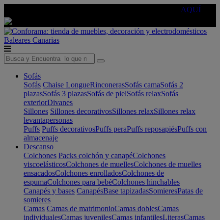
🔵Cambia tu electro con
-10% EXTRA
de descuento ☑️
AQUÍ
Baleares
Canarias
Sofás
Sofás
Chaise Longue
Rinconeras
Sofás cama
Sofás 2
plazas
Sofás 3 plazas
Sofás de piel
Sofás relax
Sofás
exterior
Divanes
Sillones
Sillones decorativos
Sillones relax
Sillones relax
levantapersonas
Puffs
Puffs decorativos
Puffs pera
Puffs reposapiés
Puffs con
almacenaje
Descanso
Colchones
Packs colchón y canapé
Colchones
viscoelásticos
Colchones de muelles
Colchones de muelles
ensacados
Colchones enrollados
Colchones de
espuma
Colchones para bebé
Colchones hinchables
Canapés y bases
Canapés
Base tapizadas
Somieres
Patas de
somieres
Camas
Camas de matrimonio
Camas dobles
Camas
individuales
Camas juveniles
Camas infantiles
Literas
Camas