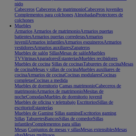
nido
Cabeceros
Cabeceros de matrimonio
Cabeceros juveniles
Complementos para colchones
Almohadas
Protectores de
colchones
Muebles
Armarios
Armarios de matrimonio
Armarios puertas
batientes
Armarios puertas correderas
Armarios
juvenil
Armarios infantiles
Armarios esquineros
Armarios
vestidores
Armarios auxiliares
Zapateros
Muebles de salón
Sillas
Mesas de salón
Muebles
TV
Vitrinas
Aparadores
Estanterias
Muebles recibidores
Muebles de cocina
Sillas de cocinas
Taburetes de cocina
Mesas
de cocina
Mesas y sillas de cocina
Muebles auxiliares de
cocina
Armarios de cocina
Cocinas modulares
Cocinas
completas
Cocinas a medida
Muebles de dormitorio
Camas matrimonio
Cabeceros de
matrimonio
Armarios de matrimonio
Mesitas de
noche
Comodas
Muebles de dormitorio juvenil
Muebles de oficina y teletrabajo
Escritorios
Sillas de
escritorio
Estanterías
Muebles de Gaming
Sillas gaming
Escritorios gaming
Sillas
Taburetes
Bancos
Sillas de comedor
Sillas
infantiles
Complementos para sillas
Mesas
Conjuntos de mesas y sillas
Mesas extensibles
Mesas
altas
Mesas multiusos