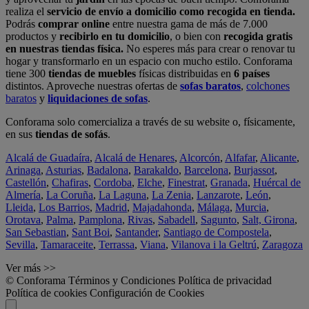
realiza el
servicio de envío a domicilio como recogida en tienda.
Podrás
comprar online
entre nuestra gama de más de 7.000
productos y
recibirlo en tu domicilio
, o bien con
recogida gratis
en nuestras tiendas física.
No esperes más para crear o renovar tu
hogar y transformarlo en un espacio con mucho estilo. Conforama
tiene 300
tiendas de muebles
físicas distribuidas en
6 países
distintos. Aproveche nuestras ofertas de
sofas baratos
,
colchones
baratos
y
liquidaciones de sofas
.
Conforama solo comercializa a través de su website o, físicamente,
en sus
tiendas de sofás
.
Alcalá de Guadaíra
,
Alcalá de Henares
,
Alcorcón
,
Alfafar
,
Alicante
,
Arinaga
,
Asturias
,
Badalona
,
Barakaldo
,
Barcelona
,
Burjassot
,
Castellón
,
Chafiras
,
Cordoba
,
Elche
,
Finestrat
,
Granada
,
Huércal de
Almería
,
La Coruña
,
La Laguna
,
La Zenia
,
Lanzarote
,
León
,
Lleida
,
Los Barrios
,
Madrid
,
Majadahonda
,
Málaga
,
Murcia
,
Orotava
,
Palma
,
Pamplona
,
Rivas
,
Sabadell
,
Sagunto
,
Salt, Girona
,
San Sebastian
,
Sant Boi
,
Santander
,
Santiago de Compostela
,
Sevilla
,
Tamaraceite
,
Terrassa
,
Viana
,
Vilanova i la Geltrú
,
Zaragoza
Ver más >>
© Conforama
Términos y Condiciones
Política de privacidad
Política de cookies
Configuración de Cookies