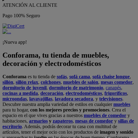
ATENCIÓN AL CLIENTE
Pago 100% Seguro
¡Nueva app!
Conforama, tu tienda de muebles,
decoración y electrodomésticos
Conforama
es tu tienda de
sofás
,
sofá cama
,
sofá chaise longue
,
sillón
,
sillón relax
,
colchones
,
muebles de salón
,
mesas comedor
,
dormitorio de juvenil
,
dormitorio de matrimonio
,
canapés
,
cocinas a medida
,
decoración
,
electrodomésticos
,
frigoríficos
,
microondas
,
lavavajillas
,
lavadora secadora
, y
televisiones
.
Descubre nuestra amplia variedad de estilos en cualquier
muebles
para tu hogar,
con los mejores precios y promociones
. Crea el
espacio en el que vives gracias a nuestros
muebles de comedor
y
habitaciones,
armarios
y
zapateros
,
mesas de comedor
y
sillas de
escritorio
. Además, podrás decorar tu casa con multitud de
artículos, tener el mejor ocio con los productos de
imagen y sonido
y aprovechar tu
jardín
en las épocas de buen tiempo. Conforama