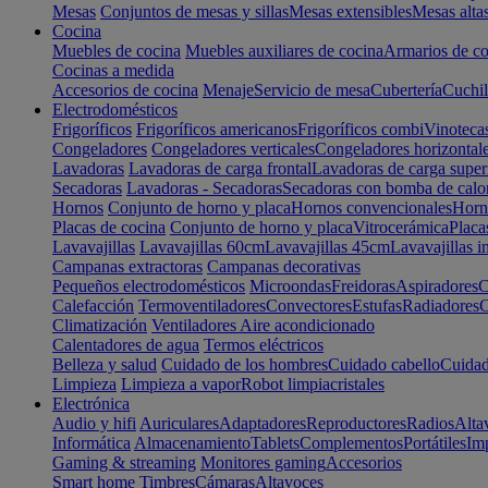
Mesas
Conjuntos de mesas y sillas
Mesas extensibles
Mesas alta
Cocina
Muebles de cocina
Muebles auxiliares de cocina
Armarios de co
Cocinas a medida
Accesorios de cocina
Menaje
Servicio de mesa
Cubertería
Cuchil
Electrodomésticos
Frigoríficos
Frigoríficos americanos
Frigoríficos combi
Vinoteca
Congeladores
Congeladores verticales
Congeladores horizontal
Lavadoras
Lavadoras de carga frontal
Lavadoras de carga super
Secadoras
Lavadoras - Secadoras
Secadoras con bomba de calo
Hornos
Conjunto de horno y placa
Hornos convencionales
Horno
Placas de cocina
Conjunto de horno y placa
Vitrocerámica
Placa
Lavavajillas
Lavavajillas 60cm
Lavavajillas 45cm
Lavavajillas i
Campanas extractoras
Campanas decorativas
Pequeños electrodomésticos
Microondas
Freidoras
Aspiradores
C
Calefacción
Termoventiladores
Convectores
Estufas
Radiadores
C
Climatización
Ventiladores
Aire acondicionado
Calentadores de agua
Termos eléctricos
Belleza y salud
Cuidado de los hombres
Cuidado cabello
Cuidad
Limpieza
Limpieza a vapor
Robot limpiacristales
Electrónica
Audio y hifi
Auriculares
Adaptadores
Reproductores
Radios
Alta
Informática
Almacenamiento
Tablets
Complementos
Portátiles
Im
Gaming & streaming
Monitores gaming
Accesorios
Smart home
Timbres
Cámaras
Altavoces