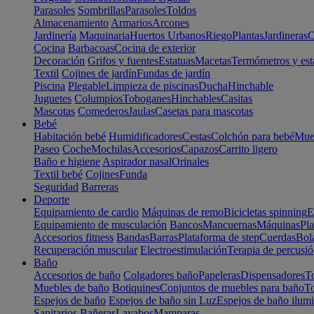
Parasoles
Sombrillas
Parasoles
Toldos
Almacenamiento
Armarios
Arcones
Jardinería
Maquinaria
Huertos Urbanos
Riego
Plantas
Jardineras
C
Cocina
Barbacoas
Cocina de exterior
Decoración
Grifos y fuentes
Estatuas
Macetas
Termómetros y est
Textil
Cojines de jardín
Fundas de jardín
Piscina
Plegable
Limpieza de piscinas
Ducha
Hinchable
Juguetes
Columpios
Toboganes
Hinchables
Casitas
Mascotas
Comederos
Jaulas
Casetas para mascotas
Bebé
Habitación bebé
Humidificadores
Cestas
Colchón para bebé
Mueb
Paseo
Coche
Mochilas
Accesorios
Capazos
Carrito ligero
Baño e higiene
Aspirador nasal
Orinales
Textil bebé
Cojines
Funda
Seguridad
Barreras
Deporte
Equipamiento de cardio
Máquinas de remo
Bicicletas spinning
E
Equipamiento de musculación
Bancos
Mancuernas
Máquinas
Pla
Accesorios fitness
Bandas
Barras
Plataforma de step
Cuerdas
Bola
Recuperación muscular
Electroestimulación
Terapia de percusi
Baño
Accesorios de baño
Colgadores baño
Papeleras
Dispensadores
To
Muebles de baño
Botiquines
Conjuntos de muebles para baño
To
Espejos de baño
Espejos de baño sin Luz
Espejos de baño ilum
Sanitarios
Bañeras
Lavabos
Mamparas