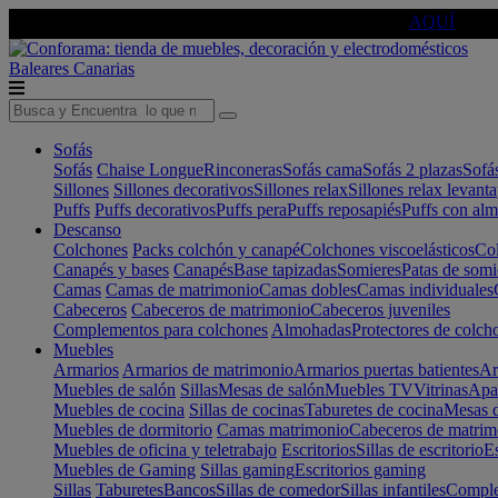
🔵Cambia tu electro con
-10% EXTRA
de descuento ☑️
AQUÍ
Baleares
Canarias
Sofás
Sofás
Chaise Longue
Rinconeras
Sofás cama
Sofás 2 plazas
Sofá
Sillones
Sillones decorativos
Sillones relax
Sillones relax levant
Puffs
Puffs decorativos
Puffs pera
Puffs reposapiés
Puffs con al
Descanso
Colchones
Packs colchón y canapé
Colchones viscoelásticos
Col
Canapés y bases
Canapés
Base tapizadas
Somieres
Patas de somi
Camas
Camas de matrimonio
Camas dobles
Camas individuales
Cabeceros
Cabeceros de matrimonio
Cabeceros juveniles
Complementos para colchones
Almohadas
Protectores de colch
Muebles
Armarios
Armarios de matrimonio
Armarios puertas batientes
Ar
Muebles de salón
Sillas
Mesas de salón
Muebles TV
Vitrinas
Apa
Muebles de cocina
Sillas de cocinas
Taburetes de cocina
Mesas d
Muebles de dormitorio
Camas matrimonio
Cabeceros de matrim
Muebles de oficina y teletrabajo
Escritorios
Sillas de escritorio
Es
Muebles de Gaming
Sillas gaming
Escritorios gaming
Sillas
Taburetes
Bancos
Sillas de comedor
Sillas infantiles
Complem