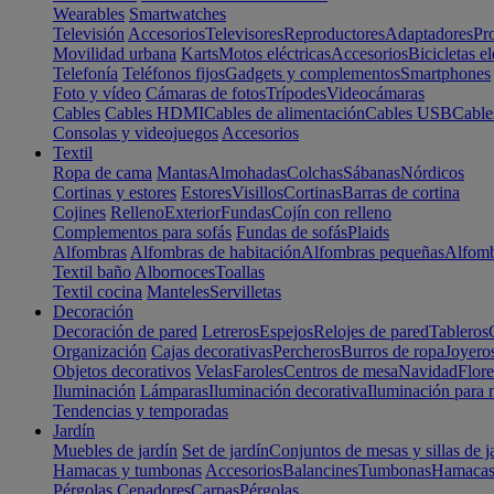
Wearables
Smartwatches
Televisión
Accesorios
Televisores
Reproductores
Adaptadores
Pr
Movilidad urbana
Karts
Motos eléctricas
Accesorios
Bicicletas el
Telefonía
Teléfonos fijos
Gadgets y complementos
Smartphones
Foto y vídeo
Cámaras de fotos
Trípodes
Videocámaras
Cables
Cables HDMI
Cables de alimentación
Cables USB
Cable
Consolas y videojuegos
Accesorios
Textil
Ropa de cama
Mantas
Almohadas
Colchas
Sábanas
Nórdicos
Cortinas y estores
Estores
Visillos
Cortinas
Barras de cortina
Cojines
Relleno
Exterior
Fundas
Cojín con relleno
Complementos para sofás
Fundas de sofás
Plaids
Alfombras
Alfombras de habitación
Alfombras pequeñas
Alfomb
Textil baño
Albornoces
Toallas
Textil cocina
Manteles
Servilletas
Decoración
Decoración de pared
Letreros
Espejos
Relojes de pared
Tableros
Organización
Cajas decorativas
Percheros
Burros de ropa
Joyero
Objetos decorativos
Velas
Faroles
Centros de mesa
Navidad
Flore
Iluminación
Lámparas
Iluminación decorativa
Iluminación para 
Tendencias y temporadas
Jardín
Muebles de jardín
Set de jardín
Conjuntos de mesas y sillas de j
Hamacas y tumbonas
Accesorios
Balancines
Tumbonas
Hamaca
Pérgolas
Cenadores
Carpas
Pérgolas