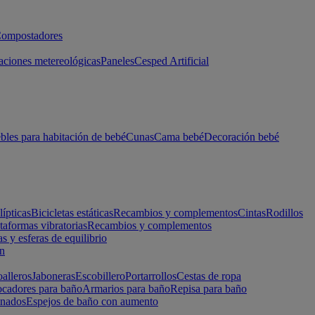
ompostadores
aciones metereológicas
Paneles
Cesped Artificial
les para habitación de bebé
Cunas
Cama bebé
Decoración bebé
lípticas
Bicicletas estáticas
Recambios y complementos
Cintas
Rodillos
taformas vibratorias
Recambios y complementos
s y esferas de equilibrio
ón
alleros
Jaboneras
Escobillero
Portarrollos
Cestas de ropa
cadores para baño
Armarios para baño
Repisa para baño
inados
Espejos de baño con aumento