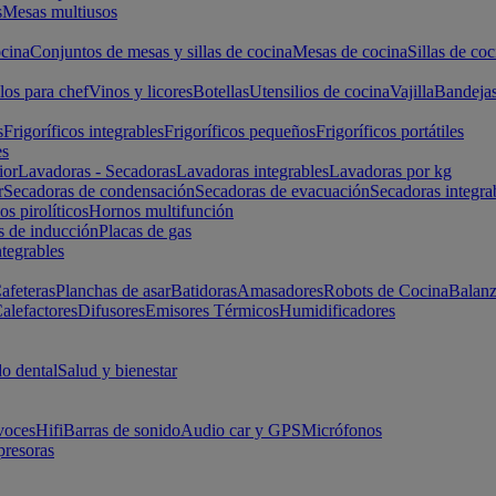
s
Mesas multiusos
cina
Conjuntos de mesas y sillas de cocina
Mesas de cocina
Sillas de coc
los para chef
Vinos y licores
Botellas
Utensilios de cocina
Vajilla
Bandeja
s
Frigoríficos integrables
Frigoríficos pequeños
Frigoríficos portátiles
es
ior
Lavadoras - Secadoras
Lavadoras integrables
Lavadoras por kg
r
Secadoras de condensación
Secadoras de evacuación
Secadoras integra
s pirolíticos
Hornos multifunción
s de inducción
Placas de gas
ntegrables
afeteras
Planchas de asar
Batidoras
Amasadores
Robots de Cocina
Balanz
alefactores
Difusores
Emisores Térmicos
Humidificadores
o dental
Salud y bienestar
voces
Hifi
Barras de sonido
Audio car y GPS
Micrófonos
presoras