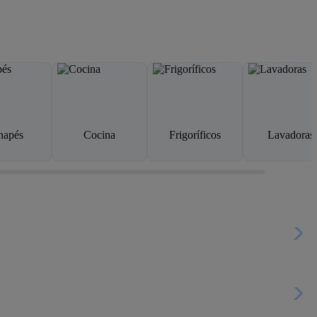
napés
Cocina
Frigoríficos
Lavadoras