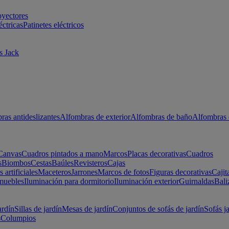
oyectores
éctricas
Patinetes eléctricos
s Jack
ras antideslizantes
Alfombras de exterior
Alfombras de baño
Alfombras 
Canvas
Cuadros pintados a mano
Marcos
Placas decorativas
Cuadros
s
Biombos
Cestas
Baúles
Revisteros
Cajas
s artificiales
Maceteros
Jarrones
Marcos de fotos
Figuras decorativas
Cajit
muebles
Iluminación para dormitorio
Iluminación exterior
Guirnaldas
Bali
ardín
Sillas de jardín
Mesas de jardín
Conjuntos de sofás de jardín
Sofás j
s
Columpios