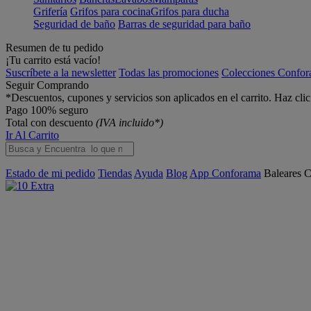
Grifería
Grifos para cocina
Grifos para ducha
Seguridad de baño
Barras de seguridad para baño
Resumen de tu pedido
¡Tu carrito está vacío!
Suscríbete a la newsletter
Todas las promociones
Colecciones Confo
Seguir Comprando
*Descuentos, cupones y servicios son aplicados en el carrito. Haz cli
Pago 100% seguro
Total con descuento
(IVA incluido*)
Ir Al Carrito
Estado de mi pedido
Tiendas
Ayuda
Blog
App Conforama
Baleares
C