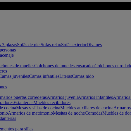
s 3 plazas
Sofás de piel
Sofás relax
Sofás exterior
Divanes
apersonas
macenaje
chones de muelles
Colchones de muelles ensacados
Colchones enrollad
eres
Camas juveniles
Camas infantiles
Literas
Camas nido
ones
marios puertas correderas
Armarios juvenil
Armarios infantiles
Armarios 
radores
Estanterias
Muebles recibidores
e cocina
Mesas y sillas de cocina
Muebles auxiliares de cocina
Armarios
onio
Armarios de matrimonio
Mesitas de noche
Comodas
Muebles de dor
tanterías
entos para sillas