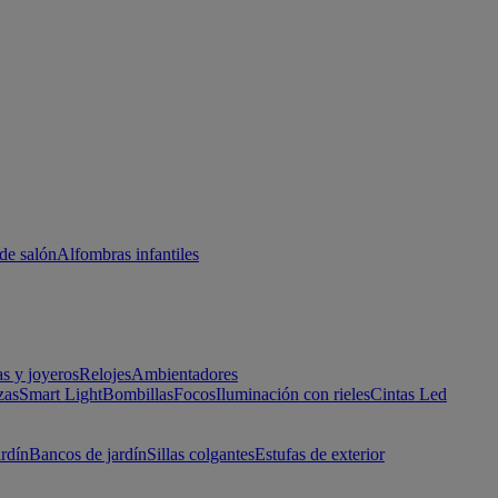
de salón
Alfombras infantiles
as y joyeros
Relojes
Ambientadores
zas
Smart Light
Bombillas
Focos
Iluminación con rieles
Cintas Led
ardín
Bancos de jardín
Sillas colgantes
Estufas de exterior