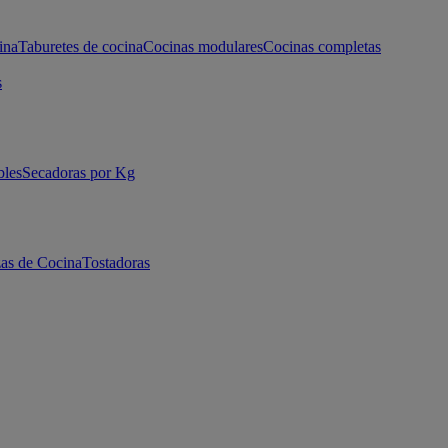
ina
Taburetes de cocina
Cocinas modulares
Cocinas completas
s
bles
Secadoras por Kg
as de Cocina
Tostadoras