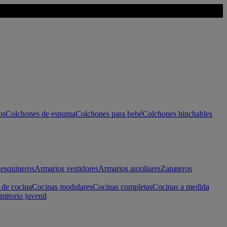
os
Colchones de espuma
Colchones para bebé
Colchones hinchables
esquineros
Armarios vestidores
Armarios auxiliares
Zapateros
 de cocina
Cocinas modulares
Cocinas completas
Cocinas a medida
mitorio juvenil