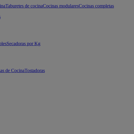
ina
Taburetes de cocina
Cocinas modulares
Cocinas completas
s
bles
Secadoras por Kg
as de Cocina
Tostadoras