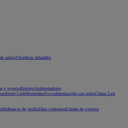
de salón
Alfombras infantiles
as y joyeros
Relojes
Ambientadores
zas
Smart Light
Bombillas
Focos
Iluminación con rieles
Cintas Led
ardín
Bancos de jardín
Sillas colgantes
Estufas de exterior