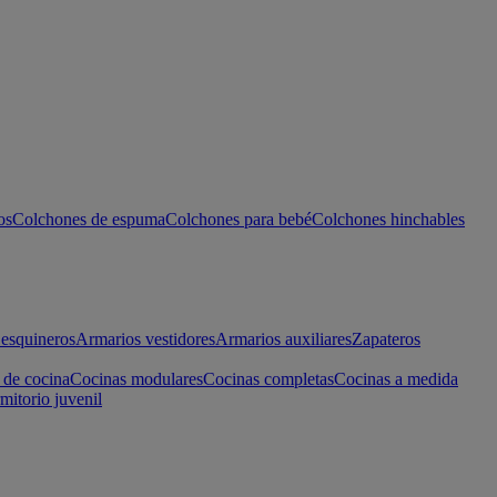
os
Colchones de espuma
Colchones para bebé
Colchones hinchables
esquineros
Armarios vestidores
Armarios auxiliares
Zapateros
 de cocina
Cocinas modulares
Cocinas completas
Cocinas a medida
mitorio juvenil