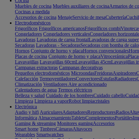
Cocina
Muebles de cocina
Muebles auxiliares de cocina
Armarios de co
Cocinas a medida
Accesorios de cocina
Menaje
Servicio de mesa
Cubertería
Cuchil
Electrodomésticos
Frigoríficos
Frigoríficos americanos
Frigoríficos combi
Vinoteca
Congeladores
Congeladores verticales
Congeladores horizontal
Lavadoras
Lavadoras de carga frontal
Lavadoras de carga super
Secadoras
Lavadoras - Secadoras
Secadoras con bomba de calo
Hornos
Conjunto de horno y placa
Hornos convencionales
Horno
Placas de cocina
Conjunto de horno y placa
Vitrocerámica
Placa
Lavavajillas
Lavavajillas 60cm
Lavavajillas 45cm
Lavavajillas i
Campanas extractoras
Campanas decorativas
Pequeños electrodomésticos
Microondas
Freidoras
Aspiradores
C
Calefacción
Termoventiladores
Convectores
Estufas
Radiadores
C
Climatización
Ventiladores
Aire acondicionado
Calentadores de agua
Termos eléctricos
Belleza y salud
Cuidado de los hombres
Cuidado cabello
Cuidad
Limpieza
Limpieza a vapor
Robot limpiacristales
Electrónica
Audio y hifi
Auriculares
Adaptadores
Reproductores
Radios
Alta
Informática
Almacenamiento
Tablets
Complementos
Portátiles
Im
Gaming & streaming
Monitores gaming
Accesorios
Smart home
Timbres
Cámaras
Altavoces
Wearables
Smartwatches