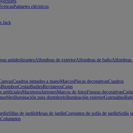
oyectores
éctricas
Patinetes eléctricos
s Jack
ras antideslizantes
Alfombras de exterior
Alfombras de baño
Alfombras 
Canvas
Cuadros pintados a mano
Marcos
Placas decorativas
Cuadros
s
Biombos
Cestas
Baúles
Revisteros
Cajas
s artificiales
Maceteros
Jarrones
Marcos de fotos
Figuras decorativas
Cajit
muebles
Iluminación para dormitorio
Iluminación exterior
Guirnaldas
Bali
ardín
Sillas de jardín
Mesas de jardín
Conjuntos de sofás de jardín
Sofás j
s
Columpios