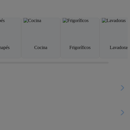
napés
Cocina
Frigoríficos
Lavadoras