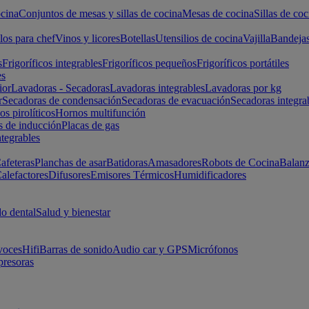
cina
Conjuntos de mesas y sillas de cocina
Mesas de cocina
Sillas de coc
los para chef
Vinos y licores
Botellas
Utensilios de cocina
Vajilla
Bandeja
s
Frigoríficos integrables
Frigoríficos pequeños
Frigoríficos portátiles
es
ior
Lavadoras - Secadoras
Lavadoras integrables
Lavadoras por kg
r
Secadoras de condensación
Secadoras de evacuación
Secadoras integra
s pirolíticos
Hornos multifunción
s de inducción
Placas de gas
ntegrables
afeteras
Planchas de asar
Batidoras
Amasadores
Robots de Cocina
Balanz
alefactores
Difusores
Emisores Térmicos
Humidificadores
o dental
Salud y bienestar
voces
Hifi
Barras de sonido
Audio car y GPS
Micrófonos
presoras