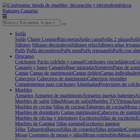
Baleares
Canarias
Sofás
Sofás
Chaise Longue
Rinconeras
Sofás cama
Sofás 2 plazas
Sofá
Sillones
Sillones decorativos
Sillones relax
Sillones relax levant
Puffs
Puffs decorativos
Puffs pera
Puffs reposapiés
Puffs con al
Descanso
Colchones
Packs colchón y canapé
Colchones viscoelásticos
Col
Canapés y bases
Canapés
Base tapizadas
Somieres
Patas de somi
Camas
Camas de matrimonio
Camas dobles
Camas individuales
Cabeceros
Cabeceros de matrimonio
Cabeceros juveniles
Complementos para colchones
Almohadas
Protectores de colch
Muebles
Armarios
Armarios de matrimonio
Armarios puertas batientes
Ar
Muebles de salón
Sillas
Mesas de salón
Muebles TV
Vitrinas
Apa
Muebles de cocina
Sillas de cocinas
Taburetes de cocina
Mesas d
Muebles de dormitorio
Camas matrimonio
Cabeceros de matrim
Muebles de oficina y teletrabajo
Escritorios
Sillas de escritorio
Es
Muebles de Gaming
Sillas gaming
Escritorios gaming
Sillas
Taburetes
Bancos
Sillas de comedor
Sillas infantiles
Complem
Mesas
Conjuntos de mesas y sillas
Mesas extensibles
Mesas alta