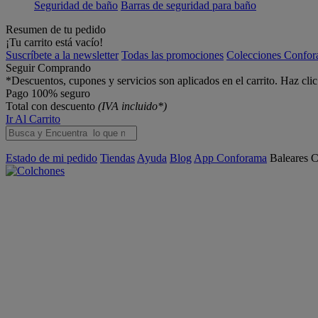
Seguridad de baño
Barras de seguridad para baño
Resumen de tu pedido
¡Tu carrito está vacío!
Suscríbete a la newsletter
Todas las promociones
Colecciones Confo
Seguir Comprando
*Descuentos, cupones y servicios son aplicados en el carrito. Haz cli
Pago 100% seguro
Total con descuento
(IVA incluido*)
Ir Al Carrito
Estado de mi pedido
Tiendas
Ayuda
Blog
App Conforama
Baleares
C