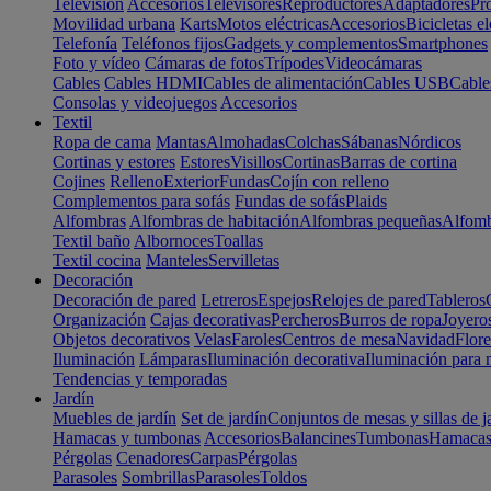
Televisión
Accesorios
Televisores
Reproductores
Adaptadores
Pr
Movilidad urbana
Karts
Motos eléctricas
Accesorios
Bicicletas el
Telefonía
Teléfonos fijos
Gadgets y complementos
Smartphones
Foto y vídeo
Cámaras de fotos
Trípodes
Videocámaras
Cables
Cables HDMI
Cables de alimentación
Cables USB
Cable
Consolas y videojuegos
Accesorios
Textil
Ropa de cama
Mantas
Almohadas
Colchas
Sábanas
Nórdicos
Cortinas y estores
Estores
Visillos
Cortinas
Barras de cortina
Cojines
Relleno
Exterior
Fundas
Cojín con relleno
Complementos para sofás
Fundas de sofás
Plaids
Alfombras
Alfombras de habitación
Alfombras pequeñas
Alfomb
Textil baño
Albornoces
Toallas
Textil cocina
Manteles
Servilletas
Decoración
Decoración de pared
Letreros
Espejos
Relojes de pared
Tableros
Organización
Cajas decorativas
Percheros
Burros de ropa
Joyero
Objetos decorativos
Velas
Faroles
Centros de mesa
Navidad
Flore
Iluminación
Lámparas
Iluminación decorativa
Iluminación para 
Tendencias y temporadas
Jardín
Muebles de jardín
Set de jardín
Conjuntos de mesas y sillas de j
Hamacas y tumbonas
Accesorios
Balancines
Tumbonas
Hamaca
Pérgolas
Cenadores
Carpas
Pérgolas
Parasoles
Sombrillas
Parasoles
Toldos