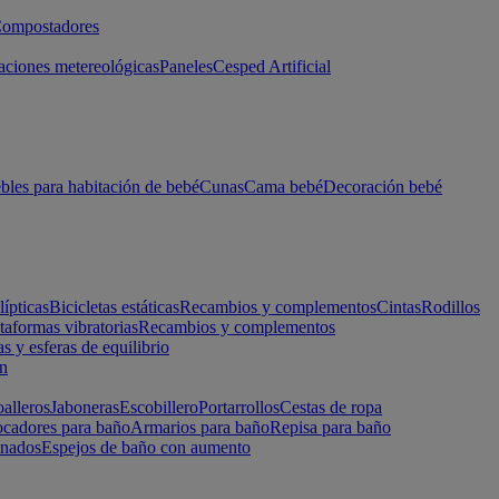
ompostadores
aciones metereológicas
Paneles
Cesped Artificial
les para habitación de bebé
Cunas
Cama bebé
Decoración bebé
lípticas
Bicicletas estáticas
Recambios y complementos
Cintas
Rodillos
taformas vibratorias
Recambios y complementos
s y esferas de equilibrio
ón
alleros
Jaboneras
Escobillero
Portarrollos
Cestas de ropa
cadores para baño
Armarios para baño
Repisa para baño
inados
Espejos de baño con aumento