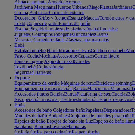
Almacenamiento
Armarios
Arcones
Jardinería
Maquinaria
Huertos Urbanos
Riego
Plantas
Jardineras
C
Cocina
Barbacoas
Cocina de exterior
Decoración
Grifos y fuentes
Estatuas
Macetas
Termómetros y est
Textil
Cojines de jardín
Fundas de jardín
Piscina
Plegable
Limpieza de piscinas
Ducha
Hinchable
Juguetes
Columpios
Toboganes
Hinchables
Casitas
Mascotas
Comederos
Jaulas
Casetas para mascotas
Bebé
Habitación bebé
Humidificadores
Cestas
Colchón para bebé
Mueb
Paseo
Coche
Mochilas
Accesorios
Capazos
Carrito ligero
Baño e higiene
Aspirador nasal
Orinales
Textil bebé
Cojines
Funda
Seguridad
Barreras
Deporte
Equipamiento de cardio
Máquinas de remo
Bicicletas spinning
E
Equipamiento de musculación
Bancos
Mancuernas
Máquinas
Pla
Accesorios fitness
Bandas
Barras
Plataforma de step
Cuerdas
Bola
Recuperación muscular
Electroestimulación
Terapia de percusi
Baño
Accesorios de baño
Colgadores baño
Papeleras
Dispensadores
To
Muebles de baño
Botiquines
Conjuntos de muebles para baño
To
Espejos de baño
Espejos de baño sin Luz
Espejos de baño ilum
Sanitarios
Bañeras
Lavabos
Mamparas
Grifería
Grifos para cocina
Grifos para ducha