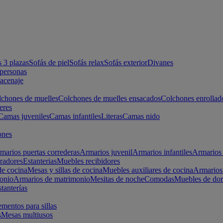
s 3 plazas
Sofás de piel
Sofás relax
Sofás exterior
Divanes
apersonas
macenaje
chones de muelles
Colchones de muelles ensacados
Colchones enrollad
eres
Camas juveniles
Camas infantiles
Literas
Camas nido
ones
marios puertas correderas
Armarios juvenil
Armarios infantiles
Armarios 
radores
Estanterias
Muebles recibidores
e cocina
Mesas y sillas de cocina
Muebles auxiliares de cocina
Armarios
onio
Armarios de matrimonio
Mesitas de noche
Comodas
Muebles de dor
tanterías
entos para sillas
s
Mesas multiusos