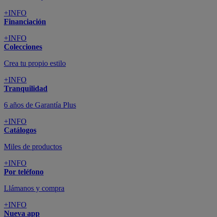
+INFO
Financiación
+INFO
Colecciones
Crea tu propio estilo
+INFO
Tranquilidad
6 años de Garantía Plus
+INFO
Catálogos
Miles de productos
+INFO
Por teléfono
Llámanos y compra
+INFO
Nueva app