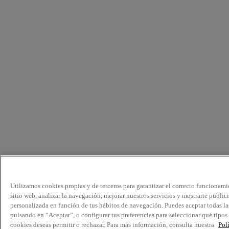
Utilizamos cookies propias y de terceros para garantizar el correcto funcionami
sitio web, analizar la navegación, mejorar nuestros servicios y mostrarte public
personalizada en función de tus hábitos de navegación. Puedes aceptar todas la
pulsando en “Aceptar”, o configurar tus preferencias para seleccionar qué tipos
cookies deseas permitir o rechazar. Para más información, consulta nuestra
Pol