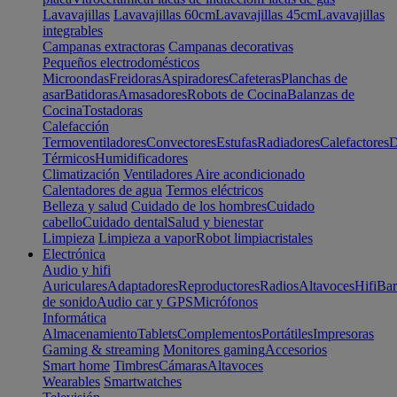
Lavavajillas
Lavavajillas 60cm
Lavavajillas 45cm
Lavavajillas
integrables
Campanas extractoras
Campanas decorativas
Pequeños electrodomésticos
Microondas
Freidoras
Aspiradores
Cafeteras
Planchas de
asar
Batidoras
Amasadores
Robots de Cocina
Balanzas de
Cocina
Tostadoras
Calefacción
Termoventiladores
Convectores
Estufas
Radiadores
Calefactores
D
Térmicos
Humidificadores
Climatización
Ventiladores
Aire acondicionado
Calentadores de agua
Termos eléctricos
Belleza y salud
Cuidado de los hombres
Cuidado
cabello
Cuidado dental
Salud y bienestar
Limpieza
Limpieza a vapor
Robot limpiacristales
Electrónica
Audio y hifi
Auriculares
Adaptadores
Reproductores
Radios
Altavoces
Hifi
Bar
de sonido
Audio car y GPS
Micrófonos
Informática
Almacenamiento
Tablets
Complementos
Portátiles
Impresoras
Gaming & streaming
Monitores gaming
Accesorios
Smart home
Timbres
Cámaras
Altavoces
Wearables
Smartwatches