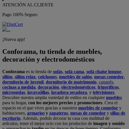
ATENCIÓN AL CLIENTE
Pago 100% Seguro
¡Nueva app!
Conforama, tu tienda de muebles,
decoración y electrodomésticos
Conforama
es tu tienda de
sofás
,
sofá cama
,
sofá chaise longue
,
sillón
,
sillón relax
,
colchones
,
muebles de salón
,
mesas comedor
,
dormitorio de juvenil
,
dormitorio de matrimonio
,
canapés
,
cocinas a medida
,
decoración
,
electrodomésticos
,
frigoríficos
,
microondas
,
lavavajillas
,
lavadora secadora
, y
televisiones
.
Descubre nuestra amplia variedad de estilos en cualquier
muebles
para tu hogar,
con los mejores precios y promociones
. Crea el
espacio en el que vives gracias a nuestros
muebles de comedor
y
habitaciones,
armarios
y
zapateros
,
mesas de comedor
y
sillas de
escritorio
. Además, podrás decorar tu casa con multitud de
artículos, tener el mejor ocio con los productos de
imagen y sonido
y aprovechar tu
jardín
en las épocas de buen tiempo. Conforama