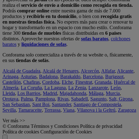
realiza el
servicio de envío a domicilio como recogida en tienda.
Podrás
comprar online
entre nuestra gama de más de 7.000
productos y
recibirlo en tu domicilio
, o bien con
recogida gratis
en nuestras tiendas física.
No esperes más para crear o renovar tu
hogar y transformarlo en un espacio con mucho estilo. Conforama
tiene 300
tiendas de muebles
físicas distribuidas en
6 países
distintos. Aproveche nuestras ofertas de
sofas baratos
,
colchones
baratos
y
liquidaciones de sofas
.
Conforama solo comercializa a través de su website o, físicamente,
en sus
tiendas de sofás
.
Alcalá de Guadaíra
,
Alcalá de Henares
,
Alcorcón
,
Alfafar
,
Alicante
,
Arinaga
,
Asturias
,
Badalona
,
Barakaldo
,
Barcelona
,
Burjassot
,
Castellón
,
Chafiras
,
Cordoba
,
Elche
,
Finestrat
,
Granada
,
Huércal de
Almería
,
La Coruña
,
La Laguna
,
La Zenia
,
Lanzarote
,
León
,
Lleida
,
Los Barrios
,
Madrid
,
Majadahonda
,
Málaga
,
Murcia
,
Orotava
,
Palma
,
Pamplona
,
Rivas
,
Sabadell
,
Sagunto
,
Salt, Girona
,
San Sebastian
,
Sant Boi
,
Santander
,
Santiago de Compostela
,
Sevilla
,
Tamaraceite
,
Terrassa
,
Viana
,
Vilanova i la Geltrú
,
Zaragoza
Ver más >>
© Conforama
Términos y Condiciones
Política de privacidad
Política de cookies
Configuración de Cookies