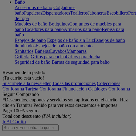
Baño
Accesorios de baño
Colgadores
baño
Papeleras
Dispensadores
Toalleros
Jaboneras
Escobillero
Port
de ropa
Muebles de baño
Botiquines
Conjuntos de muebles para
baño
Tocadores para baño
Armarios para baño
Repisa para
baño
Espejos de baño
Espejos de baño sin Luz
Espejos de baño
iluminados
Espejos de baño con aumento
Sanitarios
Bañeras
Lavabos
Mamparas
Grifería
Grifos para cocina
Grifos para ducha
Seguridad de baño
Barras de seguridad para baño
Resumen de tu pedido
¡Tu carrito está vacío!
Suscríbete a la newsletter
Todas las promociones
Colecciones
Conforama
Tarjeta Conforama
Financiación
Catálogos Conforama
Seguir Comprando
*Descuentos, cupones y servicios son aplicados en el carrito. Haz
clic en Tramitar Pedido para ver estos descuentos e importes
Pago 100% seguro
Total con descuento
(IVA incluido*)
Ir Al Carrito