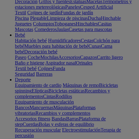
Decoración
Grifos y fuentes
Estatuas
Macetas
Termómetros y
estaciones metereológicas
Paneles
Cesped Artificial
Textil
Cojines de jardín
Fundas de jardín
Piscina
Plegable
Limpieza de piscinas
Ducha
Hinchable
Juguetes
Columpios
Toboganes
Hinchables
Casitas
Mascotas
Comederos
Jaulas
Casetas para mascotas
Bebé
Habitación bebé
Humidificadores
Cestas
Colchón para
bebé
Muebles para habitación de bebé
Cunas
Cama
bebé
Decoración bebé
Paseo
Coche
Mochilas
Accesorios
Capazos
Carrito ligero
Baño e higiene
Aspirador nasal
Orinales
Textil bebé
Cojines
Funda
Seguridad
Barreras
Deporte
Equipamiento de cardio
Máquinas de remo
Bicicletas
spinning
Elípticas
Bicicletas estáticas
Recambios y
complementos
Cintas
Rodillos
Equipamiento de musculación
Bancos
Mancuernas
Máquinas
Plataformas
vibratorias
Recambios y complementos
Accesorios fitness
Bandas
Barras
Plataforma de
step
Cuerdas
Bolas y esferas de equilibrio
Recuperación muscular
Electroestimulación
Terapia de
percusión