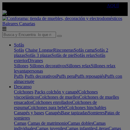
🔵Cambia tu electro con
-10% EXTRA
de descuento ☑️
AQUÍ
Baleares
Canarias
Sofás
Sofás
Chaise Longue
Rinconeras
Sofás cama
Sofás 2
plazas
Sofás 3 plazas
Sofás de piel
Sofás relax
Sofás
exterior
Divanes
Sillones
Sillones decorativos
Sillones relax
Sillones relax
levantapersonas
Puffs
Puffs decorativos
Puffs pera
Puffs reposapiés
Puffs con
almacenaje
Descanso
Colchones
Packs colchón y canapé
Colchones
viscoelásticos
Colchones de muelles
Colchones de muelles
ensacados
Colchones enrollados
Colchones de
espuma
Colchones para bebé
Colchones hinchables
Canapés y bases
Canapés
Base tapizadas
Somieres
Patas de
somieres
Camas
Camas de matrimonio
Camas dobles
Camas
individuales
Camas juveniles
Camas infantiles
Literas
Camas