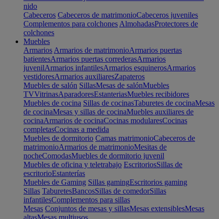
nido
Cabeceros
Cabeceros de matrimonio
Cabeceros juveniles
Complementos para colchones
Almohadas
Protectores de
colchones
Muebles
Armarios
Armarios de matrimonio
Armarios puertas
batientes
Armarios puertas correderas
Armarios
juvenil
Armarios infantiles
Armarios esquineros
Armarios
vestidores
Armarios auxiliares
Zapateros
Muebles de salón
Sillas
Mesas de salón
Muebles
TV
Vitrinas
Aparadores
Estanterias
Muebles recibidores
Muebles de cocina
Sillas de cocinas
Taburetes de cocina
Mesas
de cocina
Mesas y sillas de cocina
Muebles auxiliares de
cocina
Armarios de cocina
Cocinas modulares
Cocinas
completas
Cocinas a medida
Muebles de dormitorio
Camas matrimonio
Cabeceros de
matrimonio
Armarios de matrimonio
Mesitas de
noche
Comodas
Muebles de dormitorio juvenil
Muebles de oficina y teletrabajo
Escritorios
Sillas de
escritorio
Estanterías
Muebles de Gaming
Sillas gaming
Escritorios gaming
Sillas
Taburetes
Bancos
Sillas de comedor
Sillas
infantiles
Complementos para sillas
Mesas
Conjuntos de mesas y sillas
Mesas extensibles
Mesas
altas
Mesas multiusos