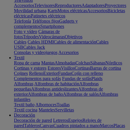
Televisión
Accesorios
Televisores
Reproductores
Adaptadores
Proyectores
Movilidad urbana
Karts
Motos eléctricas
Accesorios
Bicicletas
eléctricas
Patinetes eléctricos
Telefonía
Teléfonos fijos
Gadgets y
complementos
Smartphones
Foto y vídeo
Cámaras de
fotos
Trípodes
Videocámaras
Objetivos
Cables
Cables HDMI
Cables de alimentación
Cables
USB
Cables Jack
Consolas y videojuegos
Accesorios
Textil
Ropa de cama
Mantas
Almohadas
Colchas
Sábanas
Nórdicos
Cortinas y estores
Estores
Visillos
Cortinas
Barras de cortina
Cojines
Relleno
Exterior
Fundas
Cojín con relleno
Complementos para sofás
Fundas de sofás
Plaids
Alfombras
Alfombras de habitación
Alfombras
pequeñas
Alfombras antideslizantes
Alfombras de
exterior
Alfombras de baño
Alfombras de salón
Alfombras
infantiles
Textil baño
Albornoces
Toallas
Textil cocina
Manteles
Servilletas
Decoración
Decoración de pared
Letreros
Espejos
Relojes de
pared
Tableros
Canvas
Cuadros pintados a mano
Marcos
Placas