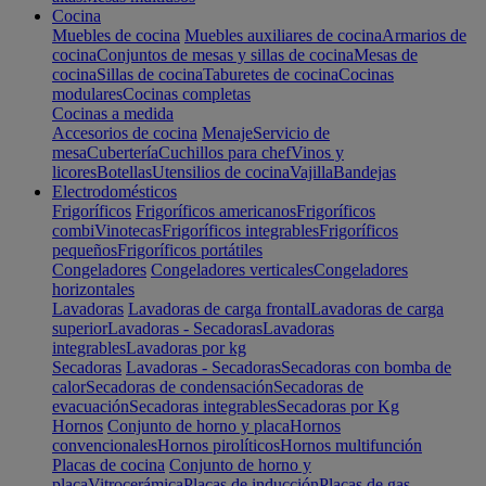
Cocina
Muebles de cocina
Muebles auxiliares de cocina
Armarios de
cocina
Conjuntos de mesas y sillas de cocina
Mesas de
cocina
Sillas de cocina
Taburetes de cocina
Cocinas
modulares
Cocinas completas
Cocinas a medida
Accesorios de cocina
Menaje
Servicio de
mesa
Cubertería
Cuchillos para chef
Vinos y
licores
Botellas
Utensilios de cocina
Vajilla
Bandejas
Electrodomésticos
Frigoríficos
Frigoríficos americanos
Frigoríficos
combi
Vinotecas
Frigoríficos integrables
Frigoríficos
pequeños
Frigoríficos portátiles
Congeladores
Congeladores verticales
Congeladores
horizontales
Lavadoras
Lavadoras de carga frontal
Lavadoras de carga
superior
Lavadoras - Secadoras
Lavadoras
integrables
Lavadoras por kg
Secadoras
Lavadoras - Secadoras
Secadoras con bomba de
calor
Secadoras de condensación
Secadoras de
evacuación
Secadoras integrables
Secadoras por Kg
Hornos
Conjunto de horno y placa
Hornos
convencionales
Hornos pirolíticos
Hornos multifunción
Placas de cocina
Conjunto de horno y
placa
Vitrocerámica
Placas de inducción
Placas de gas