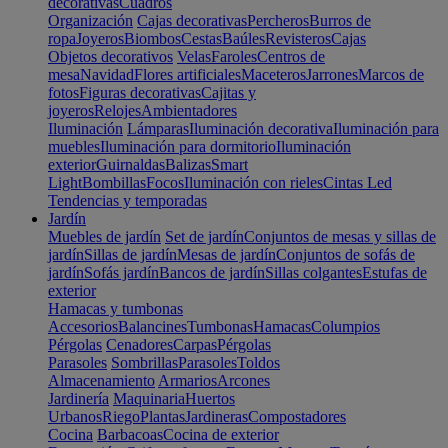
decorativas
Cuadros
Organización
Cajas decorativas
Percheros
Burros de
ropa
Joyeros
Biombos
Cestas
Baúles
Revisteros
Cajas
Objetos decorativos
Velas
Faroles
Centros de
mesa
Navidad
Flores artificiales
Maceteros
Jarrones
Marcos de
fotos
Figuras decorativas
Cajitas y
joyeros
Relojes
Ambientadores
Iluminación
Lámparas
Iluminación decorativa
Iluminación para
muebles
Iluminación para dormitorio
Iluminación
exterior
Guirnaldas
Balizas
Smart
Light
Bombillas
Focos
Iluminación con rieles
Cintas Led
Tendencias y temporadas
Jardín
Muebles de jardín
Set de jardín
Conjuntos de mesas y sillas de
jardín
Sillas de jardín
Mesas de jardín
Conjuntos de sofás de
jardín
Sofás jardín
Bancos de jardín
Sillas colgantes
Estufas de
exterior
Hamacas y tumbonas
Accesorios
Balancines
Tumbonas
Hamacas
Columpios
Pérgolas
Cenadores
Carpas
Pérgolas
Parasoles
Sombrillas
Parasoles
Toldos
Almacenamiento
Armarios
Arcones
Jardinería
Maquinaria
Huertos
Urbanos
Riego
Plantas
Jardineras
Compostadores
Cocina
Barbacoas
Cocina de exterior